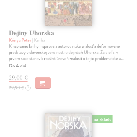
Dejiny Uhorska
Kónya Peter
| Kniha
K napísaniu knihy inšpirovala autorov nízka znalosť a deformované
predstavy v slovenskej verejnosti o dejinách Uhorska. Za cieľ si v
prvom rade stanovili rozšíriť úroveň znalostí o tejto problematike a…
Do 4 dní
29,00 €
29,90 €
?
na sklade