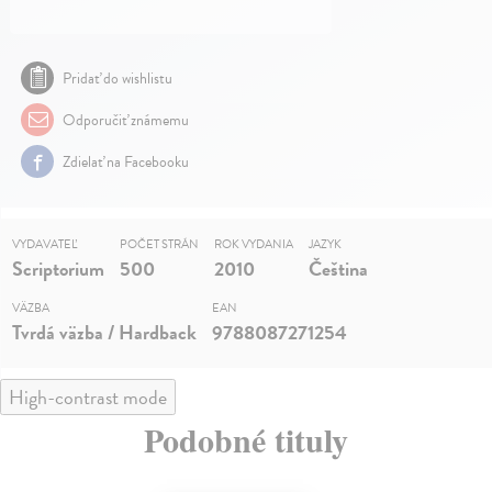
Pridať do wishlistu
Odporučiť známemu
Zdielať na Facebooku
VYDAVATEĽ
POČET STRÁN
ROK VYDANIA
JAZYK
Scriptorium
500
2010
Čeština
VÄZBA
EAN
Tvrdá väzba / Hardback
9788087271254
High-contrast mode
Podobné tituly