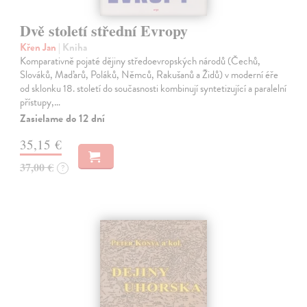
Dvě století střední Evropy
Křen Jan
| Kniha
Komparativně pojaté dějiny středoevropských národů (Čechů,
Slováků, Maďarů, Poláků, Němců, Rakušanů a Židů) v moderní éře
od sklonku 18. století do současnosti kombinují syntetizující a paralelní
přístupy,…
Zasielame do 12 dní
35,15 €
37,00 €
?