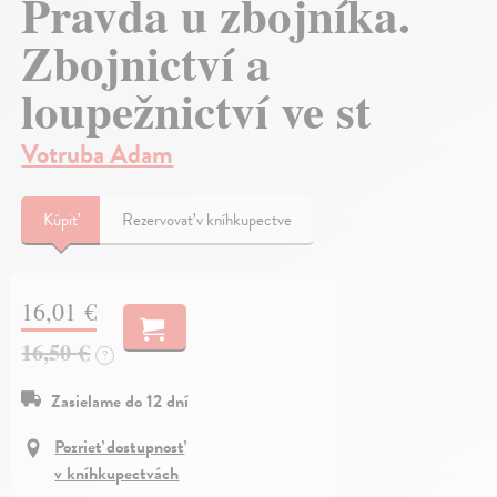
Pravda u zbojníka.
Zbojnictví a
loupežnictví ve st
Votruba Adam
Kúpiť
Rezervovať v kníhkupectve
16,01 €
16,50 €
?
Zasielame do 12 dní
Pozrieť dostupnosť
v kníhkupectvách