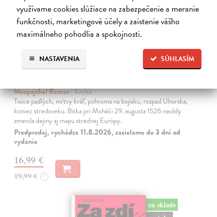
využívame cookies slúžiace na zabezpečenie a meranie
funkčnosti, marketingové účely a zaistenie vášho
maximálneho pohodlia a spokojnosti.
NASTAVENIA
SÚHLASÍM
Moháč 1526. Bitka, ktorá zmenila
strednú Európu
Mocpajchel Roman
| Kniha
Tisíce padlých, mŕtvy kráľ, pohroma na bojisku, rozpad Uhorska,
koniec stredoveku. Bitka pri Moháči 29. augusta 1526 navždy
zmenila dejiny aj mapu strednej Európy.
Predpredaj, vychádza 11.8.2026, zasielame do 3 dní od
vydania
16,99 €
19,99 €
?
na sklade