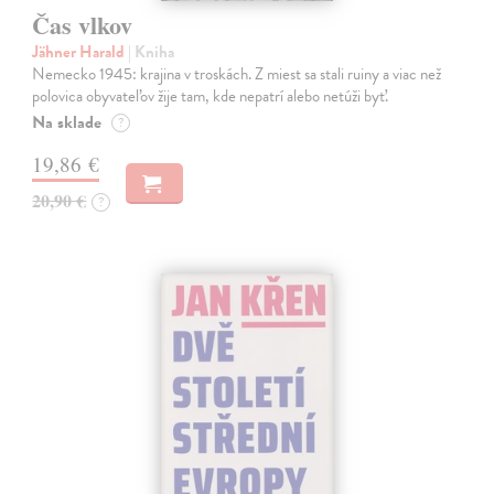
Čas vlkov
Jähner Harald
| Kniha
Nemecko 1945: krajina v troskách. Z miest sa stali ruiny a viac než
polovica obyvateľov žije tam, kde nepatrí alebo netúži byť.
Na sklade
?
19,86 €
20,90 €
?