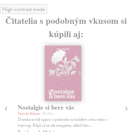
High-contrast mode
Čitatelia s podobným vkusom si
kúpili aj:
Nostalgie si bere vás
Po
Tomáš Adam
| Kniha
Th
Dneska se lidi sypou v podstatě na každém rohu nebo v
Deb
tramvaji. Když už se ale sesypete, záleží hlav...
200