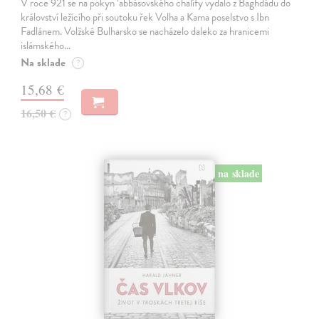
V roce 921 se na pokyn ‘abbásovského chalífy vydalo z Baghdádu do
království ležícího při soutoku řek Volha a Kama poselstvo s Ibn
Fadlánem. Volžské Bulharsko se nacházelo daleko za hranicemi
islámského…
Na sklade
?
15,68 €
16,50 €
?
na sklade