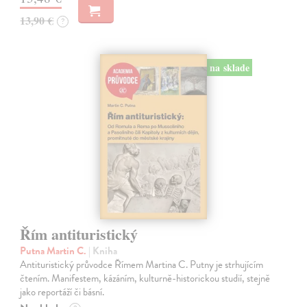
13,90 €
?
na sklade
Řím antituristický
Putna Martin C.
| Kniha
Antituristický průvodce Římem Martina C. Putny je strhujícím
čtením. Manifestem, kázáním, kulturně-historickou studií, stejně
jako reportáží či básní.