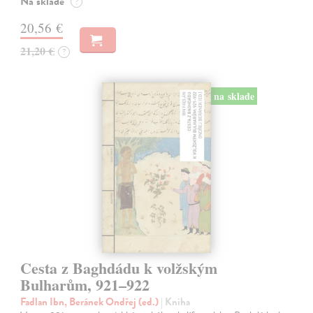
Na sklade
?
20,56 €
21,20 €
?
na sklade
Cesta z Baghdádu k volžským
Bulharům, 921–922
Fadlan Ibn, Beránek Ondřej (ed.)
| Kniha