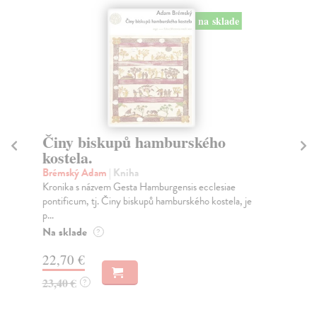
na sklade
Činy biskupů hamburského
Z
kostela.
Ho
Kdy
Brémský Adam
| Kniha
Něm
Kronika s názvem Gesta Hamburgensis ecclesiae
jed
pontificum, tj. Činy biskupů hamburského kostela, je
p...
Na
Na sklade
?
25
22,70 €
23,40 €
?