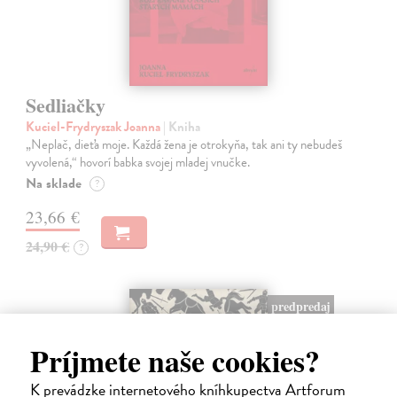
Sedliačky
Kuciel-Frydryszak Joanna
| Kniha
„Neplač, dieťa moje. Každá žena je otrokyňa, tak ani ty nebudeš
vyvolená,“ hovorí babka svojej mladej vnučke.
Na sklade
?
23,66 €
24,90 €
?
predpredaj
Príjmete naše cookies?
K prevádzke internetového kníhkupectva Artforum