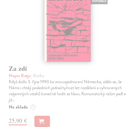
novinka
Za zdí
Hoyer Katja
| Kniha
Když došlo 3. října 1990 ke znovusjednocení Německa, zdálo se, že
Němci chtějí posledních jednačtyřicet let rozdělení a vyhrocených
vzájemných vztahů konečně hodit za hlavu. Komunistický režim padl a
již…
Na sklade
?
25,90 €