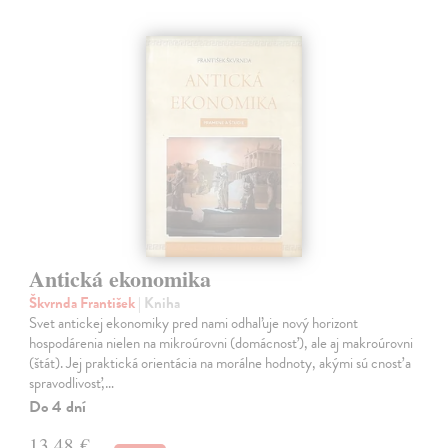
Antická ekonomika
Škvrnda František
| Kniha
Svet antickej ekonomiky pred nami odhaľuje nový horizont
hospodárenia nielen na mikroúrovni (domácnosť), ale aj makroúrovni
(štát). Jej praktická orientácia na morálne hodnoty, akými sú cnosť a
spravodlivosť,…
Do 4 dní
13,48 €