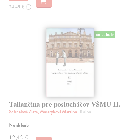
24,49 €
?
na sklade
Taliančina pre poslucháčov VŠMU II.
Sehnalová Zlata, Masaryková Martina
| Kniha
Na sklade
12,42 €