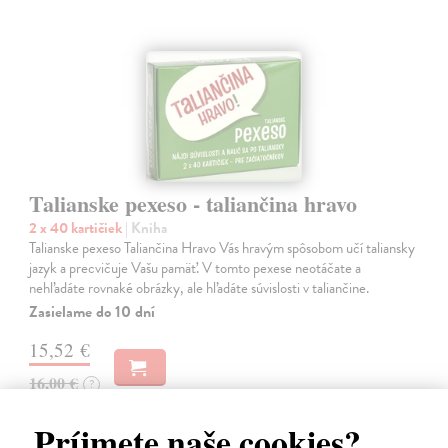
Talianske pexeso - taliančina hravo
2 x 40 kartičiek
| Kniha
Talianske pexeso Taliančina Hravo Vás hravým spôsobom učí taliansky
jazyk a precvičuje Vašu pamäť. V tomto pexese neotáčate a
nehľadáte rovnaké obrázky, ale hľadáte súvislosti v taliančine.
Zasielame do 10 dní
15,52 €
16,00 €
?
Príjmete naše cookies?