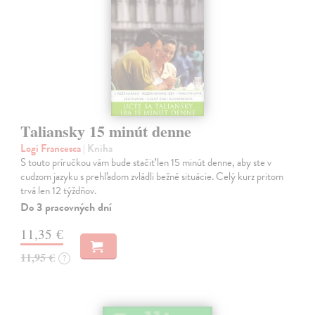
Taliansky 15 minút denne
Logi Francesca
| Kniha
S touto príručkou vám bude stačiť len 15 minút denne, aby ste v
cudzom jazyku s prehľadom zvládli bežné situácie. Celý kurz pritom
trvá len 12 týždňov.
Do 3 pracovných dní
11,35 €
11,95 €
?