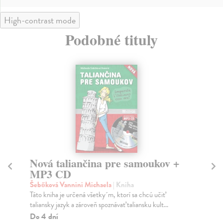
High-contrast mode
Podobné tituly
Nová taliančina pre samoukov +
Sl
MP3 CD
kol
Mož
Šebőková Vannini Michaela
| Kniha
utv
Táto kniha je určená všetky´m, ktorí sa chcú učiť
taliansky jazyk a zároveň spoznávať taliansku kult...
Do
Do 4 dní