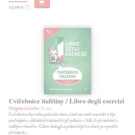
12,80 €
?
Cvičebnice italštiny / Libro degli esercizi
Halgašová Lenka
| Kniha
Cvičebnice by měla posloužit všem, kteří se snaží rozumět a být
pochopeni v základních situacích při pobytu v Itálii či při setkání s
rodilým mluvčím. Cílem dialogů a praktických cvičení je vytvořit
přirozené…