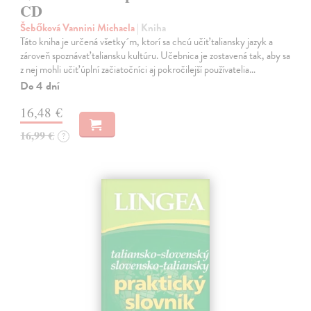
CD
Šebőková Vannini Michaela
| Kniha
Táto kniha je určená všetky´m, ktorí sa chcú učiť taliansky jazyk a
zároveň spoznávať taliansku kultúru. Učebnica je zostavená tak, aby sa
z nej mohli učiť úplní začiatočníci aj pokročilejší používatelia…
Do 4 dní
16,48 €
16,99 €
?