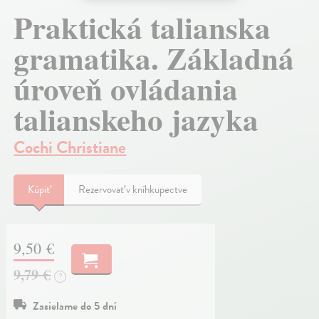
Praktická talianska
gramatika. Základná
úroveň ovládania
talianskeho jazyka
Cochi Christiane
Kúpiť
Rezervovať v kníhkupectve
9,50 €
9,79 €
?
Zasielame do 5 dní