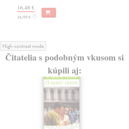
14
16,48 €
14
16,99 €
?
High-contrast mode
Čitatelia s podobným vkusom si
kúpili aj: