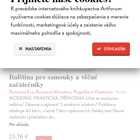
K prevádzke internetového kníhkupectva Artforum
na sklade
využívame cookies slúžiace na zabezpečenie a meranie
funkčnosti, marketingové účely a zaistenie vášho
maximálneho pohodlia a spokojnosti.
NASTAVENIA
SÚHLASÍM
Italština pro samouky a věčné
začátečníky
Ferrarová Eva, Ferrarová Miroslava, Pospíšilová Vlastimila
| Kniha
MODERNÍ, PRAKTICKÁ, PŘÍNOSNÁ Učte se současnou
italštinu! Zábavně a zajímavě! S atraktivní učebnicí! Publikace
obsahuje 40 lekcí, včetně 7 lekcí opakovacích. Italský text Slavné
osobnosti s překladem do…
Na sklade
23,76 €