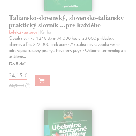
Taliansko-slovenský, slovensko-taliansky
praktický slovník ...pre každého
kolektív autorov
| Kniha
Obsah slovníka: 1 248 strán 74 000 hesiel 23 000 príkladov,
idiómov a fráz 222 000 prekladov • Aktuálna slovná zásoba verne
odrážajúca súčasný písaný a hovorený jazyk • Odborná terminológia a
ustálené…
Do 5 dní
24,15 €
24,90 €
?