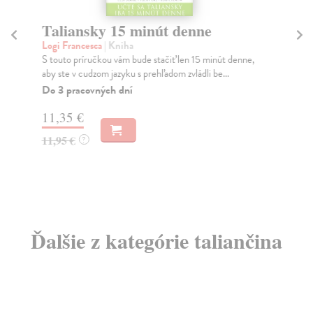
Taliansky 15 minút denne
N
M
Logi Francesca
| Kniha
S touto príručkou vám bude stačiť len 15 minút denne,
Še
aby ste v cudzom jazyku s prehľadom zvládli be...
Tát
tal
Do 3 pracovných dní
Do
11,35 €
16
11,95 €
?
16
Ďalšie z kategórie taliančina