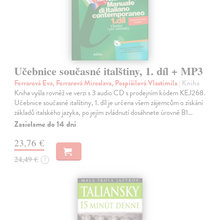
Učebnice současné italštiny, 1. díl + MP3
Ferrarová Eva, Ferrarová Miroslava, Pospíšilová Vlastimila
| Kniha
Kniha vyšla rovněž ve verzi s 3 audio CD s prodejním kódem KEJ268.
Učebnice současné italštiny, 1. díl je určena všem zájemcům o získání
základů italského jazyka, po jejím zvládnutí dosáhnete úrovně B1…
Zasielame do 14 dní
23,76 €
24,49 €
?