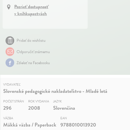
Pozrieť dostupnosť
v kníhkupectvách
Pridať do wishlistu
Odporučiť známemu
Zdielať na Facebooku
VYDAVATEĽ
Slovenské pedagogické nakladateľstvo - Mladé letá
POČET STRÁN
ROK VYDANIA
JAZYK
296
2008
Slovenčina
VÄZBA
EAN
Mäkká väzba / Paperback
9788010013920