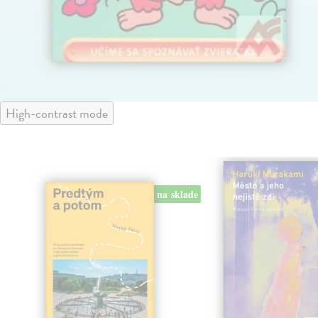
High-contrast mode
na sklade