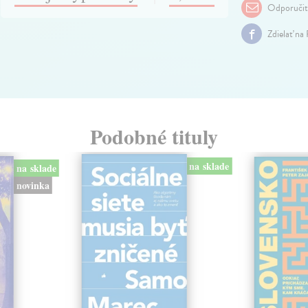
Odporuči
Zdielať na
Podobné tituly
na sklade
na sklade
novinka