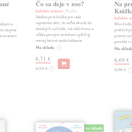
ané
Čo sa deje v zoo?
Na pr
Knižk
kolektív autorov
| Kniha
Ideálna prvá knižka pre vaše
kolektív 
najmenšie deti. Je veľká akurát do
ázkami a
Mini knižk
detských ručičiek, má oblú hranu a
ami zaujme
praktický
vďaka pevným stránkam vydrží aj
 zvieratami
priamo na 
menej šetrné zaobchádzanie.
pomôže s r
Na sklade
?
Na sklad
6,71 €
6,69 €
6,92 €
?
6,90 €
?
na sklade