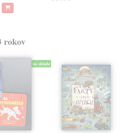
3 rokov
na sklade