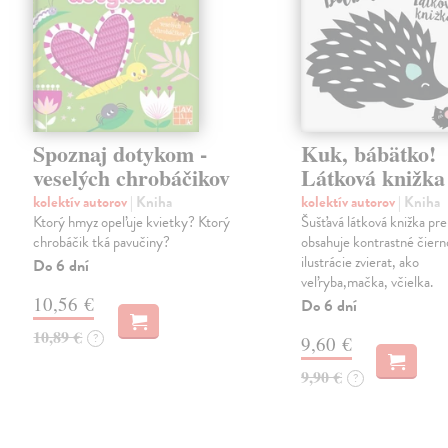
Spoznaj dotykom -
Kuk, bábätko!
veselých chrobáčikov
Látková knižka
kolektív autorov
| Kniha
kolektív autorov
| Kniha
Ktorý hmyz opeľuje kvietky? Ktorý
Šušťavá látková knižka pre
chrobáčik tká pavučiny?
obsahuje kontrastné čiern
ilustrácie zvierat, ako
Do 6 dní
veľryba,mačka, včielka.
10,56 €
Do 6 dní
10,89 €
?
9,60 €
9,90 €
?