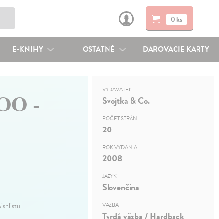
0 ks
E-KNIHY
OSTATNÉ
DAROVACIE KARTY
VYDAVATEĽ
ZOO -
Svojtka & Co.
POČET STRÁN
20
ROK VYDANIA
2008
JAZYK
Slovenčina
ishlistu
VÄZBA
Tvrdá väzba / Hardback