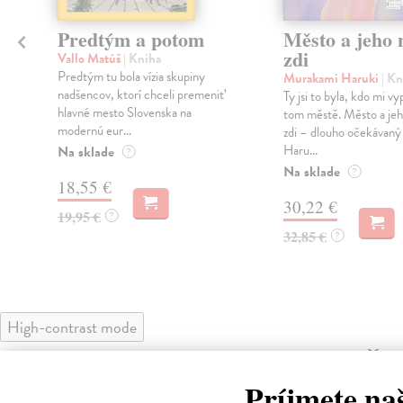
Predtým a potom
Město a jeho n
zdi
Vallo Matúš
| Kniha
Predtým tu bola vízia skupiny
Murakami Haruki
| Kn
nadšencov, ktorí chceli premeniť
Ty jsi to byla, kdo mi vy
hlavné mesto Slovenska na
tom městě. Město a jeh
modernú eur...
zdi – dlouho očekávan
Haru...
Na sklade
?
Na sklade
?
18,55 €
30,22 €
19,95 €
?
32,85 €
?
High-contrast mode
Čit
Príjmete na