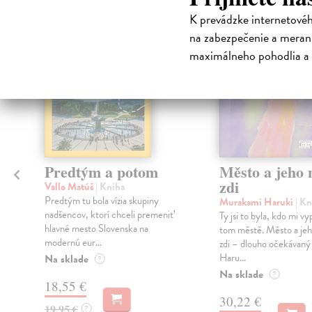
K prevádzke internetové
na sklade
na zabezpečenie a merani
maximálneho pohodlia a 
Predtým a potom
Město a jeho n
zdi
Vallo Matúš
| Kniha
Predtým tu bola vízia skupiny
Murakami Haruki
| Kn
nadšencov, ktorí chceli premeniť
Ty jsi to byla, kdo mi vy
hlavné mesto Slovenska na
tom městě. Město a jeh
modernú eur...
zdi – dlouho očekávan
Haru...
Na sklade
?
Na sklade
?
18,55 €
30,22 €
19,95 €
?