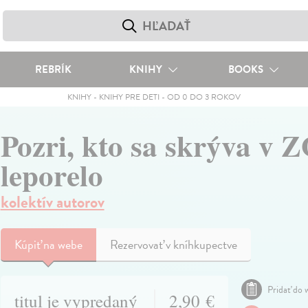
REBRÍK
KNIHY
BOOKS
KNIHY
-
KNIHY PRE DETI
-
OD 0 DO 3 ROKOV
Pozri, kto sa skrýva v 
leporelo
kolektív autorov
Kúpiť
na webe
Rezervovať v kníhkupectve
Pridať do w
titul je vypredaný
2,90 €