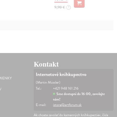
9,90 €
?
Kontakt
Internetové kníhkupectvo
IENKY
(Martin Müssler)
Tel.:
+421 948 161 216
V
Sme dostupní do 16:00, zavolajte
nám!
E-mail:
istore@artforum.sk
Ak chcete zavolať do kamenných kníhkupectiev, čísla