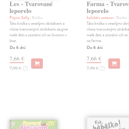
Les - Tvarované
Farma - Tvarov
leporelo
leporelo
Payne Sally
| Kniha
kolektív autorov
| Kniha
Táto knižka s veselými obrázkami a
Táto knižka s veselými obr
rôzne tvarovanými stránkami zaujme
rôzne tvarovanými stránk
malé deti a zoznámi ich so životom v
malé deti a zoznámi ich so
lese.
na farme.
Do 6 dní
Do 6 dní
7,66 €
7,66 €
7,90 €
7,90 €
?
?