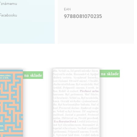
ť známemu
EAN
 Facebooku
9788081070235
na sklade
na sklade