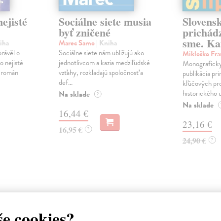
ejisté
Sociálne siete musia
Slovens
byť zničené
prichád
sme. Ka
iha
Marec Samo
| Kniha
právěl o
Sociálne siete nám ubližujú ako
Mikloško Fra
o nejisté
jednotlivcom a kazia medziľudské
Monograficky
ý román
vzťahy, rozkladajú spoločnosť a
publikácia pri
def...
kľúčových pr
historického u
Na sklade
?
Na sklade
16,44 €
23,16 €
16,95 €
?
24,90 €
?
atelia s podobným vkusom si kúpili
še cookies?
na sklade