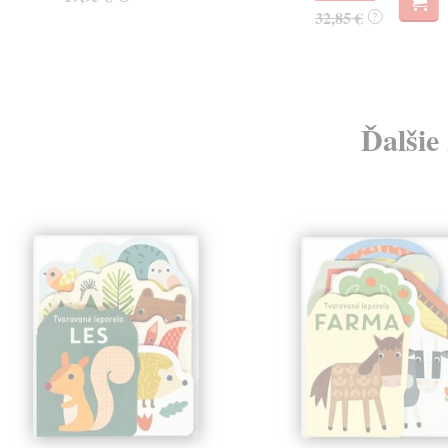
32,85 €
?
Ďalšie