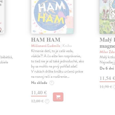
HAM HAM
Malý k
magne
Mičianová Ľudmila
| Kniha
Kŕmenie detí, to je celá veda,
Miler Zd
všakže?! A čo ešte len rozprávanie,
 bábätká,
Malý krtko
to tiež nie je až také jednoduché, ako
obiele
Najradšej 
by sa mohlo na prvý pohľad zdať.
Do 6 dní
V rukách držíte knižku určenú práve
na rozvoj reči a rozšírenie…
11,54 
Na sklade
?
11,90 €
11,40 €
12,00 €
?