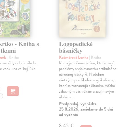
rtko - Kniha s
Logopedické
tkami
básničky
eněk
| Kniha
Kačmárová Lenka
| Kniha
 má vždy dobrú náladu.
Kniha je určená deťom, ktoré majú
je vonku na veľkej lúke.
problémy s výslovnosťou artikulačne
náročnej hlásky R. Nadchne
všetkých predškolákov aj školákov,
€
ktorí sa zoznamujú s čítaním. Vďaka
zábavným básničkám a zaujímavým
?
úlohám…
Predpredaj, vychádza
25.8.2026, zasielame do 5 dní
od vydania
8,42 €