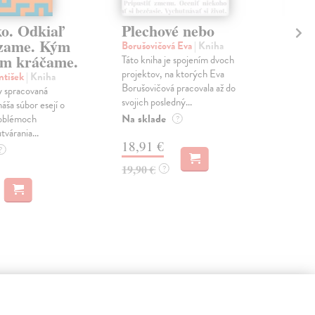
ko. Odkiaľ
Plechové nebo
Po
zame. Kým
Borušovičová Eva
| Kniha
Kun
m kráčame.
Táto kniha je spojením dvoch
Poma
projektov, na ktorých Eva
čty
ntišek
| Kniha
Borušovičová pracovala až do
naps
 spracovaná
svojich posledný...
česk
náša súbor esejí o
Na sklade
Na 
oblémoch
?
tvárania...
18,91 €
14
?
19,90 €
15,
?
 aj:
na sklade