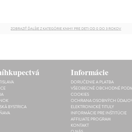
ZOBRAZIŤ ĎALŠIE Z KATEGÓRIE KNIHY PRE DETI OD 0 DO 3 ROKOV
íhkupectvá
Informácie
TISLAVA
DORUČENIE A PLATBA
ICE
VŠEOBECNÉ OBCHODNÉ PODM
NA
COOKIES
INOK
OCHRANA OSOBNÝCH ÚDAJO
SKÁ BYSTRICA
ELEKTRONICKÉ TITULY
ŇAVA
INFORMÁCIE PRE INŠTITÚCIE
AFFILIATE PROGRAM
KONTAKT
O NÁS