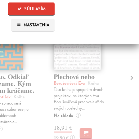
na sklade
SÚHLASÍM
NASTAVENIA
ko. Odkiaľ
Plechové nebo
Po
zame. Kým
Borušovičová Eva
| Kniha
Kun
m kráčame.
Táto kniha je spojením dvoch
Poma
projektov, na ktorých Eva
čty
ntišek
| Kniha
Borušovičová pracovala až do
naps
 spracovaná
svojich posledný...
česk
náša súbor esejí o
Na sklade
Na 
oblémoch
?
tvárania...
18,91 €
14
?
19,90 €
15,
?