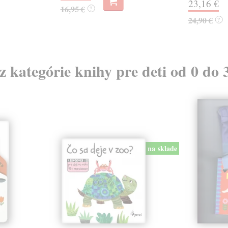
23,16 €
16,95 €
?
24,90 €
?
 z kategórie knihy pre deti od 0 do 
na sklade