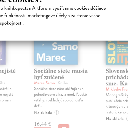
na sklade
ho kníhkupectva Artforum využívame cookies slúžiace
novinka
e funkčnosti, marketingové účely a zaistenie vášho
spokojnosti.
ejisté
Sociálne siete musia
Slovens
byť zničené
prichád
sme. Ka
iha
Marec Samo
| Kniha
právěl o
Sociálne siete nám ubližujú ako
Mikloško Fra
o nejisté
jednotlivcom a kazia medziľudské
Monograficky
ý román
vzťahy, rozkladajú spoločnosť a
publikácia pri
def...
kľúčových pr
historického u
Na sklade
?
Na sklade
16,44 €