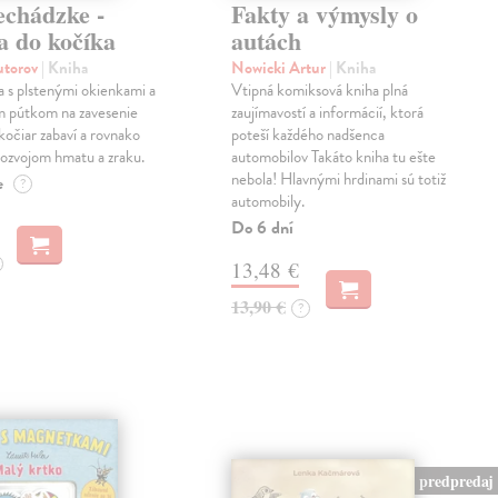
echádzke -
Fakty a výmysly o
a do kočíka
autách
autorov
| Kniha
Nowicki Artur
| Kniha
a s plstenými okienkami a
Vtipná komiksová kniha plná
m pútkom na zavesenie
zaujímavostí a informácií, ktorá
kočiar zabaví a rovnako
poteší každého nadšenca
ozvojom hmatu a zraku.
automobilov Takáto kniha tu ešte
nebola! Hlavnými hrdinami sú totiž
e
?
automobily.
Do 6 dní
13,48 €
13,90 €
?
predpredaj