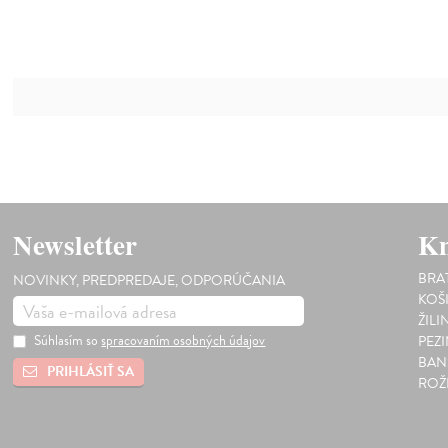
Newsletter
Kn
BRA
NOVINKY, PREDPREDAJE, ODPORÚČANIA
KOŠ
ŽILI
Súhlasím so
spracovaním osobných údajov
PEZ
BAN
PRIHLÁSIŤ SA
ROŽ