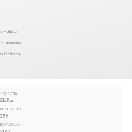
o wishlistu
čiť známemu
 na Facebooku
VYDAVATEĽ
Sláfka
POČET STRÁN
256
ROK VYDANIA
2017