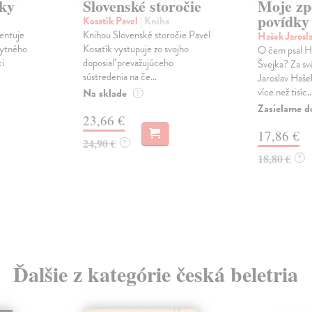
dky
Slovenské storočie
Moje zp
povídky
Kosatík Pavel
| Kniha
entuje
Knihou Slovenské storočie Pavel
Hašek Jarosl
bytného
Kosatík vystupuje zo svojho
O čem psal Ha
ci
doposiaľ prevažujúceho
Švejka? Za sv
sústredenia na če...
Jaroslav Haš
více než tisíc..
Na sklade
?
Zasielame d
23,66 €
17,86 €
24,90 €
?
18,80 €
?
Ďalšie z kategórie česká beletria