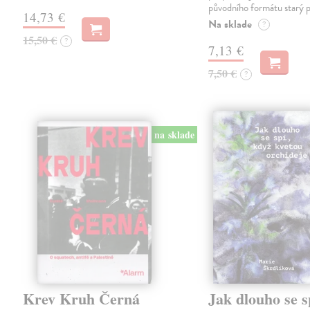
původního formátu starý 
14,73 €
Na sklade
?
15,50 €
?
7,13 €
7,50 €
?
na sklade
Krev Kruh Černá
Jak dlouho se s