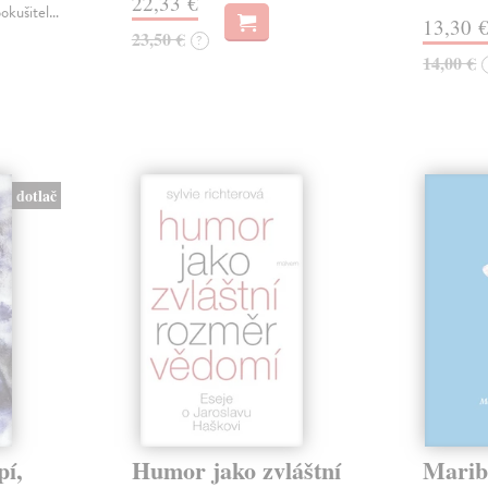
22,33 €
pokušitel…
13,30 
23,50 €
?
14,00 €
dotlač
pí,
Humor jako zvláštní
Marib