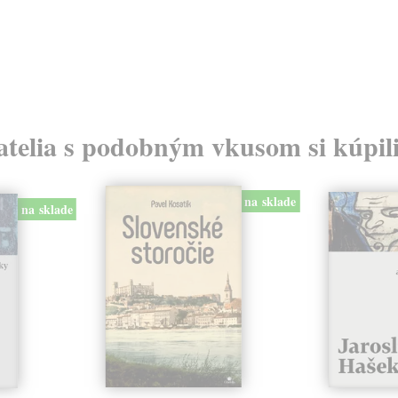
atelia s podobným vkusom si kúpili
na sklade
na sklade