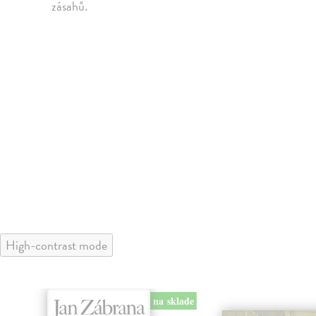
zásahů.
High-contrast mode
na sklade