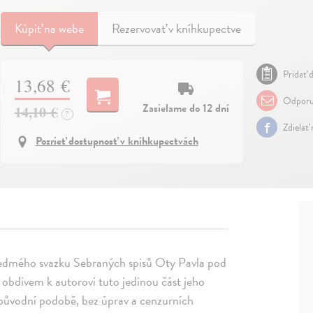
Kúpiť
na webe
Rezervovať v kníhkupectve
Pridať d
13,68 €
Odporu
Zasielame do 12 dní
14,10 €
?
Zdielať
Pozrieť dostupnosť v kníhkupectvách
sedmého svazku Sebraných spisů Oty Pavla pod
divem k autorovi tuto jedinou část jeho
 původní podobě, bez úprav a cenzurních