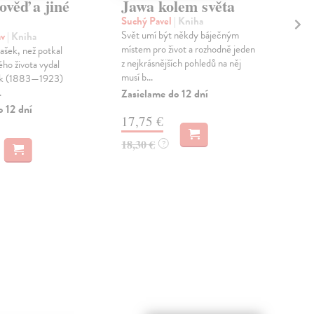
ověď a jiné
Jawa kolem světa
Př
op
Suchý Pavel
| Kniha
čl
Svět umí být někdy báječným
av
| Kniha
místem pro život a rozhodně jeden
šek, než potkal
Vil
z nejkrásnějších pohledů na něj
ého života vydal
Pří
musí b...
ek (1883—1923)
věd
.
Zasielame do 12 dní
ost
kano
o 12 dní
17,75 €
Zas
18,30 €
?
11
11,