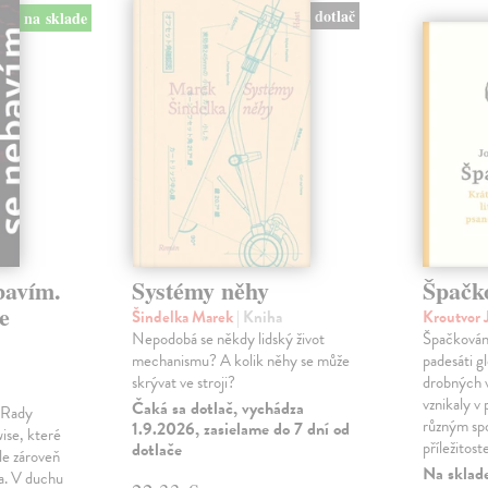
dotlač
na sklade
bavím.
Systémy něhy
Špačk
e
Šindelka Marek
| Kniha
Kroutvor 
Nepodobá se někdy lidský život
Špačkován
mechanismu? A kolik něhy se může
padesáti gl
skrývat ve stroji?
drobných 
vznikaly v
Čaká sa dotlač, vychádza
m Rady
různým spo
1.9.2026, zasielame do 7 dní od
ise, které
příležitost
dotlače
le zároveň
Na sklad
ka. V duchu