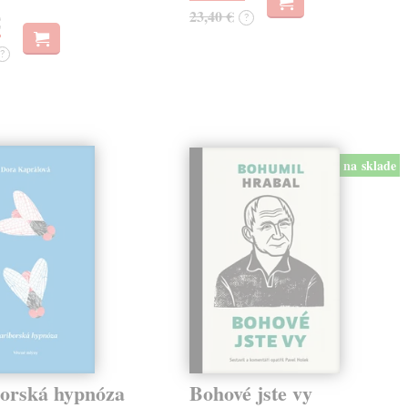
23,40 €
?
€
?
na sklade
orská hypnóza
Bohové jste vy