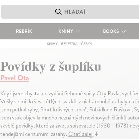
REBRÍK
KNIHY
BOOKS
KNIHY
-
BELETRIA
-
ČESKÁ
Povídky z šuplíku
Pavel Ota
Když jsem chystala k vydání Sebrané spisy Oty Pavla, vycháze
Vešly se mi do šesti útlých svazků, z nichž mnohé už byly na 
jsem potkal ryby, Smrt krásných srnců, Pohádka o Raškovi, Sy
jsem však objevila mnoho neznámých novinových článků autor
skvělé povídky, které za života spisovatele (1930 - 1973) nev
tehdejšími cenzurními zásahy.
Čítať ďalej
↓