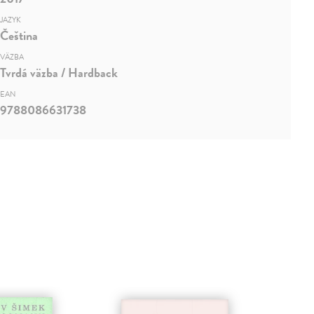
JAZYK
Čeština
VÄZBA
Tvrdá väzba / Hardback
EAN
9788086631738