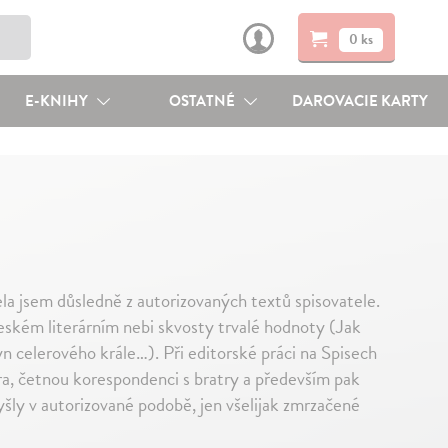
0 ks
E-KNIHY
OSTATNÉ
DAROVACIE KARTY
la jsem důsledně z autorizovaných textů spisovatele.
českém literárním nebi skvosty trvalé hodnoty (Jak
n celerového krále…). Při editorské práci na Spisech
a, četnou korespondenci s bratry a především pak
yšly v autorizované podobě, jen všelijak zmrzačené