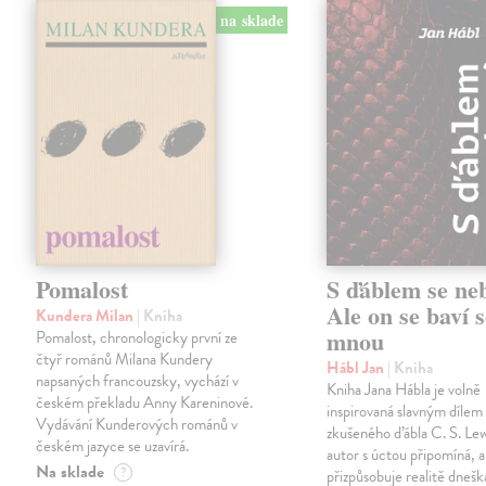
na sklade
Pomalost
S ďáblem se ne
Ale on se baví s
Kundera Milan
| Kniha
mnou
Pomalost, chronologicky první ze
čtyř románů Milana Kundery
Hábl Jan
| Kniha
napsaných francouzsky, vychází v
Kniha Jana Hábla je volně
českém překladu Anny Kareninové.
inspirovaná slavným díle
Vydávání Kunderových románů v
zkušeného ďábla C. S. Lew
českém jazyce se uzavírá.
autor s úctou připomíná, a
Na sklade
?
přizpůsobuje realitě dneš