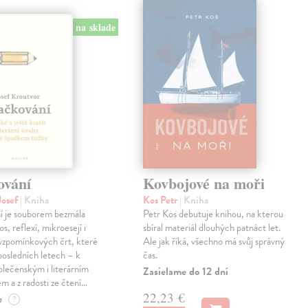
na sklade
ování
Kovbojové na moři
Josef
| Kniha
Kos Petr
| Kniha
í je souborem bezmála
Petr Kos debutuje knihou, na kterou
os, reflexí, mikroesejí i
sbíral materiál dlouhých patnáct let.
vzpomínkových črt, které
Ale jak říká, všechno má svůj správný
 posledních letech – k
čas.
lečenským i literárním
Zasielame do 12 dní
em a z radosti ze čtení…
22,23 €
e
?