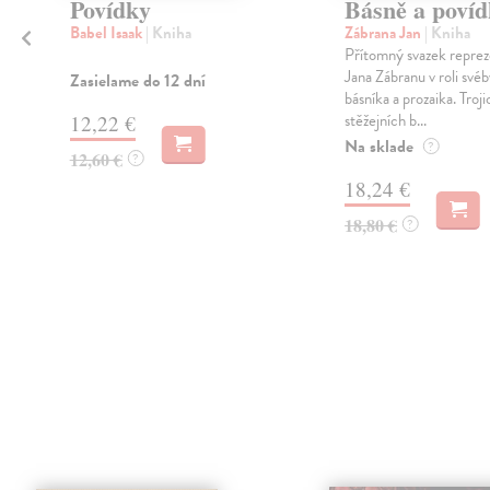
Povídky
Básně a poví
Babel Isaak
| Kniha
Zábrana Jan
| Kniha
Přítomný svazek reprez
Jana Zábranu v roli své
Zasielame do 12 dní
o
básníka a prozaika. Troji
stěžejních b...
12,22 €
Na sklade
?
12,60 €
?
18,24 €
18,80 €
?