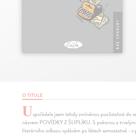
O TITULE
U
spořádala jsem tehdy zmíněnou pozůstalost do 
názvem POVÍDKY Z ŠUPLÍKU. S pokorou a trvalým ob
literárního odkazu vydávám po létech samostatně - v