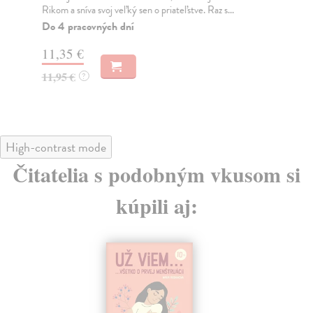
Rikom a sníva svoj veľký sen o priateľstve. Raz s...
hád
Do 4 pracovných dní
Do
11,35 €
7,
11,95 €
7,
?
High-contrast mode
Čitatelia s podobným vkusom si
kúpili aj: