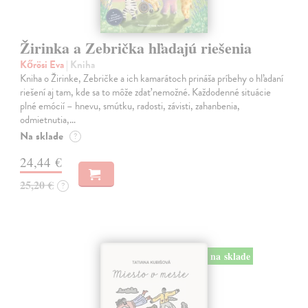
Žirinka a Zebrička hľadajú riešenia
Kőrösi Eva
| Kniha
Kniha o Žirinke, Zebričke a ich kamarátoch prináša príbehy o hľadaní
riešení aj tam, kde sa to môže zdať nemožné. Každodenné situácie
plné emócií – hnevu, smútku, radosti, závisti, zahanbenia,
odmietnutia,…
Na sklade
?
24,44 €
25,20 €
?
na sklade