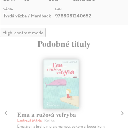
VÄZBA
EAN
Tvrdá väzba / Hardback
9788081240652
High-contrast mode
Podobné tituly
Ema a ružová veľryba
La
Lazárová Mária
| Kniha
Št
Ema žije na brehu mora s mamou, ockom aj kocúrikom
Kni