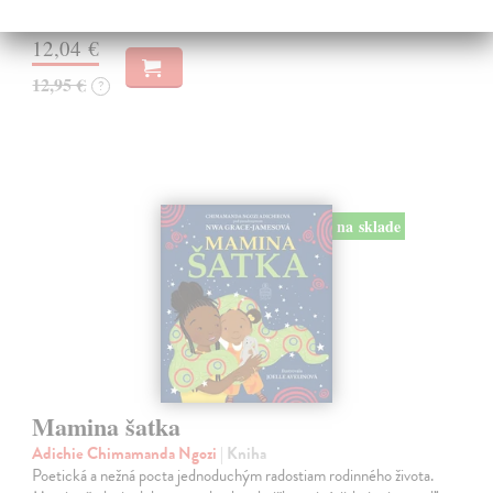
Na sklade
?
12,04 €
12,95 €
?
na sklade
Mamina šatka
Adichie Chimamanda Ngozi
| Kniha
Poetická a nežná pocta jednoduchým radostiam rodinného života.