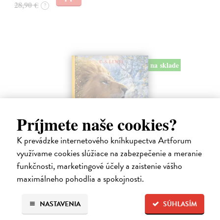
28,90 €
?
na sklade
Príjmete naše cookies?
K prevádzke internetového kníhkupectva Artforum
využívame cookies slúžiace na zabezpečenie a meranie
Lev, šatník a čarodejnica. Kroniky
funkčnosti, marketingové účely a zaistenie vášho
Narnie (Ilustrované vydanie)
maximálneho pohodlia a spokojnosti.
Lewis C.S.
| Kniha
Prečítajte si obľúbenú časť úspešnej série Kroniky Narnie: Lev, šatník
a čarodejnica v novom ilustrovanom vydaní. V Európe zúri vojna a
NASTAVENIA
SÚHLASÍM
rodičia posielajú svoje deti z Londýna na vidiek, aby ich chránili…