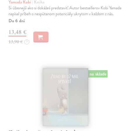
Yamada Kobi
| Kniha
Si úžasnejší ako si dokážeš predstaviť. Autor bestsellerov Kobi Yamada
napísal príbeh o nespútanom potenciály ukrytom v každom z nás.
Do 6 dní
13,48 €
13,90 €
?
na sklade