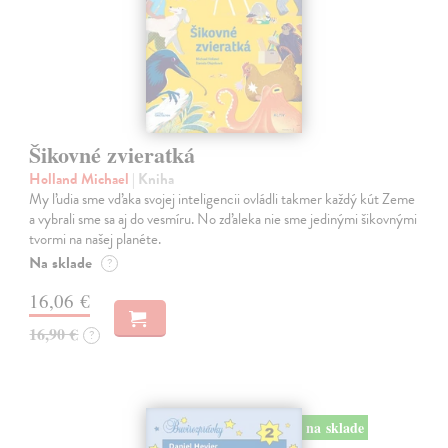
Šikovné zvieratká
Holland Michael
| Kniha
My ľudia sme vďaka svojej inteligencii ovládli takmer každý kút Zeme
a vybrali sme sa aj do vesmíru. No zďaleka nie sme jedinými šikovnými
tvormi na našej planéte.
Na sklade
?
16,06 €
16,90 €
?
na sklade