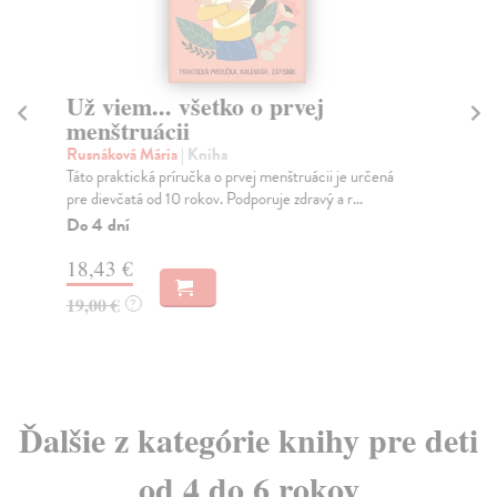
Už viem... všetko o prvej
Š
menštruácii
Bra
Švé
Rusnáková Mária
| Kniha
Geo
Táto praktická príručka o prvej menštruácii je určená
pre dievčatá od 10 rokov. Podporuje zdravý a r...
Za
Do 4 dní
8,
18,43 €
8,
19,00 €
?
Ďalšie z kategórie knihy pre deti
od 4 do 6 rokov