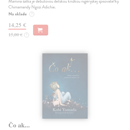
Mamina šatka je debutovou detskou knižkou nigérijskej spisovateľky
Chimamandy Ngozi Adichie.
Na sklade
?
14,25 €
15,00 €
?
Čo ak...