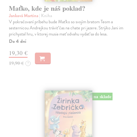
Maťko, kde je náš poklad?
Janková Martina
| Kniha
V pokračovaní príbehu bude Maťko so svojím bratom Teom a
sesternicou Andrejkou tráviť čas na chate pri jazere. Strýko Jani im
prichystal hru, v ktorej musia mať odvahu vydať sa do lesa.
Do 4 dní
19,30 €
19,90 €
?
na sklade