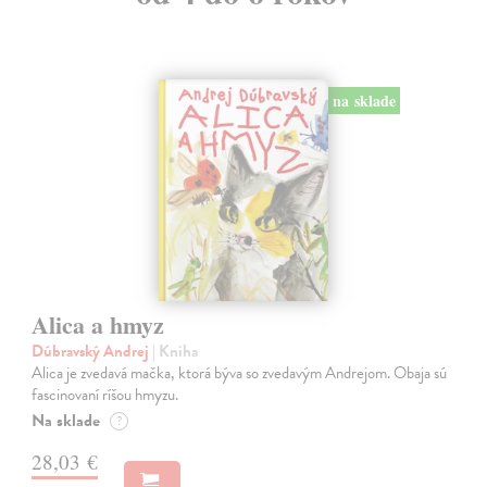
na sklade
Alica a hmyz
Dúbravský Andrej
| Kniha
Alica je zvedavá mačka, ktorá býva so zvedavým Andrejom. Obaja sú
fascinovaní ríšou hmyzu.
Na sklade
?
28,03 €