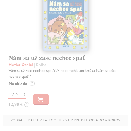
Nám sa už zase nechce spať
Hevier Daniel
| Kniha
Vám sa už zase nechce spať? A nepomohla ani knižka Nám sa ešte
nechce spať?
Na sklade
?
12,51 €
12,90 €
?
ZOBRAZIŤ ĎALŠIE Z KATEGÓRIE KNIHY PRE DETI OD 4 DO 6 ROKOV