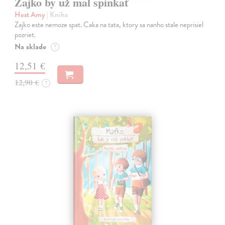
Zajko by už mal spinkať
Hest Amy
| Kniha
Zajko este nemoze spat. Caka na tata, ktory sa nanho stale neprisiel
pozriet.
Na sklade
?
12,51 €
12,90 €
?