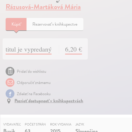
Rázusová-Martáková Mária
Kúpiť
Rezervovať v kníhkupectve
titul je vypredaný
6,20 €
Pridať do wishlistu
Odporučiť známemu
Zdielať na Facebooku
Pozrieť dostupnosť v kníhkupectvách
VYDAVATEĽ
POČET STRÁN
ROK VYDANIA
JAZYK
Buvik
63
2015
Slovenčina