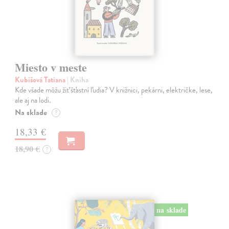
Miesto v meste
Kubišová Tatiana
| Kniha
Kde všade môžu žiť šťastní ľudia? V knižnici, pekárni, električke, lese,
ale aj na lodi.
Na sklade
?
18,33 €
18,90 €
?
na sklade