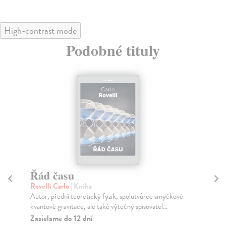
High-contrast mode
Podobné tituly
Řád času
Hl
Rovelli Carlo
| Kniha
Ga
Autor, přední teoretický fyzik, spolutvůrce smyčkové
Čas
kvantové gravitace, ale také výtečný spisovatel...
Na
Zasielame do 12 dní