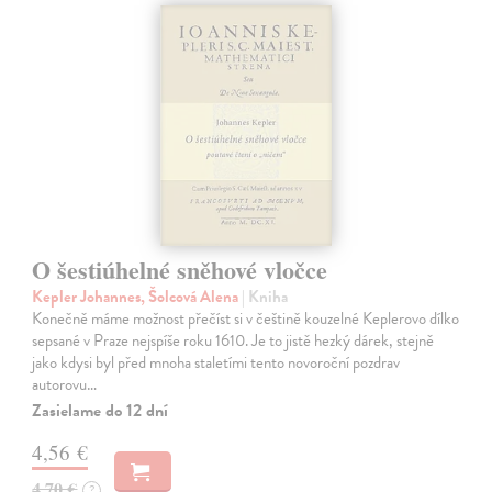
O šestiúhelné sněhové vločce
Kepler Johannes, Šolcová Alena
| Kniha
Konečně máme možnost přečíst si v češtině kouzelné Keplerovo dílko
sepsané v Praze nejspíše roku 1610. Je to jistě hezký dárek, stejně
jako kdysi byl před mnoha staletími tento novoroční pozdrav
autorovu…
Zasielame do 12 dní
4,56 €
4,70 €
?