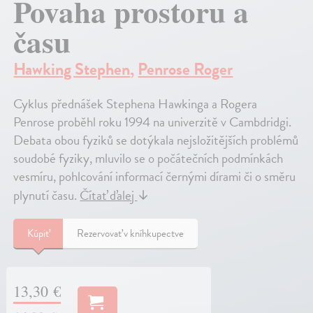
Povaha prostoru a
času
Hawking Stephen
,
Penrose Roger
Cyklus přednášek Stephena Hawkinga a Rogera
Penrose proběhl roku 1994 na univerzitě v Cambdridgi.
Debata obou fyziků se dotýkala nejsložitějších problémů
soudobé fyziky, mluvilo se o počátečních podmínkách
vesmíru, pohlcování informací černými dírami či o směru
plynutí času.
Čítať ďalej
↓
Kúpiť
Rezervovať v kníhkupectve
13,30 €