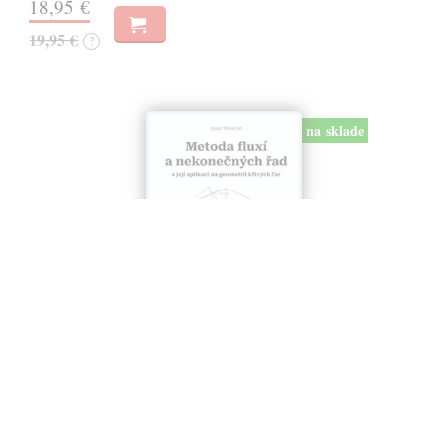
18,95 €
19,95 €
?
na sklade
Metoda fluxí a nekonečných řad
Newton Isaac
| Kniha
Spis Newtona je výkladem kalkulu (diferenciální a integrální počet),
který Newton vytvořil spolu s Leibnizem, nezávisle na sobě. Newton
jej napsal cca v roce 1671 a vyšel anglicky v překladu J. Colsona…