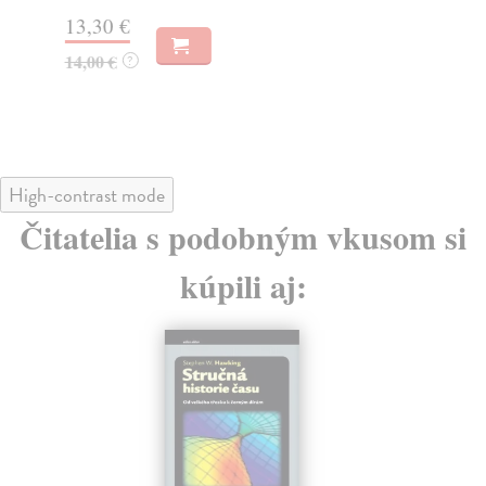
15
13,30 €
16
14,00 €
?
High-contrast mode
Čitatelia s podobným vkusom si
kúpili aj: