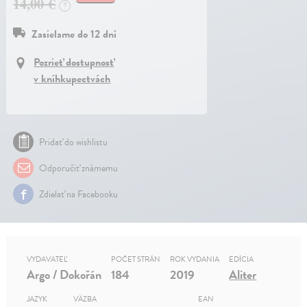
14,00 €
?
Zasielame do 12 dní
Pozrieť dostupnosť
v kníhkupectvách
Pridať do wishlistu
Odporučiť známemu
Zdielať na Facebooku
VYDAVATEĽ
POČET STRÁN
ROK VYDANIA
EDÍCIA
Argo / Dokořán
184
2019
Aliter
JAZYK
VÄZBA
EAN