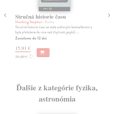
Stručná historie času
Ř
Hawking Stephen
| Kniha
Rov
Stručná historie času se stala světovým bestsellerem a
Aut
byla přeložena do více než čtyřiceti jazyků. ...
kva
Zasielame do 12 dní
Za
15,91 €
13
16,40 €
14
?
Ďalšie z kategórie fyzika,
astronómia