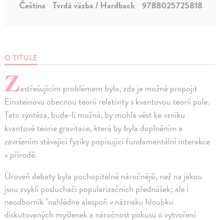
Čeština
Tvrdá väzba / Hardback
9788025725818
O TITULE
Z
astřešujícím problémem bylo, zda je možné propojit
Einsteinovu obecnou teorii relativity s kvantovou teorií pole.
Tato syntéza, bude-li možná, by mohla vést ke vzniku
kvantové teorie gravitace, která by byla doplněním a
završením stávající fyziky popisující fundamentální interakce
v přírodě.
Úroveň debaty byla pochopitelně náročnější, než na jakou
jsou zvyklí posluchači popularizačních přednášek; ale i
neodborník "nahlédne alespoň v náznaku hloubku
diskutovaných myšlenek a náročnost pokusu o vytvoření