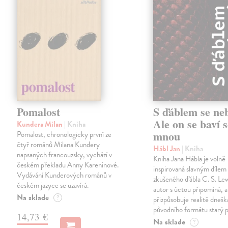
Pomalost
S ďáblem se ne
Ale on se baví s
Kundera Milan
| Kniha
mnou
Pomalost, chronologicky první ze
čtyř románů Milana Kundery
Hábl Jan
| Kniha
napsaných francouzsky, vychází v
Kniha Jana Hábla je volně
českém překladu Anny Kareninové.
inspirovaná slavným díle
Vydávání Kunderových románů v
zkušeného ďábla C. S. Lew
českém jazyce se uzavírá.
autor s úctou připomíná, a
Na sklade
?
přizpůsobuje realitě dneš
původního formátu starý 
14,73 €
Na sklade
?