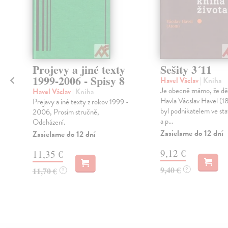
Projevy a jiné texty
Sešity 3´11
1999-2006 - Spisy 8
Havel Václav
| Kniha
Je obecně známo, že dě
Havel Václav
| Kniha
Havla Vácslav Havel (1
Prejavy a iné texty z rokov 1999 -
v
byl podnikatelem ve sta
2006, Prosím stručně,
a p...
Odcházení.
Zasielame do 12 dní
Zasielame do 12 dní
9,12 €
11,35 €
9,40 €
11,70 €
?
?