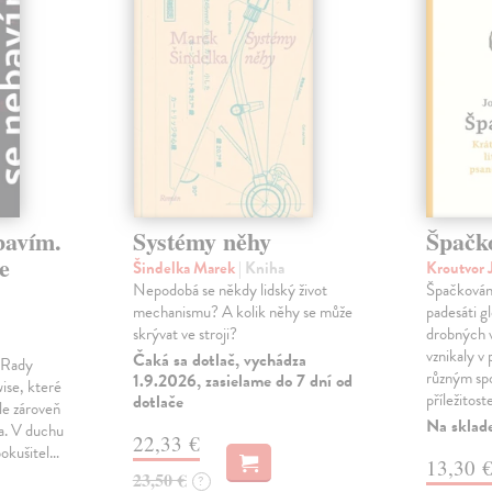
bavím.
Systémy něhy
Špačk
e
Šindelka Marek
| Kniha
Kroutvor 
Nepodobá se někdy lidský život
Špačkován
mechanismu? A kolik něhy se může
padesáti gl
skrývat ve stroji?
drobných 
vznikaly v
Čaká sa dotlač, vychádza
m Rady
různým spo
1.9.2026, zasielame do 7 dní od
ise, které
příležitost
dotlače
le zároveň
Na sklad
ka. V duchu
22,33 €
pokušitel…
13,30 
23,50 €
?