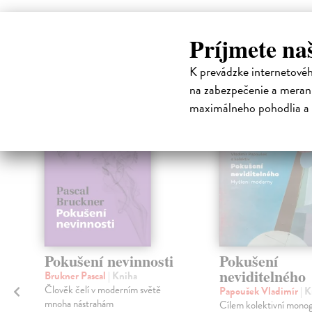
High-contrast mode
Príjmete na
Čit
K prevádzke internetové
na zabezpečenie a merani
maximálneho pohodlia a 
Pokušení nevinnosti
Pokušení
neviditelného
Brukner Pascal
| Kniha
Člověk čelí v moderním světě
Papoušek Vladimír
| 
mnoha nástrahám
Cílem kolektivní monog