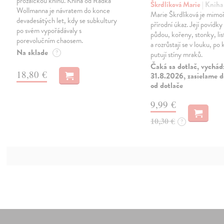
prozaickou knihu. Kniha od Radka
Škrdlíková Marie
| Kniha
Wollmanna je návratem do konce
Marie Škrdlíková je mimo
devadesátých let, kdy se subkultury
přírodní úkaz. Její povídky
po svém vypořádávaly s
půdou, kořeny, stonky, lis
porevolučním chaosem.
a rozrůstají se v louku, po 
Na sklade
?
putují stíny mraků.
Čaká sa dotlač, vychád
18,80 €
31.8.2026, zasielame d
od dotlače
9,99 €
10,30 €
?