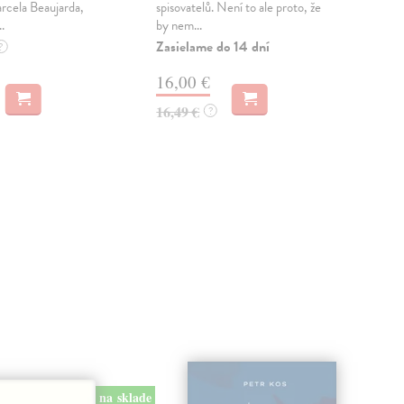
rcela Beaujarda,
spisovatelů. Není to ale proto, že
čtvr
.
by nem...
část
Zasielame do 14 dní
Zas
?
16,00 €
13
16,49 €
14,
?
na sklade