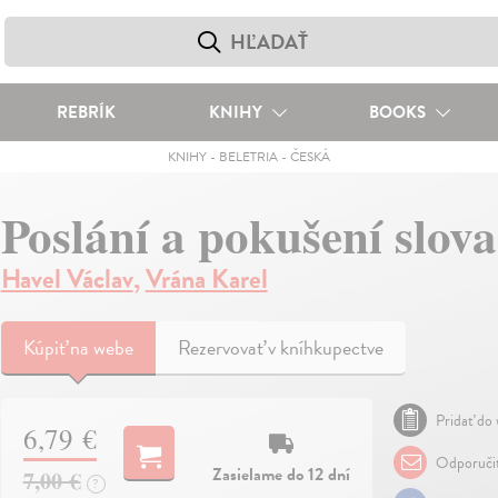
REBRÍK
KNIHY
BOOKS
KNIHY
-
BELETRIA
-
ČESKÁ
Poslání a pokušení slova
Havel Václav
,
Vrána Karel
Kúpiť
na webe
Rezervovať v kníhkupectve
Pridať do 
6,79 €
Odporuči
Zasielame do 12 dní
7,00 €
?