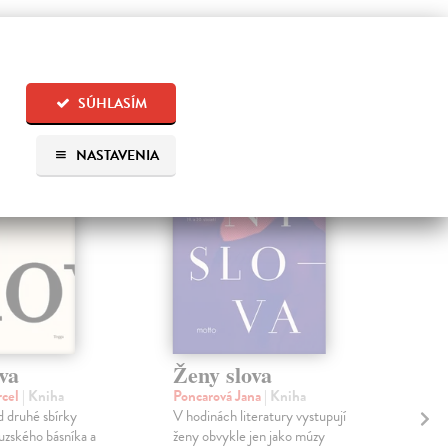
 aj:
SÚHLASÍM
na sklade
NASTAVENIA
va
Ženy slova
Ru
rcel
| Kniha
Poncarová Jana
| Kniha
Hav
 druhé sbírky
V hodinách literatury vystupují
Knih
uzského básníka a
ženy obvykle jen jako múzy
zná