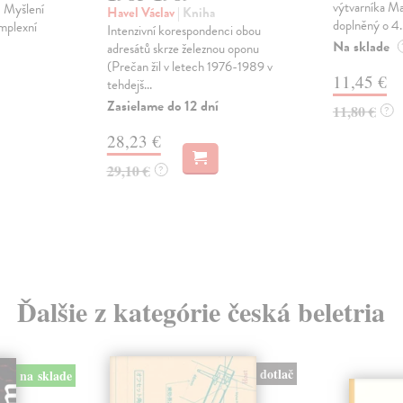
výtvarníka Ma
: Myšlení
Havel Václav
| Kniha
doplněný o 4..
mplexní
Intenzivní korespondenci obou
Na sklade
adresátů skrze železnou oponu
(Prečan žil v letech 1976-1989 v
11,45 €
tehdejš...
Zasielame do 12 dní
11,80 €
?
28,23 €
29,10 €
?
Ďalšie z kategórie česká beletria
dotlač
na sklade