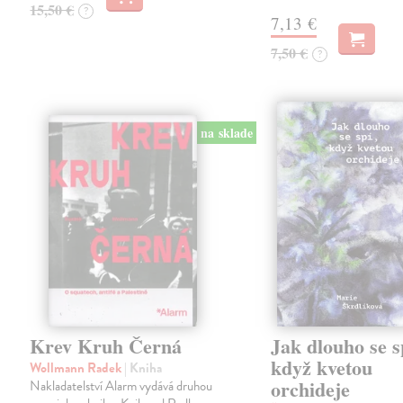
15,50 €
?
7,13 €
7,50 €
?
na sklade
Krev Kruh Černá
Jak dlouho se s
když kvetou
Wollmann Radek
| Kniha
orchideje
Nakladatelství Alarm vydává druhou