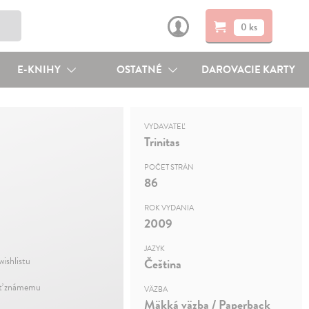
0 ks
E-KNIHY
OSTATNÉ
DAROVACIE KARTY
VYDAVATEĽ
Trinitas
POČET STRÁN
86
ROK VYDANIA
2009
JAZYK
wishlistu
Čeština
ť známemu
VÄZBA
Mäkká väzba / Paperback