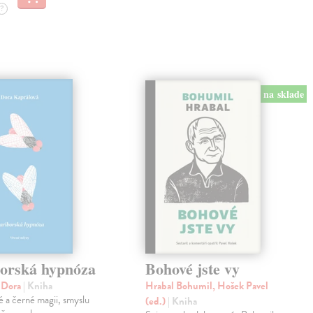
?
na sklade
orská hypnóza
Bohové jste vy
á Dora
| Kniha
Hrabal Bohumil, Hošek Pavel
lé a černé magii, smyslu
(ed.)
| Kniha