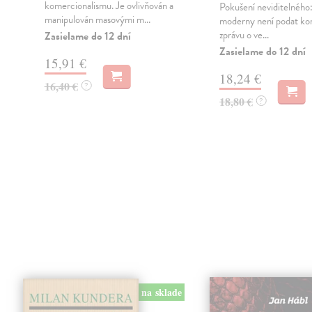
komercionalismu. Je ovlivňován a
Pokušení neviditelného
manipulován masovými m...
moderny není podat ko
zprávu o ve...
Zasielame do 12 dní
Zasielame do 12 dní
15,91 €
18,24 €
16,40 €
?
18,80 €
?
na sklade