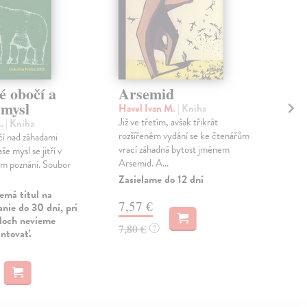
é obočí a
Arsemid
..
 mysl
Havel Ivan M.
| Kniha
Hor
Již ve třetím, avšak třikrát
V k
M.
| Kniha
rozšířeném vydání se ke čtenářům
kter
í nad záhadami
vrací záhadná bytost jménem
199
še mysl se jitří v
Arsemid. A...
Přít
ém poznání. Soubor
Zasielame do 12 dní
Zas
emá titul na
7,57 €
10
nie do 30 dní, pri
uloch nevieme
7,80 €
11,
?
antovať.