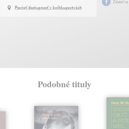
Zdielať na
Pozrieť dostupnosť v kníhkupectvách
Podobné tituly