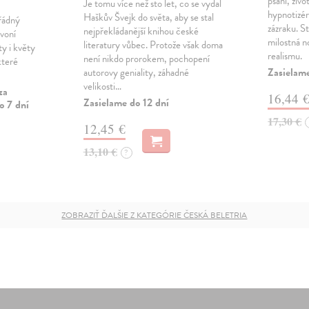
psaní, živ
Je tomu více než sto let, co se vydal
hypnotizé
Haškův Švejk do světa, aby se stal
řádný
zázraku. S
nejpřekládanější knihou české
 voní
milostná n
literatury vůbec. Protože však doma
ty i květy
realismu.
není nikdo prorokem, pochopení
které
Zasielame
autorovy geniality, záhadné
velikosti…
za
16,44 
Zasielame do 12 dní
o 7 dní
17,30 €
12,45 €
13,10 €
?
ZOBRAZIŤ ĎALŠIE Z KATEGÓRIE ČESKÁ BELETRIA