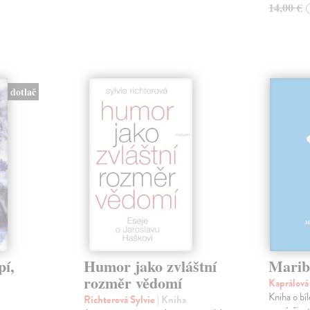
14,00 €
dotlač
pí,
Humor jako zvláštní
Marib
rozměr vědomí
Kaprálov
Kniha o bí
Richterová Sylvie
| Kniha