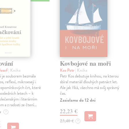
ování
Kovbojové na moři
Josef
| Kniha
Kos Petr
| Kniha
í je souborem bezmála
Petr Kos debutuje knihou, na kterou
os, reflexí, mikroesejí i
sbíral materiál dlouhých patnáct let.
vzpomínkových črt, které
Ale jak říká, všechno má svůj správný
 posledních letech – k
čas.
lečenským i literárním
Zasielame do 12 dní
em a z radosti ze čtení…
22,23 €
e
?
23,40 €
?
€