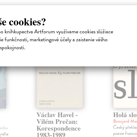
še cookies?
atelia s podobným vkusom si kúpili
ho kníhkupectva Artforum využívame cookies slúžiace
e funkčnosti, marketingové účely a zaistenie vášho
spokojnosti.
Václav Havel -
Holá slo
Vilém Prečan:
Beaujard Ma
Korespondence
Český překlad
Kniha
1983-1989
poezie franco
rafie