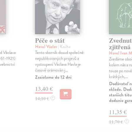
Péče o stát
Zvednut
zjitřená
Havel Václav
| Kniha
d Václava
Tento sborník dosud společně
Havel Ivan 
861-1921)
nepublikovaných projevů a
Zvedáme oboč
vebnictví
vystoupení Václava Havla je
kolem nás a na
časově orámován j...
touze po nov
krátkých,...
Zasielame do 12 dní
Dodávateľ n
13,40 €
sklade. Doda
starších tit
14,10 €
?
dodanie gar
11,35 €
11,70 €
?