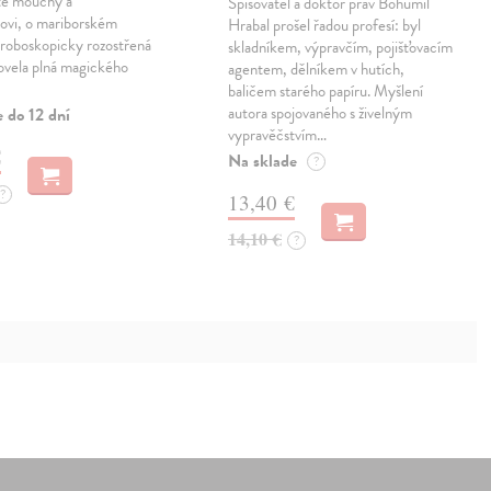
otě mouchy a
Spisovatel a doktor práv Bohumil
rovi, o mariborském
Hrabal prošel řadou profesí: byl
troboskopicky rozostřená
skladníkem, výpravčím, pojišťovacím
ovela plná magického
agentem, dělníkem v hutích,
baličem starého papíru. Myšlení
autora spojovaného s živelným
 do 12 dní
vypravěčstvím…
€
Na sklade
?
?
13,40 €
14,10 €
?