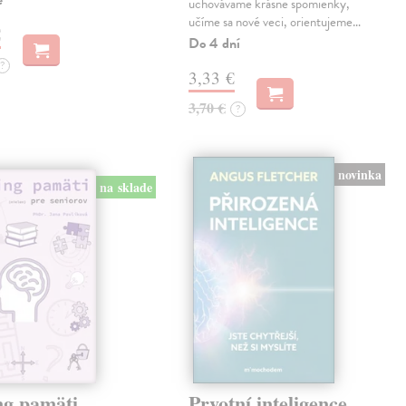
e
uchovávame krásne spomienky,
učíme sa nové veci, orientujeme…
€
Do 4 dní
?
3,33 €
3,70 €
?
novinka
na sklade
ng pamäti
Prvotní inteligence