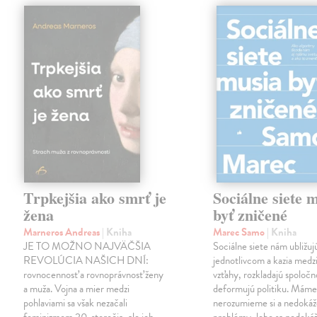
Trpkejšia ako smrť je
Sociálne siete 
žena
byť zničené
Marneros Andreas
| Kniha
Marec Samo
| Kniha
JE TO MOŽNO NAJVÄČŠIA
Sociálne siete nám ubližuj
REVOLÚCIA NAŠICH DNÍ:
jednotlivcom a kazia medz
rovnocennosť a rovnoprávnosť ženy
vzťahy, rozkladajú spoločn
a muža. Vojna a mier medzi
deformujú politiku. Máme 
pohlaviami sa však nezačali
nerozumieme si a nedokáž