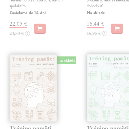
feminizmom 20. storočia, ale ich
problémy, lebo sa nedok
spolužitím.
dohodnúť…
Zasielame do 14 dní
Na sklade
22,05 €
16,44 €
24,50 €
16,95 €
?
?
na sklade
Tréning pamäti
Tréning pamäti