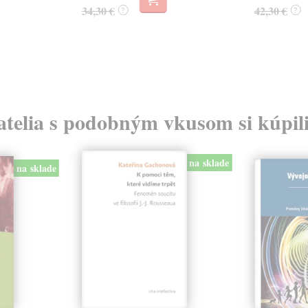
34,30 €
42,30 €
?
?
atelia s podobným vkusom si kúpili
na sklade
na sklade