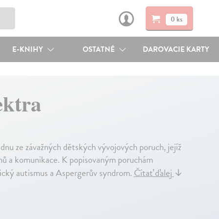
0 ks
E-KNIHY
OSTATNÉ
DAROVACIE KARTY
ektra
dnu ze závažných dětských vývojových poruch, jejíž
ztahů a komunikace. K popisovaným poruchám
pický autismus a Aspergerův syndrom.
Čítať ďalej
↓