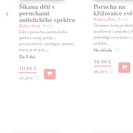
Šikana dětí s
Porucha na
poruchami
křižovatce svě
autistického spektra
Květina Petr
| Kniha
Tématem knihy je identi
Dubin Nick
| Kniha
soudržnost u populací, 
Děti s poruchou autistického
postrádají centralizaci v
spektra mívají potíže s
podobě....
porozuměním, nechápou význam,
který se skrývá „...
Na sklade
?
Do 5 dní
38,99 €
10,86 €
40,20 €
?
11,20 €
?