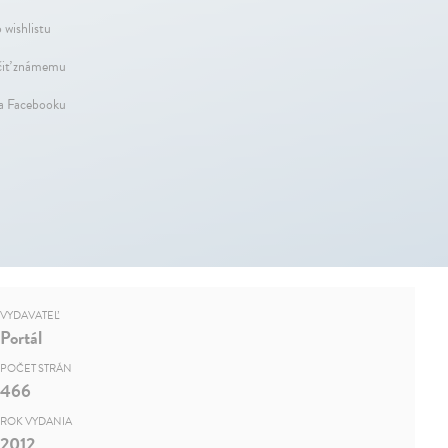
 wishlistu
iť známemu
na Facebooku
VYDAVATEĽ
Portál
POČET STRÁN
466
ROK VYDANIA
2012