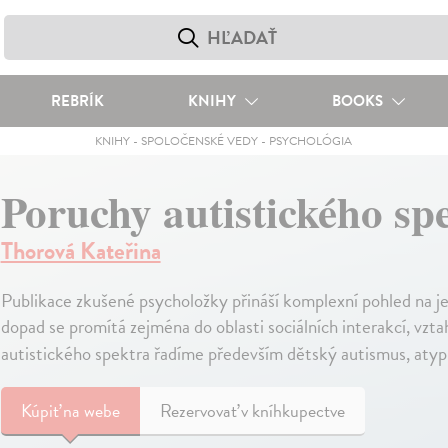
REBRÍK
KNIHY
BOOKS
KNIHY
-
SPOLOČENSKÉ VEDY
-
PSYCHOLÓGIA
Poruchy autistického sp
Thorová Kateřina
Publikace zkušené psycholožky přináší komplexní pohled na je
dopad se promítá zejména do oblasti sociálních interakcí, v
autistického spektra řadíme především dětský autismus, aty
Kúpiť
na webe
Rezervovať v kníhkupectve