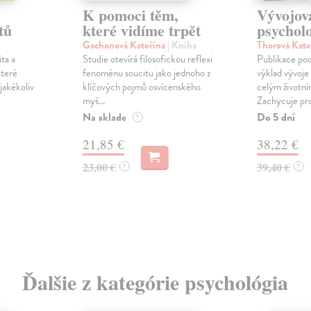
K pomoci těm,
Vývojov
tů
které vidíme trpět
psychol
Gachonová Kateřina
| Kniha
Thorová Kate
ta a
Studie otevírá filosofickou reflexi
Publikace pod
které
fenoménu soucitu jako jednoho z
výklad vývoje
 jakékoliv
klíčových pojmů osvícenského
celým životn
myš...
Zachycuje pro
Na sklade
Do 5 dní
?
21,85 €
38,22 €
23,00 €
39,40 €
?
?
Ďalšie z kategórie psychológia