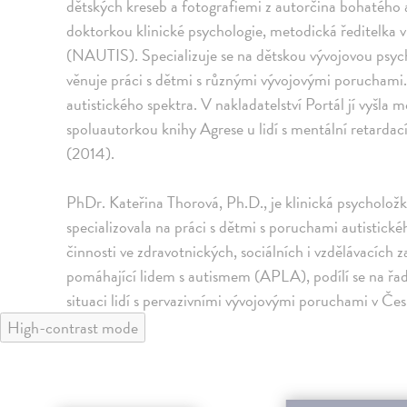
dětských kreseb a fotografiemi z autorčina bohatého 
doktorkou klinické psychologie, metodická ředitelka v
(NAUTIS). Specializuje se na dětskou vývojovou psyc
věnuje práci s dětmi s různými vývojovými poruchami.
autistického spektra. V nakladatelství Portál jí vyšla
spoluautorkou knihy Agrese u lidí s mentální retarda
(2014).
PhDr. Kateřina Thorová, Ph.D., je klinická psycholožka
specializovala na práci s dětmi s poruchami autistick
činnosti ve zdravotnických, sociálních i vzdělávacích 
pomáhající lidem s autismem (APLA), podílí se na řadě 
situaci lidí s pervazivními vývojovými poruchami v Čes
High-contrast mode