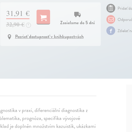
Pridať do
31,91 €
Odporuč
Zasielame do 5 dní
32,90 €
?
Zdielať 
Pozrieť dostupnosť v kníhkupectvách
nostika v praxi, diferenciální diagnostika z
blematika, prognóza, specifika vývojové
Výklad je doplněn množstvím kazuistik, ukázkami