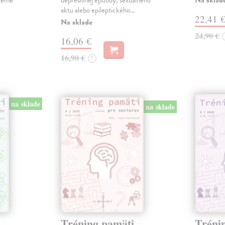
Na sklad
ážeme
depresívnej epizódy, sexuálneho
aktu alebo epileptického…
22,41 
Na sklade
24,90 €
16,06 €
16,90 €
?
na sklade
na sklade
Tréning pamäti
Tréni