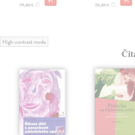
39,40 €
56,40 €
?
?
High-contrast mode
Čit
klade