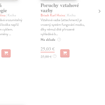
á
Poruchy vztahové
Po
ogie
vazby
bd
řina
| Kniha
Brisch Karl Heinz
| Kniha
Nev
ává srozumitelný
Vztahová vazba (attachment) je
Mon
 člověka napříč
vrozený systém fungování mozku,
bděn
ím cyklem.
díky němuž dítě přirozeně
lite
měny ...
vyhledává b...
kter
Na sklade
Na 
?
25,03 €
54
25,80 €
56,
?