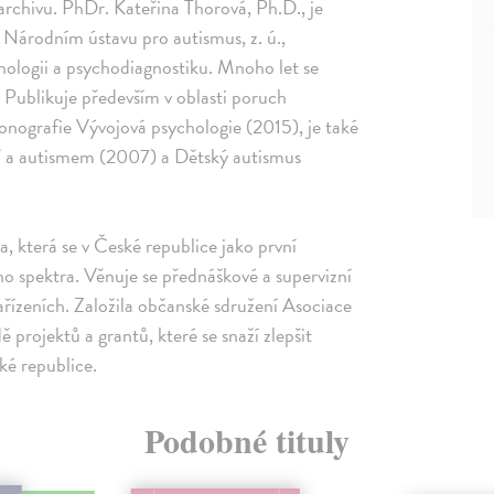
archivu. PhDr. Kateřina Thorová, Ph.D., je
 Národním ústavu pro autismus, z. ú.,
hologii a psychodiagnostiku. Mnoho let se
 Publikuje především v oblasti poruch
 monografie Vývojová psychologie (2015), je také
cí a autismem (2007) a Dětský autismus
, která se v České republice jako první
ého spektra. Věnuje se přednáškové a supervizní
zařízeních. Založila občanské sdružení Asociace
projektů a grantů, které se snaží zlepšit
ké republice.
Podobné tituly