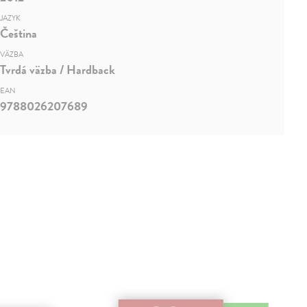
JAZYK
Čeština
VÄZBA
Tvrdá väzba / Hardback
EAN
9788026207689