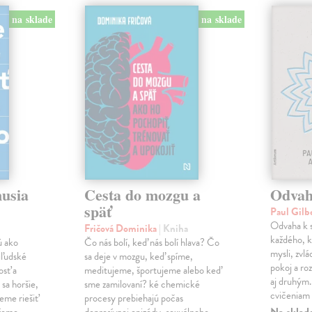
na sklade
na sklade
musia
Cesta do mozgu a
Odvah
späť
Paul Gilb
Odvaha k s
Fričová Dominika
| Kniha
každého, k
ú ako
Čo nás bolí, keď nás bolí hlava? Čo
mysli, zvlá
iľudské
sa deje v mozgu, keď spíme,
pokoj a roz
osť a
meditujeme, športujeme alebo keď
aj druhým
sa horšie,
sme zamilovaní? ké chemické
cvičeniam 
eme riešiť
procesy prebiehajú počas