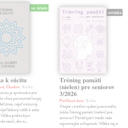
na sklade
novinka
a k súcitu
Tréning pamäti
(nielen) pre seniorov
ert, Choden
| Kniha
3/2026
úcitu je sprievodca pre
to chce porozumieť svojej
Pavlíková Jana
| Kniha
dať stres, nájsť vnútorný
Vitajte v treťom vydaní pracovného
víjať láskavý vzťah k sebe
zošita Tréning pamäti (nielen) pre
. Vďaka praktickým
seniorov! Pamäť patrí medzi naše
vás naučí, ako si…
najcennejšie schopnosti. Vďaka nej si