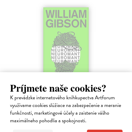
Príjmete naše cookies?
Neuromant
Gibson William
| Kniha
K prevádzke internetového kníhkupectva Artforum
Základné dielo kyberpunku, klasika sci-fi a jedna z najsilnejších vízií
využívame cookies slúžiace na zabezpečenie a meranie
budúcnosti. Matrix je svet vo svete, globálny konsenzus, prelud,
funkčnosti, marketingové účely a zaistenie vášho
vyjadrenie každého jedného dátového bajtu v kyberpriestore.
Do 4 pracovných dní
maximálneho pohodlia a spokojnosti.
13,90 €