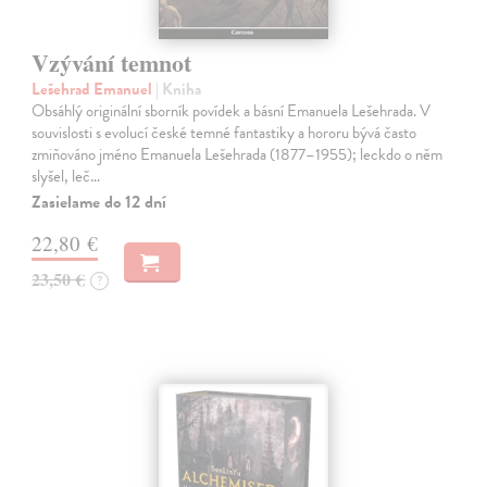
Vzývání temnot
Lešehrad Emanuel
| Kniha
Obsáhlý originální sborník povídek a básní Emanuela Lešehrada. V
souvislosti s evolucí české temné fantastiky a hororu bývá často
zmiňováno jméno Emanuela Lešehrada (1877–1955); leckdo o něm
slyšel, leč…
Zasielame do 12 dní
22,80 €
23,50 €
?