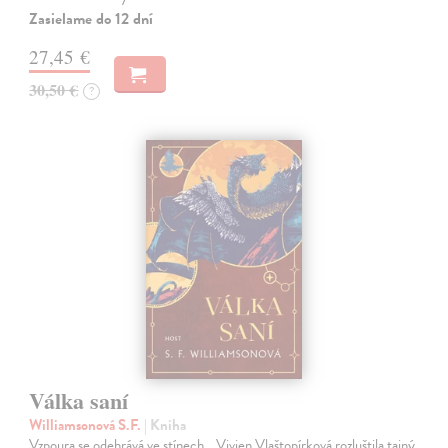
Zasielame do 12 dní
27,45 €
30,50 €
?
Válka saní
Williamsonová S.F.
| Kniha
Vzpoura se odehrává ve stínech… Vivien Vlaštopírková rozluštila tajný