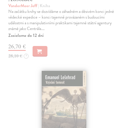
VanderMeer Jeff
| Kniha
Na začátku knihy se dozvídáme o záhadném a děsivém konci jedné
vědecké expedice – konci tajemně provázaném s budoucími
událostmi a s manipulativními praktikami tajemné státní agentury
známé jako Centrála.…
Zasielame do 12 dní
26,70 €
28,10 €
?