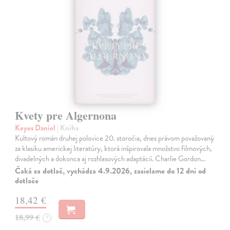
Kvety pre Algernona
Keyes Daniel
| Kniha
Kultový román druhej polovice 20. storočia, dnes právom považovaný
za klasiku americkej literatúry, ktorá inšpirovala množstvo filmových,
divadelných a dokonca aj rozhlasových adaptácií. Charlie Gordon…
Čaká sa dotlač, vychádza 4.9.2026, zasielame do 12 dní od
dotlače
18,42 €
18,99 €
?