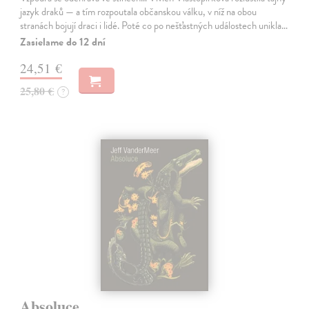
jazyk draků — a tím rozpoutala občanskou válku, v níž na obou
stranách bojují draci i lidé. Poté co po nešťastných událostech unikla…
Zasielame do 12 dní
24,51 €
25,80 €
?
Absoluce