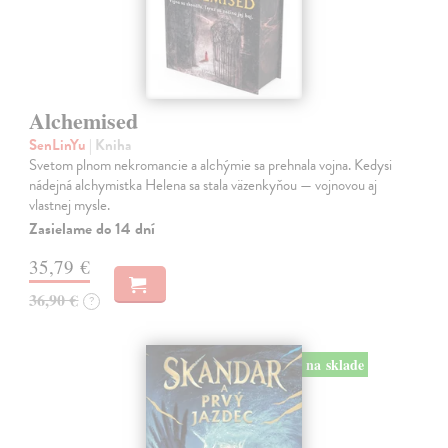
Alchemised
SenLinYu
| Kniha
Svetom plnom nekromancie a alchýmie sa prehnala vojna. Kedysi
nádejná alchymistka Helena sa stala väzenkyňou — vojnovou aj
vlastnej mysle.
Zasielame do 14 dní
35,79 €
36,90 €
?
na sklade