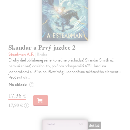
Skandar a Prvý jazdec 2
Steadman A.F.
| Kniha
Druhý diel obľúbenej série konečne prichádza! Skandar Smith už
nemusí snívať, dosiahol to, po čom odnepamäti túžil: Jazdí na
jednorožcovi a učí sa používať mágiu donedávna zakázaného elementu.
Prvý ročník…
Na sklade
?
17,36 €
17,90 €
?
dotlač