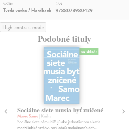
VÄZBA
EAN
Tvrdá väzba / Hardback
9788073980429
High-contrast mode
Podobné tituly
na sklade
Sociálne siete musia byť zničené
S
K
Marec Samo
| Kniha
Sociálne siete nám ubližujú ako jednotlivcom a kazia
Mik
medziľudské vzťahy, rozkladajú spoločnosť a def...
Mon