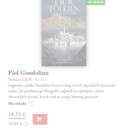
na sklade
Pád Gondolinu
Tolkien J.R.R.
| Kniha
Legenda o páde Gondolinu hovorí o boji dvoch najväčších mocností
sveta. Zlo predstavuje Morgoth, najhorší zo všetkých, vodca
obrovských armád, ktoré riadi zo svojej železnej pevnosti.
Na sklade
?
18,55 €
19,95 €
?