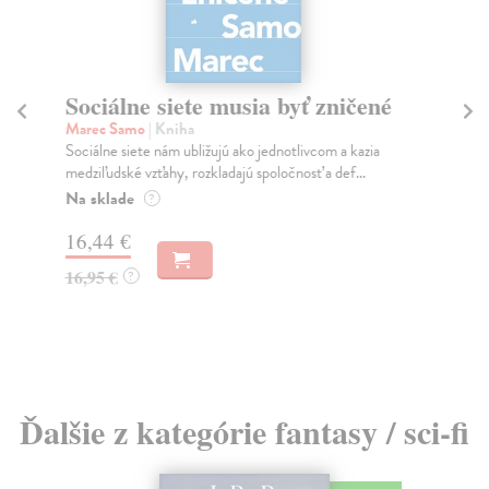
Sociálne siete musia byť zničené
S
K
Marec Samo
| Kniha
Sociálne siete nám ubližujú ako jednotlivcom a kazia
Mik
medziľudské vzťahy, rozkladajú spoločnosť a def...
Mon
o k
Na sklade
?
Na
16,44 €
23
16,95 €
?
24
Ďalšie z kategórie fantasy / sci-fi