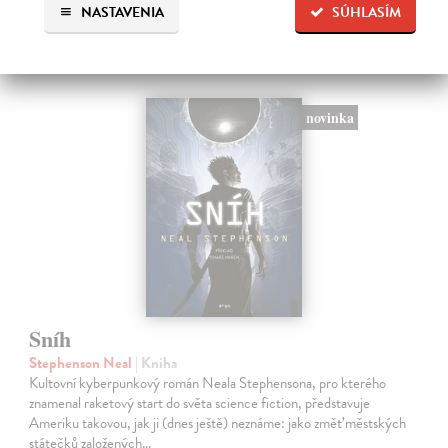
NASTAVENIA
SÚHLASÍM
14,95 €
?
novinka
Sníh
Stephenson Neal
| Kniha
Kultovní kyberpunkový román Neala Stephensona, pro kterého
znamenal raketový start do světa science fiction, představuje
Ameriku takovou, jak ji (dnes ještě) neznáme: jako změť městských
státečků založených…