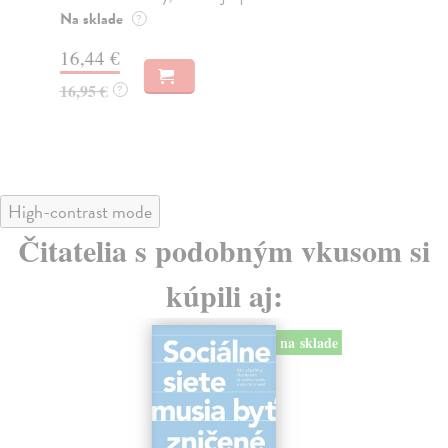
o k
Na sklade
?
Na
16,44 €
23
16,95 €
?
24
High-contrast mode
Čitatelia s podobným vkusom si
kúpili aj:
na sklade