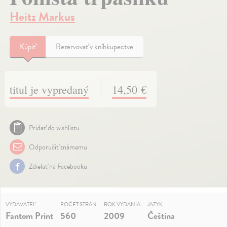
Heitz Markus
Kúpiť
Rezervovať v kníhkupectve
titul je vypredaný
14,50 €
Pridať do wishlistu
Odporučiť známemu
Zdielať na Facebooku
VYDAVATEĽ
POČET STRÁN
ROK VYDANIA
JAZYK
Fantom Print
560
2009
Čeština