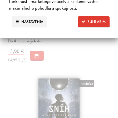
funkčnosti, marketingové účely a zaistenie vášho
maximálneho pohodlia a spokojnosti.
Neuromant
Gibson William
| Kniha
NASTAVENIA
SÚHLASÍM
Základné dielo kyberpunku, klasika sci-fi a jedna z najsilnejších vízií
budúcnosti. Matrix je svet vo svete, globálny konsenzus, prelud,
vyjadrenie každého jedného dátového bajtu v kyberpriestore.
Do 4 pracovných dní
13,90 €
14,95 €
?
novinka