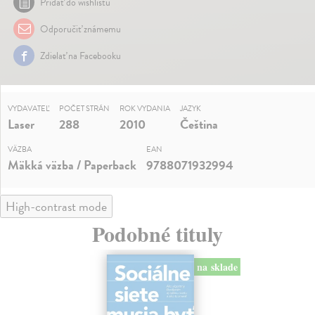
Pridať do wishlistu
Odporučiť známemu
Zdielať na Facebooku
VYDAVATEĽ
POČET STRÁN
ROK VYDANIA
JAZYK
Laser
288
2010
Čeština
VÄZBA
EAN
Mäkká väzba / Paperback
9788071932994
High-contrast mode
Podobné tituly
na sklade