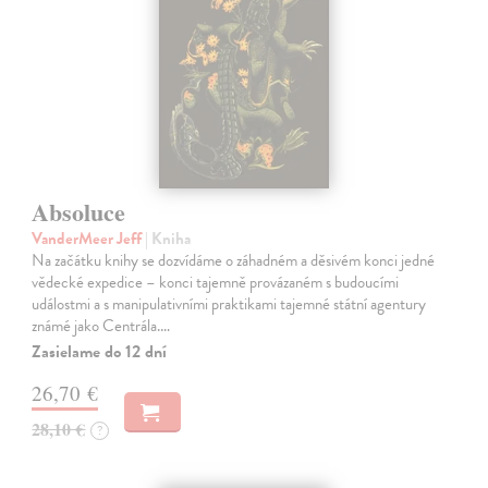
Absoluce
VanderMeer Jeff
| Kniha
Na začátku knihy se dozvídáme o záhadném a děsivém konci jedné
vědecké expedice – konci tajemně provázaném s budoucími
událostmi a s manipulativními praktikami tajemné státní agentury
známé jako Centrála.…
Zasielame do 12 dní
26,70 €
28,10 €
?