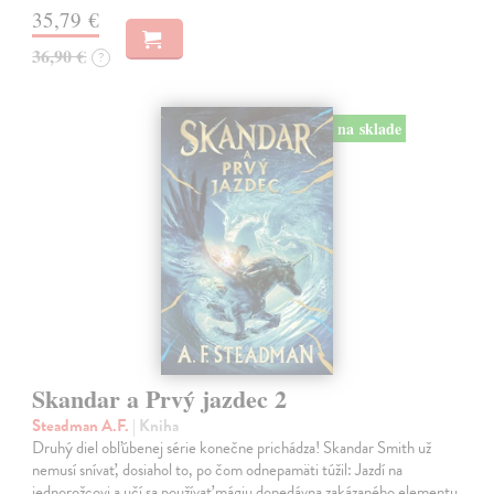
35,79 €
36,90 €
?
na sklade
Skandar a Prvý jazdec 2
Steadman A.F.
| Kniha
Druhý diel obľúbenej série konečne prichádza! Skandar Smith už
nemusí snívať, dosiahol to, po čom odnepamäti túžil: Jazdí na
jednorožcovi a učí sa používať mágiu donedávna zakázaného elementu.