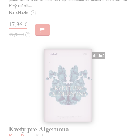
Prvý ročník…
Na sklade
?
17,36 €
17,90 €
?
dotlač
Kvety pre Algernona