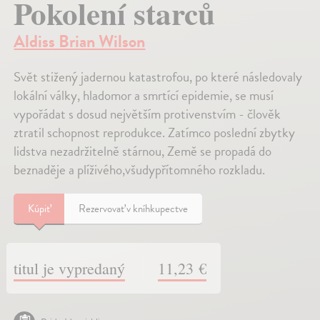
Pokolení starců
Aldiss Brian Wilson
Svět stižený jadernou katastrofou, po které následovaly
lokální války, hladomor a smrtící epidemie, se musí
vypořádat s dosud největším protivenstvím - člověk
ztratil schopnost reprodukce. Zatímco poslední zbytky
lidstva nezadržitelně stárnou, Země se propadá do
beznaděje a plíživého,všudypřítomného rozkladu.
Kúpiť
Rezervovať v kníhkupectve
titul je vypredaný
11,23 €