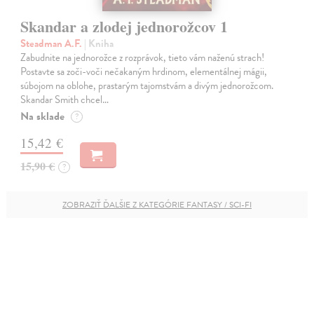
Skandar a zlodej jednorožcov 1
Steadman A.F.
| Kniha
Zabudnite na jednorožce z rozprávok, tieto vám naženú strach!
Postavte sa zoči-voči nečakaným hrdinom, elementálnej mágii,
súbojom na oblohe, prastarým tajomstvám a divým jednorožcom.
Skandar Smith chcel…
Na sklade
?
15,42 €
15,90 €
?
ZOBRAZIŤ ĎALŠIE Z KATEGÓRIE FANTASY / SCI-FI