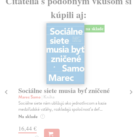
Čitatelia s podobným vkusom si
kúpili aj:
na sklade
Sociálne siete musia byť zničené
S
K
Marec Samo
| Kniha
Sociálne siete nám ubližujú ako jednotlivcom a kazia
Mik
medziľudské vzťahy, rozkladajú spoločnosť a def...
Mon
o k
Na sklade
?
Na
16,44 €
23