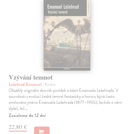
Vzývání temnot
Lešehrad Emanuel
| Kniha
Obsáhlý originální sborník povídek a básní Emanuela Lešehrada. V
souvislosti s evolucí české temné fantastiky a hororu bývá často
zmiňováno jméno Emanuela Lešehrada (1877–1955); leckdo o něm
slyšel, leč…
Zasielame do 12 dní
22,80 €