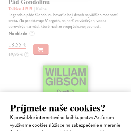
Pád Gondolinu
Tolkien J.R.R.
| Kniha
Legenda o páde Gondolinu hovorí o boji dvoch najväčších mocností
sveta. Zlo predstavuje Morgoth, najhorší zo všetkých, vodca
obrovských armád, ktoré riadi zo svojej železnej pevnosti.
Na sklade
?
18,55 €
19,95 €
?
Príjmete naše cookies?
K prevádzke internetového kníhkupectva Artforum
využívame cookies slúžiace na zabezpečenie a meranie