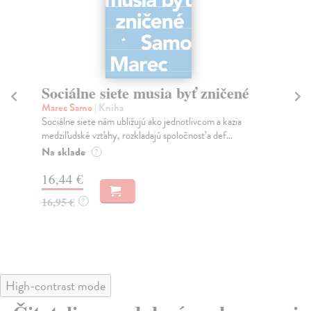
Sociálne siete musia byť zničené
S
K
Marec Samo
| Kniha
Sociálne siete nám ubližujú ako jednotlivcom a kazia
Mik
medziľudské vzťahy, rozkladajú spoločnosť a def...
Mon
o k
Na sklade
?
Na
16,44 €
23
16,95 €
?
24
High-contrast mode