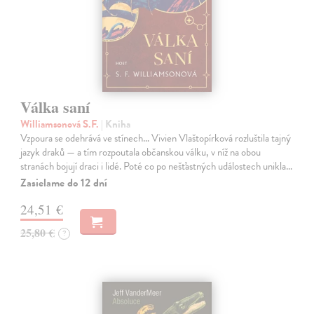
Válka saní
Williamsonová S.F.
| Kniha
Vzpoura se odehrává ve stínech… Vivien Vlaštopírková rozluštila tajný
jazyk draků — a tím rozpoutala občanskou válku, v níž na obou
stranách bojují draci i lidé. Poté co po nešťastných událostech unikla…
Zasielame do 12 dní
24,51 €
25,80 €
?