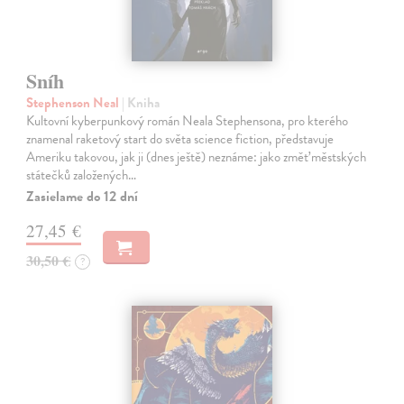
Sníh
Stephenson Neal
| Kniha
Kultovní kyberpunkový román Neala Stephensona, pro kterého
znamenal raketový start do světa science fiction, představuje
Ameriku takovou, jak ji (dnes ještě) neznáme: jako změť městských
státečků založených…
Zasielame do 12 dní
27,45 €
30,50 €
?