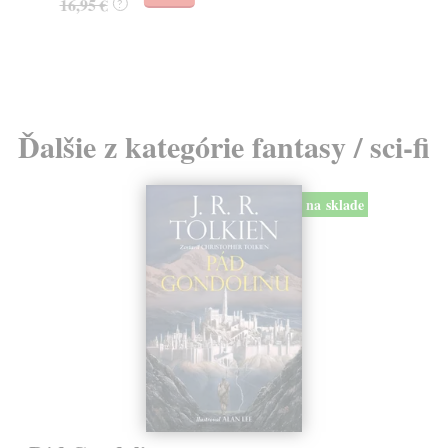
16,95 €
?
24
Ďalšie z kategórie fantasy / sci-fi
na sklade