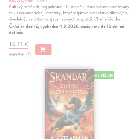
Keyes Daniel
| Kniha
Kultový román druhej polovice 20. storočia, dnes právom považovaný
za klasiku americkej literatúry, ktorá inšpirovala množstvo filmových,
divadelných a dokonca aj rozhlasových adaptácií. Charlie Gordon…
Čaká sa dotlač, vychádza 4.9.2026, zasielame do 12 dní od
dotlače
18,42 €
18,99 €
?
na sklade