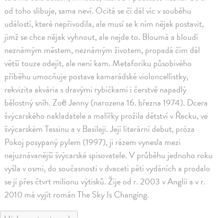
od toho slibuje, sama neví. Ocitá se čí dál víc v souběhu
událostí, které nepřivodila, ale musí se k ním nějak postavit,
jimž se chce nějak vyhnout, ale nejde to. Bloumá a bloudí
neznámým městem, neznámým životem, propadá čím dál
větší touze odejít, ale není kam. Metaforiku působivého
příběhu umocňuje postava kamarádské violoncellistky,
rekvizita akvária s dravými rybičkami i čerstvě napadlý
bělostný sníh. Zoë Jenny (narozena 16. března 1974). Dcera
švýcarského nakladatele a malířky prožila dětství v Řecku, ve
švýcarském Tessinu a v Basileji. Její literární debut, próza
Pokoj posypaný pylem (1997), ji rázem vynesla mezi
nejuznávanější švýcarské spisovatele. V průběhu jednoho roku
vyšla v osmi, do současnosti v dvaceti pěti vydáních a prodalo
se jí přes čtvrt milionu výtisků. Žije od r. 2003 v Anglii a v r.
2010 má vyjít román The Sky Is Changing.