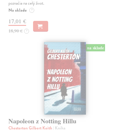
poznačia na celý život.
Na sklade
?
17,01 €
18,90 €
?
na sklade
Napoleon z Notting Hillu
Chesterton Gilbert Keith
| Kniha