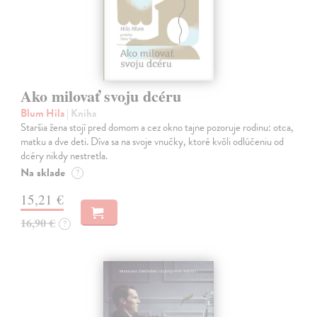
Ako milovať svoju dcéru
Blum Hila
| Kniha
Staršia žena stojí pred domom a cez okno tajne pozoruje rodinu: otca,
matku a dve deti. Díva sa na svoje vnučky, ktoré kvôli odlúčeniu od
dcéry nikdy nestretla.
Na sklade
?
15,21 €
16,90 €
?