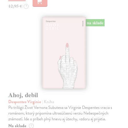
12,95 €
?
na sklade
Ahoj, debil
Despentes Virginie
| Kniha
Po trilógii Život Vernona Subutexa sa Virginie Despentes vracia s
románom, ktorý pripomína ultrasúčasnú verziu Nebezpečných
známostí. Ide o príbeh plný hnevu aj útechy, vzdoru aj prijatia.
Na sklade
?