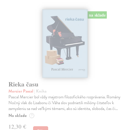
na sklade
Rieka času
Mercier Pascal
| Kniha
Pascal Mercier bol vždy majstrom filozofického rozprávania. Romány
Nočný vlak do Lisabonu či Váha slov podnietili milióny čitateľov k
zamysleniu sa nad veľkými témami, ako sú identita, sloboda, čas či…
Na sklade
?
12,30 €