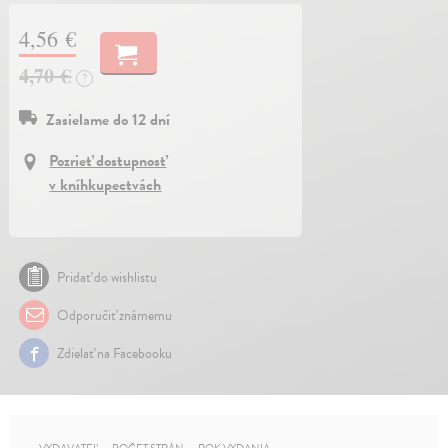
4,56 €
4,70 €
?
Zasielame do 12 dní
Pozrieť dostupnosť
v kníhkupectvách
Pridať do wishlistu
Odporučiť známemu
Zdielať na Facebooku