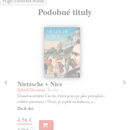
High-contrast mode
Podobné tituly
Nietzsche v Nice
S
Schärf Christian
| Kniha
Tes
Dvaadvacetiletá Cécile, která pracuje jako pokojská v
Syl
malém penzionu v Nice, je zvyklá na ledacos, o...
ten
Do 6 dní
Na
4,56 €
8,
4,70 €
10
?