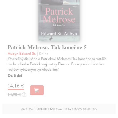
Patrick Melrose. Tak konečne 5
Aubyn Edward St.
| Kniha
Záverečný diel série o Patrickovi Melrosovi Tak konečne sa roztáča
okolo pohrebu Patrickovej matky Eleanor. Bude preňho život bez
rodičov vytúženým vyslobodením?
Do 5 dní
14,16 €
14,90 €
?
ZOBRAZIŤ ĎALŠIE Z KATEGÓRIE SVETOVÁ BELETRIA