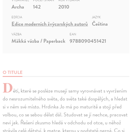
VYDAVATEĽ
POČET STRÁN
ROK VYDANIA
Archa
142
2010
EDÍCIA
JAZYK
Edice moderních švýcarských autorů
Čeština
VÄZBA
EAN
Mäkká väzba / Paperback
9788090451421
O TITULE
D
ětí, které se posléze musejí samy vyrovnávat s vyvržením
do nesrozumitelného světa, do světa také dospělých, a hledat
si v něm své místo. Hrdinka Jo má po maturitě a stojí před
volbou, co se sebou dělat dál. Studovat se jí nechce, pracovat
neví jak. Řešení zkusmo hledá v odchodu od otce, u něhož
strávila celé dětství, k matce, kterou v podstatě nezná. Co si