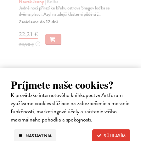
Nowak Jenny
| Kniha
Kr
Jedné noci přirazí ke břehu ostrova Snagov loďka se
Roz
dvěma plavci. Azyl na zdejší klášterní půdě si ž...
leg
veš
Zasielame do 12 dní
Na
22,21 €
22
22,90 €
?
23
Príjmete naše cookies?
Ďalšie z kategórie svetová
K prevádzke internetového kníhkupectva Artforum
beletria
využívame cookies slúžiace na zabezpečenie a meranie
funkčnosti, marketingové účely a zaistenie vášho
maximálneho pohodlia a spokojnosti.
na sklade
novinka
NASTAVENIA
SÚHLASÍM