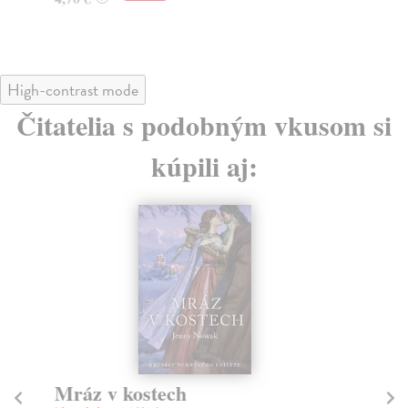
High-contrast mode
Čitatelia s podobným vkusom si
kúpili aj:
Mráz v kostech
R