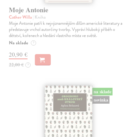
Moje Antonie
Cather Willa
| Kniha
Moje Antonie patří k nejvýznamnějším dílům americké literatury a
představuje vrchol autorčiny tvorby. Vypráví hluboký příběh o
dětství, kořenech a hledání vlastního místa ve světě.
Na sklade
?
20,90 €
22,00 €
?
na sklade
novinka