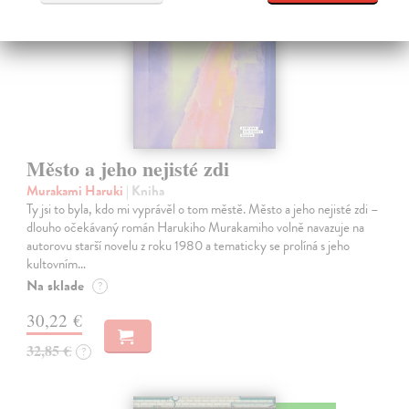
Město a jeho nejisté zdi
Murakami Haruki
| Kniha
Ty jsi to byla, kdo mi vyprávěl o tom městě. Město a jeho nejisté zdi –
dlouho očekávaný román Harukiho Murakamiho volně navazuje na
autorovu starší novelu z roku 1980 a tematicky se prolíná s jeho
kultovním…
Na sklade
?
30,22 €
32,85 €
?