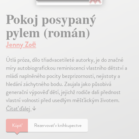
Pokoj posypaný
pylem (román)
Jenny Zoë
Útlá próza, dílo třiadvacetileté autorky, je do značné
míry autobiografickou reminiscencí vlastního dětství a
mládí naplněného pocity bezprizornosti, nejistoty a
hledání záchytného bodu. Zaujala jako působivá
generační výpověď dětí, jejichž rodiče dali přednost
vlastní volnosti před usedlým měšťáckým životem.
Čítať ďalej
↓
Kúpiť
Rezervovať v kníhkupectve