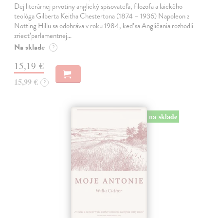
Dej literárnej prvotiny anglický spisovateľa, filozofa a laického
teológa Gilberta Keitha Chestertona (1874 – 1936) Napoleon z
Notting Hillu sa odohráva v roku 1984, keď sa Angličania rozhodli
zriecť parlamentnej…
Na sklade
?
15,19 €
15,99 €
?
na sklade