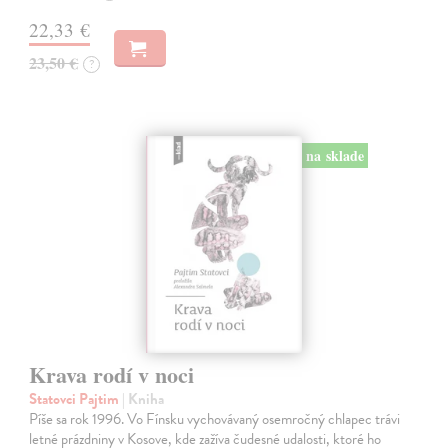
22,33 €
23,50 €
?
na sklade
Krava rodí v noci
Statovci Pajtim
| Kniha
Píše sa rok 1996. Vo Fínsku vychovávaný osemročný chlapec trávi
letné prázdniny v Kosove, kde zažíva čudesné udalosti, ktoré ho