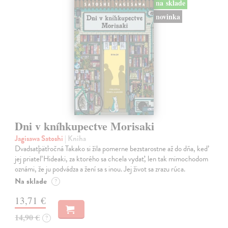
na sklade
novinka
Dni v kníhkupectve Morisaki
Jagisawa Satoshi
| Kniha
Dvadsaťpäťročná Takako si žila pomerne bezstarostne až do dňa, keď
jej priateľ Hideaki, za ktorého sa chcela vydať, len tak mimochodom
oznámi, že ju podvádza a žení sa s inou. Jej život sa zrazu rúca.
Na sklade
?
13,71 €
14,90 €
?