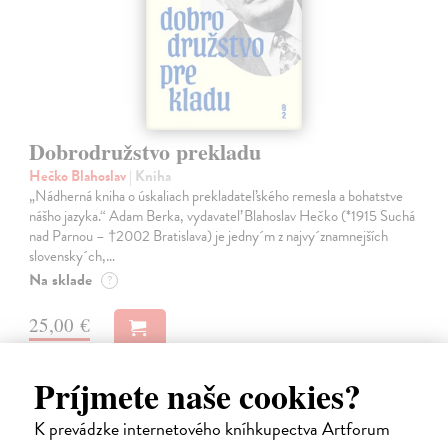
Dobrodružstvo prekladu
Hečko Blahoslav
| Kniha
„Nádherná kniha o úskaliach prekladateľského remesla a bohatstve
nášho jazyka.“ Adam Berka, vydavateľ Blahoslav Hečko (*1915 Suchá
nad Parnou – †2002 Bratislava) je jedny´m z najvy´znamnejších
slovensky´ch,…
Na sklade
?
25,00 €
Príjmete naše cookies?
na sklade
K prevádzke internetového kníhkupectva Artforum