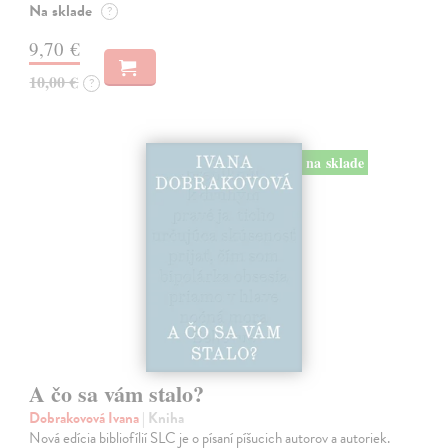
Na sklade
?
9,70 €
10,00 €
?
na sklade
A čo sa vám stalo?
Dobrakovová Ivana
| Kniha
Nová edícia bibliofílií SLC je o písaní píšucich autorov a autoriek.