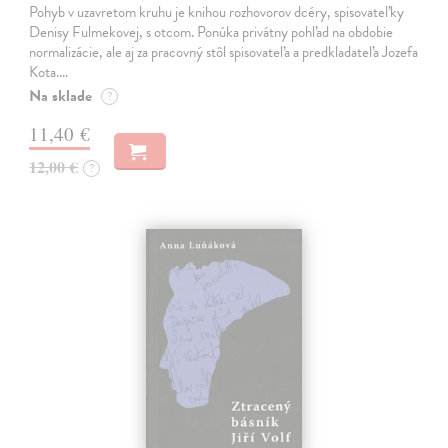
Pohyb v uzavretom kruhu je knihou rozhovorov dcéry, spisovateľky
Denisy Fulmekovej, s otcom. Ponúka privátny pohľad na obdobie
normalizácie, ale aj za pracovný stôl spisovateľa a predkladateľa Jozefa
Kota.…
Na sklade
?
11,40 €
12,00 €
?