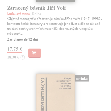
Ztracený básník Jiří Volf
Luňáková Anna
| Kniha
Objevná monografie představuje básníka Jiřího Volfa (1947–1993) v
kontextu české literatury a rekonstruuje jeho život a dílo na základě
unikátní souhry archivních materiálů, dochovaných rukopisů a
svědectví…
Zasielame do 12 dní
17,75 €
18,30 €
?
novinka