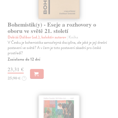
Bohemistik(y) - Eseje a rozhovory o
oboru ve světě 21. století
Dobiáš Dalibor (ed.), kolektív autorov
| Kniha
V Česku je bohemistika samozřejmá disciplína, ale jaké je její dnešní
postavení ve světě? A v čem je toto postavení zásadní pro české
prostředí?
Zasielame do 12 dní
23,31 €
25,90 €
?