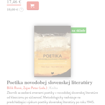
17,46 €
18,00 €
?
na sklade
Poetika novodobej slovenskej literatúry
Bílik René, Zajac Peter (eds.)
| Kniha
Zborník sa zaoberá zmenami poetiky v novodobej slovenskej literatúre
od klasicizmu po súčasnosť. Metodologicky nadväzuje na
predchádzajúci výskum poetiky slovenskej literatúry po roku 1945.