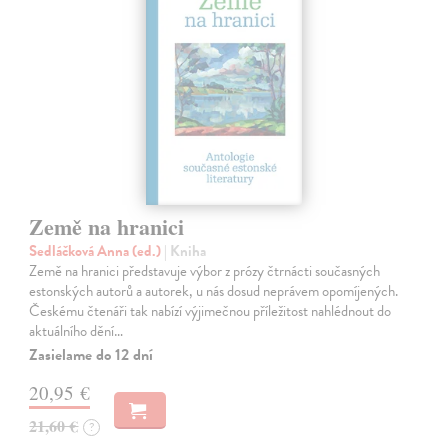
Země na hranici
Sedláčková Anna (ed.)
| Kniha
Země na hranici představuje výbor z prózy čtrnácti současných
estonských autorů a autorek, u nás dosud neprávem opomíjených.
Českému čtenáři tak nabízí výjimečnou příležitost nahlédnout do
aktuálního dění…
Zasielame do 12 dní
20,95 €
21,60 €
?