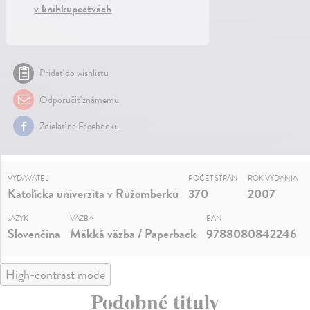
v kníhkupectvách
Pridať do wishlistu
Odporučiť známemu
Zdielať na Facebooku
VYDAVATEĽ
POČET STRÁN
ROK VYDANIA
Katolícka univerzita v Ružomberku
370
2007
JAZYK
VÄZBA
EAN
Slovenčina
Mäkká väzba / Paperback
9788080842246
High-contrast mode
Podobné tituly