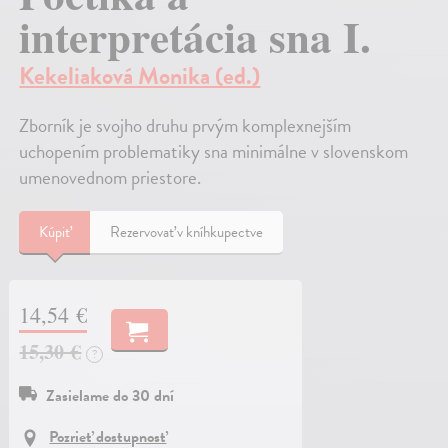
interpretácia sna I.
Kekeliaková Monika (ed.)
Zborník je svojho druhu prvým komplexnejším
uchopením problematiky sna minimálne v slovenskom
umenovednom priestore.
Kúpiť
Rezervovať v kníhkupectve
14,54 €
15,30 €
?
Zasielame do 30 dní
Pozrieť dostupnosť