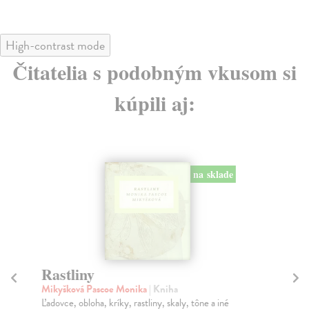
High-contrast mode
Čitatelia s podobným vkusom si
kúpili aj:
na sklade
Toddler Punk (kniha + digitálny
Z
album na stiahnutie)
Mi
V t
Kompaníková Monika
| Kniha