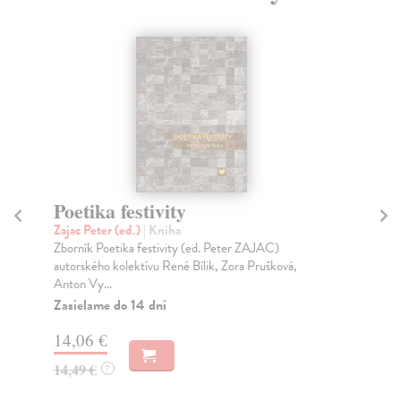
Poetika festivity
Od
Zajac Peter (ed.)
| Kniha
Zaj
Zborník Poetika festivity (ed. Peter ZAJAC)
Lit
autorského kolektívu René Bílik, Zora Prušková,
chv
Anton Vy...
Za
Zasielame do 14 dní
14
14,06 €
15
14,49 €
?