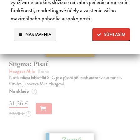
využívame cookies slúžiace na zabezpečenie a meranie
funkčnosti, marketingové účely a zaistenie vášho
maximálneho pohodlia a spokojnosti.
NASTAVENIA
SÚHLASÍM
Stigma: Písať
Haugová Mila
| Kniha
Nová edícia bibliofílií SLC je o písaní píšucich autorov a autoriek.
Otvára ju poetka Mila Haugová.
Na sklade
?
31,26 €
32,90 €
?