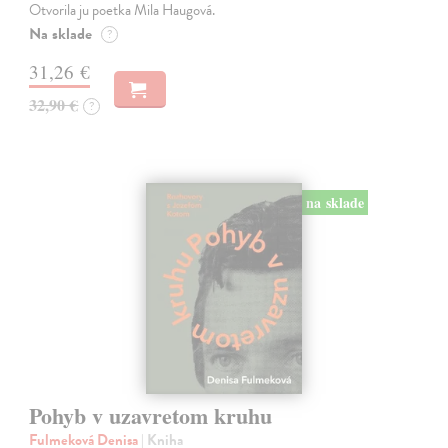
Otvorila ju poetka Mila Haugová.
Na sklade
?
31,26 €
32,90 €
?
na sklade
Pohyb v uzavretom kruhu
Fulmeková Denisa
| Kniha