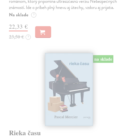
románom, ktorý pripomína ultrasúčasnú verziu Nebezpečných
známostí. Ide o príbeh plný hnevu aj útechy, vzdoru aj prijatia.
Na sklade
?
22,33 €
23,50 €
?
na sklade
Rieka času