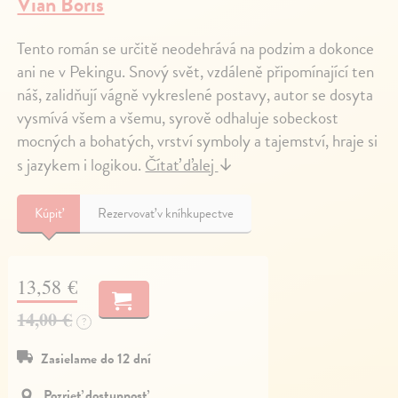
Vian Boris
Tento román se určitě neodehrává na podzim a dokonce
ani ne v Pekingu. Snový svět, vzdáleně připomínající ten
náš, zalidňují vágně vykreslené postavy, autor se dosyta
vysmívá všem a všemu, syrově odhaluje sobeckost
mocných a bohatých, vrství symboly a tajemství, hraje si
s jazykem i logikou.
Čítať ďalej
↓
Kúpiť
Rezervovať v kníhkupectve
13,58 €
14,00 €
?
Zasielame do 12 dní
Pozrieť dostupnosť