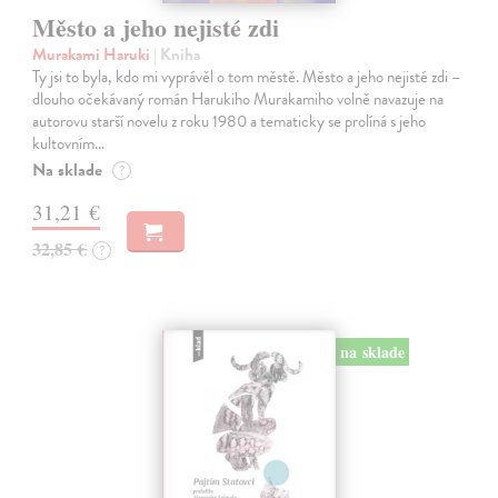
Město a jeho nejisté zdi
Murakami Haruki
| Kniha
Ty jsi to byla, kdo mi vyprávěl o tom městě. Město a jeho nejisté zdi –
dlouho očekávaný román Harukiho Murakamiho volně navazuje na
autorovu starší novelu z roku 1980 a tematicky se prolíná s jeho
kultovním…
Na sklade
?
31,21 €
32,85 €
?
na sklade