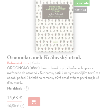
na sklade
novinka
Oroonoko aneb Královský otrok
Behnová Aphra
| Kniha
OROONOKO (1688), bizarní barokní příběh afrického prince
uvrženého do otroctví v Surinamu, patří k nejvýznamnějším textům z
období počátků britského románu, bývá označován za první anglické
dílo, které…
Na sklade
?
15,68 €
16,50 €
?