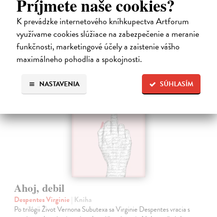
Príjmete naše cookies?
Na sklade
?
K prevádzke internetového kníhkupectva Artforum
13,71 €
využívame cookies slúžiace na zabezpečenie a meranie
14,90 €
?
funkčnosti, marketingové účely a zaistenie vášho
maximálneho pohodlia a spokojnosti.
na sklade
NASTAVENIA
SÚHLASÍM
Ahoj, debil
Despentes Virginie
| Kniha
Po trilógii Život Vernona Subutexa sa Virginie Despentes vracia s