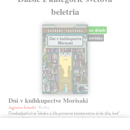
beletria
na sklade
novinka
Dni v kníhkupectve Morisaki
Jagisawa Satoshi
| Kniha
Dvadsaťpäťročná Takako si žila pomerne bezstarostne až do dňa, keď
jej priateľ Hideaki, za ktorého sa chcela vydať, len tak mimochodom
oznámi, že ju podvádza a žení sa s inou. Jej život sa zrazu rúca.