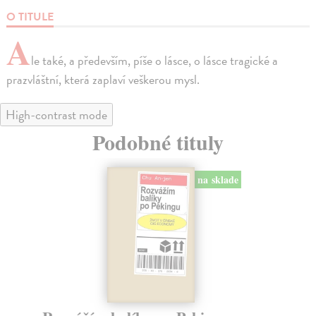
O TITULE
A
le také, a především, píše o lásce, o lásce tragické a
prazvláštní, která zaplaví veškerou mysl.
High-contrast mode
Podobné tituly