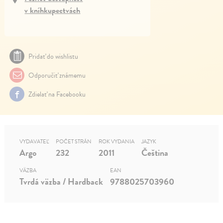
v kníhkupectvách
Pridať do wishlistu
Odporučiť známemu
Zdielať na Facebooku
VYDAVATEĽ
POČET STRÁN
ROK VYDANIA
JAZYK
Argo
232
2011
Čeština
VÄZBA
EAN
Tvrdá väzba / Hardback
9788025703960