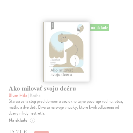
na sklade
Ako milovať svoju dcéru
Blum Hila
| Kniha
Staršia žena stojí pred domom a cez okno tajne pozoruje rodinu: otca,
matku a dve deti. Díva sa na svoje vnučky, ktoré kvôli odlúčeniu od
dcéry nikdy nestretla.
Na sklade
?
15,21 €