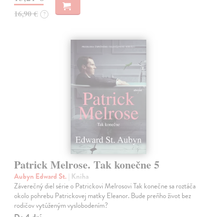
16,90 €
?
Patrick Melrose. Tak konečne 5
Aubyn Edward St.
| Kniha
Záverečný diel série o Patrickovi Melrosovi Tak konečne sa roztáča
okolo pohrebu Patrickovej matky Eleanor. Bude preňho život bez
rodičov vytúženým vyslobodením?
Do 4 dní