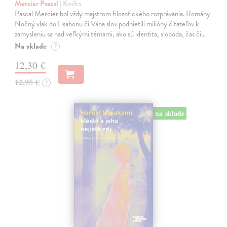
Mercier Pascal
| Kniha
Pascal Mercier bol vždy majstrom filozofického rozprávania. Romány
Nočný vlak do Lisabonu či Váha slov podnietili milióny čitateľov k
zamysleniu sa nad veľkými témami, ako sú identita, sloboda, čas či…
Na sklade
?
12,30 €
12,95 €
?
na sklade