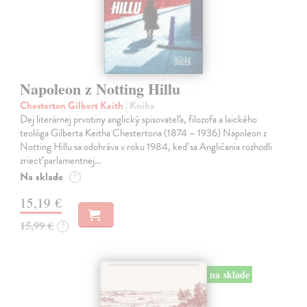
Napoleon z Notting Hillu
Chesterton Gilbert Keith
| Kniha
Dej literárnej prvotiny anglický spisovateľa, filozofa a laického
teológa Gilberta Keitha Chestertona (1874 – 1936) Napoleon z
Notting Hillu sa odohráva v roku 1984, keď sa Angličania rozhodli
zriecť parlamentnej…
Na sklade
?
15,19 €
15,99 €
?
na sklade