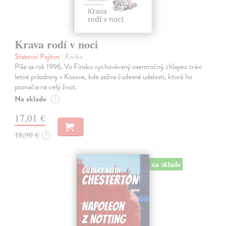
Krava rodí v noci
Statovci Pajtim
| Kniha
Píše sa rok 1996. Vo Fínsku vychovávaný osemročný chlapec trávi
letné prázdniny v Kosove, kde zažíva čudesné udalosti, ktoré ho
poznačia na celý život.
Na sklade
?
17,01 €
18,90 €
?
na sklade