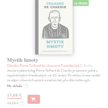
na sklade
Mystik hmoty
Chardin Pierre Teilhard de, Jirousová Františka (ed.)
| Kniha
Jezuita a paleontolog Pierre Teilhard de Chardin je autorem jedné z
nejodvážnějších křesťanských vizí 20. století. Po většinu života narážel
na odpor církevních autorit a značná část jeho díla mohla vyjít…
Na sklade
?
13,68 €
14,10 €
?