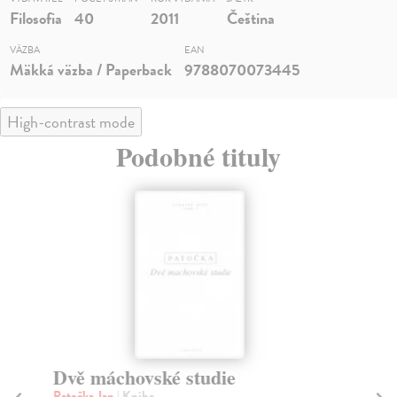
Filosofia
40
2011
Čeština
VÄZBA
EAN
Mäkká väzba / Paperback
9788070073445
High-contrast mode
Podobné tituly
Dvě máchovské studie
Já
et
Patočka Jan
| Kniha