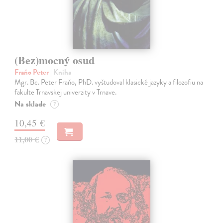
(Bez)mocný osud
Fraňo Peter
| Kniha
Mgr. Bc. Peter Fraňo, PhD. vyštudoval klasické jazyky a filozofiu na
fakulte Trnavskej univerzity v Trnave.
Na sklade
?
10,45 €
11,00 €
?