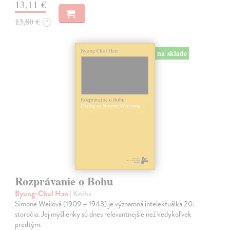
13,11 €
13,80 €
?
na sklade
Rozprávanie o Bohu
Byung-Chul Han
| Kniha
Simone Weilová (1909 – 1943) je významná intelektuálka 20.
storočia. Jej myšlienky sú dnes relevantnejšie než kedykoľvek
predtým.