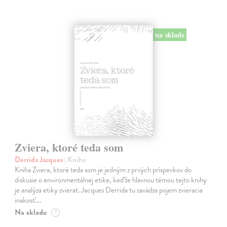
na sklade
Zviera, ktoré teda som
Derrida Jacques
| Kniha
Kniha Zviera, ktoré teda som je jedným z prvých príspevkov do
diskusie o environmentálnej etike, keďže hlavnou témou tejto knihy
je analýza etiky zvierat. Jacques Derrida tu zavádza pojem zvieracia
inakosť.…
Na sklade
?