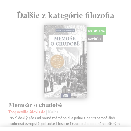
Ďalšie z kategórie filozofia
na sklade
novinka
Memoár o chudobě
Tocqueville Alexis de
| Kniha
První český překlad méně známého díla jedné z nejvýznamnějších
osobností evropské politické filosofie 19. století je doplněn obšírnými
komentáři Ivo Budila, Jana Kellera a Gertrudy Himmelfalberové.