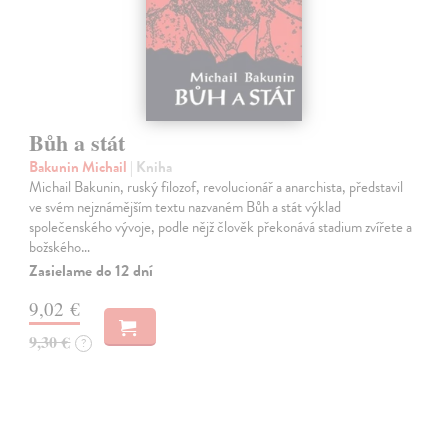
Bůh a stát
Bakunin Michail
| Kniha
Michail Bakunin, ruský filozof, revolucionář a anarchista, představil
ve svém nejznámějším textu nazvaném Bůh a stát výklad
společenského vývoje, podle nějž člověk překonává stadium zvířete a
božského…
Zasielame do 12 dní
9,02 €
9,30 €
?