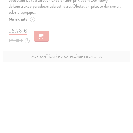
obětování Izáka a zároveň excelentním příkladem Derridovy
dekonstrukce paradoxní události daru. Obětování jakožto dar smrti v
sobě propojuje…
Na sklade
?
16,78 €
17,30 €
?
ZOBRAZIŤ ĎALŠIE Z KATEGÓRIE FILOZOFIA