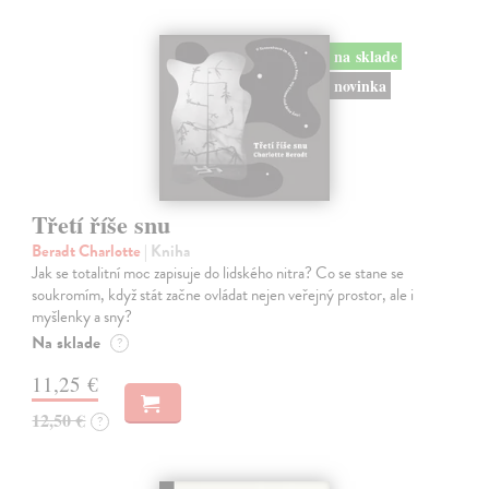
na sklade
novinka
Třetí říše snu
Beradt Charlotte
| Kniha
Jak se totalitní moc zapisuje do lidského nitra? Co se stane se
soukromím, když stát začne ovládat nejen veřejný prostor, ale i
myšlenky a sny?
Na sklade
?
11,25 €
12,50 €
?