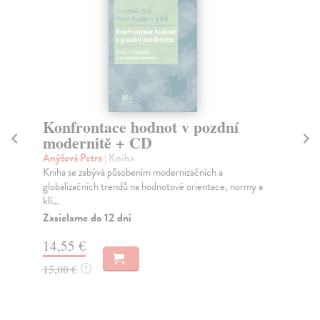
Konfrontace hodnot v pozdní
Di
modernitě + CD
s
Anýžová Petra
| Kniha
Šm
Kniha se zabývá působením modernizačních a
Tat
globalizačních trendů na hodnotové orientace, normy a
med
klí...
Za
Zasielame do 12 dní
27
14,55 €
28
15,00 €
?