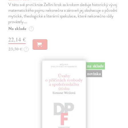
V této své první knize Zellini krok za krokem sleduje historický vývoj
matematického pojmu nekonečna a zároveň jej obohacuje o původní
mytické, theologické a literární spekulace, které nekonečno vždy
provázely.…
Na sklade
?
22,14 €
23,30 €
?
na sklade
novinka