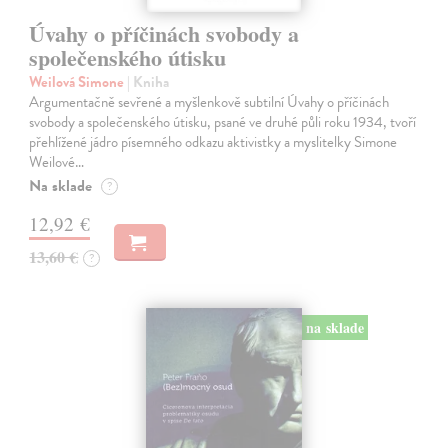
Úvahy o příčinách svobody a
společenského útisku
Weilová Simone
| Kniha
Argumentačně sevřené a myšlenkově subtilní Úvahy o příčinách
svobody a společenského útisku, psané ve druhé půli roku 1934, tvoří
přehlížené jádro písemného odkazu aktivistky a myslitelky Simone
Weilové…
Na sklade
?
12,92 €
13,60 €
?
na sklade