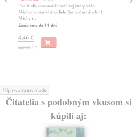
Dve štúdie venované filozofickej interpretácii
Bec
Máchovho básnického diela. Symbol země u K.H.
Kni
Máchy a...
por
Zasielame do 14 dní
Za
4,46 €
4,
4,60 €
?
4,
High-contrast mode
Čitatelia s podobným vkusom si
kúpili aj: