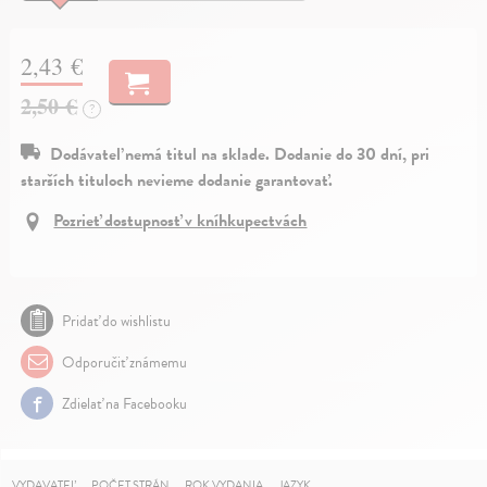
2,43 €
2,50 €
?
Dodávateľ nemá titul na sklade. Dodanie do 30 dní, pri
starších tituloch nevieme dodanie garantovať.
Pozrieť dostupnosť v kníhkupectvách
Pridať do wishlistu
Odporučiť známemu
Zdielať na Facebooku
VYDAVATEĽ
POČET STRÁN
ROK VYDANIA
JAZYK