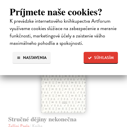
Od…
Príjmete naše cookies?
Na sklade
?
K prevádzke internetového kníhkupectva Artforum
5,94 €
využívame cookies slúžiace na zabezpečenie a meranie
6,60 €
?
funkčnosti, marketingové účely a zaistenie vášho
maximálneho pohodlia a spokojnosti.
na sklade
novinka
NASTAVENIA
SÚHLASÍM
Stručné dějiny nekonečna
Zellini Paolo
| Kniha