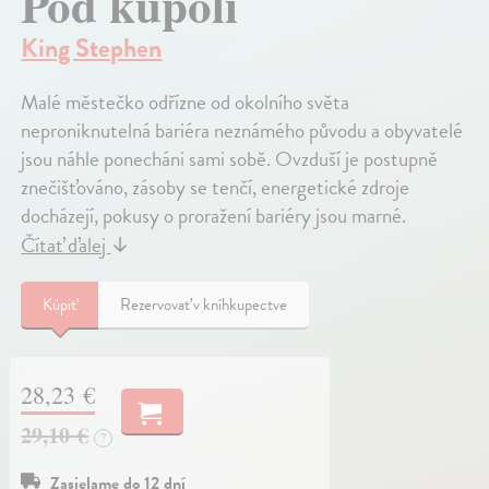
Pod kupolí
King Stephen
Malé městečko odřízne od okolního světa
neproniknutelná bariéra neznámého původu a obyvatelé
jsou náhle ponecháni sami sobě. Ovzduší je postupně
znečišťováno, zásoby se tenčí, energetické zdroje
docházejí, pokusy o proražení bariéry jsou marné.
Čítať ďalej
↓
Kúpiť
Rezervovať v kníhkupectve
28,23 €
29,10 €
?
Zasielame do 12 dní