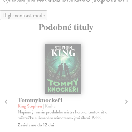
Výsledkem je mistrná studie lidské bezmoci, arogance a násilí.
High-contrast mode
Podobné tituly
Tommyknockeři
S
King Stephen
| Kniha
Ki
Napínavý román proslulého mistra hororu, tentokrát o
Dob
městečku sužovaném mimozemskými silami. Bobbi, ...
nan
obr
Zasielame do 12 dní
Za