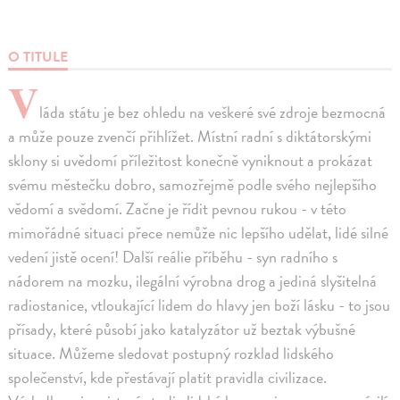
O TITULE
V
láda státu je bez ohledu na veškeré své zdroje bezmocná
a může pouze zvenčí přihlížet. Místní radní s diktátorskými
sklony si uvědomí příležitost konečně vyniknout a prokázat
svému městečku dobro, samozřejmě podle svého nejlepšího
vědomí a svědomí. Začne je řídit pevnou rukou - v této
mimořádné situaci přece nemůže nic lepšího udělat, lidé silné
vedení jistě ocení! Další reálie příběhu - syn radního s
nádorem na mozku, ilegální výrobna drog a jediná slyšitelná
radiostanice, vtloukající lidem do hlavy jen boží lásku - to jsou
přísady, které působí jako katalyzátor už beztak výbušné
situace. Můžeme sledovat postupný rozklad lidského
společenství, kde přestávají platit pravidla civilizace.