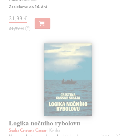
Zasielame do 14 dní
21,33 €
21,99 €
?
Logika nočního rybolovu
Scalia Cristina Cassar
| Kniha