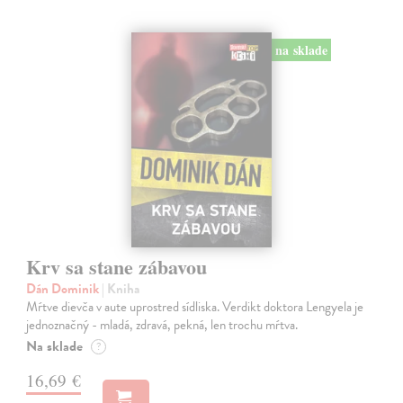
na sklade
Krv sa stane zábavou
Dán Dominik
| Kniha
Mŕtve dievča v aute uprostred sídliska. Verdikt doktora Lengyela je
jednoznačný - mladá, zdravá, pekná, len trochu mŕtva.
Na sklade
?
16,69 €