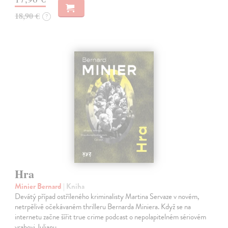
18,90 €
?
Hra
Minier Bernard
| Kniha
Devátý případ ostříleného kriminalisty Martina Servaze v novém,
netrpělivě očekávaném thrilleru Bernarda Miniera. Když se na
internetu začne šířit true crime podcast o nepolapitelném sériovém
vrahovi Julianu…