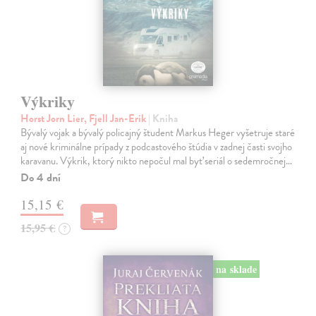
Výkriky
Horst Jorn Lier, Fjell Jan-Erik
| Kniha
Bývalý vojak a bývalý policajný študent Markus Heger vyšetruje staré
aj nové kriminálne prípady z podcastového štúdia v zadnej časti svojho
karavanu. Výkrik, ktorý nikto nepočul mal byť seriál o sedemročnej…
Do 4 dní
15,15 €
15,95 €
?
na sklade