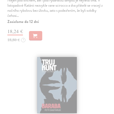
Nejen pod svícnem, ale i pod rybářskou lampou je největší tma. V
listopadové Katánii nezvykle vane scirocco a dva přátelé se vracejí z
nočního rybolovu bez úlovku, zato s podezřením, že byli svědky
čehosi…
Zasielame do 12 dní
18,24 €
18,80 €
?