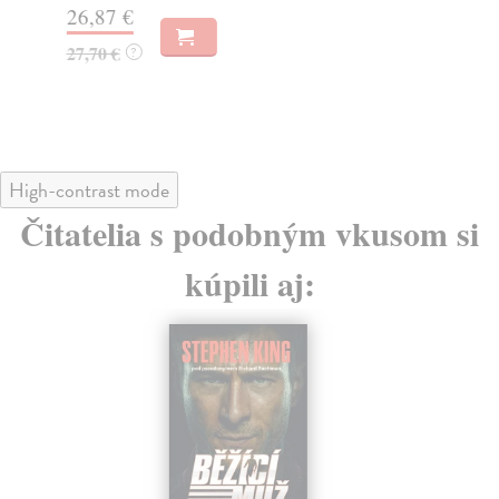
26,87 €
28
27,70 €
?
29
High-contrast mode
Čitatelia s podobným vkusom si
kúpili aj: