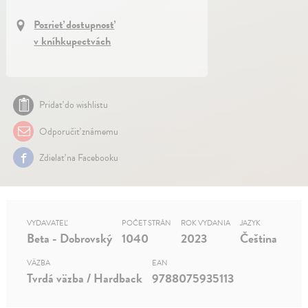
Pozrieť dostupnosť
v kníhkupectvách
Pridať do wishlistu
Odporučiť známemu
Zdielať na Facebooku
VYDAVATEĽ
POČET STRÁN
ROK VYDANIA
JAZYK
Beta - Dobrovský
1040
2023
Čeština
VÄZBA
EAN
Tvrdá väzba / Hardback
9788075935113