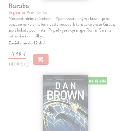
Baraba
Sagitarius Petr
| Kniha
Nestandardním způsobem – šípem vystřeleným z kuše – je na
vyjížďce na kole, na lesní cestě vedoucí k turistické chatě Girová,
zabit bohatý podnikatel. Případ vyšetřuje major Roman Saran z
ostravské kriminálky…
Zasielame do 12 dní
13,58 €
14,00 €
?
na sklade