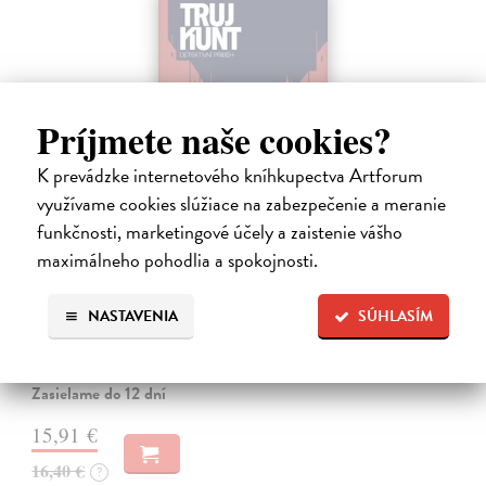
Príjmete naše cookies?
K prevádzke internetového kníhkupectva Artforum
využívame cookies slúžiace na zabezpečenie a meranie
funkčnosti, marketingové účely a zaistenie vášho
Tramwaj na Sachsenberg
maximálneho pohodlia a spokojnosti.
Sagitarius Petr
| Kniha
Tramwaj Cafe je kavárna v polském Těšíně a zároveň místo, kde se
NASTAVENIA
SÚHLASÍM
sbíhají všechny nitky související s dalším brutálním zločinem, který
musí vyřešit Roman Saran, major ostravské kriminálky, a jeho tým.
Jak…
Zasielame do 12 dní
15,91 €
16,40 €
?