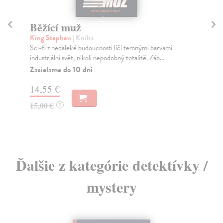
Běžící muž
P
King Stephen
| Kniha
Šk
Sci-fi z nedaleké budoucnosti líčí temnými barvami
Bás
industriální svět, nikoli nepodobný totalitě. Záb...
kře
Zasielame do 10 dní
Za
14,55 €
7,
15,00 €
7,
?
Ďalšie z kategórie detektívky /
mystery