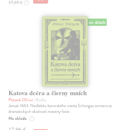
17,95 €
?
na sklade
Katova dcéra a čierny mních
Pötzsch Oliver
| Kniha
Január 1663. Neďaleko bavorského mesta Schongau zomiera za
dramatických okolností miestny farár.
Na sklade
?
17,96 €