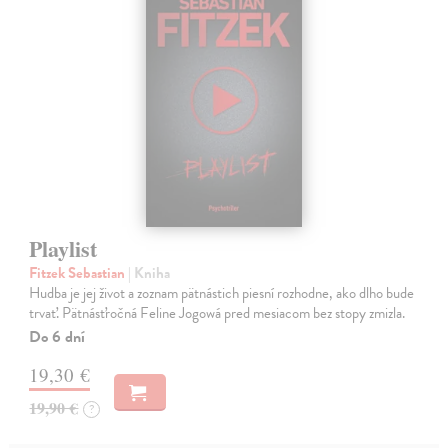
Playlist
Fitzek Sebastian
| Kniha
Hudba je jej život a zoznam pätnástich piesní rozhodne, ako dlho bude
trvať. Pätnásťročná Feline Jogowá pred mesiacom bez stopy zmizla.
Do 6 dní
19,30 €
19,90 €
?