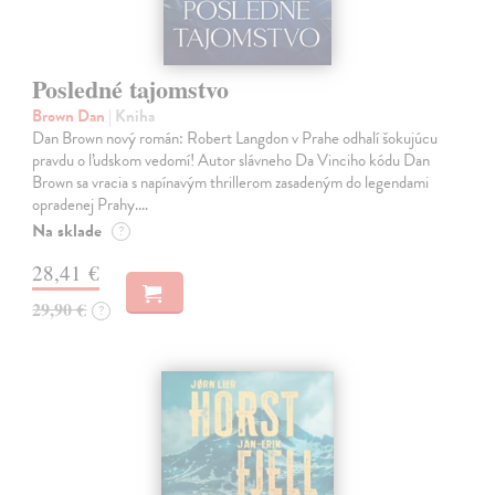
Posledné tajomstvo
Brown Dan
| Kniha
Dan Brown nový román: Robert Langdon v Prahe odhalí šokujúcu
pravdu o ľudskom vedomí! Autor slávneho Da Vinciho kódu Dan
Brown sa vracia s napínavým thrillerom zasadeným do legendami
opradenej Prahy.…
Na sklade
?
28,41 €
29,90 €
?