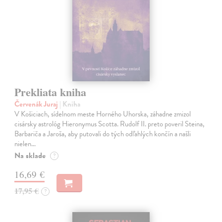
Prekliata kniha
Červenák Juraj
| Kniha
V Košiciach, sídelnom meste Horného Uhorska, záhadne zmizol
cisársky astrológ Hieronymus Scotta. Rudolf II. preto poveril Steina,
Barbariča a Jaroša, aby putovali do tých odľahlých končín a našli
nielen…
Na sklade
?
16,69 €
17,95 €
?