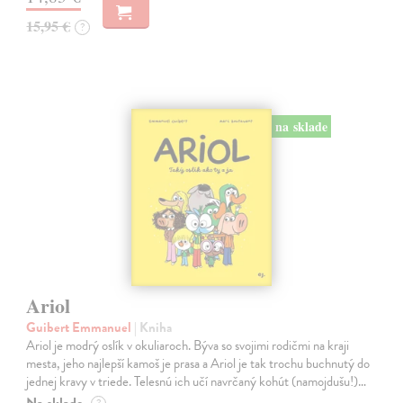
15,95 €
?
na sklade
Ariol
Guibert Emmanuel
| Kniha
Ariol je modrý oslík v okuliaroch. Býva so svojimi rodičmi na kraji
mesta, jeho najlepší kamoš je prasa a Ariol je tak trochu buchnutý do
jednej kravy v triede. Telesnú ich učí navrčaný kohút (namojdušu!)…