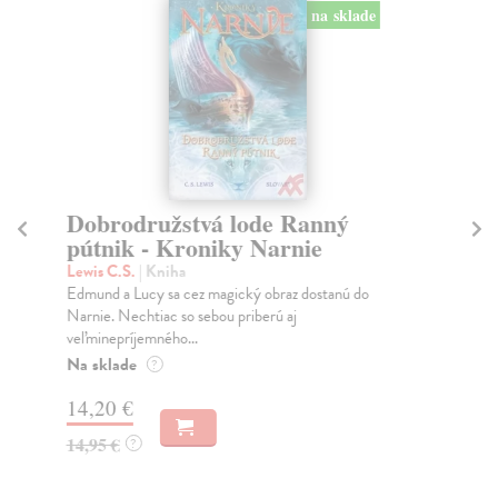
na sklade
Dobrodružstvá lode Ranný
Ar
pútnik - Kroniky Narnie
Sl
Lewis C.S.
| Kniha
Hr
Edmund a Lucy sa cez magický obraz dostanú do
Kni
Narnie. Nechtiac so sebou priberú aj
sme
veľminepríjemného...
Na
Na sklade
?
23
14,20 €
24
14,95 €
?