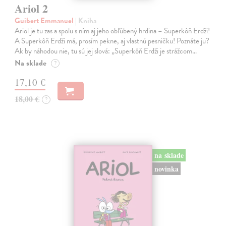
Ariol 2
Guibert Emmanuel
| Kniha
Ariol je tu zas a spolu s ním aj jeho obľúbený hrdina – Superkôň Erdži!
A Superkôň Erdži má, prosím pekne, aj vlastnú pesničku! Poznáte ju?
Ak by náhodou nie, tu sú jej slová: „Superkôň Erdži je strážcom…
Na sklade
?
17,10 €
18,00 €
?
na sklade
novinka