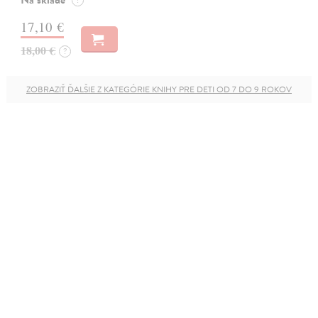
Na sklade
?
17,10 €
18,00 €
?
ZOBRAZIŤ ĎALŠIE Z KATEGÓRIE KNIHY PRE DETI OD 7 DO 9 ROKOV