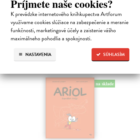
Príjmete naše cookies?
so psou hlavou náš hrdina čelí zlej Víle Cile, oblude Kôrovi
McStromaldovi, 22 superzúrivým psychokinetickým žubrienkam a
K prevádzke internetového kníhkupectva Artforum
tiež Pickovmu…
využívame cookies slúžiace na zabezpečenie a meranie
Na sklade
?
funkčnosti, marketingové účely a zaistenie vášho
13,90 €
maximálneho pohodlia a spokojnosti.
14,95 €
?
NASTAVENIA
SÚHLASÍM
na sklade