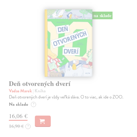
na sklade
Deň otvorených dverí
Vadas Marek
| Kniha
Deň otvorených dverí je vždy veľká sláva. O to viac, ak ide o ZOO.
Na sklade
?
16,06 €
16,90 €
?