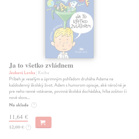
Ja to všetko zvládnem
Jecková Lenka
| Kniha
Príbeh je veselým a úprimným pohľadom druháha Adama na
každodenný školský život. Adam s humorom opisuje, aké náročné je
pre neho ranné vstávanie, povinná školská dochádzka, hŕba zošitov či
nové slovo…
Na sklade
?
11,64 €
12,00 €
?