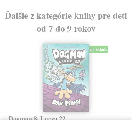
Ďalšie z kategórie knihy pre deti
od 7 do 9 rokov
na sklade
Dogman 8. Larva 22
Pilkey Dav
| Kniha
Dogman je späť! V ôsmej knihe dobrodružstiev svetoznámeho poliša