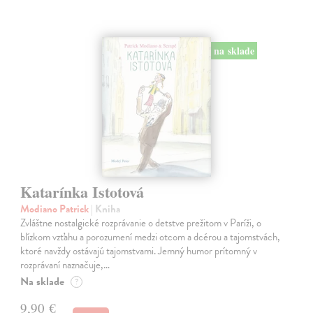
na sklade
Katarínka Istotová
Modiano Patrick
| Kniha
Zvláštne nostalgické rozprávanie o detstve prežitom v Paríži, o
blízkom vzťahu a porozumení medzi otcom a dcérou a tajomstvách,
ktoré navždy ostávajú tajomstvami. Jemný humor prítomný v
rozprávaní naznačuje,…
Na sklade
?
9,90 €