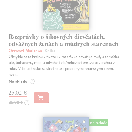
Rozprávky o šikovných dievčatách,
odvážnych ženách a múdrych starenách
Oravcová Marianna
| Kniha
Obvykle sa za hrdinu v živote i v rozprávke považuje muž, a to vďaka
sile, bohatstvu, moci a odvahe čeliť nebezpečenstvu so zbraňou v
ruke. V tejto knižke sa stretnete s podobnými hrdinskými činmi,
hoci…
Na sklade
?
25,02 €
26,90 €
?
na sklade