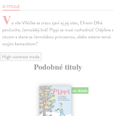
O TITULE
V
o vile Vilôčke sa zrazu zjaví aj jej otec, Efraim Dlhá
pančucha, černošský kráľ. Pippi sa musí rozhodnúť. Odpláva s
otcom a stane sa černošskou princeznou, alebo ostane verná
svojim kamarátom?
High-contrast mode
Podobné tituly
na sklade