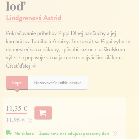
loď
Lindgrenová Astrid
Pokračovanie príbehov Pippi Dlhej pančuchy a jej
kamarátov Tomiho a Anniky. Tentokrát sa Pippi vyberie
do mestečka na nákupy, spôsobí rozruch na školskom
výlete a popasuje sa na jarmoku s najväčším silákom.
Čítať ďalej
↓
Kúpiť
Rezervovať v kníhkupectve
11,35 €
11,95 €
?
Na sklade – Zasielame nasledujúci pracovný deň
?