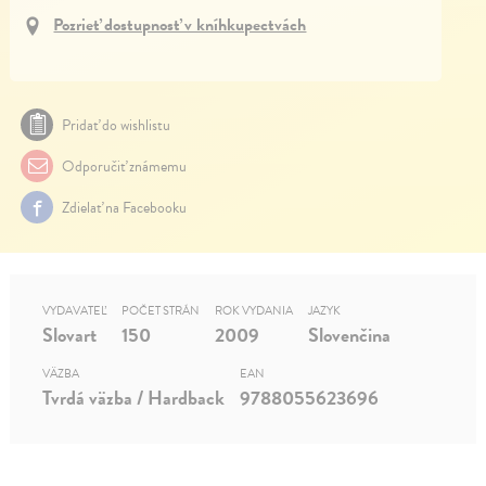
Pozrieť dostupnosť v kníhkupectvách
Pridať do wishlistu
Odporučiť známemu
Zdielať na Facebooku
VYDAVATEĽ
POČET STRÁN
ROK VYDANIA
JAZYK
Slovart
150
2009
Slovenčina
VÄZBA
EAN
Tvrdá väzba / Hardback
9788055623696