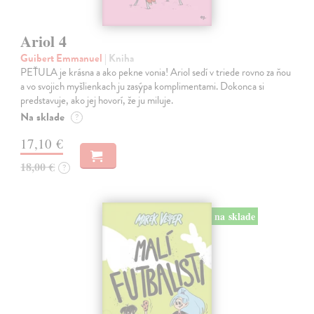
Ariol 4
Guibert Emmanuel
| Kniha
PEŤULA je krásna a ako pekne vonia! Ariol sedí v triede rovno za ňou
a vo svojich myšlienkach ju zasýpa komplimentami. Dokonca si
predstavuje, ako jej hovorí, že ju miluje.
Na sklade
?
17,10 €
18,00 €
?
na sklade