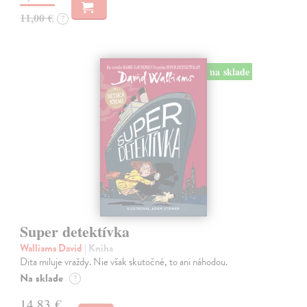
11,00 €
?
na sklade
Super detektívka
Walliams David
| Kniha
Dita miluje vraždy. Nie však skutočné, to ani náhodou.
Na sklade
?
14,83 €