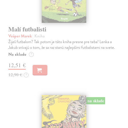
Malí futbalisti
Vešper Marek
| Kniha
Žiješ futbalom? Tak potom je táto kniha presne pre teba! Lenka a
Jakub snívajú o tom, že sa raz stanú najlepšími futbalistami na svete.
Na sklade
?
12,51 €
12,90 €
?
na sklade