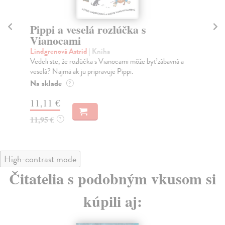
Pippi a veselá rozlúčka s
P
Vianocami
Li
Tom
Lindgrenová Astrid
| Kniha
ujs
Vedeli ste, že rozlúčka s Vianocami môže byť zábavná a
veselá? Najmä ak ju pripravuje Pippi.
Na
Na sklade
?
12
11,11 €
12
11,95 €
?
High-contrast mode
Čitatelia s podobným vkusom si
kúpili aj: