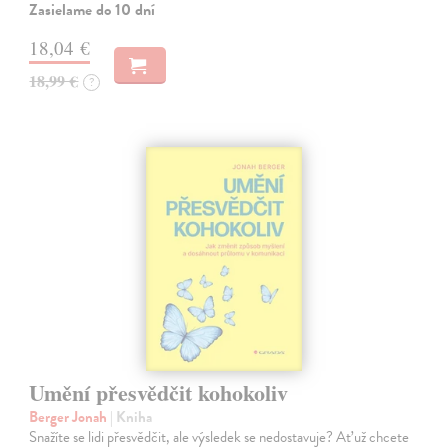
Zasielame do 10 dní
18,04 €
18,99 €
?
Umění přesvědčit kohokoliv
Berger Jonah
| Kniha
Snažíte se lidi přesvědčit, ale výsledek se nedostavuje? Ať už chcete