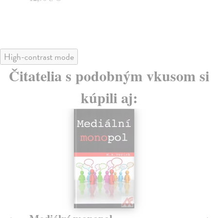
10
11
High-contrast mode
Čitatelia s podobným vkusom si
kúpili aj: