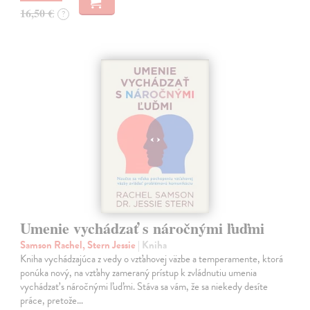
16,50 €
?
Umenie vychádzať s náročnými ľuďmi
Samson Rachel, Stern Jessie
| Kniha
Kniha vychádzajúca z vedy o vzťahovej väzbe a temperamente, ktorá
ponúka nový, na vzťahy zameraný prístup k zvládnutiu umenia
vychádzať s náročnými ľuďmi. Stáva sa vám, že sa niekedy desíte
práce, pretože…