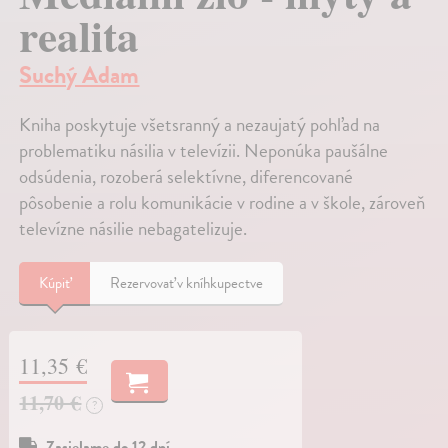
realita
Suchý Adam
Kniha poskytuje všetsranný a nezaujatý pohľad na
problematiku násilia v televízii. Neponúka paušálne
odsúdenia, rozoberá selektívne, diferencované
pôsobenie a rolu komunikácie v rodine a v škole, zároveň
televízne násilie nebagatelizuje.
Kúpiť
Rezervovať v kníhkupectve
11,35 €
11,70 €
?
Zasielame do 12 dní