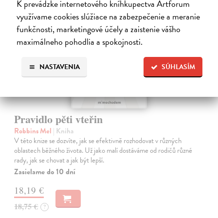
K prevádzke internetového kníhkupectva Artforum
využívame cookies slúžiace na zabezpečenie a meranie
funkčnosti, marketingové účely a zaistenie vášho
maximálneho pohodlia a spokojnosti.
NASTAVENIA
SÚHLASÍM
Pravidlo pěti vteřin
Robbins Mel
| Kniha
V této knize se dozvíte, jak se efektivně rozhodovat v různých
oblastech běžného života. Už jako malí dostáváme od rodičů různé
rady, jak se chovat a jak být lepší.
Zasielame do 10 dní
18,19 €
18,75 €
?