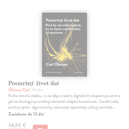
Posmrtný život dat
Öhman Carl
| Kniha
Kniha otevírá otázku, co se děje s našimi digitálními stopami po smrti a
jak technologie proměňují samotné chápání konečnosti. Sociální sítě,
archivy zpráv i algoritmicky oživované vzpomínky udržují zemřelé…
Zasielame do 12 dní
16,01 €