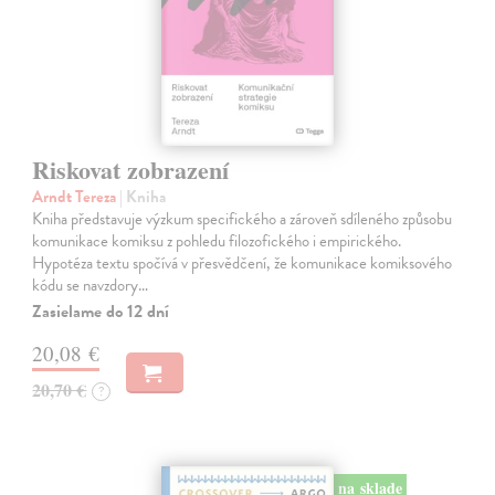
Riskovat zobrazení
Arndt Tereza
| Kniha
Kniha představuje výzkum specifického a zároveň sdíleného způsobu
komunikace komiksu z pohledu filozofického i empirického.
Hypotéza textu spočívá v přesvědčení, že komunikace komiksového
kódu se navzdory…
Zasielame do 12 dní
20,08 €
20,70 €
?
na sklade