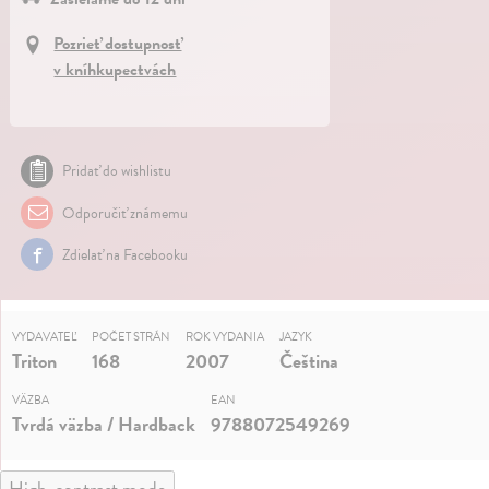
Pozrieť dostupnosť
v kníhkupectvách
Pridať do wishlistu
Odporučiť známemu
Zdielať na Facebooku
VYDAVATEĽ
POČET STRÁN
ROK VYDANIA
JAZYK
Triton
168
2007
Čeština
VÄZBA
EAN
Tvrdá väzba / Hardback
9788072549269
High-contrast mode