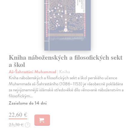
Kniha náboženských a filosofických sekt
a škol
Aš-Šahrastání Muhammad
| Kniha
Kniha náboženských a filosofických sekt a škol perského učence
Muhammada aš-Šahrastáního (1086–1153) je všeobecně pokládána
za nejvýznamnější islámské středověké dílo věnované náboženstvím a
filosofickým…
Zasielame do 14 dní
22,60 €
23,30 €
?