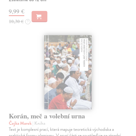
9,99 €
10,30 €
?
Korán, meč a volební urna
Čejka Marek
| Kniha
Text je komplexní prací, která mapuje teoretická východiska a
praktické formy islamismu. V první části se soustřeďuje na západní