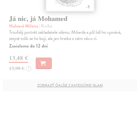
Já nic, já Mohamed
Holcová Milena
| Kniha
Troufalý portrét zakladatele islámu. Miliarda a půl lidí ho vyznává,
stejně tolik se ho bojí, ale jen hrstka o něm něco ví.
Zasielame do 12 dní
13,48 €
13,90 €
?
ZOBRAZIŤ ĎALŠIE Z KATEGÓRIE ISLAM