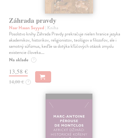
Záhrada pravdy
Nasr Hasan Seyyed
| Kniha
Posolstvo knihy Záhrada Pravdy prekračuje nielen hranice jazyka
akademikov, historikov, religionistov, teológov a filozofov, ale i
samotný súfizmus, keďže sa dotýka kľúčových otázok zmyslu
existencie človeka.…
Na sklade
?
13,58 €
14,00 €
?