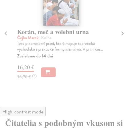
Korán, meč a volební urna
I
Čejka Marek
| Kniha
No
Text je komplexní prací, která mapuje teoretická
Tat
východiska a praktické formy islamismu. V první čás...
ide
Zasielame do 14 dní
Za
16,20 €
15
16,70 €
16
?
High-contrast mode
Čitatelia s podobným vkusom si