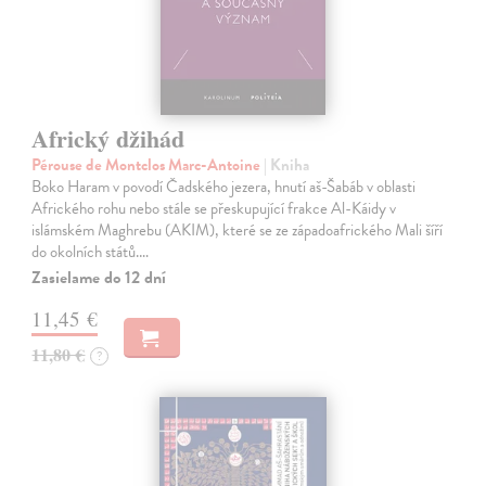
Africký džihád
Pérouse de Montclos Marc-Antoine
| Kniha
Boko Haram v povodí Čadského jezera, hnutí aš-Šabáb v oblasti
Afrického rohu nebo stále se přeskupující frakce Al-Káidy v
islámském Maghrebu (AKIM), které se ze západoafrického Mali šíří
do okolních států.…
Zasielame do 12 dní
11,45 €
11,80 €
?