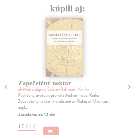
kúpili aj:
Zapečetěný nektar
I
al-Mubarakpuri Safi ar-Rahman
| Kniha
No
Podrobný životopis proroka Muhammada. Kniha
Tat
Zapečetěný nektar (v arabštině ar-Rahíq al-Machtúm,
ide
angl...
Za
Zasielame do 12 dní
15
17,01 €
16