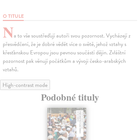
O TITULE
N
a to vše soustřeďují autoři svou pozornost. Vycházejí z
přesvědčení, že je dobré vědět více o světě, jehož vztahy s
křesťanskou Evropou jsou pevnou součástí dějin. Zvláštní
pozornost pak věnují počátkům a vývoji česko-arabských
vztahů.
High-contrast mode
Podobné tituly