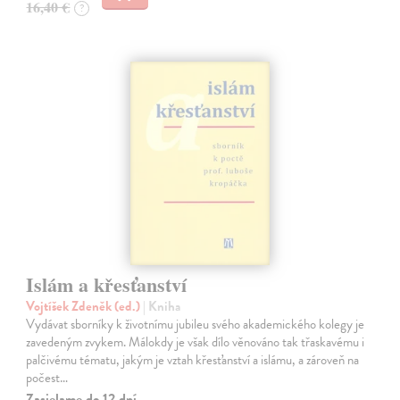
16,40 €
?
Islám a křesťanství
Vojtíšek Zdeněk (ed.)
| Kniha
Vydávat sborníky k životnímu jubileu svého akademického kolegy je
zavedeným zvykem. Málokdy je však dílo věnováno tak třaskavému i
palčivému tématu, jakým je vztah křesťanství a islámu, a zároveň na
počest…
Zasielame do 12 dní