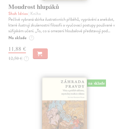
Moudrost hlupáků
Shah Idries
| Kniha
Pečlivě vybraná sbírka ilustrativních příběhů, vyprávění a anekdot,
které ilustrují zkušenostní filosofii a vyučovací postupy používané v
súfijském učení. „To, co si omezení hloubalové představují pod…
Na sklade
?
11,88 €
12,50 €
?
na sklade