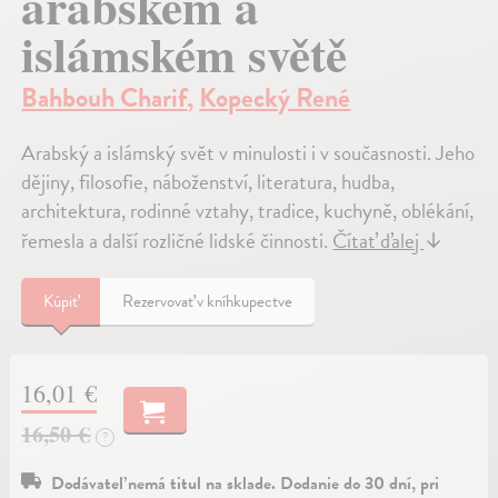
arabském a
islámském světě
Bahbouh Charif
,
Kopecký René
Arabský a islámský svět v minulosti i v současnosti. Jeho
dějiny, filosofie, náboženství, literatura, hudba,
architektura, rodinné vztahy, tradice, kuchyně, oblékání,
řemesla a další rozličné lidské činnosti.
Čítať ďalej
↓
Kúpiť
Rezervovať v kníhkupectve
16,01 €
16,50 €
?
Dodávateľ nemá titul na sklade. Dodanie do 30 dní, pri