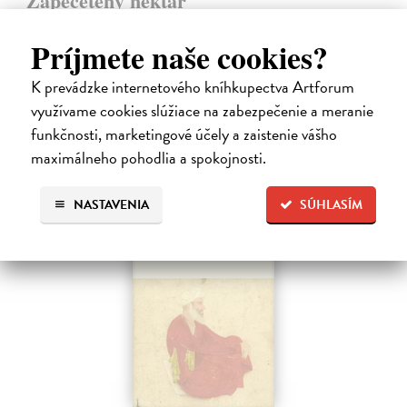
Zapečetěný nektar
al-Mubarakpuri Safi ar-Rahman
| Kniha
Podrobný životopis proroka Muhammada. Kniha Zapečetěný nektar
Príjmete naše cookies?
(v arabštině ar-Rahíq al-Machtúm, angl.
Zasielame do 12 dní
K prevádzke internetového kníhkupectva Artforum
využívame cookies slúžiace na zabezpečenie a meranie
17,01 €
funkčnosti, marketingové účely a zaistenie vášho
17,90 €
?
maximálneho pohodlia a spokojnosti.
NASTAVENIA
SÚHLASÍM
na sklade