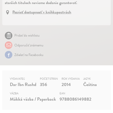
starších tituloch nevieme dodanie garantovať.
Pozrieť dostupnosť v kníhkupectvách
Pridať do wishlistu
Odporučiť známemu
Zdielať na Facebooku
VYDAVATEĽ
POČET STRÁN
ROK VYDANIA
JAZYK
Dar Ibn Rushd
356
2014
Čeština
VÄZBA
EAN
Mäkká väzba / Paperback
9788086149882