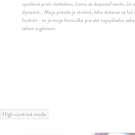
vyvolané proti všetkému, čomu sa doposiaľ verilo, čo 
dynamit... Moja pravda ja strašná, lebo doteraz sa lo
hodnôt - to je moja formulka pre akt najvyššieho seb
telom a géniom.
High-contrast mode