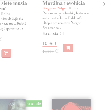
 siete musia
Morálna revolúcia
10
ené
zm
Bregman Rutger
| Kniha
Renomovaný holandský historik a
| Kniha
Cou
autor bestsellerov Ľudskosť a
 nám ubližujú ako
Vše
Utópia pre realistov Rutger
a kazia medziľudské
mál
Bregman sa...
dajú spoločnosť a
chod
ktor
Na sklade
?
Na 
?
10,36 €
17
10,90 €
?
17,
na sklade