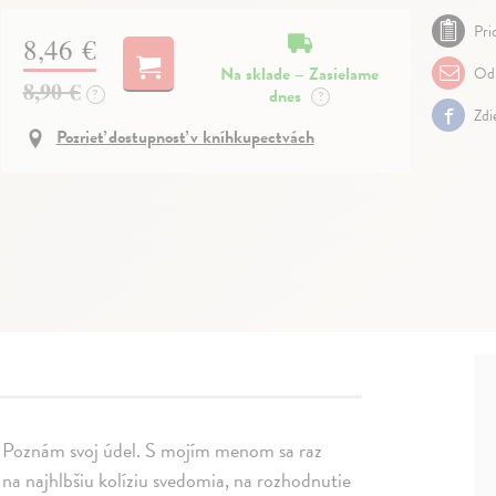
Pri
8,46 €
Na sklade – Zasielame
Odp
8,90 €
dnes
?
?
Zdi
Pozrieť dostupnosť v kníhkupectvách
: Poznám svoj údel. S mojím menom sa raz
 na najhlbšiu kolíziu svedomia, na rozhodnutie