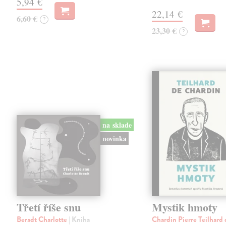
5,94 €
22,14 €
6,60 €
?
23,30 €
?
na sklade
novinka
Třetí říše snu
Mystik hmoty
Beradt Charlotte
| Kniha
Chardin Pierre Teilhard 