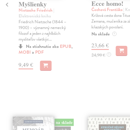
Ecce homo!
Myšlienky
Čechová Františka
| K
Nietzsche Friedrich
|
Krížová cesta dona Titu
Elektronická kniha
Zemana, mučeníka za z
Friedrich Nietzsche (1844 –
kňazských povolaní.
1900) – významný nemecký
filozof a jeden z najhlbších
Na sklade
?
mysliteľov všetkýc...
23,66 €
Na stiahnutie ako
EPUB
,
MOBI
a
PDF
24,90 €
?
9,49 €
na sklade