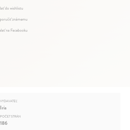
dať do wishlistu
oručiť známemu
elať na Facebooku
VYDAVATEĽ
Iris
POČET STRÁN
186