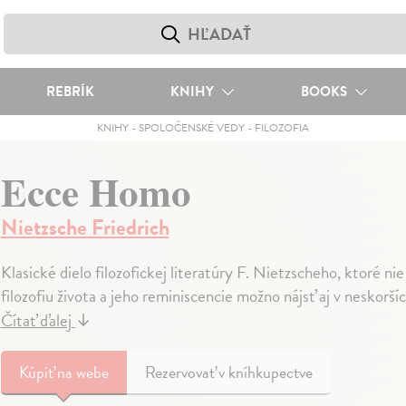
REBRÍK
KNIHY
BOOKS
KNIHY
-
SPOLOČENSKÉ VEDY
-
FILOZOFIA
Ecce Homo
Nietzsche Friedrich
Klasické dielo filozofickej literatúry F. Nietzscheho, ktoré ni
filozofiu života a jeho reminiscencie možno nájsť aj v neskorš
Čítať ďalej
↓
Kúpiť
na webe
Rezervovať v kníhkupectve