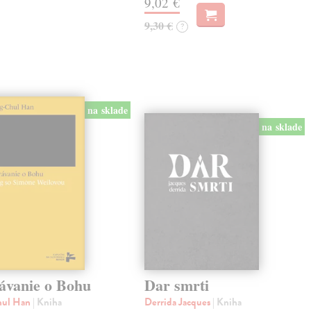
9,02 €
9,30 €
?
na sklade
na sklade
ávanie o Bohu
Dar smrti
hul Han
| Kniha
Derrida Jacques
| Kniha