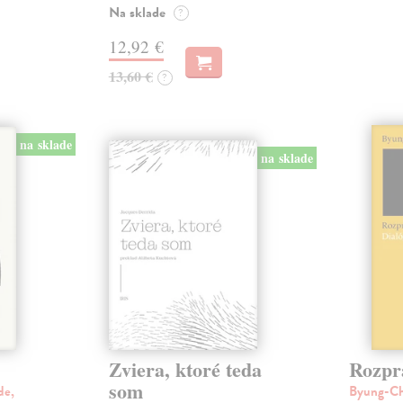
Na sklade
?
12,92 €
13,60 €
?
na sklade
na sklade
Zviera, ktoré teda
Rozpr
som
de,
Byung-C