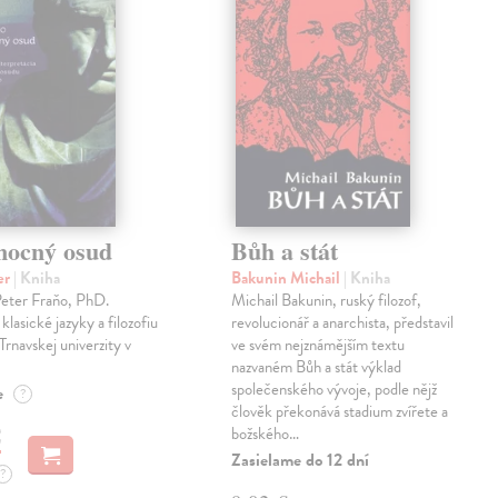
mocný osud
Bůh a stát
er
| Kniha
Bakunin Michail
| Kniha
Peter Fraňo, PhD.
Michail Bakunin, ruský filozof,
klasické jazyky a filozofiu
revolucionář a anarchista, představil
Trnavskej univerzity v
ve svém nejznámějším textu
nazvaném Bůh a stát výklad
společenského vývoje, podle nějž
e
?
člověk překonává stadium zvířete a
€
božského…
Zasielame do 12 dní
?