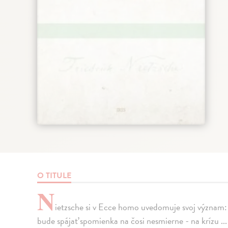
O TITULE
N
ietzsche si v Ecce homo uvedomuje svoj význam
bude spájať spomienka na čosi nesmierne - na krízu ...