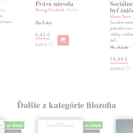
Práva národa
Sociálne
byť znič
niha
Romig Friedrich
| Kniha
sa
Marec Samo
áchranu
Sociálne siete
Do 5 dní
jednotlivcom 
6,41 €
vzťahy, rozkla
def...
6,61 €
?
Na sklade
16,44 €
16,95 €
?
Ďalšie z kategórie filozofia
na sklade
na sklade