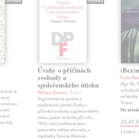
novinka
novinka
Úvahy o příčinách
(Bez)
svobody a
Fraňo Pet
společenského útisku
Mgr. Bc. 
vyštudoval 
ini krok za
Weilová Simone
| Kniha
na fakulte 
 vývoj
Argumentačně sevřené a
Trnave.
konečna a
myšlenkově subtilní Úvahy o
Na sklad
ůvodní
příčinách svobody a společenského
erární
útisku, psané ve druhé půli roku
10,45 
no vždy
1934, tvoří přehlížené jádro
písemného odkazu aktivistky a
11,00 €
myslitelky Simone Weilové…