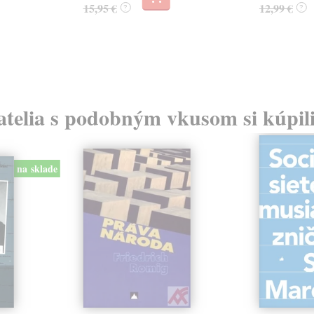
15,95 €
12,99 €
?
?
atelia s podobným vkusom si kúpili
na sklade