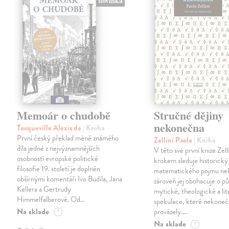
novinka
Memoár o chudobě
Stručné dějiny
nekonečna
Tocqueville Alexis de
| Kniha
První český překlad méně známého
Zellini Paolo
| Kniha
díla jedné z nejvýznamnějších
V této své první knize Zell
osobností evropské politické
krokem sleduje historický
filosofie 19. století je doplněn
matematického pojmu ne
obšírnými komentáři Ivo Budila, Jana
zároveň jej obohacuje o p
Kellera a Gertrudy
mytické, theologické a lit
Himmelfalberové. Od…
spekulace, které nekoneč
Na sklade
provázely.…
?
Na sklade
?