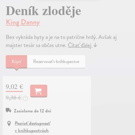
Deník zloděje
King Danny
Bex vykráda byty a je na to patrične hrdý. Avšak aj
majster tesár sa občas utne.
Čítať ďalej
↓
Kúpiť
Rezervovať v kníhkupectve
9,02 €
9,30 €
?
Zasielame do 12 dní
Pozrieť dostupnosť
v kníhkupectvách