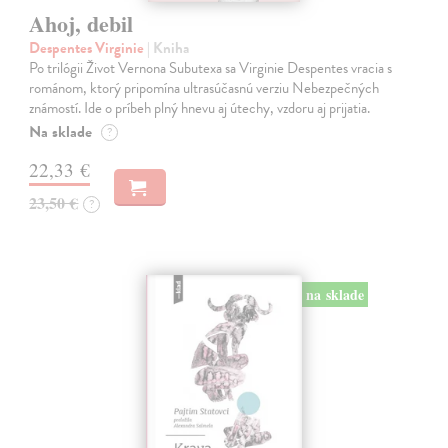
Ahoj, debil
Despentes Virginie
| Kniha
Po trilógii Život Vernona Subutexa sa Virginie Despentes vracia s
románom, ktorý pripomína ultrasúčasnú verziu Nebezpečných
známostí. Ide o príbeh plný hnevu aj útechy, vzdoru aj prijatia.
Na sklade
?
22,33 €
23,50 €
?
na sklade