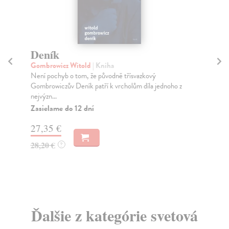
Deník
Z
Gombrowicz Witold
| Kniha
Ma
Není pochyb o tom, že původně třísvazkový
„Li
Gombrowiczův Deník patří k vrcholům díla jednoho z
moj
nejvýzn...
Za
Zasielame do 12 dní
17
27,35 €
18
28,20 €
?
Ďalšie z kategórie svetová