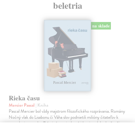
beletria
na sklade
Rieka času
Mercier Pascal
| Kniha
Pascal Mercier bol vždy majstrom filozofického rozprávania. Romány
Nočný vlak do Lisabonu či Váha slov podnietili milióny čitateľov k
zamysleniu sa nad veľkými témami, ako sú identita, sloboda, čas či…
Na sklade
?