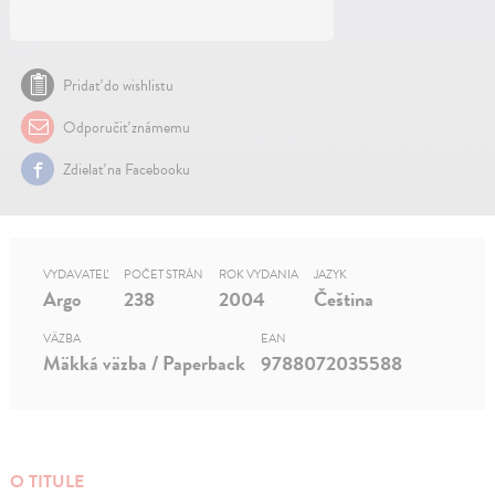
Pridať do wishlistu
Odporučiť známemu
Zdielať na Facebooku
VYDAVATEĽ
POČET STRÁN
ROK VYDANIA
JAZYK
Argo
238
2004
Čeština
VÄZBA
EAN
Mäkká väzba / Paperback
9788072035588
O TITULE