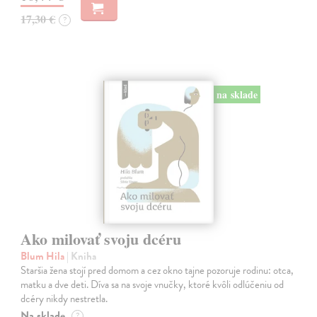
17,30 €
?
na sklade
Ako milovať svoju dcéru
Blum Hila
| Kniha
Staršia žena stojí pred domom a cez okno tajne pozoruje rodinu: otca,
matku a dve deti. Díva sa na svoje vnučky, ktoré kvôli odlúčeniu od
dcéry nikdy nestretla.
Na sklade
?