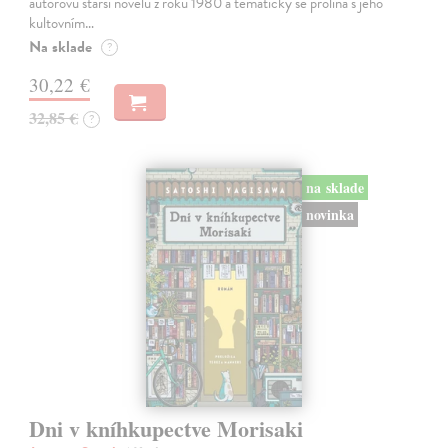
autorovu starší novelu z roku 1980 a tematicky se prolíná s jeho
kultovním…
Na sklade
?
30,22 €
32,85 €
?
na sklade
novinka
Dni v kníhkupectve Morisaki