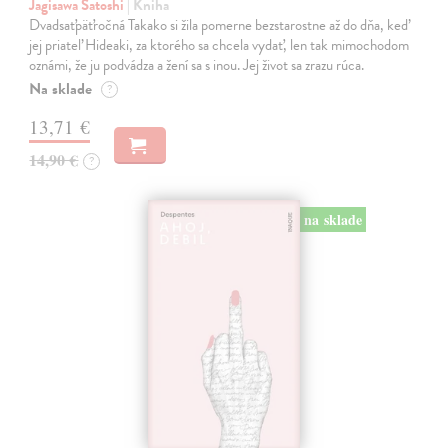
Jagisawa Satoshi
| Kniha
Dvadsaťpäťročná Takako si žila pomerne bezstarostne až do dňa, keď
jej priateľ Hideaki, za ktorého sa chcela vydať, len tak mimochodom
oznámi, že ju podvádza a žení sa s inou. Jej život sa zrazu rúca.
Na sklade
?
13,71 €
14,90 €
?
na sklade