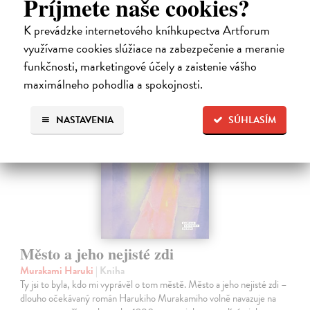
Príjmete naše cookies?
12,30 €
K prevádzke internetového kníhkupectva Artforum
12,95 €
?
využívame cookies slúžiace na zabezpečenie a meranie
funkčnosti, marketingové účely a zaistenie vášho
na sklade
maximálneho pohodlia a spokojnosti.
novinka
NASTAVENIA
SÚHLASÍM
Město a jeho nejisté zdi
Murakami Haruki
| Kniha
Ty jsi to byla, kdo mi vyprávěl o tom městě. Město a jeho nejisté zdi –
dlouho očekávaný román Harukiho Murakamiho volně navazuje na