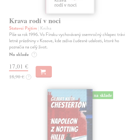
Krava rodí v noci
Statovci Pajtim
| Kniha
Píše sa rok 1996. Vo Fínsku vychovávaný osemročný chlapec trávi
letné prázdniny v Kosove, kde zažíva čudesné udalosti, ktoré ho
poznačia na celý život.
Na sklade
?
17,01 €
18,90 €
?
na sklade