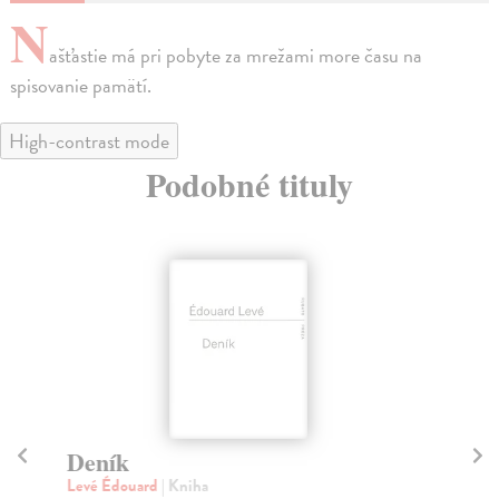
N
ašťastie má pri pobyte za mrežami more času na
spisovanie pamätí.
High-contrast mode
Podobné tituly
Deník
D
Levé Édouard
| Kniha
Ba