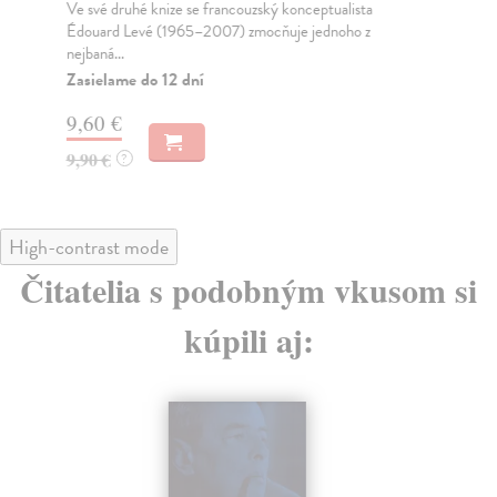
Ve své druhé knize se francouzský konceptualista
Mat
Édouard Levé (1965–2007) zmocňuje jednoho z
Bar
nejbaná...
Na
Zasielame do 12 dní
15
9,60 €
16
9,90 €
?
High-contrast mode
Čitatelia s podobným vkusom si
kúpili aj: