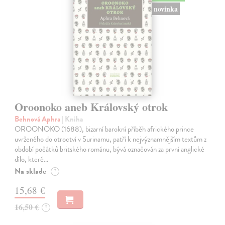
novinka
Oroonoko aneb Královský otrok
Behnová Aphra
| Kniha
OROONOKO (1688), bizarní barokní příběh afrického prince
uvrženého do otroctví v Surinamu, patří k nejvýznamnějším textům z
období počátků britského románu, bývá označován za první anglické
dílo, které…
Na sklade
?
15,68 €
16,50 €
?