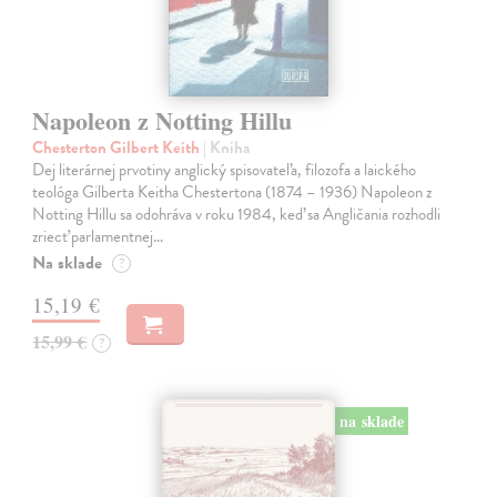
Napoleon z Notting Hillu
Chesterton Gilbert Keith
| Kniha
Dej literárnej prvotiny anglický spisovateľa, filozofa a laického
teológa Gilberta Keitha Chestertona (1874 – 1936) Napoleon z
Notting Hillu sa odohráva v roku 1984, keď sa Angličania rozhodli
zriecť parlamentnej…
Na sklade
?
15,19 €
15,99 €
?
na sklade