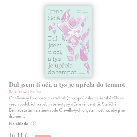
Dal jsem ti oči, a tys je upřela do temnot
Sola Irene
| Kniha
Oceňovaný folk horor z katalánských kopců oslavuje ženské tělo ve
všech podobách a rozbíjí stereotypy o ženské identitě. Stařičká
Bernadeta umírá a ženy rodu Clavellových chystají hostinu, aby ji na
druhém…
Na sklade
?
16,44 €