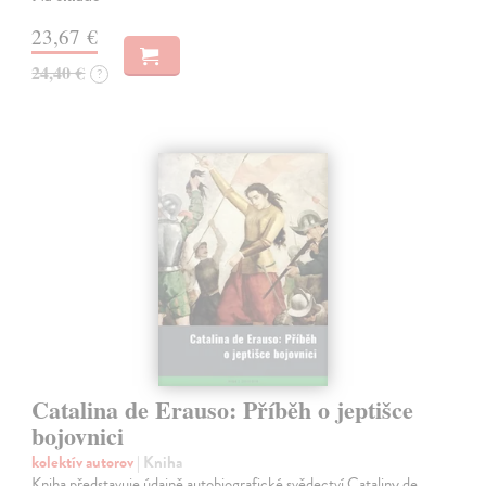
23,67 €
24,40 €
?
Catalina de Erauso: Příběh o jeptišce
bojovnici
kolektív autorov
| Kniha
Kniha představuje údajně autobiografické svědectví Cataliny de