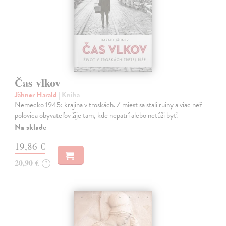
Čas vlkov
Jähner Harald
| Kniha
Nemecko 1945: krajina v troskách. Z miest sa stali ruiny a viac než
polovica obyvateľov žije tam, kde nepatrí alebo netúži byť.
Na sklade
19,86 €
20,90 €
?