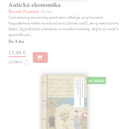
Antická ekonomika
Škvrnda František
| Kniha
Svet antickej ekonomiky pred nami odhaľuje nový horizont
hospodárenia nielen na mikroúrovni (domácnosť), ale aj makroúrovni
(štát). Jej praktická orientácia na morálne hodnoty, akými sú cnosť a
spravodlivosť,…
Do 3 dní
13,48 €
13,90 €
?
na sklade