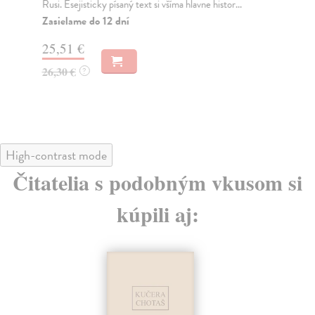
Rusi. Esejisticky písaný text si všíma hlavne histor...
Na
Zasielame do 12 dní
26
25,51 €
28
26,30 €
?
High-contrast mode
Čitatelia s podobným vkusom si
kúpili aj: