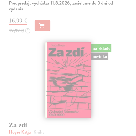
Predpredaj, vychádza 11.8.2026, zasielame do 3 dní od
vydania
16,99 €
19,99 €
?
na sklade
novinka
Za zdí
Hoyer Katja
| Kniha