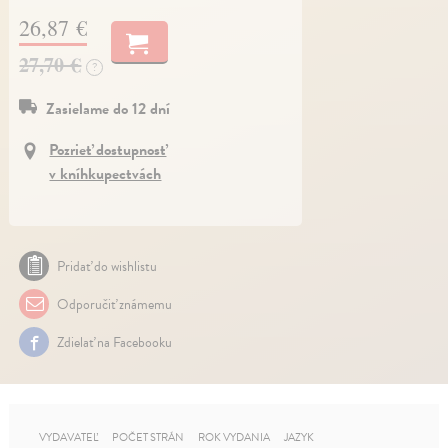
26,87 €
27,70 €
?
Zasielame do 12 dní
Pozrieť dostupnosť
v kníhkupectvách
Pridať do wishlistu
Odporučiť známemu
Zdielať na Facebooku
VYDAVATEĽ
POČET STRÁN
ROK VYDANIA
JAZYK