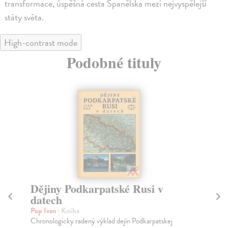
transformace, úspěšná cesta Španělska mezi nejvyspělejší
státy světa.
High-contrast mode
Podobné tituly
Dějiny Podkarpatské Rusi v
D
datech
Ma
Jen
Pop Ivan
| Kniha
děj
Chronologicky radený výklad dejín Podkarpatskej