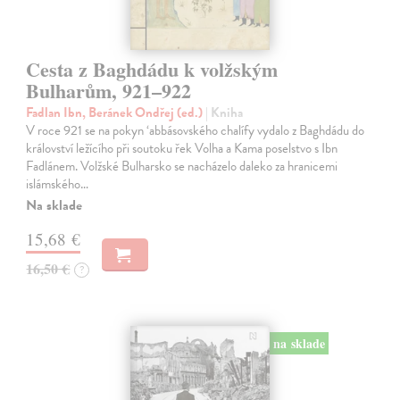
Cesta z Baghdádu k volžským
Bulharům, 921–922
Fadlan Ibn, Beránek Ondřej (ed.)
| Kniha
V roce 921 se na pokyn ‘abbásovského chalífy vydalo z Baghdádu do
království ležícího při soutoku řek Volha a Kama poselstvo s Ibn
Fadlánem. Volžské Bulharsko se nacházelo daleko za hranicemi
islámského…
Na sklade
15,68 €
16,50 €
?
na sklade