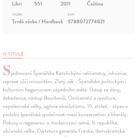
Libri
551
2011
Čeština
VÄZBA
EAN
Tvrdá väzba / Hardback
9788072774821
O TITULE
S
jednocení Španělska Katolickými veličenstvy, inkvizice,
represe vůči minoritám. Zlatý věk - Španělsko politickým i
kulturním hegemonem západního světa. Ústup ze slávy,
dekadence, nástup Bourbonů. Osvícenství a revoluce,
napoleonské války, agónie absolutismu. 19. století - zápas o
podobu španělské společnosti mezi konzervativci a liberály.
Pokusy o regeneraci a modernizaci země, II. republika,
občanská válka. Diktatura generála Franka, demokratická