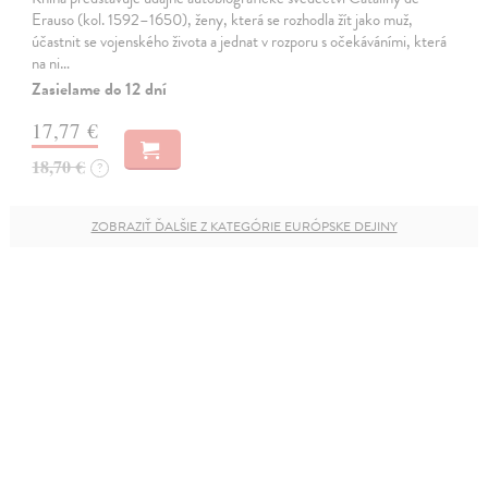
Erauso (kol. 1592–1650), ženy, která se rozhodla žít jako muž,
účastnit se vojenského života a jednat v rozporu s očekáváními, která
na ni…
Zasielame do 12 dní
17,77 €
18,70 €
?
ZOBRAZIŤ ĎALŠIE Z KATEGÓRIE EURÓPSKE DEJINY