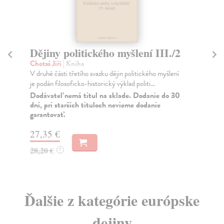
Dějiny politického myšlení III./2
P
Chotaš Jiří
| Kniha
Pad
V druhé části třetího svazku dějin politického myšlení
Kni
je podán filosoficko-historický výklad politi...
his
roz
Dodávateľ nemá titul na sklade. Dodanie do 30
dní, pri starších tituloch nevieme dodanie
Na
garantovať.
12
27,35 €
12
28,20 €
?
Ďalšie z kategórie európske
dejiny