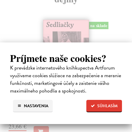
na sklade
Príjmete naše cookies?
K prevádzke internetového kníhkupectva Artforum
využívame cookies slúžiace na zabezpečenie a meranie
funkčnosti, marketingové účely a zaistenie vášho
Sedliačky
maximálneho pohodlia a spokojnosti.
Kuciel-Frydryszak Joanna
| Kniha
„Neplač, dieťa moje. Každá žena je otrokyňa, tak ani ty nebudeš
NASTAVENIA
SÚHLASÍM
vyvolená,“ hovorí babka svojej mladej vnučke.
Na sklade
23,66 €