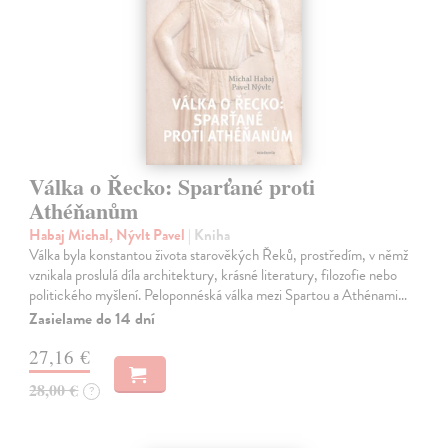
Válka o Řecko: Sparťané proti
Athéňanům
Habaj Michal, Nývlt Pavel
| Kniha
Válka byla konstantou života starověkých Řeků, prostředím, v němž
vznikala proslulá díla architektury, krásné literatury, filozofie nebo
politického myšlení. Peloponnéská válka mezi Spartou a Athénami…
Zasielame do 14 dní
27,16 €
28,00 €
?