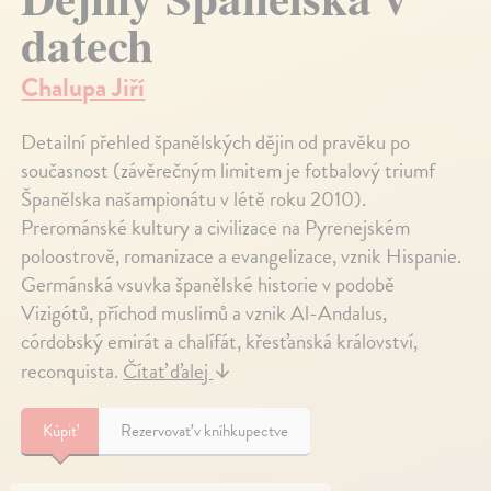
datech
Chalupa Jiří
Detailní přehled španělských dějin od pravěku po
současnost (závěrečným limitem je fotbalový triumf
Španělska našampionátu v létě roku 2010).
Prerománské kultury a civilizace na Pyrenejském
poloostrově, romanizace a evangelizace, vznik Hispanie.
Germánská vsuvka španělské historie v podobě
Vizigótů, příchod muslimů a vznik Al-Andalus,
córdobský emirát a chalífát, křesťanská království,
reconquista.
Čítať ďalej
↓
Kúpiť
Rezervovať v kníhkupectve