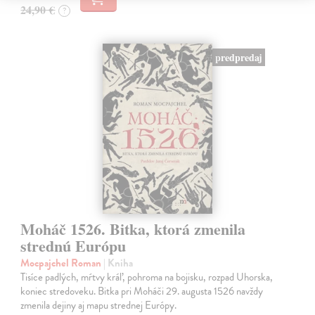
24,90 €
?
predpredaj
Moháč 1526. Bitka, ktorá zmenila
strednú Európu
Mocpajchel Roman
| Kniha
Tisíce padlých, mŕtvy kráľ, pohroma na bojisku, rozpad Uhorska,
koniec stredoveku. Bitka pri Moháči 29. augusta 1526 navždy
zmenila dejiny aj mapu strednej Európy.