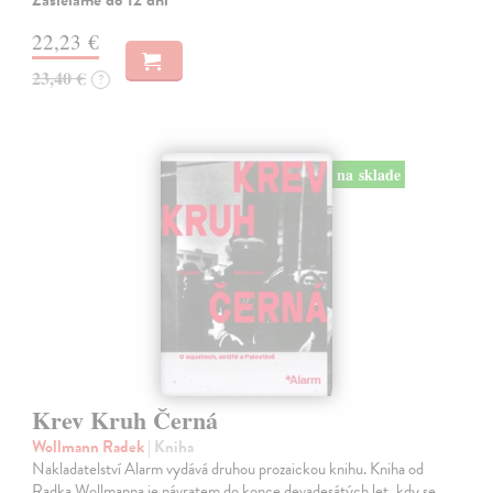
22,23 €
23,40 €
?
na sklade
Krev Kruh Černá
Wollmann Radek
| Kniha
Nakladatelství Alarm vydává druhou prozaickou knihu. Kniha od
Radka Wollmanna je návratem do konce devadesátých let, kdy se