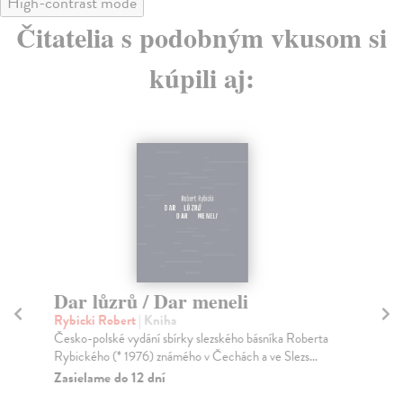
High-contrast mode
Čitatelia s podobným vkusom si
kúpili aj:
Dar lůzrů / Dar meneli
D
Rybicki Robert
| Kniha
Is
Česko-polské vydání sbírky slezského básníka Roberta
Nev
Rybického (* 1976) známého v Čechách a ve Slezs...
Ada
Zasielame do 12 dní
Na