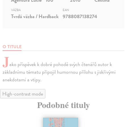
VÄZBA
EAN
Tvrdá väzba / Hardback
9788087138274
O TITULE
J
ako příspěvek k dobré pohodě svých čtenářů autor k
základnímu tématu připojil humornou přílohu s jiskřivými
anekdotami a vtipy.
High-contrast mode
Podobné tituly