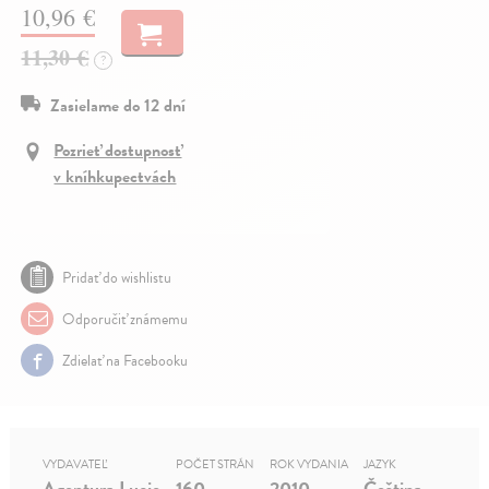
10,96 €
11,30 €
?
Zasielame do 12 dní
Pozrieť dostupnosť
v kníhkupectvách
Pridať do wishlistu
Odporučiť známemu
Zdielať na Facebooku
VYDAVATEĽ
POČET STRÁN
ROK VYDANIA
JAZYK
Agentura Lucie
160
2010
Čeština