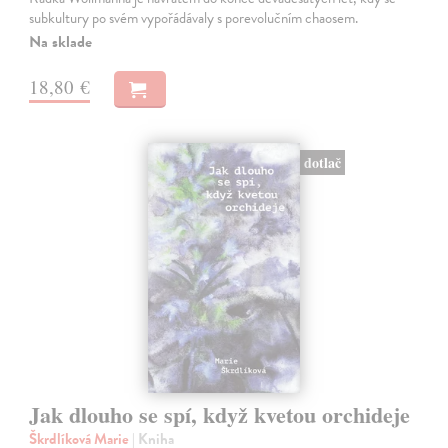
subkultury po svém vypořádávaly s porevolučním chaosem.
Na sklade
18,80 €
dotlač
Jak dlouho se spí, když kvetou orchideje
Škrdlíková Marie
| Kniha