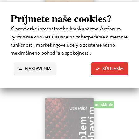
Príjmete naše cookies?
Pomalost
Kundera Milan
| Kniha
K prevádzke internetového kníhkupectva Artforum
Pomalost, chronologicky první ze čtyř románů Milana Kundery
využívame cookies slúžiace na zabezpečenie a meranie
napsaných francouzsky, vychází v českém překladu Anny
funkčnosti, marketingové účely a zaistenie vášho
Kareninové. Vydávání Kunderových románů v českém jazyce se
uzavírá.
maximálneho pohodlia a spokojnosti.
Na sklade
NASTAVENIA
SÚHLASÍM
14,73 €
15,50 €
?
na sklade