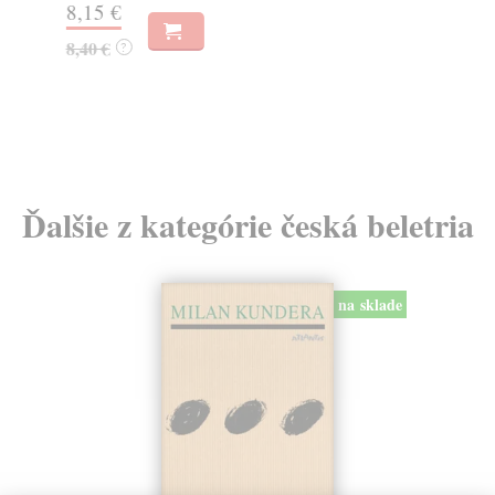
8,15 €
18
8,40 €
18
?
Ďalšie z kategórie česká beletria
na sklade