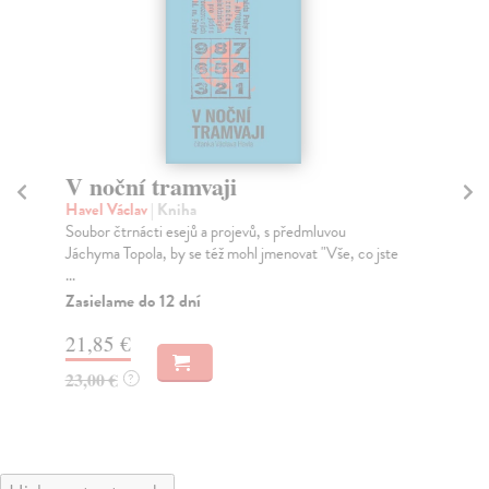
V noční tramvaji
Ro
Havel Václav
| Kniha
Ja
Soubor čtrnácti esejů a projevů, s předmluvou
Rok
Jáchyma Topola, by se též mohl jmenovat "Vše, co jste
a r
...
Za
Zasielame do 12 dní
16
21,85 €
16
23,00 €
?