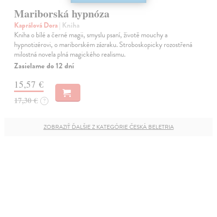
Mariborská hypnóza
Kaprálová Dora
| Kniha
Kniha o bílé a černé magii, smyslu psaní, životě mouchy a
hypnotizérovi, o mariborském zázraku. Stroboskopicky rozostřená
milostná novela plná magického realismu.
Zasielame do 12 dní
15,57 €
17,30 €
?
ZOBRAZIŤ ĎALŠIE Z KATEGÓRIE ČESKÁ BELETRIA