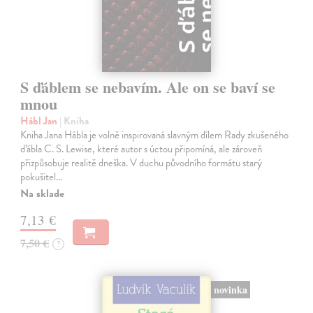
S ďáblem se nebavím. Ale on se baví se
mnou
Hábl Jan
| Kniha
Kniha Jana Hábla je volně inspirovaná slavným dílem Rady zkušeného
ďábla C. S. Lewise, které autor s úctou připomíná, ale zároveň
přizpůsobuje realitě dneška. V duchu původního formátu starý
pokušitel…
Na sklade
7,13 €
7,50 €
?
novinka