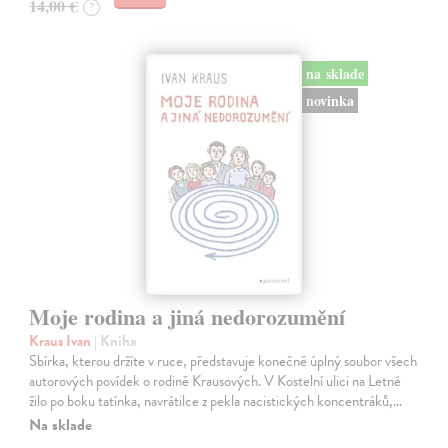
14,00 €
?
na sklade
novinka
Moje rodina a jiná nedorozumění
Kraus Ivan
| Kniha
Sbírka, kterou držíte v ruce, představuje konečně úplný soubor všech
autorových povídek o rodině Krausových. V Kostelní ulici na Letné
žilo po boku tatínka, navrátilce z pekla nacistických koncentráků,…
Na sklade