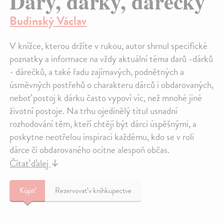
Dary, dárky, dárečky
Budinský Václav
V knížce, kterou držíte v rukou, autor shrnul specifické
poznatky a informace na vždy aktuální téma darů -dárků
- dárečků, a také řadu zajímavých, podnětných a
úsměvných postřehů o charakteru dárců i obdarovaných,
neboť postoj k dárku často vypoví víc, než mnohé jiné
životní postoje. Na trhu ojedinělý titul usnadní
rozhodování těm, kteří chtějí být dárci úspěšnými, a
poskytne neotřelou inspiraci každému, kdo se v roli
dárce či obdarovaného ocitne alespoň občas.
Čítať ďalej
↓
Kúpiť
Rezervovať v kníhkupectve