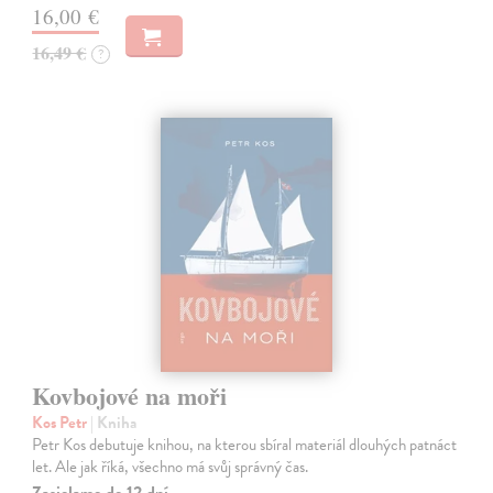
16,00 €
16,49 €
?
Kovbojové na moři
Kos Petr
| Kniha
Petr Kos debutuje knihou, na kterou sbíral materiál dlouhých patnáct
let. Ale jak říká, všechno má svůj správný čas.
Zasielame do 12 dní