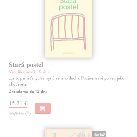
Stará postel
Vaculík Ludvík
| Kniha
„Je to paměť mých smyslů a mého ducha. Prožívám své pohlaví jako
chuť světa.
Zasielame do 12 dní
15,21 €
16,90 €
?
dotlač