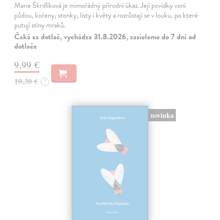
Marie Škrdlíková je mimořádný přírodní úkaz. Její povídky voní
půdou, kořeny, stonky, listy i květy a rozrůstají se v louku, po které
putují stíny mraků.
Čaká sa dotlač, vychádza 31.8.2026, zasielame do 7 dní od
dotlače
9,99 €
10,30 €
?
novinka