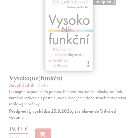
predpredaj
Vysoko(ne)funkční
Joseph Judith
| Kniha
Nebojme sa požiadať o pomoc. Pochmúrna nálada, hlboký smútok,
náročné vstávanie z postele, nechuť do jedla alebo strach z otvorenia
mailovej schránky.
Predpredaj, vychádza 25.8.2026, zasielame do 5 dní od
vydania
19,47 €