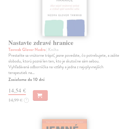
Nastavte zdravé hranice
Tawwab Glover Nedra
| Kniha
Prestaňte sa vnútorne trápiť, jasne povedzte, čo potrebujete, a zažite
slobodu, ktorú pozná len ten, kto je skutočne sám sebou.
Vyhľadávaná odborníčka na vzťahy a jedna z najvplyvnejších
terapeutiek na…
Zasielame do 10 dní
14,54 €
14,99 €
?