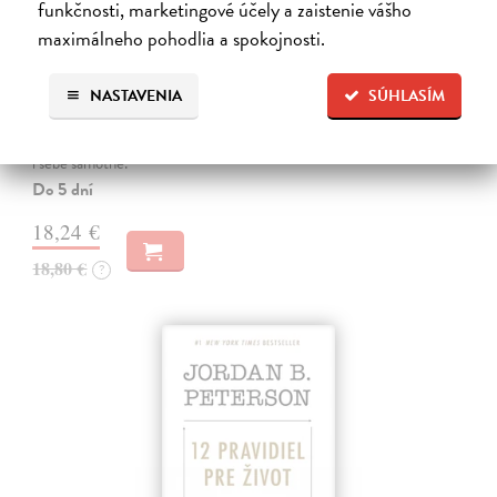
funkčnosti, marketingové účely a zaistenie vášho
maximálneho pohodlia a spokojnosti.
Rozvíjejte všímavý soucit se sebou
Neff Kristin, Germer Christopher
| Kniha
NASTAVENIA
SÚHLASÍM
Chováte se k druhým laskavěji než k sobě samým? Přitom existují
tisíce studií dokazujících, že se vyplácí podpořit v časech nouze a tísně
i sebe samotné.
Do 5 dní
18,24 €
18,80 €
?