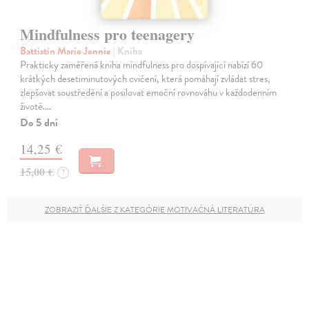
Mindfulness pro teenagery
Battistin Marie Jennie
| Kniha
Prakticky zaměřená kniha mindfulness pro dospívající nabízí 60
krátkých desetiminutových cvičení, která pomáhají zvládat stres,
zlepšovat soustředění a posilovat emoční rovnováhu v každodenním
životě.…
Do 5 dní
14,25 €
15,00 €
?
ZOBRAZIŤ ĎALŠIE Z KATEGÓRIE MOTIVAČNÁ LITERATÚRA