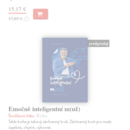
15,17 €
17,85 €
?
predpredaj
Emočně inteligentní m(už)
Ševčíková Jitka
| Kniha
Tahle kniha je takový záchranný kruh. Záchranný kruh pro muže
úspěšné, chytré, výkonné.