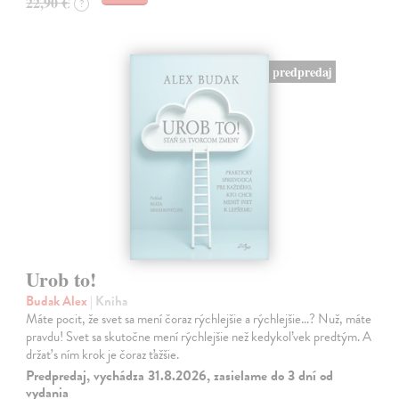
22,90 €
?
predpredaj
Urob to!
Budak Alex
| Kniha
Máte pocit, že svet sa mení čoraz rýchlejšie a rýchlejšie…? Nuž, máte
pravdu! Svet sa skutočne mení rýchlejšie než kedykoľvek predtým. A
držať s ním krok je čoraz ťažšie.
Predpredaj, vychádza 31.8.2026, zasielame do 3 dní od
vydania