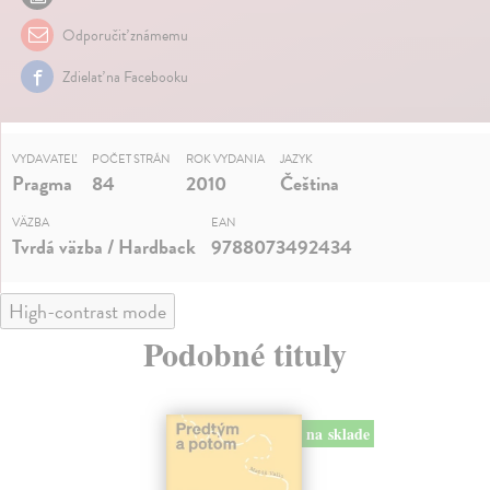
Odporučiť známemu
Zdielať na Facebooku
VYDAVATEĽ
POČET STRÁN
ROK VYDANIA
JAZYK
Pragma
84
2010
Čeština
VÄZBA
EAN
Tvrdá väzba / Hardback
9788073492434
High-contrast mode
Podobné tituly
na sklade