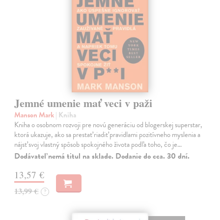
Jemné umenie mať veci v paži
Manson Mark
| Kniha
Kniha o osobnom rozvoji pre novú generáciu od blogerskej superstar,
ktorá ukazuje, ako sa prestať riadiť pravidlami pozitívneho myslenia a
nájsť svoj vlastný spôsob spokojného života podľa toho, čo je…
Dodávateľ nemá titul na sklade. Dodanie do cca. 30 dní.
13,57 €
13,99 €
?