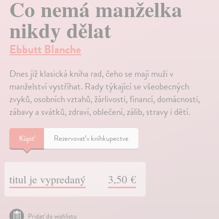
Co nemá manželka
nikdy dělat
Ebbutt Blanche
Dnes již klasická kniha rad, čeho se mají muži v
manželství vystříhat. Rady týkající se všeobecných
zvyků, osobních vztahů, žárlivosti, financí, domácnosti,
zábavy a svátků, zdraví, oblečení, zálib, stravy i dětí.
Kúpiť
Rezervovať v kníhkupectve
titul je vypredaný
3,50 €
Pridať do wishlistu