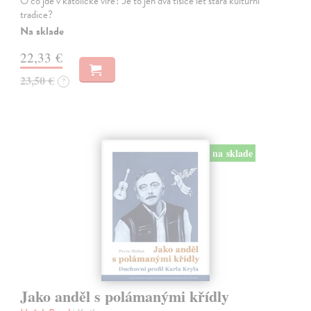
O co jde v katolické víře? Je to jen dva tisíce let stará kulturní
tradice?
Na sklade
22,33 €
23,50 €
?
na sklade
Jako anděl s polámanými křídly