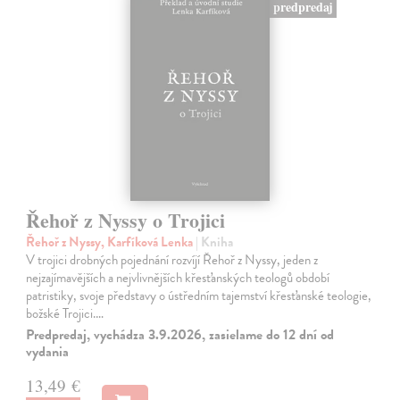
predpredaj
Řehoř z Nyssy o Trojici
Řehoř z Nyssy, Karfíková Lenka
| Kniha
V trojici drobných pojednání rozvíjí Řehoř z Nyssy, jeden z
nejzajímavějších a nejvlivnějších křesťanských teologů období
patristiky, svoje představy o ústředním tajemství křesťanské teologie,
božské Trojici.…
Predpredaj, vychádza 3.9.2026, zasielame do 12 dní od
vydania
13,49 €