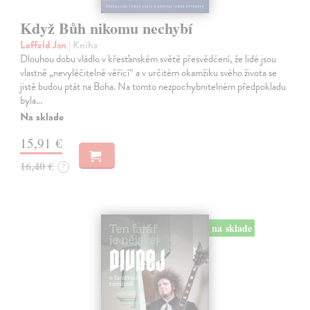
Když Bůh nikomu nechybí
Loffeld Jan
| Kniha
Dlouhou dobu vládlo v křesťanském světě přesvědčení, že lidé jsou
vlastně „nevyléčitelně věřící“ a v určitém okamžiku svého života se
jistě budou ptát na Boha. Na tomto nezpochybnitelném předpokladu
byla…
Na sklade
15,91 €
16,40 €
?
na sklade