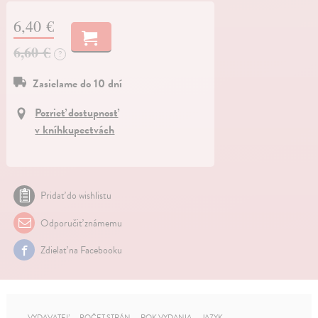
6,40 €
6,60 €
?
Zasielame do 10 dní
Pozrieť dostupnosť
v kníhkupectvách
Pridať do wishlistu
Odporučiť známemu
Zdielať na Facebooku
VYDAVATEĽ
POČET STRÁN
ROK VYDANIA
JAZYK