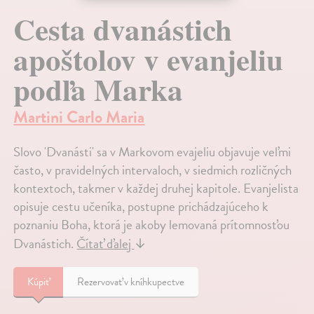
Cesta dvanástich
apoštolov v evanjeliu
podľa Marka
Martini Carlo Maria
Slovo 'Dvanásti' sa v Markovom evajeliu objavuje veľmi
často, v pravidelných intervaloch, v siedmich rozličných
kontextoch, takmer v každej druhej kapitole. Evanjelista
opisuje cestu učeníka, postupne prichádzajúceho k
poznaniu Boha, ktorá je akoby lemovaná prítomnosťou
Dvanástich.
Čítať ďalej
↓
Kúpiť
Rezervovať v kníhkupectve