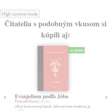
High-contrast mode
Čitatelia s podobným vkusom si
kúpili aj:
na sklade
Evanjelium podľa Jóba
E
o
Pastirčák Daniel
| Kniha
Jób je kontroverzný básnik. Jeho verš znie moderne, je
Val