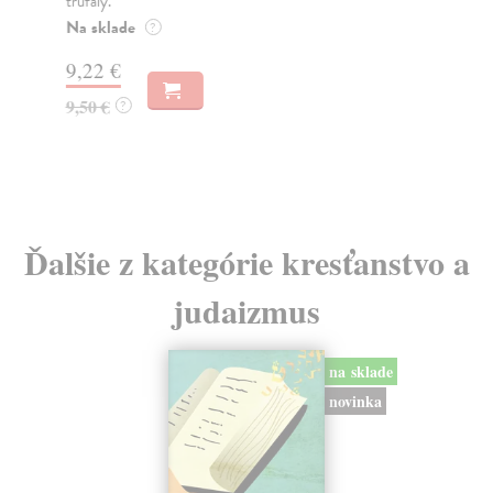
trúfalý.
Már
nád
Na sklade
?
spr
9,22 €
Za
9,50 €
?
18
19
Ďalšie z kategórie kresťanstvo a
judaizmus
na sklade
novinka