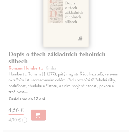
Dopis o třech základních řeholních
slibech
Romans Humbert z
| Kniha
Humbert z Romans († 1277), pátý magistr Řádu kazatelů, ve svém
okružním listu adresovaném celému řádu rozebírá tři řeholní sliby,
poslušnost, chudobu a čistotu, a s nimi spojené ctnosti, pokoru a
trpělivost.…
Zasielame do 12 dní
4,56 €
4,70 €
?