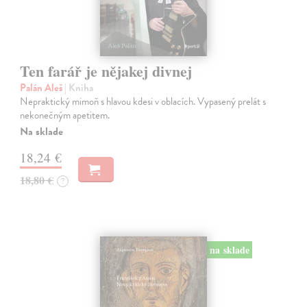
Ten farář je nějakej divnej
Palán Aleš
| Kniha
Nepraktický mimoň s hlavou kdesi v oblacích. Vypasený prelát s
nekonečným apetitem.
Na sklade
18,24 €
18,80 €
?
na sklade