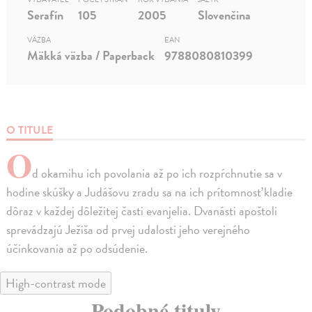
Serafín
105
2005
Slovenčina
VÄZBA
EAN
Mäkká väzba / Paperback
9788080810399
O TITULE
O
d okamihu ich povolania až po ich rozpŕchnutie sa v
hodine skúšky a Judášovu zradu sa na ich prítomnosť kladie
dôraz v každej dôležitej časti evanjelia. Dvanásti apoštoli
sprevádzajú Ježiša od prvej udalosti jeho verejného
účinkovania až po odsúdenie.
High-contrast mode
Podobné tituly