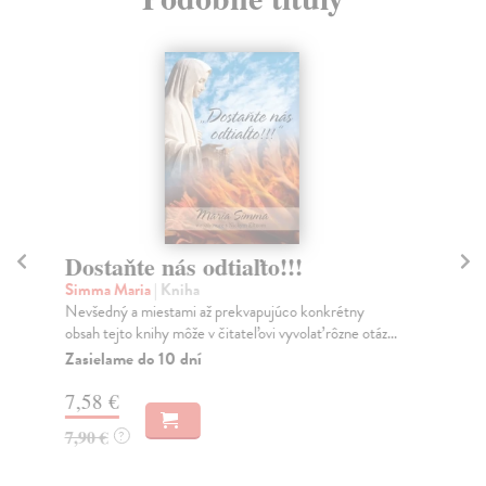
Dostaňte nás odtiaľto!!!
S
Simma Maria
| Kniha
Páp
Nevšedný a miestami až prekvapujúco konkrétny
Pri
obsah tejto knihy môže v čitateľovi vyvolať rôzne otáz...
kňa
doc
Zasielame do 10 dní
Za
7,58 €
11
7,90 €
?
12