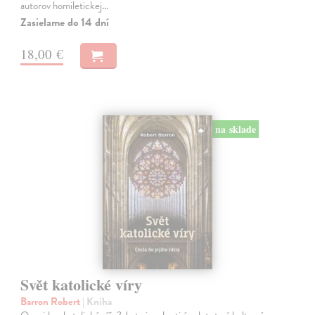
autorov homiletickej…
Zasielame do 14 dní
18,00 €
na sklade
Svět katolické víry
Barron Robert
| Kniha