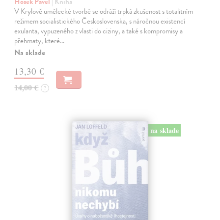
Hošek Pavel
| Kniha
V Krylově umělecké tvorbě se odráží trpká zkušenost s totalitním
režimem socialistického Československa, s náročnou existencí
exulanta, vypuzeného z vlasti do ciziny, a také s kompromisy a
přehmaty, které…
Na sklade
13,30 €
14,00 €
?
na sklade