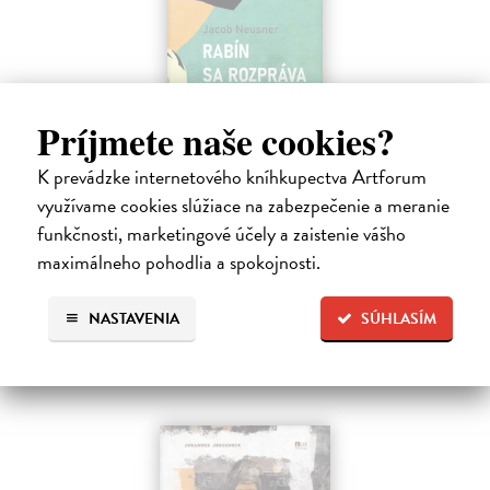
Príjmete naše cookies?
Rabín sa rozpráva s Ježišom
K prevádzke internetového kníhkupectva Artforum
Neusner Jacob
| Kniha
využívame cookies slúžiace na zabezpečenie a meranie
Autor knihy sa v duchu stáva v Galilei poslucháčom Ježišovej Reči na
vrchu. Ako pravoverný rabín sa usiluje pozorne počúvať tohto nového
funkčnosti, marketingové účely a zaistenie vášho
učiteľa a porovnáva jeho učenie s tým, čo hovorí židovská Tóra.
maximálneho pohodlia a spokojnosti.
Na sklade
12,60 €
NASTAVENIA
SÚHLASÍM
14,00 €
?