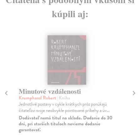
kúpili aj:
Minutové vzdálenosti
N
Krumphanzl Robert
| Kniha
Gá
Jednotlivé postavy v cykle krátkych próz ponúkajú
Spo
čitateľovi svoje neobvykle pointované príbehy a úv...
Na 
sou
Dodávateľ nemá titul na sklade. Dodanie do 30
dní, pri starších tituloch nevieme dodanie
Za
garantovať.
4,