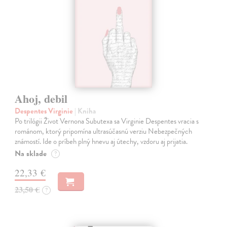
Ahoj, debil
Despentes Virginie
| Kniha
Po trilógii Život Vernona Subutexa sa Virginie Despentes vracia s
románom, ktorý pripomína ultrasúčasnú verziu Nebezpečných
známostí. Ide o príbeh plný hnevu aj útechy, vzdoru aj prijatia.
Na sklade
?
22,33 €
23,50 €
?