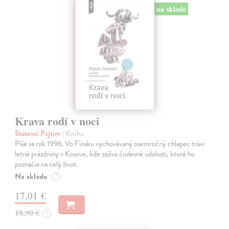
na sklade
Krava rodí v noci
Statovci Pajtim
| Kniha
Píše sa rok 1996. Vo Fínsku vychovávaný osemročný chlapec trávi
letné prázdniny v Kosove, kde zažíva čudesné udalosti, ktoré ho
poznačia na celý život.
Na sklade
?
17,01 €
18,90 €
?