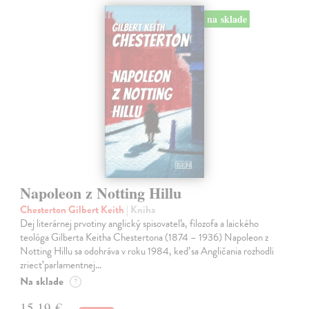
na sklade
Napoleon z Notting Hillu
Chesterton Gilbert Keith
| Kniha
Dej literárnej prvotiny anglický spisovateľa, filozofa a laického
teológa Gilberta Keitha Chestertona (1874 – 1936) Napoleon z
Notting Hillu sa odohráva v roku 1984, keď sa Angličania rozhodli
zriecť parlamentnej…
Na sklade
?
15,19 €