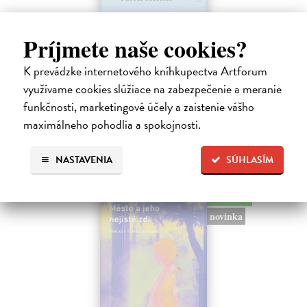
Rieka času
Príjmete naše cookies?
Mercier Pascal
| Kniha
Pascal Mercier bol vždy majstrom filozofického rozprávania. Romány
K prevádzke internetového kníhkupectva Artforum
Nočný vlak do Lisabonu či Váha slov podnietili milióny čitateľov k
využívame cookies slúžiace na zabezpečenie a meranie
zamysleniu sa nad veľkými témami, ako sú identita, sloboda, čas či…
funkčnosti, marketingové účely a zaistenie vášho
Na sklade
?
maximálneho pohodlia a spokojnosti.
12,30 €
12,95 €
?
NASTAVENIA
SÚHLASÍM
na sklade
novinka