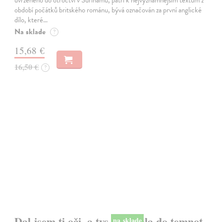
uvrženého do otroctví v Surinamu, patří k nejvýznamnějším textům z
období počátků britského románu, bývá označován za první anglické
dílo, které…
Na sklade
?
15,68 €
16,50 €
?
na sklade
Dal jsem ti oči, a tys je upřela do temnot