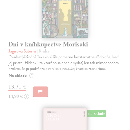
Dni v kníhkupectve Morisaki
Jagisawa Satoshi
| Kniha
Dvadsaťpäťročná Takako si žila pomerne bezstarostne až do dňa, keď
jej priateľ Hideaki, za ktorého sa chcela vydať, len tak mimochodom
oznámi, že ju podvádza a žení sa s inou. Jej život sa zrazu rúca.
Na sklade
?
13,71 €
14,90 €
?
na sklade