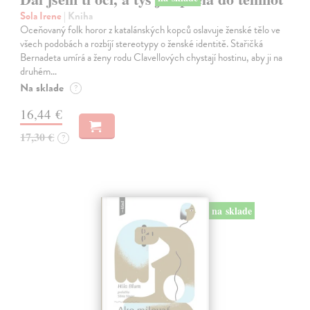
Sola Irene
| Kniha
Oceňovaný folk horor z katalánských kopců oslavuje ženské tělo ve
všech podobách a rozbíjí stereotypy o ženské identitě. Stařičká
Bernadeta umírá a ženy rodu Clavellových chystají hostinu, aby ji na
druhém…
Na sklade
?
16,44 €
17,30 €
?
na sklade