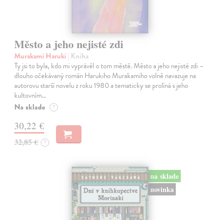
Město a jeho nejisté zdi
Murakami Haruki
| Kniha
Ty jsi to byla, kdo mi vyprávěl o tom městě. Město a jeho nejisté zdi –
dlouho očekávaný román Harukiho Murakamiho volně navazuje na
autorovu starší novelu z roku 1980 a tematicky se prolíná s jeho
kultovním…
Na sklade
?
30,22 €
32,85 €
?
na sklade
novinka