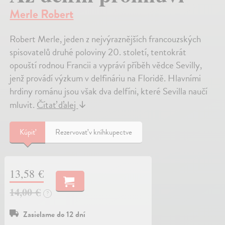
Merle Robert
Robert Merle, jeden z nejvýraznějších francouzských
spisovatelů druhé poloviny 20. století, tentokrát
opouští rodnou Francii a vypráví příběh vědce Sevilly,
jenž provádí výzkum v delfináriu na Floridě. Hlavními
hrdiny románu jsou však dva delfíni, které Sevilla naučí
mluvit.
Čítať ďalej
↓
Kúpiť
Rezervovať v kníhkupectve
13,58 €
14,00 €
?
Zasielame do 12 dní