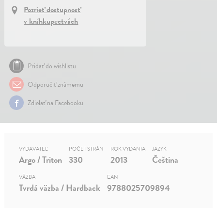
Pozrieť dostupnosť
v kníhkupectvách
Pridať do wishlistu
Odporučiť známemu
Zdielať na Facebooku
VYDAVATEĽ
POČET STRÁN
ROK VYDANIA
JAZYK
Argo / Triton
330
2013
Čeština
VÄZBA
EAN
Tvrdá väzba / Hardback
9788025709894