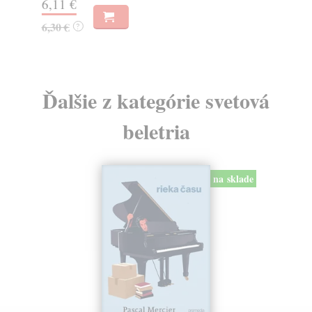
6,11 €
4,
6,30 €
?
Ďalšie z kategórie svetová
beletria
na sklade