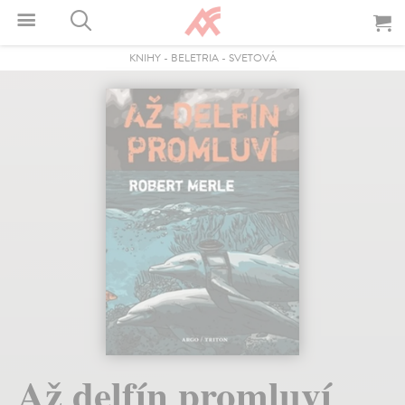
KNIHY
-
BELETRIA
-
SVETOVÁ
Až delfín promluví