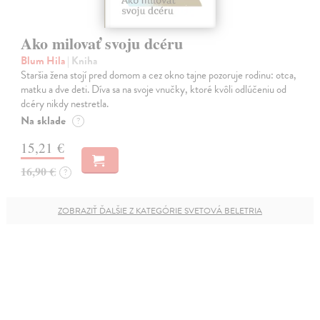
Ako milovať svoju dcéru
Blum Hila
| Kniha
Staršia žena stojí pred domom a cez okno tajne pozoruje rodinu: otca,
matku a dve deti. Díva sa na svoje vnučky, ktoré kvôli odlúčeniu od
dcéry nikdy nestretla.
Na sklade
?
15,21 €
16,90 €
?
ZOBRAZIŤ ĎALŠIE Z KATEGÓRIE SVETOVÁ BELETRIA