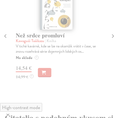
Než srdce promluví
J
Kawaguči Tošikazu
| Kniha
Gr
V tiché kavárně, kde se lze na okamžik vrátit v čase, se
Nej
znovu rozehrává série dojemných lidských os...
sla
Na sklade
Za
?
14,54 €
18
14,99 €
18
?
High-contrast mode
Čitatelia s podobným vkusom si