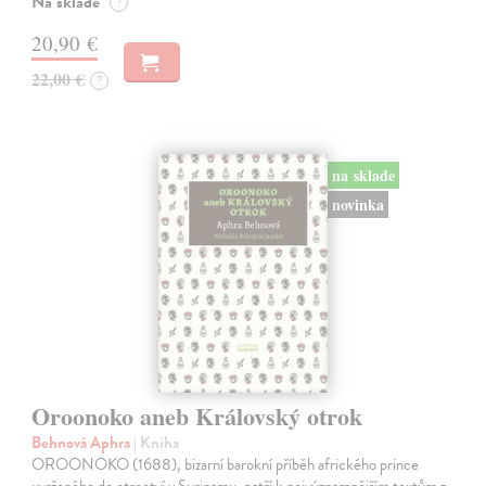
Na sklade
?
20,90 €
22,00 €
?
na sklade
novinka
Oroonoko aneb Královský otrok
Behnová Aphra
| Kniha
OROONOKO (1688), bizarní barokní příběh afrického prince