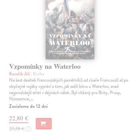
Vzpomínky na Waterloo
Kovařík Jiří
| Kniha
Na šest desítek francouzských pamětníků od císaře Francouzů až po
obyčejné vojáky vypráví o tom, jak zažili bitvu u Waterloo, snad
nejproslulejší střet v dějinách válek. Byl vítězný pro Brity, Prusy,
Nizozemce,…
Zasielame do 12 dní
22,80 €
23,50 €
?