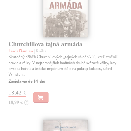
Churchillova tajná armáda
Lewis Damien
| Kniha
Skutečný příběh Churchillových „tajných válečníků“, kteří změnili
pravidla války. V nejtemnějších hodinách druhé světové války, kdy
Evropa hořela a britské impérium stálo na pokraji kolapsu, učinil
Winston…
Zasielame do 14 dní
18,42 €
18,99 €
?