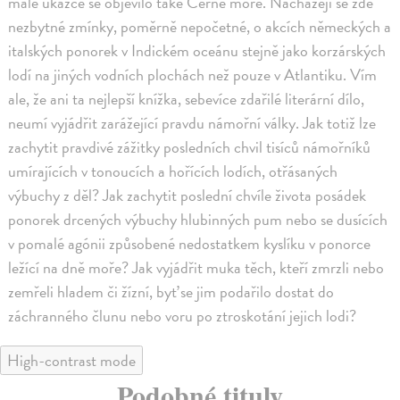
malé ukázce se objevilo také Černé moře. Nacházejí se zde
nezbytné zmínky, poměrně nepočetné, o akcích německých a
italských ponorek v Indickém oceánu stejně jako korzárských
lodí na jiných vodních plochách než pouze v Atlantiku. Vím
ale, že ani ta nejlepší knížka, sebevíce zdařilé literární dílo,
neumí vyjádřit zarážející pravdu námořní války. Jak totiž lze
zachytit pravdivé zážitky posledních chvil tisíců námořníků
umírajících v tonoucích a hořících lodích, otřásaných
výbuchy z děl? Jak zachytit poslední chvíle života posádek
ponorek drcených výbuchy hlubinných pum nebo se dusících
v pomalé agónii způsobené nedostatkem kyslíku v ponorce
ležící na dně moře? Jak vyjádřit muka těch, kteří zmrzli nebo
zemřeli hladem či žízní, byť se jim podařilo dostat do
záchranného člunu nebo voru po ztroskotání jejich lodi?
High-contrast mode
Podobné tituly