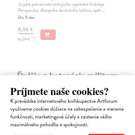
Druhá světová válka, největší v dějinách lidstva, se na
Pub
moři odehrála převážně na dvou oceánech, Atl...
čás
Do 5 dní
Za
15,42 €
13
15,90 €
14
?
Ďalšie z kategórie military
(vojenské dejiny)
Príjmete naše cookies?
K prevádzke internetového kníhkupectva Artforum
využívame cookies slúžiace na zabezpečenie a meranie
na sklade
funkčnosti, marketingové účely a zaistenie vášho
maximálneho pohodlia a spokojnosti.