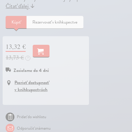
Čítať ďalej
↓
Kúpiť
Rezervovať v kníhkupectve
13,32 €
13,73 €
?
Zasielame do 4 dní
Pozrieť dostupnosť
v kníhkupectvách
Pridať do wishlistu
Odporučiť známemu