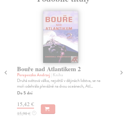
Bouře nad Atlantikem 2
B
Perepeczko Andrzej
| Kniha
Pe
Druhá světová válka, největší v dějinách lidstva, se na
Pub
moři odehrála převážně na dvou oceánech, Atl...
čás
Do 5 dní
Za
15,42 €
13
15,90 €
14
?