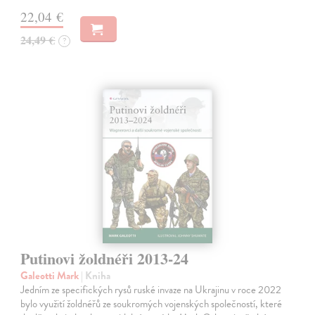
22,04 €
24,49 €
?
Putinovi žoldnéři 2013-24
Galeotti Mark
| Kniha
Jedním ze specifických rysů ruské invaze na Ukrajinu v roce 2022
bylo využití žoldnéřů ze soukromých vojenských společností, které