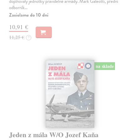
doplňovaly jednotky pravidelné armády. Mark Galeotti, přední
odborník…
Zasielame do 10 dní
10,91 €
11,25 €
?
na sklade
Jeden z mála W/O Jozef Kaňa