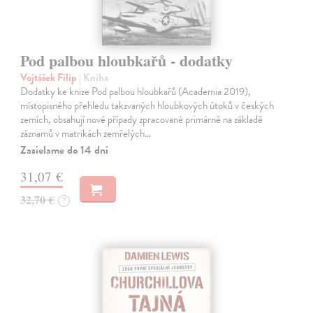
Pod palbou hloubkařů - dodatky
Vojtášek Filip
| Kniha
Dodatky ke knize Pod palbou hloubkařů (Academia 2019),
místopisného přehledu takzvaných hloubkových útoků v českých
zemích, obsahují nové případy zpracované primárně na základě
záznamů v matrikách zemřelých…
Zasielame do 14 dní
31,07 €
32,70 €
?