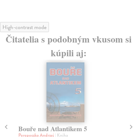
High-contrast mode
Čitatelia s podobným vkusom si
kúpili aj:
Bouře nad Atlantikem 2
B
Perepeczko Andrzej
| Kniha
Pe