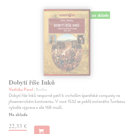
na sklade
Dobytí říše Inků
Vodička Pavel
| Kniha
Dobytí říše Inků nesporně patří k vrcholům španělské conquisty na
jihoamerickém kontinentu. V roce 1532 se poblíž zničeného Tumbesu
vylodila výprava o síle 168 mužů.
Na sklade
22,33 €