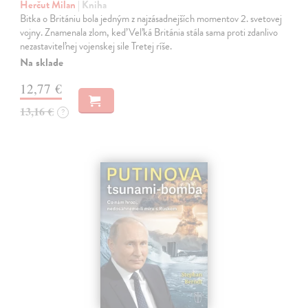
Herčut Milan
| Kniha
Bitka o Britániu bola jedným z najzásadnejších momentov 2. svetovej
vojny. Znamenala zlom, keď Veľká Británia stála sama proti zdanlivo
nezastaviteľnej vojenskej sile Tretej ríše.
Na sklade
12,77 €
13,16 €
?