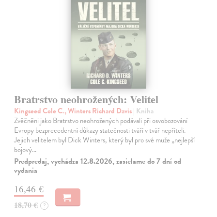
Bratrstvo neohrožených: Velitel
Kingseed Cole C., Winters Richard Davis
| Kniha
Zvěčněni jako Bratrstvo neohrožených podávali při osvobozování
Evropy bezprecedentní důkazy statečnosti tváří v tvář nepříteli.
Jejich velitelem byl Dick Winters, který byl pro své muže „nejlepší
bojový…
Predpredaj, vychádza 12.8.2026, zasielame do 7 dní od
vydania
16,46 €
18,70 €
?