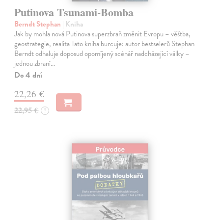
Putinova Tsunami-Bomba
Berndt Stephan
| Kniha
Jak by mohla nová Putinova superzbraň změnit Evropu – věštba,
geostrategie, realita Tato kniha burcuje: autor bestselerů Stephan
Berndt odhaluje doposud opomíjený scénář nadcházející války –
jednou zbraní…
Do 4 dní
22,26 €
22,95 €
?