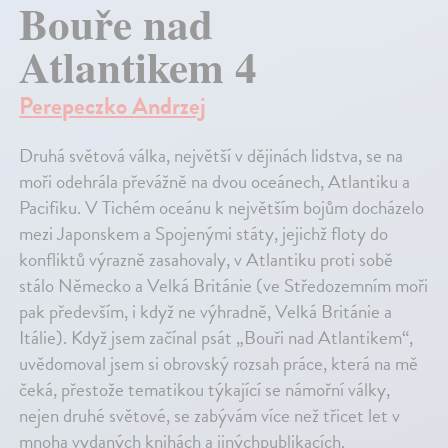
Bouře nad
Atlantikem 4
Perepeczko Andrzej
Druhá světová válka, největší v dějinách lidstva, se na
moři odehrála převážně na dvou oceánech, Atlantiku a
Pacifiku. V Tichém oceánu k největším bojům docházelo
mezi Japonskem a Spojenými státy, jejichž floty do
konfliktů výrazně zasahovaly, v Atlantiku proti sobě
stálo Německo a Velká Británie (ve Středozemním moři
pak především, i když ne výhradně, Velká Británie a
Itálie). Když jsem začínal psát „Bouři nad Atlantikem“,
uvědomoval jsem si obrovský rozsah práce, která na mě
čeká, přestože tematikou týkající se námořní války,
nejen druhé světové, se zabývám více než třicet let v
mnoha vydaných knihách a jinýchpublikacích.