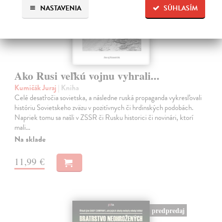
NASTAVENIA
SÚHLASÍM
Ako Rusi veľkú vojnu vyhrali...
Kumičák Juraj
| Kniha
Celé desaťročia sovietska, a následne ruská propaganda vykresľovali
históriu Sovietskeho zväzu v pozitívnych či hrdinských podobách.
Napriek tomu sa našli v ZSSR či Rusku historici či novinári, ktorí
mali…
Na sklade
11,99 €
predpredaj