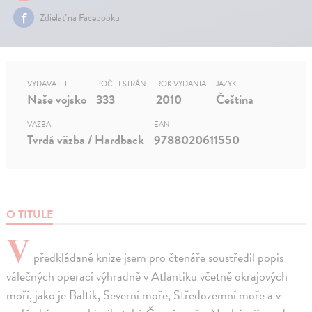
Zdielať na Facebooku
VYDAVATEĽ
POČET STRÁN
ROK VYDANIA
JAZYK
Naše vojsko
333
2010
Čeština
VÄZBA
EAN
Tvrdá väzba / Hardback
9788020611550
O TITULE
V
předkládané knize jsem pro čtenáře soustředil popis
válečných operací výhradně v Atlantiku včetně okrajových
moří, jako je Baltik, Severní moře, Středozemní moře a v