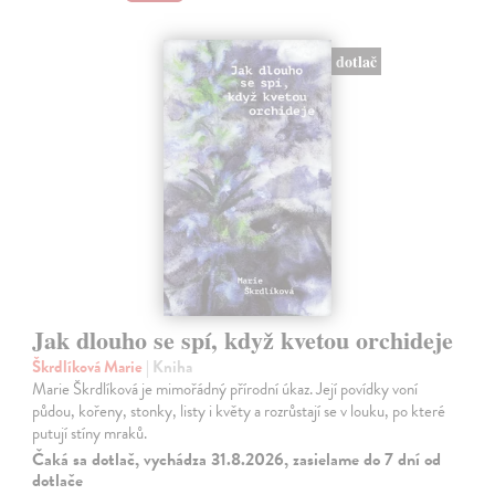
dotlač
Jak dlouho se spí, když kvetou orchideje
Škrdlíková Marie
| Kniha
Marie Škrdlíková je mimořádný přírodní úkaz. Její povídky voní
půdou, kořeny, stonky, listy i květy a rozrůstají se v louku, po které
putují stíny mraků.
Čaká sa dotlač, vychádza 31.8.2026, zasielame do 7 dní od
dotlače