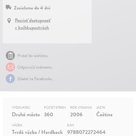
Zasielame do 4 dní
Pozrieť dostupnosť
v kníhkupectvách
Pridať do wishlistu
Odporučiť známemu
Zdielať na Facebooku
VYDAVATEĽ
POČET STRÁN
ROK VYDANIA
JAZYK
Druhé město
360
2006
Čeština
VÄZBA
EAN
Tvrdá väzba / Hardback
9788072272464