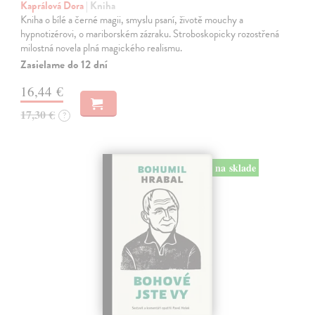
Kaprálová Dora
| Kniha
Kniha o bílé a černé magii, smyslu psaní, životě mouchy a
hypnotizérovi, o mariborském zázraku. Stroboskopicky rozostřená
milostná novela plná magického realismu.
Zasielame do 12 dní
16,44 €
17,30 €
?
na sklade