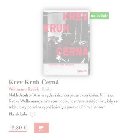
na sklade
Krev Kruh Černá
Wollmann Radek
| Kniha
Nakladatelství Alarm vydává druhou prozaickou knihu. Kniha od
Radka Wollmanna je návratem do konce devadesátých let, kdy se
subkultury po svém vypořádávaly s porevolučním chaosem.
Na sklade
?
18,80 €