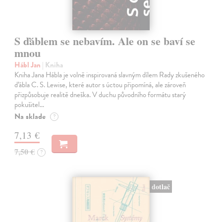
S ďáblem se nebavím. Ale on se baví se
mnou
Hábl Jan
| Kniha
Kniha Jana Hábla je volně inspirovaná slavným dílem Rady zkušeného
ďábla C. S. Lewise, které autor s úctou připomíná, ale zároveň
přizpůsobuje realitě dneška. V duchu původního formátu starý
pokušitel…
Na sklade
?
7,13 €
7,50 €
?
dotlač