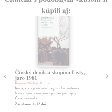
kúpili aj:
Čínský deník a skupina Listy,
jaro 1981
C
Reiman Michal
| Kniha
Sk
Kniha, která je unikátním ego-dokumentem a
Pov
historickým pramenem k poznání pro dějiny
pov
Československa ...
pro
Zasielame do 12 dní