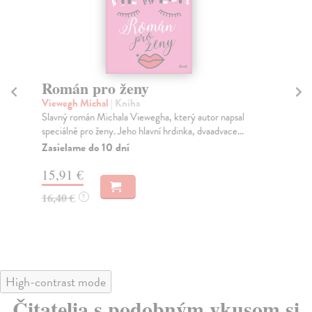
Román pro ženy
Po
Viewegh Michal
| Kniha
Vi
Slavný román Michala Viewegha, který autor napsal
Mic
speciálně pro ženy. Jeho hlavní hrdinka, dvaadvace...
zná
Zasielame do 10 dní
Za
15,91 €
13
16,40 €
14
?
High-contrast mode
Čitatelia s podobným vkusom si