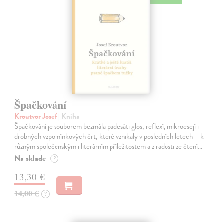
Špačkování
Kroutvor Josef
| Kniha
Špačkování je souborem bezmála padesáti glos, reflexí, mikroesejí i
drobných vzpomínkových črt, které vznikaly v posledních letech – k
různým společenským i literárním příležitostem a z radosti ze čtení…
Na sklade
?
13,30 €
14,00 €
?