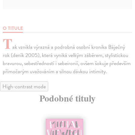
O TITULE
T
ak vznikla výrazná a podrobná osobní kronika Báječný
rok (deník 2005), která vyniká velkým záběrem, stylistickou
bravurou, sebestředností i sebeironií, ovšem šokuje především
přímočarým uvažováním a silnou dávkou intimity.
High-contrast mode
Podobné tituly