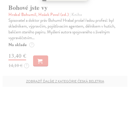
Bohové jste vy
Hrabal Bohumil, Hošek Pavel (ed.)
| Kniha
Spisovatel a doktor práv Bohumil Hrabal prošel řadou profesí: byl
skladníkem, výpravčím, pojišťovacím agentem, dělníkem v hutích,
baličem starého papíru. Myšlení autora spojovaného s živelným
vypravěčstvím…
Na sklade
?
13,40 €
14,10 €
?
ZOBRAZIŤ ĎALŠIE Z KATEGÓRIE ČESKÁ BELETRIA