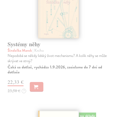
Systémy něhy
Šindelka Marek
| Kniha
Nepodobá se někdy lidský život mechanismu? A kolik něhy se může
skrývat ve stroji?
Čaká sa dotlač, vychádza 1.9.2026, zasielame do 7 dní od
dotlače
22,33 €
23,50 €
?
na sklade