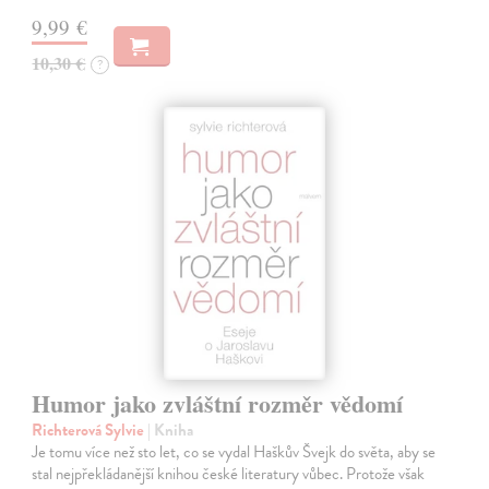
9,99 €
10,30 €
?
Humor jako zvláštní rozměr vědomí
Richterová Sylvie
| Kniha
Je tomu více než sto let, co se vydal Haškův Švejk do světa, aby se
stal nejpřekládanější knihou české literatury vůbec. Protože však