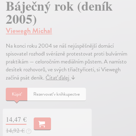
Báječný rok (deník
2005)
Viewegh Michal
Na konci roku 2004 se náš nejúspěšnější domácí
spisovatel rozhodl svérázně protestovat proti bulvárním
praktikám — celoročním mediálním půstem. A namísto
desítek rozhovorů, ve svých třiačtyřiceti, si Viewegh
začíná psát deník.
Čítať ďalej
↓
Kúpiť
Rezervovať v kníhkupectve
14,47 €
14,92 €
?