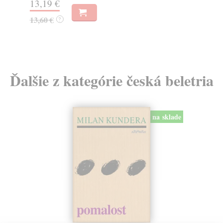
13,19 €
8,
13,60 €
?
Ďalšie z kategórie česká beletria
na sklade