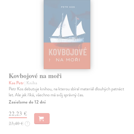
Kovbojové na moři
Kos Petr
| Kniha
Petr Kos debutuje knihou, na kterou sbíral materiál dlouhých patnáct
let. Ale jak říká, všechno má svůj správný čas.
Zasielame do 12 dní
22,23 €
23,40 €
?