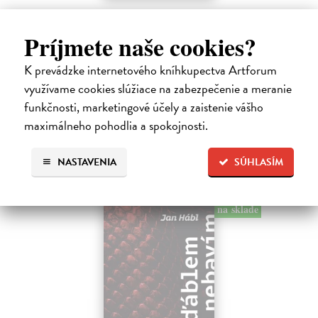
Pomalost
Kundera Milan
| Kniha
Príjmete naše cookies?
Pomalost, chronologicky první ze čtyř románů Milana Kundery
napsaných francouzsky, vychází v českém překladu Anny
K prevádzke internetového kníhkupectva Artforum
Kareninové. Vydávání Kunderových románů v českém jazyce se
využívame cookies slúžiace na zabezpečenie a meranie
uzavírá.
funkčnosti, marketingové účely a zaistenie vášho
Na sklade
?
maximálneho pohodlia a spokojnosti.
14,73 €
15,50 €
?
NASTAVENIA
SÚHLASÍM
na sklade