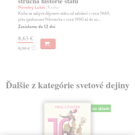
stručná historie států
Sv
Dva
Novotný Lukáš
| Kniha
zví
Kniha se zabývá dějinami státu od založení v roce 1949,
d...
přes sjednocení Německa v roce 1990 až do so...
Do
Zasielame do 12 dní
10
8,63 €
10
8,90 €
?
Ďalšie z kategórie svetové dejiny
na sklade