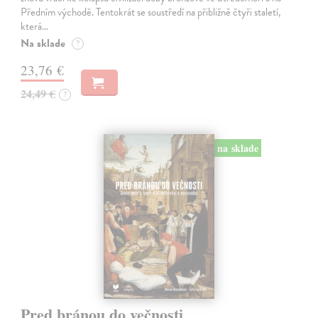
Předním východě. Tentokrát se soustředí na přibližně čtyři staletí,
která…
Na sklade
?
23,76 €
24,49 €
?
na sklade
Pred bránou do večnosti