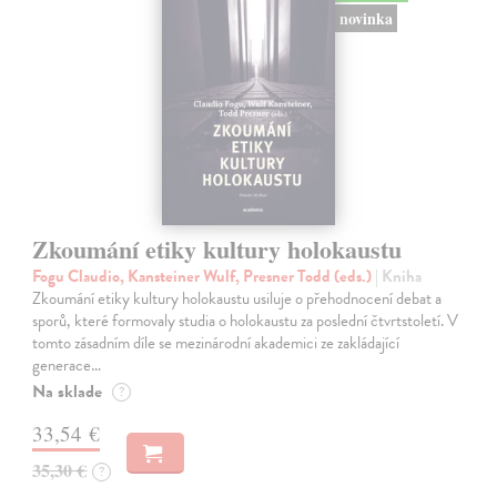
novinka
Zkoumání etiky kultury holokaustu
Fogu Claudio, Kansteiner Wulf, Presner Todd (eds.)
| Kniha
Zkoumání etiky kultury holokaustu usiluje o přehodnocení debat a
sporů, které formovaly studia o holokaustu za poslední čtvrtstoletí. V
tomto zásadním díle se mezinárodní akademici ze zakládající
generace…
Na sklade
?
33,54 €
35,30 €
?