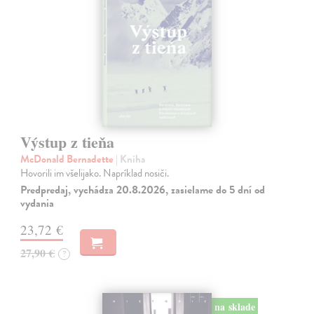
Výstup z tieňa
McDonald Bernadette
| Kniha
Hovorili im všelijako. Napríklad nosiči.
Predpredaj, vychádza 20.8.2026, zasielame do 5 dní od
vydania
23,72 €
27,90 €
?
na sklade