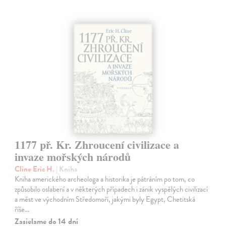
1177 př. Kr. Zhroucení civilizace a
invaze mořských národů
Cline Eric H.
| Kniha
Kniha amerického archeologa a historika je pátráním po tom, co
způsobilo oslabení a v některých případech i zánik vyspělých civilizací
a měst ve východním Středomoří, jakými byly Egypt, Chetitská
říše…
Zasielame do 14 dní