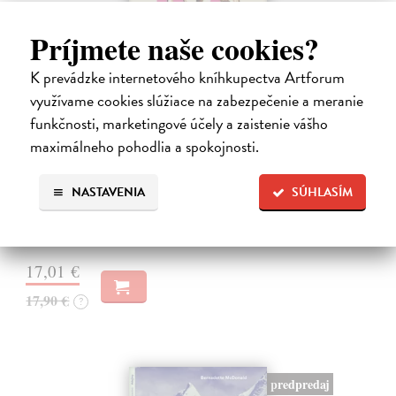
Príjmete naše cookies?
K prevádzke internetového kníhkupectva Artforum
využívame cookies slúžiace na zabezpečenie a meranie
10 omylov, ktoré zmenili dejiny
funkčnosti, marketingové účely a zaistenie vášho
maximálneho pohodlia a spokojnosti.
Coulter Paul
| Kniha
Všetci robíme chyby, no len málokto svojím prešľapom zmení chod
dejín. Kniha 10 omylov, ktoré zmenili dejiny prináša vtipný a
NASTAVENIA
SÚHLASÍM
osviežujúci výber neúmyselných pochybení, ktorým sa to podarilo –
raz to bol…
Na sklade
?
17,01 €
17,90 €
?
predpredaj