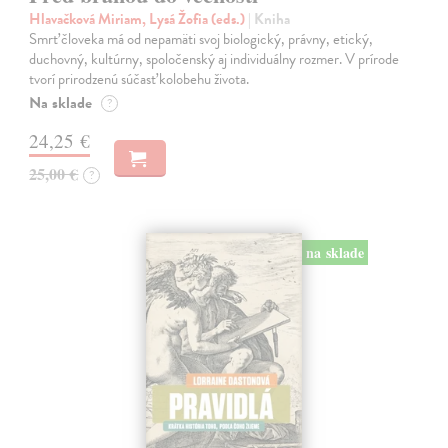
Hlavačková Miriam, Lysá Žofia (eds.)
| Kniha
Smrť človeka má od nepamäti svoj biologický, právny, etický,
duchovný, kultúrny, spoločenský aj individuálny rozmer. V prírode
tvorí prirodzenú súčasť kolobehu života.
Na sklade
?
24,25 €
25,00 €
?
na sklade