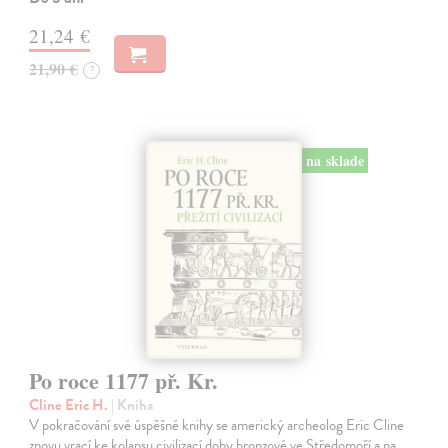
21,24 €
21,90 €
?
na sklade
Po roce 1177 př. Kr.
Cline Eric H.
| Kniha
V pokračování své úspěšné knihy se americký archeolog Eric Cline
znovu vrací ke kolapsu civilizací doby bronzové ve Středomoří a na