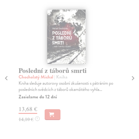
Poslední z táborů smrti
R
a 
Chocholatý Michal
| Kniha
1
Kniha sleduje autorovy osobní zkušenosti s pátráním po
posledních svědcích z táborů okamžitého vyhla...
Re
Zasielame do 12 dní
Prv
det
13,68 €
Do
dní
14,10 €
?
gar
10