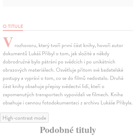
O TITULE
V
rozhovoru, který tvoří první část knihy, hovoří autor
dokumentů Lukáš Přibyl o tom, jak složité a někdy
dobrodružné bylo pátrání po svědcích i po unikátních
obrazových materiálech. Osvětluje přitom své badatelské
postupy a vypráví o tom, co se do filmů nedostalo. Druhá
část knihy obsahuje přepisy svědectví lidí, kteří o
zapomenutých transportech vypovídali ve filmech. Kniha
obsahuje i cennou fotodokumentaci z archivu Lukáše Přibyla.
High-contrast mode
Podobné tituly