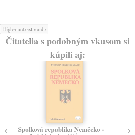
10
High-contrast mode
Čitatelia s podobným vkusom si
kúpili aj:
Spolková republika Neměcko -
Z