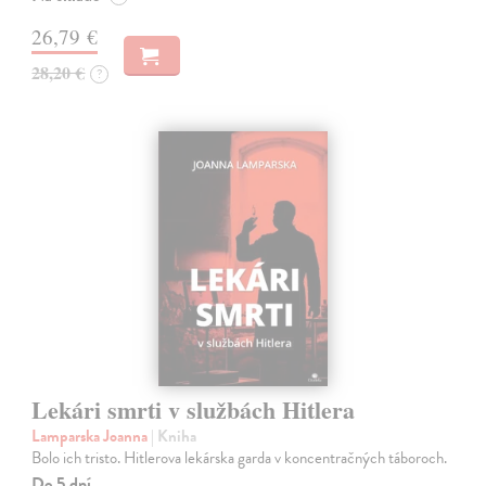
26,79 €
28,20 €
?
Lekári smrti v službách Hitlera
Lamparska Joanna
| Kniha
Bolo ich tristo. Hitlerova lekárska garda v koncentračných táboroch.
Do 5 dní