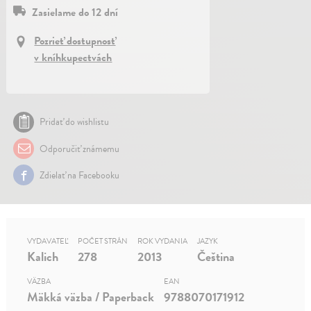
Zasielame do 12 dní
Pozrieť dostupnosť
v kníhkupectvách
Pridať do wishlistu
Odporučiť známemu
Zdielať na Facebooku
VYDAVATEĽ
POČET STRÁN
ROK VYDANIA
JAZYK
Kalich
278
2013
Čeština
VÄZBA
EAN
Mäkká väzba / Paperback
9788070171912