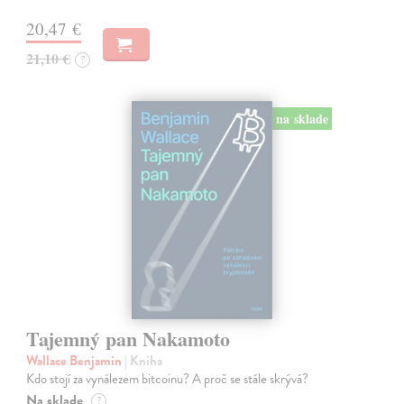
20,47 €
21,10 €
?
na sklade
Tajemný pan Nakamoto
Wallace Benjamin
| Kniha
Kdo stojí za vynálezem bitcoinu? A proč se stále skrývá?
Na sklade
?