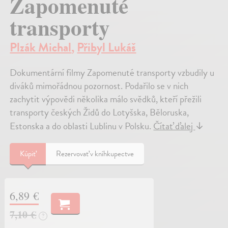
Zapomenuté
transporty
Plzák Michal
,
Přibyl Lukáš
Dokumentární filmy Zapomenuté transporty vzbudily u
diváků mimořádnou pozornost. Podařilo se v nich
zachytit výpovědi několika málo svědků, kteří přežili
transporty českých Židů do Lotyšska, Běloruska,
Estonska a do oblasti Lublinu v Polsku.
Čítať ďalej
↓
Kúpiť
Rezervovať v kníhkupectve
6,89 €
7,10 €
?