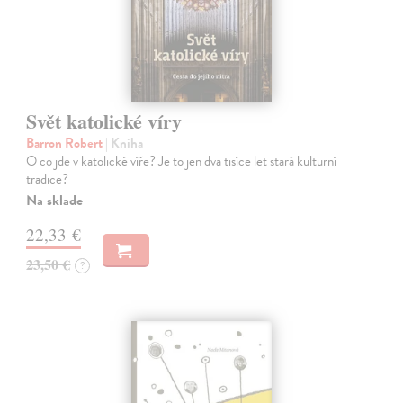
Svět katolické víry
Barron Robert
| Kniha
O co jde v katolické víře? Je to jen dva tisíce let stará kulturní
tradice?
Na sklade
22,33 €
23,50 €
?