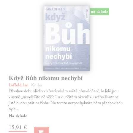
na sklade
Když Bůh nikomu nechybí
Loffeld Jan
| Kniha
Dlouhou dobu vládlo v křesťanském světě přesvědčení, že lidé jsou
vlastně „nevyléčitelně věřící“ a v určitém okamžiku svého života se
jistě budou ptát na Boha. Na tomto nezpochybnitelném předpokladu
byla…
Na sklade
15,91 €