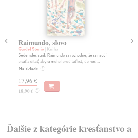
Raimundo, slovo
V
Gardel Stenio
| Kniha
Sh
Sedemdesiatnik Raimundo sa rozhodne, že sa naučí
Hvi
písať a čítať, aby si mohol prečítať list, čo nosí ...
pol
Na sklade
Do
?
17,96 €
24
18,90 €
24
?
Ďalšie z kategórie kresťanstvo a