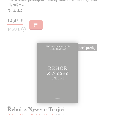
Plynulým…
Do 4 dní
14,45 €
14,90 €
?
predpredaj
Řehoř z Nyssy o Trojici