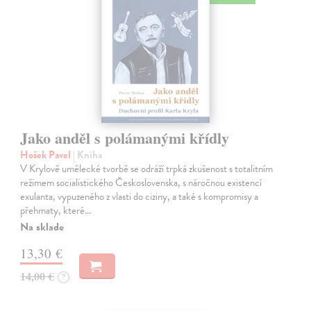
Jako anděl s polámanými křídly
Hošek Pavel
| Kniha
V Krylově umělecké tvorbě se odráží trpká zkušenost s totalitním
režimem socialistického Československa, s náročnou existencí
exulanta, vypuzeného z vlasti do ciziny, a také s kompromisy a
přehmaty, které…
Na sklade
13,30 €
14,00 €
?