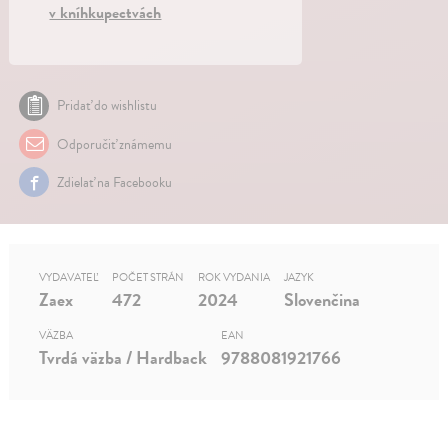
v kníhkupectvách
Pridať do wishlistu
Odporučiť známemu
Zdielať na Facebooku
VYDAVATEĽ
POČET STRÁN
ROK VYDANIA
JAZYK
Zaex
472
2024
Slovenčina
VÄZBA
EAN
Tvrdá väzba / Hardback
9788081921766