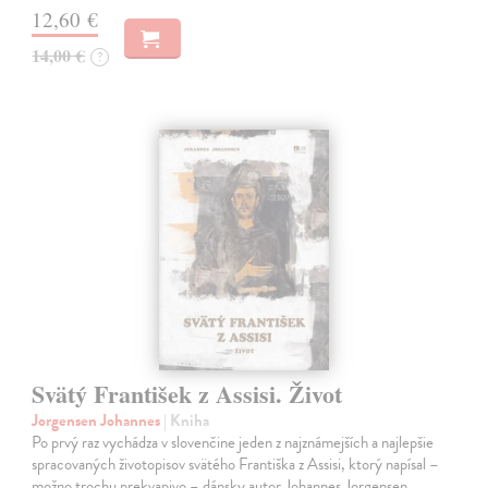
12,60 €
14,00 €
?
Svätý František z Assisi. Život
Jorgensen Johannes
| Kniha
Po prvý raz vychádza v slovenčine jeden z najznámejších a najlepšie
spracovaných životopisov svätého Františka z Assisi, ktorý napísal –
možno trochu prekvapivo – dánsky autor Johannes Jorgensen.