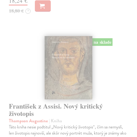
18,24 €
18,80 €
?
na sklade
František z Assisi. Nový kritický
životopis
Thompson Augustine
| Kniha
Táto kniha nesie podtitul „Nový kritický životopis“, čím sa nemyslí,
len životopis najnovší, ale skôr nový portrét muža, ktorý je známy ako