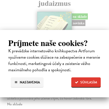
judaizmus
na sklade
novinka
Príjmete naše cookies?
K prevádzke internetového kníhkupectva Artforum
využívame cookies slúžiace na zabezpečenie a meranie
funkčnosti, marketingové účely a zaistenie vášho
maximálneho pohodlia a spokojnosti.
Rabín sa rozpráva s Ježišom
NASTAVENIA
SÚHLASÍM
Neusner Jacob
| Kniha
Autor knihy sa v duchu stáva v Galilei poslucháčom Ježišovej Reči na
vrchu. Ako pravoverný rabín sa usiluje pozorne počúvať tohto nového
učiteľa a porovnáva jeho učenie s tým, čo hovorí židovská Tóra.
Na sklade