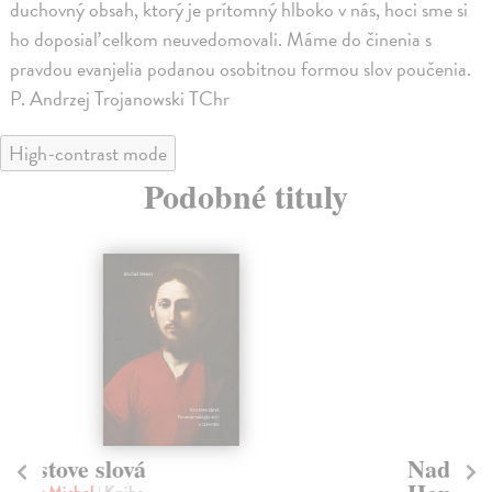
duchovný obsah, ktorý je prítomný hlboko v nás, hoci sme si
ho doposiaľ celkom neuvedomovali. Máme do činenia s
pravdou evanjelia podanou osobitnou formou slov poučenia.
P. Andrzej Trojanowski TChr
High-contrast mode
Podobné tituly
Nad slovami sv. Izáka Sýrskeho
Fr