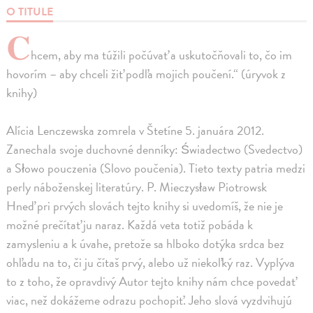
O TITULE
C
hcem, aby ma túžili počúvať a uskutočňovali to, čo im
hovorím – aby chceli žiť podľa mojich poučení.“ (úryvok z
knihy)
Alícia Lenczewska zomrela v Štetíne 5. januára 2012.
Zanechala svoje duchovné denníky: Świadectwo (Svedectvo)
a Słowo pouczenia (Slovo poučenia). Tieto texty patria medzi
perly náboženskej literatúry. P. Mieczysław Piotrowsk
Hneď pri prvých slovách tejto knihy si uvedomíš, že nie je
možné prečítať ju naraz. Každá veta totiž pobáda k
zamysleniu a k úvahe, pretože sa hlboko dotýka srdca bez
ohľadu na to, či ju čítaš prvý, alebo už niekoľký raz. Vyplýva
to z toho, že opravdivý Autor tejto knihy nám chce povedať
viac, než dokážeme odrazu pochopiť. Jeho slová vyzdvihujú