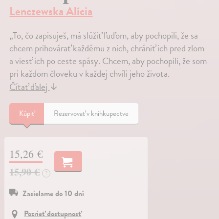
Lenczewska Alícia
„To, čo zapisuješ, má slúžiť ľuďom, aby pochopili, že sa
chcem prihovárať každému z nich, chrániť ich pred zlom
a viesť ich po ceste spásy. Chcem, aby pochopili, že som
pri každom človeku v každej chvíli jeho života.
Čítať ďalej
↓
Kúpiť
Rezervovať v kníhkupectve
15,26 €
15,90 €
?
Zasielame do 10 dní
Pozrieť dostupnosť