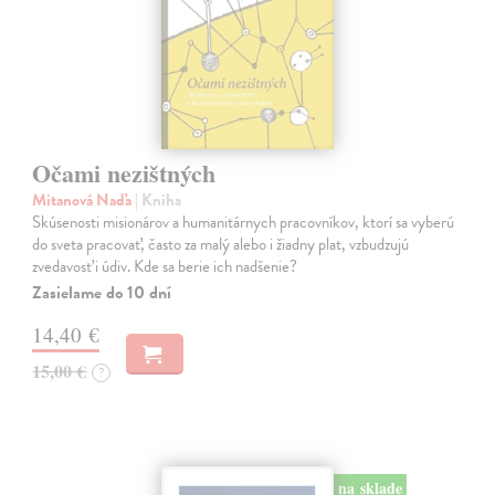
Očami nezištných
Mitanová Naďa
| Kniha
Skúsenosti misionárov a humanitárnych pracovníkov, ktorí sa vyberú
do sveta pracovať, často za malý alebo i žiadny plat, vzbudzujú
zvedavosť i údiv. Kde sa berie ich nadšenie?
Zasielame do 10 dní
14,40 €
15,00 €
?
na sklade