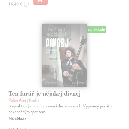
16,40 €
?
na sklade
Ten farář je nějakej divnej
Palán Aleš
| Kniha
Nepraktický mimoň s hlavou kdesi v oblacích. Vypasený prelát s
nekonečným apetitem.
Na sklade