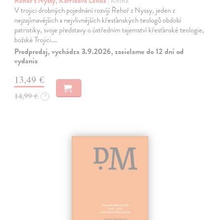
Řehoř z Nyssy, Karfíková Lenka
| Kniha
V trojici drobných pojednání rozvíjí Řehoř z Nyssy, jeden z
nejzajímavějších a nejvlivnějších křesťanských teologů období
patristiky, svoje představy o ústředním tajemství křesťanské teologie,
božské Trojici.…
Predpredaj, vychádza 3.9.2026, zasielame do 12 dní od
vydania
13,49 €
14,99 €
?