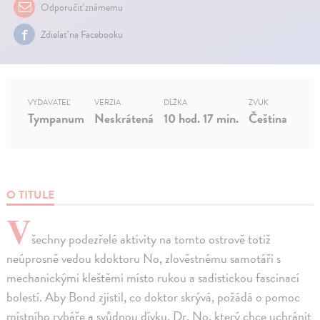
Odporučiť známemu
Zdielať na Facebooku
VYDAVATEĽ
VERZIA
DĹŽKA
ZVUK
Tympanum
Neskrátená
10 hod. 17 min.
Čeština
O TITULE
V
šechny podezřelé aktivity na tomto ostrově totiž
neúprosně vedou kdoktoru No, zlověstnému samotáři s
mechanickými kleštěmi místo rukou a sadistickou fascinací
bolestí. Aby Bond zjistil, co doktor skrývá, požádá o pomoc
místního rybáře a svůdnou dívku. Dr. No, který chce uchránit