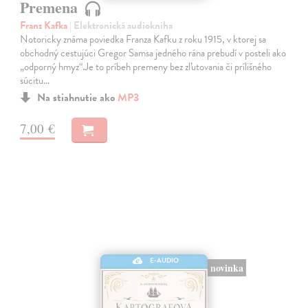
Premena
Franz Kafka
| Elektronická audiokniha
Notoricky známa poviedka Franza Kafku z roku 1915, v ktorej sa
obchodný cestujúci Gregor Samsa jedného rána prebudí v posteli ako
„odporný hmyz“.Je to príbeh premeny bez zľutovania či prílišného
súcitu…
Na stiahnutie ako
MP3
7,00 €
E-AUDIO
novinka