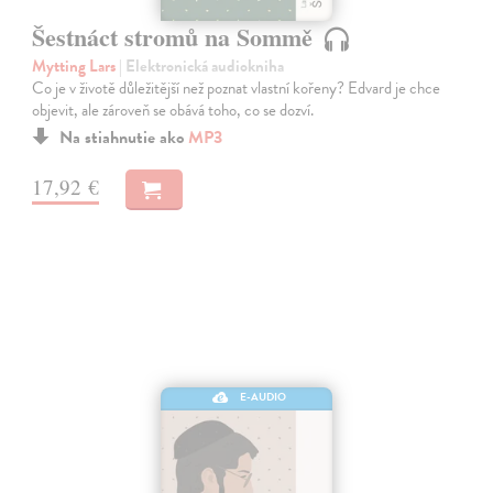
Šestnáct stromů na Sommě
Mytting Lars
| Elektronická audiokniha
Co je v životě důležitější než poznat vlastní kořeny? Edvard je chce
objevit, ale zároveň se obává toho, co se dozví.
Na stiahnutie ako
MP3
17,92 €
E-AUDIO