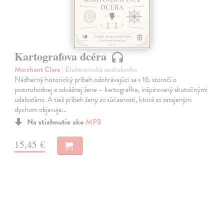
Kartografova dcéra
Marchant Clare
| Elektronická audiokniha
Nádherný historický príbeh odohrávajúci sa v 16. storočí o
pozoruhodnej a odvážnej žene – kartografke, inšpirovaný skutočnými
udalosťami. A tiež príbeh ženy zo súčasnosti, ktorá zo zatajeným
dychom objavuje…
Na stiahnutie ako
MP3
15,45 €