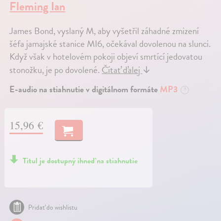
Fleming Ian
James Bond, vyslaný M, aby vyšetřil záhadné zmizení
šéfa jamajské stanice MI6, očekával dovolenou na slunci.
Když však v hotelovém pokoji objeví smrtící jedovatou
stonožku, je po dovolené.
Čítať ďalej
↓
E-audio na stiahnutie v digitálnom formáte
MP3
?
15,96 €
Titul je dostupný ihneď na stiahnutie
Pridať do wishlistu