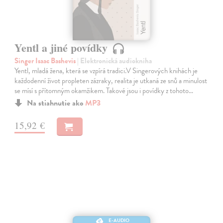
Yentl a jiné povídky
Singer Isaac Bashevis
| Elektronická audiokniha
Yentl, mladá žena, která se vzpírá tradici.V Singerových knihách je
každodenní život propleten zázraky, realita je utkaná ze snů a minulost
se mísí s přítomným okamžikem. Takové jsou i povídky z tohoto…
Na stiahnutie ako
MP3
15,92 €
E-AUDIO