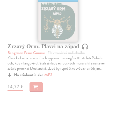
Zrzavý Orm: Plavci na západ
Bengtsson Frans Gunnar
| Elektronická audiokniha
Klasická kniha o námořních výpravách vikingů v 10. století.Příběh z
dob, kdy vikingové otřásali základy evropských monarchií a na sever
začalo pronikat křesťanství. „Lidé byli zpočátku zvědavi a rádi jim…
Na stiahnutie ako
MP3
14,72 €