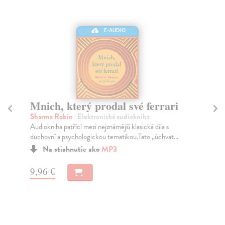
E-AUDIO
Mudrc, surfař a byznysmenka
V
d
Sharma Robin
| Elektronická audiokniha
Knížka autora světoznámého bestselleru Mnich, který
Fe
prodal své ferrari vypráví příběh Jacka Valentin...
Záb
sal
Na stiahnutie ako
MP3
9,96 €
5,