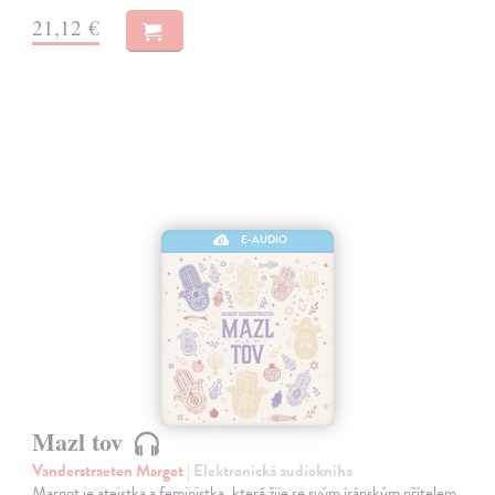
21,12 €
E-AUDIO
Mazl tov
Vanderstraeten Margot
| Elektronická audiokniha
Margot je ateistka a feministka, která žije se svým íránským přítelem