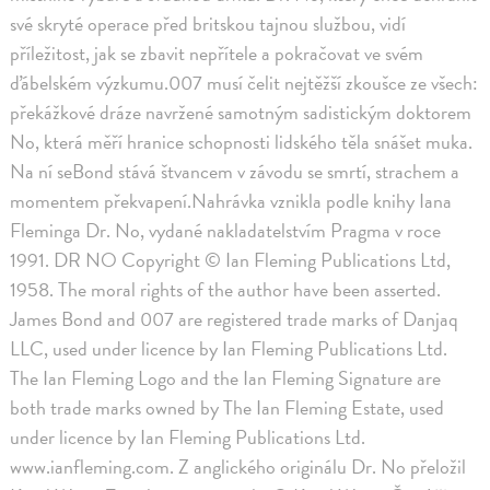
své skryté operace před britskou tajnou službou, vidí
příležitost, jak se zbavit nepřítele a pokračovat ve svém
ďábelském výzkumu.007 musí čelit nejtěžší zkoušce ze všech:
překážkové dráze navržené samotným sadistickým doktorem
No, která měří hranice schopnosti lidského těla snášet muka.
Na ní seBond stává štvancem v závodu se smrtí, strachem a
momentem překvapení.Nahrávka vznikla podle knihy Iana
Fleminga Dr. No, vydané nakladatelstvím Pragma v roce
1991. DR NO Copyright © Ian Fleming Publications Ltd,
1958. The moral rights of the author have been asserted.
James Bond and 007 are registered trade marks of Danjaq
LLC, used under licence by Ian Fleming Publications Ltd.
The Ian Fleming Logo and the Ian Fleming Signature are
both trade marks owned by The Ian Fleming Estate, used
under licence by Ian Fleming Publications Ltd.
www.ianfleming.com. Z anglického originálu Dr. No přeložil