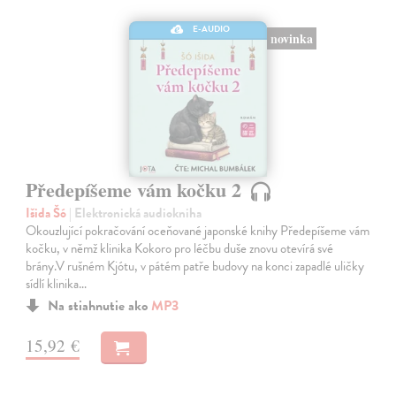
E-AUDIO
novinka
Předepíšeme vám kočku 2
Išida Šó
| Elektronická audiokniha
Okouzlující pokračování oceňované japonské knihy Předepíšeme vám
kočku, v němž klinika Kokoro pro léčbu duše znovu otevírá své
brány.V rušném Kjótu, v pátém patře budovy na konci zapadlé uličky
sídlí klinika…
Na stiahnutie ako
MP3
15,92 €