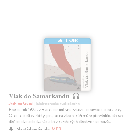
E-AUDIO
Vlak do Samarkandu
Jachina Guzel
| Elektronická audiokniha
Píše se rok 1923, v Rusku definitivně zvítězili bolševici a lepší zítřky.
O kolik lepší ty zítřky jsou, se na vlastní kůži může přesvědčit pět set
dětí od dvou do dvanácti let z kazaňských dětských domovů…
Na stiahnutie ako
MP3