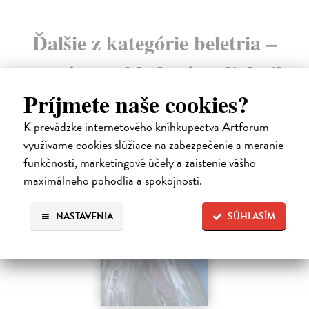
Ďalšie z kategórie beletria –
svetové a prekladové audioknihy
Príjmete naše cookies?
K prevádzke internetového kníhkupectva Artforum
využívame cookies slúžiace na zabezpečenie a meranie
funkčnosti, marketingové účely a zaistenie vášho
maximálneho pohodlia a spokojnosti.
E-AUDIO
NASTAVENIA
SÚHLASÍM