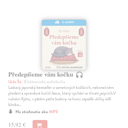
E-AUDIO
Předepíšeme vám kočku
Išida Šó
| Elektronická audiokniha
Laskavý japonský bestseller o sametových kožíšcích, nekonečném
předení a opravdové kočičí lásce, který vychází ve třiceti jazycích.V
rušném Kjótu, v pátém patře budovy na konci zapadlé uličky sídlí
klinika…
Na stiahnutie ako
MP3
15,92 €