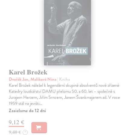
Karel Brožek
Dvořák Jan, Malíková Nina
| Kniha
Karel Brožek náležel k legendární skupině absolventů nově zřízené
Katedry loutkářství DAMU přelomu 50. a 60. let – společně s
Jurajem Herzem, Jiřím Srncem, Janem Švankmajerem ad. V roce
1959 stál na jevišti…
Zasielame do 12 dní
9,12 €
9,40 €
?