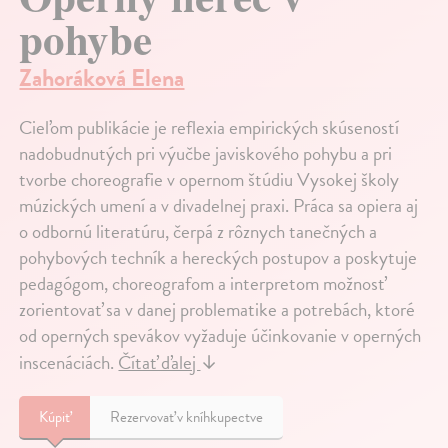
pohybe
Zahoráková Elena
Cieľom publikácie je reflexia empirických skúseností
nadobudnutých pri výučbe javiskového pohybu a pri
tvorbe choreografie v opernom štúdiu Vysokej školy
múzických umení a v divadelnej praxi. Práca sa opiera aj
o odbornú literatúru, čerpá z rôznych tanečných a
pohybových techník a hereckých postupov a poskytuje
pedagógom, choreografom a interpretom možnosť
zorientovať sa v danej problematike a potrebách, ktoré
od operných spevákov vyžaduje účinkovanie v operných
inscenáciách.
Čítať ďalej
↓
Kúpiť
Rezervovať v kníhkupectve