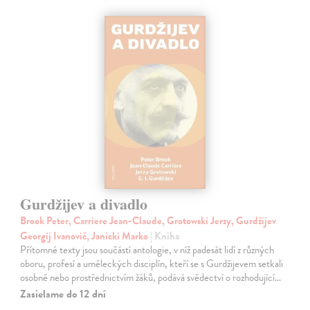
Gurdžijev a divadlo
Brook Peter, Carriere Jean-Claude, Grotowski Jerzy, Gurdžijev
Georgij Ivanovič, Janicki Marko
| Kniha
Přítomné texty jsou součástí antologie, v níž padesát lidí z různých
oboru, profesí a uměleckých disciplín, kteří se s Gurdžijevem setkali
osobně nebo prostřednictvím žáků, podává svědectví o rozhodující…
Zasielame do 12 dní