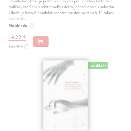
Divadlo bez stresu je praktická príručka pre učiteľov, lektorov a
rodičov, ktorí chcú robiť divadlo s deťmi jednoducho a s radosťou.
Obsahuje hotové divadelné scenáre pre deti vo veku 5-12 rokov,
doplnené…
Na sklade
?
14,55 €
15,00 €
?
na sklade