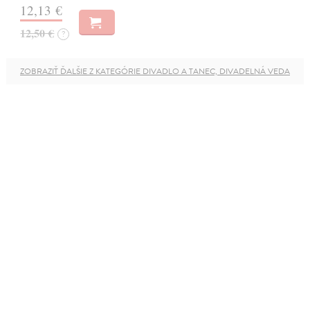
12,13 €
12,50 €
?
ZOBRAZIŤ ĎALŠIE Z KATEGÓRIE DIVADLO A TANEC, DIVADELNÁ VEDA