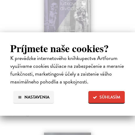
Príjmete naše cookies?
Dezorzovo lútkové divadlo
K prevádzke internetového kníhkupectva Artforum
Dezorz Gejza
| Kniha
využívame cookies slúžiace na zabezpečenie a meranie
Kniha o Dezorzovom lútkovom divadle mapuje viac ako dve
desaťročia existencie jedného z najvýraznejších slovenských
funkčnosti, marketingové účely a zaistenie vášho
nezávislých bábkových súborov. Obsahuje fotografie, spomienky,
maximálneho pohodlia a spokojnosti.
výtvarné návrhy, texty…
Na sklade
?
NASTAVENIA
SÚHLASÍM
17,75 €
18,30 €
?