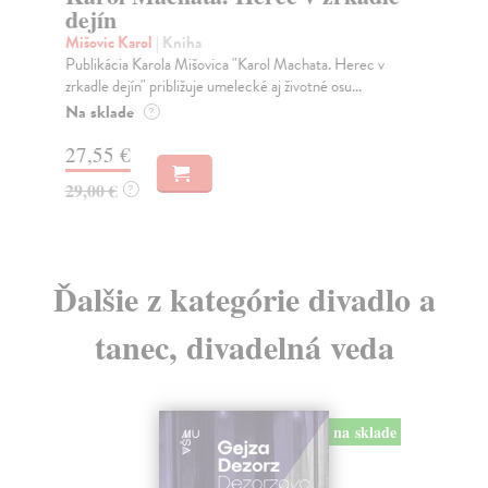
dejín
Be
V k
Mišovic Karol
| Kniha
aut
Publikácia Karola Mišovica "Karol Machata. Herec v
zrkadle dejín" približuje umelecké aj životné osu...
Do
Na sklade
?
14
27,55 €
15
29,00 €
?
Ďalšie z kategórie divadlo a
tanec, divadelná veda
na sklade