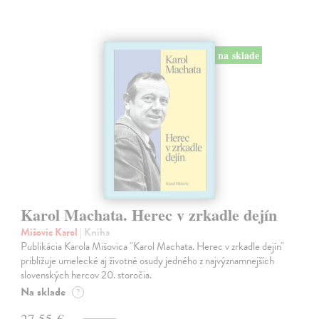
na sklade
Karol Machata. Herec v zrkadle dejín
Mišovic Karol
| Kniha
Publikácia Karola Mišovica "Karol Machata. Herec v zrkadle dejín"
približuje umelecké aj životné osudy jedného z najvýznamnejších
slovenských hercov 20. storočia.
Na sklade
?
27,55 €