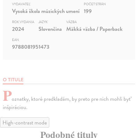
VYDAVATEĽ
POČET STRÁN
Vysoká škola múzických umení
199
ROK VYDANIA
JAZYK
VÄZBA
2024
Slovenčina
Mäkká väzba / Paperback
EAN
9788081951473
O TITULE
P
oznatky, ktoré predkladám, by preto pre nich mohli byť
inšpiráciou.
High-contrast mode
Podobné tituly