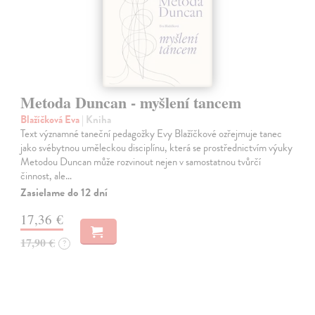
Metoda Duncan - myšlení tancem
Blažíčková Eva
| Kniha
Text významné taneční pedagožky Evy Blažíčkové ozřejmuje tanec
jako svébytnou uměleckou disciplínu, která se prostřednictvím výuky
Metodou Duncan může rozvinout nejen v samostatnou tvůrčí
činnost, ale…
Zasielame do 12 dní
17,36 €
17,90 €
?