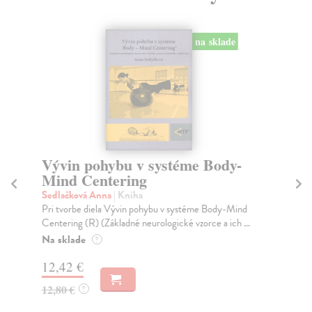
na sklade
Vývin pohybu v systéme Body-
Di
Mind Centering
Mi
Div
Sedlačková Anna
| Kniha
lek
Pri tvorbe diela Vývin pohybu v systéme Body-Mind
Centering (R) (Základné neurologické vzorce a ich ...
Na
Na sklade
?
14
12,42 €
15
12,80 €
?