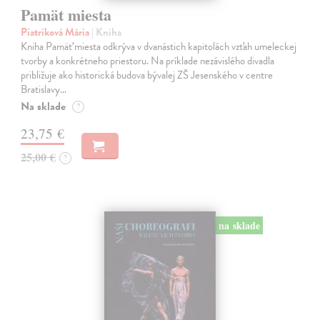
Pamät miesta
Piatriková Mária
| Kniha
Kniha Pamäť miesta odkrýva v dvanástich kapitolách vzťah umeleckej
tvorby a konkrétneho priestoru. Na príklade nezávislého divadla
približuje ako historická budova bývalej ZŠ Jesenského v centre
Bratislavy…
Na sklade
?
23,75 €
25,00 €
?
na sklade