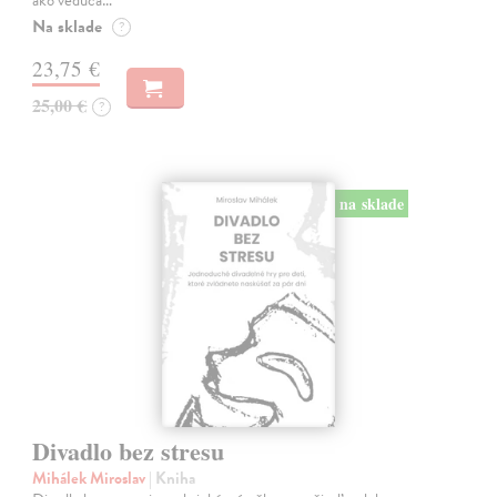
ako vedúca…
Na sklade
?
23,75 €
25,00 €
?
na sklade
Divadlo bez stresu
Mihálek Miroslav
| Kniha