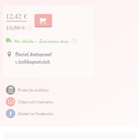
12,42 €
12,80 €
?
Na sklade – Zasielame dnes
?
Pozrieť dostupnosť
v kníhkupectvách
Pridať do wishlistu
Odporučiť známemu
Zdielať na Facebooku