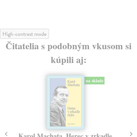
High-contrast mode
Čitatelia s podobným vkusom si
kúpili aj:
na sklade
Karol Machata. Herec v zrkadle
O