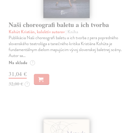
Naši choreografi baletu a ich tvorba
Kohút Kristián, kolektív autorov
| Kniha
Publikácia Naši choreografi baletu a ich tvorba z pera popredného
slovenského teatrológa a tanečného kritika Kristiána Kohúta je
fundamentálnym dielom mapujúcim vývoj slovenskej baletnej scény.
Autor sa…
Na sklade
?
31,04 €
32,00 €
?