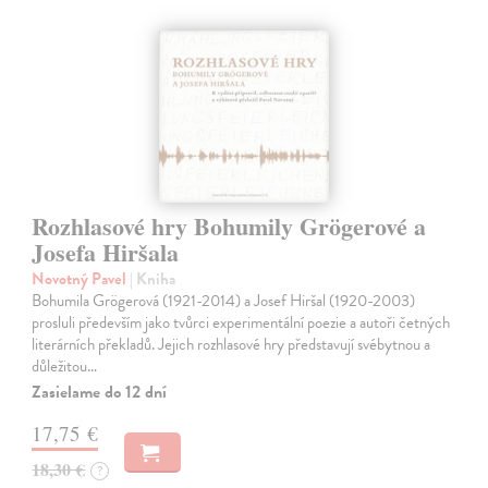
Rozhlasové hry Bohumily Grögerové a
Josefa Hiršala
Novotný Pavel
| Kniha
Bohumila Grögerová (1921-2014) a Josef Hiršal (1920-2003)
prosluli především jako tvůrci experimentální poezie a autoři četných
literárních překladů. Jejich rozhlasové hry představují svébytnou a
důležitou…
Zasielame do 12 dní
17,75 €
18,30 €
?