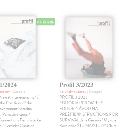
na sklade
 1/2024
Profil 3/2023
autorov
| Časopis
kolektív autorov
| Časopis
vrat k „mečiarizmu“ /
PROFIL 3 2023
the Practices of the
EDITORIÁL/FROM THE
government Katarína
EDITOR NÁVOD NA
: Pamäťové spoje /
PREŽITIE/INSTRUCTIONS FOR
nnections Feministické
SURVIVAL Jana Geržová/ Mykola
o / Feminist Curation
Kovalenko ŠTÚDIA/STUDY Claire