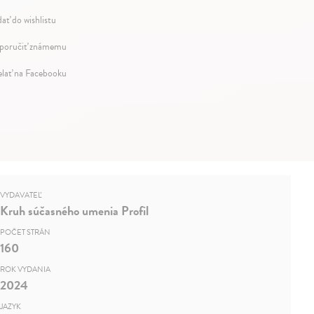
dať do wishlistu
oručiť známemu
elať na Facebooku
VYDAVATEĽ
Kruh súčasného umenia Profil
POČET STRÁN
160
ROK VYDANIA
2024
JAZYK