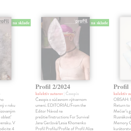
na sklade
na sklade
Profil 2/2024
Profil
s
kolektív autorov
| Časopis
kolektív 
ho
Časopis o súčasnom výtvarnom
OBSAH: Ná
ný v roku
umení. EDITORIÁL/From the
Return to 
alizovaným
Editor Návod na
Mečiar’s 
oblasť
prežitie/Instructions For Survival
Rusnáková
vensku. V
Jana Geržová/Lesia Khomenko
Memory Co
odicite 4
Profil Profilu/Profile of Profil Aliza
kurátorstv