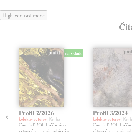
High-contrast mode
Čit
na sklade
Profil 2/2026
Profil 3/2024
kolektív autorov
| Kniha
kolektív autorov
| Knih
Časopis PROFIL súčasného
Časopis PROFIL súčas
výtvarného umenia, založený v
výtvarného umenia, zal