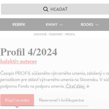
REBRÍK
KNIHY
BOOKS
OSTATNÉ
-
ČASOPISY
-
PROFIL
Profil 4/2024
kolektív autorov
Časopis PROFIL súčasného výtvarného umenia, založený v ro
periodikom pre oblasť výtvarného umenia na Slovensku. V súčas
podporou Fondu na podporu umenia.
Čítať ďalej
↓
Kúpiť
na webe
Rezervovať v kníhkupectve