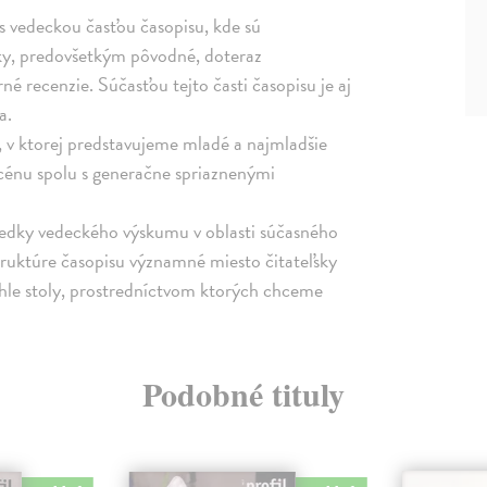
í s vedeckou časťou časopisu, kde sú
y, predovšetkým pôvodné, doteraz
é recenzie. Súčasťou tejto časti časopisu je aj
a.
, v ktorej predstavujeme mladé a najmladšie
cénu spolu s generačne spriaznenými
ýsledky vedeckého výskumu v oblasti súčasného
truktúre časopisu významné miesto čitateľsky
úhle stoly, prostredníctvom ktorých chceme
Podobné tituly