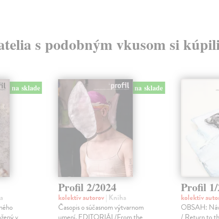
atelia s podobným vkusom si kúpili
na sklade
na sklade
Profil 2/2024
Profil 1
a
kolektív autorov
| Kniha
kolektív aut
ného
Časopis o súčasnom výtvarnom
OBSAH: Návr
ožený v
umení. EDITORIÁL/From the
/ Return to t