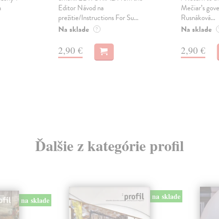
m
Editor Návod na
Mečiar’s gov
prežitie/Instructions For Su...
Rusnáková...
Na sklade
Na sklade
?
2,90 €
2,90 €
Ďalšie z kategórie profil
na sklade
na sklade