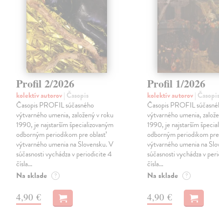
Profil 2/2026
Profil 1/2026
kolektív autorov
| Časopis
kolektív autorov
| Časopi
Časopis PROFIL súčasného
Časopis PROFIL súčasné
výtvarného umenia, založený v roku
výtvarného umenia, založe
1990, je najstarším špecializovaným
1990, je najstarším špeci
odborným periodikom pre oblasť
odborným periodikom pre 
výtvarného umenia na Slovensku. V
výtvarného umenia na Slo
súčasnosti vychádza v periodicite 4
súčasnosti vychádza v peri
čísla…
čísla…
Na sklade
Na sklade
?
?
4,90 €
4,90 €