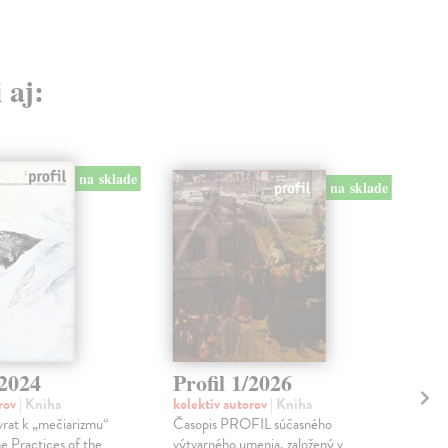
 aj:
na sklade
na sklade
/2024
Profil 1/2026
Pr
orov
| Kniha
kolektív autorov
| Kniha
kol
at k „mečiarizmu“
Časopis PROFIL súčasného
ROF
he Practices of the
výtvarného umenia, založený v
NÁV