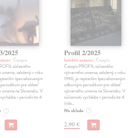
 3/2025
Profil 2/2025
autorov
| Časopis
kolektív autorov
| Časopis
ROFIL súčasného
Časopis PROFIL súčasného
 umenia, založený v roku
výtvarného umenia, založený v roku
ajstarším špecializovaným
1990, je najstarším špecializovaným
periodikom pre oblasť
odborným periodikom pre oblasť
o umenia na Slovensku. V
výtvarného umenia na Slovensku. V
 vychádza v periodicite 4
súčasnosti vychádza v periodicite 4
čísla…
e
Na sklade
?
?
2,90 €