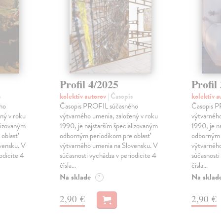
Profil 4/2025
Profil
s
kolektív autorov
| Časopis
kolektív 
ho
Časopis PROFIL súčasného
Časopis P
ný v roku
výtvarného umenia, založený v roku
výtvarného
alizovaným
1990, je najstarším špecializovaným
1990, je n
oblasť
odborným periodikom pre oblasť
odborným 
vensku. V
výtvarného umenia na Slovensku. V
výtvarnéh
odicite 4
súčasnosti vychádza v periodicite 4
súčasnosti
čísla…
čísla…
Na sklade
Na sklad
?
2,90 €
2,90 €