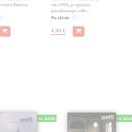
ernment Katarína
roku 1990, je najstarším
Ger
špecializovaným odbo...
Vid
Na sklade
Na 
?
?
4,90 €
2,
na skla
na sklade