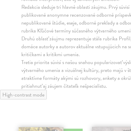
Redakcia sleduje tri hlavné oblasti záujmu. Prvý súvis
publikované anonymne recenzované odborné príspevk
nepublikované štúdie, eseje, odborné preklady a odborn
rubrika Kľúčové termíny súčasného výtvarného umeni
Druhú oblasť záujmu reprezentuje stála rubrika Profil
domáce autorky a autorov aktuálne vstupujúcich na s
kritičkami a kritikmi umenia.
Tretia priorita súvisí s našou snahou popularizovať v
výtvarného umenia a vizuálnej kultúry, preto majú v š
atraktívne formáty akými sú rozhovory, ankety a okr
pritiahnuť aj záujem čitateľa nešpecialistu.
High-contrast mode