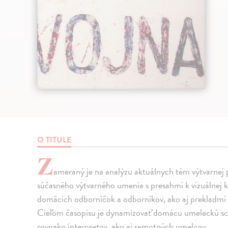
O TITULE
Z
ameraný je na analýzu aktuálnych tém výtvarnej p
súčasného výtvarného umenia s presahmi k vizuálnej k
domácich odborníčok a odborníkov, ako aj prekladmi 
Cieľom časopisu je dynamizovať domácu umeleckú scénu
rovnako interpretov, ako aj samotných umelcov.