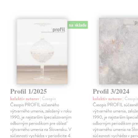
na sklade
Profil 1/2025
Profil 3/2024
kolektív autorov
| Časopis
kolektív autorov
| Časopi
Časopis PROFIL súčasného
Časopis PROFIL súčasné
výtvarného umenia, založený v roku
výtvarného umenia, založe
1990, je najstarším špecializovaným
1990, je najstarším špeci
odborným periodikom pre oblasť
odborným periodikom pre 
výtvarného umenia na Slovensku. V
výtvarného umenia na Slo
súčasnosti vychádza v periodicite 4
súčasnosti vychádza v peri