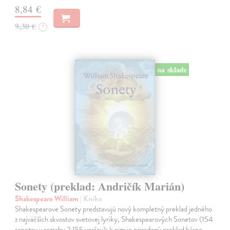
8,84 €
9,30 €
?
na sklade
Sonety (preklad: Andričík Marián)
Shakespeare William
| Kniha
Shakespearove Sonety predstavujú nový kompletný preklad jedného
z najväčších skvostov svetovej lyriky, Shakespearových Sonetov (154
sonetov v rozsahu 2 155 veršov); k nim je priradený preklad básne