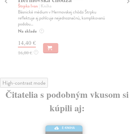
Štrpka Ivan
| Kniha
Ha
Básnické médium v Hermovskej chôdzi Štrpku
Po 
reflektuje aj pohlcuje nejednoznačnú, komplikovanú
dom
podobu...
Na
Na sklade
?
22
14,40 €
25
16,00 €
?
High-contrast mode
Čitatelia s podobným vkusom si
kúpili aj:
E-KNIHA