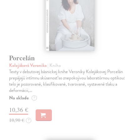
Porcelán
Kolejáková Veronika
| Kniha
Texty v debutovej básnickej knihe Veroniky Kolejákovej Porcelán
prepájajú intímnu skúsenosť so znepokojivou laboratórnou optikou:
telo je pozorované, klasifikované, tvarované, vystavené tlaku a
deformácii,…
Na sklade
?
10,36 €
10,90 €
?