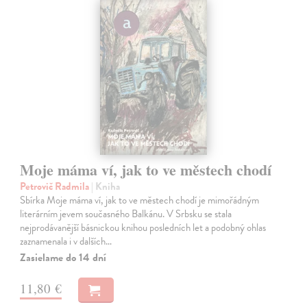
Moje máma ví, jak to ve městech chodí
Petrovič Radmila
| Kniha
Sbírka Moje máma ví, jak to ve městech chodí je mimořádným
literárním jevem současného Balkánu. V Srbsku se stala
nejprodávanější básnickou knihou posledních let a podobný ohlas
zaznamenala i v dalších…
Zasielame do 14 dní
11,80 €