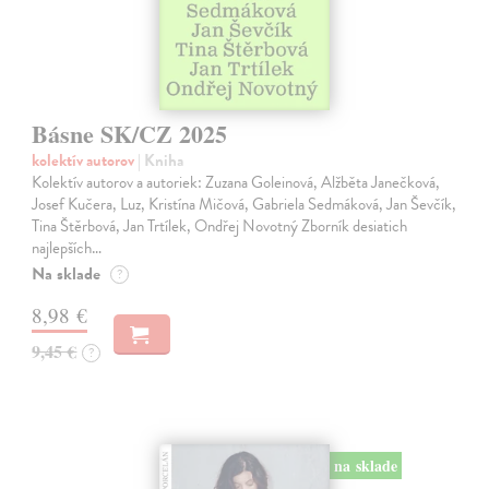
Básne SK/CZ 2025
kolektív autorov
| Kniha
Kolektív autorov a autoriek: Zuzana Goleinová, Alžběta Janečková,
Josef Kučera, Luz, Kristína Mičová, Gabriela Sedmáková, Jan Ševčík,
Tina Štěrbová, Jan Trtílek, Ondřej Novotný Zborník desiatich
najlepších…
Na sklade
?
8,98 €
9,45 €
?
na sklade