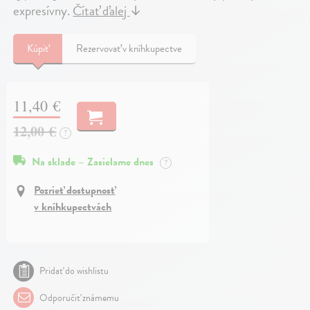
expresívny.
Čítať ďalej
↓
Kúpiť
Rezervovať v kníhkupectve
11,40 €
12,00 €
?
Na sklade – Zasielame dnes
?
Pozrieť dostupnosť
v kníhkupectvách
Pridať do wishlistu
Odporučiť známemu