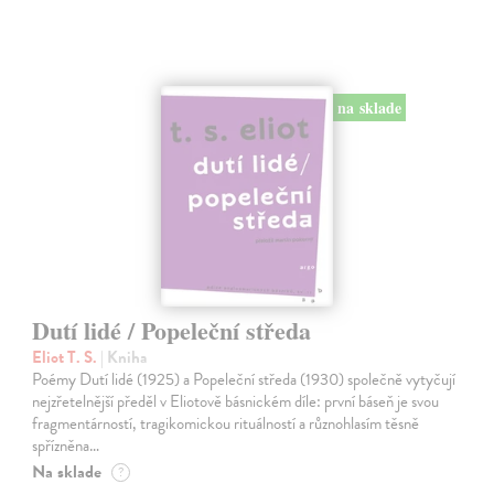
na sklade
Dutí lidé / Popeleční středa
Eliot T. S.
| Kniha
Poémy Dutí lidé (1925) a Popeleční středa (1930) společně vytyčují
nejzřetelnější předěl v Eliotově básnickém díle: první báseň je svou
fragmentárností, tragikomickou rituálností a různohlasím těsně
spřízněna…
Na sklade
?