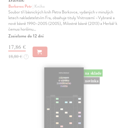
Borkovec Petr
| Kniha
Soubor tří básnických knih Petra Borkovce, vydaných v minulých
letech nakladatelstvím Fra, obsahuje tituly Vnitrozemí –Vybrané a
nové básně 1990–2005 (2005), Milostné básně (2013) a Herbář k
čemusi horšímu…
Zasielame do 12 dní
17,86 €
18,80 €
?
na sklade
novinka