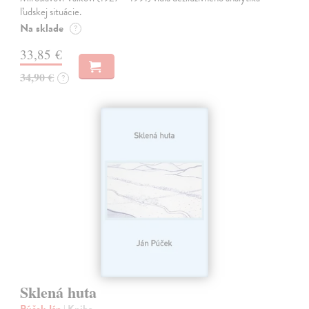
ľudskej situácie.
Na sklade
?
33,85 €
34,90 €
?
Sklená huta
Púček Ján
| Kniha