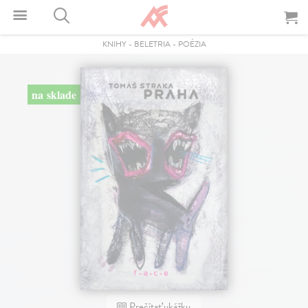
KNIHY
-
BELETRIA
-
POÉZIA
na sklade
Prečítať ukážku