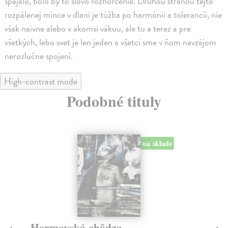
spájalo, bolo by to slovo rozhorčenie. Druhou stranou tejto
rozpálenej mince v dlani je túžba po harmónii a tolerancii, nie
však naivne alebo v akomsi vákuu, ale tu a teraz a pre
všetkých, lebo svet je len jeden a všetci sme v ňom navzájom
nerozlučne spojení.
High-contrast mode
Podobné tituly
na sklade
Hermovská chôdza
P