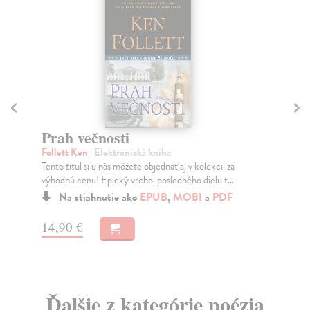
Č
B
Prah večnosti
Str
Follett Ken
| Elektronická kniha
Čac
Tento titul si u nás môžete objednať aj v kolekcii za
poh
výhodnú cenu! Epický vrchol posledného dielu t...
Za
Na stiahnutie ako
EPUB
,
MOBI
a
PDF
14
14,90 €
14
Ďalšie z kategórie poézia