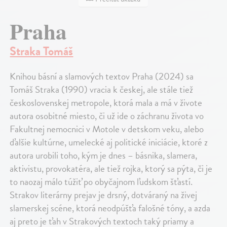
Praha
Straka Tomáš
Knihou básní a slamových textov Praha (2024) sa
Tomáš Straka (1990) vracia k českej, ale stále tiež
československej metropole, ktorá mala a má v živote
autora osobitné miesto, či už ide o záchranu života vo
Fakultnej nemocnici v Motole v detskom veku, alebo
ďalšie kultúrne, umelecké aj politické iniciácie, ktoré z
autora urobili toho, kým je dnes – básnika, slamera,
aktivistu, provokatéra, ale tiež rojka, ktorý sa pýta, či je
to naozaj málo túžiť po obyčajnom ľudskom šťastí.
Strakov literárny prejav je drsný, dotváraný na živej
slamerskej scéne, ktorá neodpúšťa falošné tóny, a azda
aj preto je ťah v Strakových textoch taký priamy a