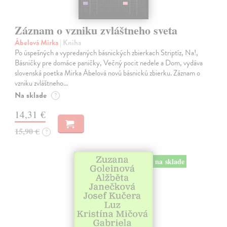
Záznam o vzniku zvláštneho sveta
Ábelová Mirka
| Kniha
Po úspešných a vypredaných básnických zbierkach Striptíz, Na!,
Básničky pre domáce paničky, Večný pocit nedele a Dom, vydáva
slovenská poetka Mirka Ábelová novú básnickú zbierku. Záznam o
vzniku zvláštneho…
Na sklade
?
14,31 €
15,90 €
?
na sklade