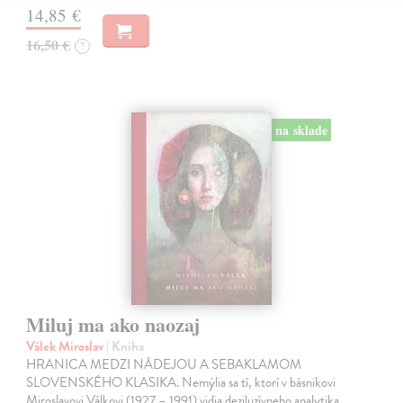
14,85 €
16,50 €
?
na sklade
Miluj ma ako naozaj
Válek Miroslav
| Kniha
HRANICA MEDZI NÁDEJOU A SEBAKLAMOM
SLOVENSKÉHO KLASIKA. Nemýlia sa tí, ktorí v básnikovi
Miroslavovi Válkovi (1927 – 1991) vidia deziluzívneho analytika