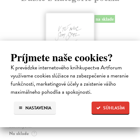
na sklade
Príjmete naše cookies?
K prevádzke internetového kníhkupectva Artforum
využívame cookies slúžiace na zabezpečenie a meranie
funkčnosti, marketingové účely a zaistenie vášho
maximálneho pohodlia a spokojnosti.
V tú noc som spal postojačky a hladný
Švábenský Waldemar
| Kniha
Kniha V tú noc som spal postojačky a hladný je poetickým denníkom
NASTAVENIA
SÚHLASÍM
nespavého pozorovateľa sveta, ktorý sa prebíja životom s otvorenými
očami a srdcom. Waldemar Švábenský v nej destiluje desať rokov
básnických…
Na sklade
?