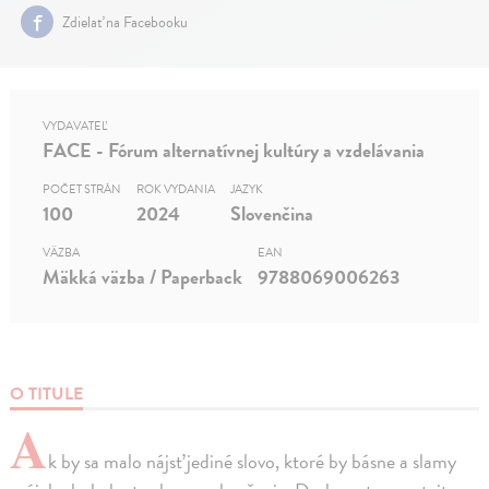
Zdielať na Facebooku
VYDAVATEĽ
FACE - Fórum alternatívnej kultúry a vzdelávania
POČET STRÁN
ROK VYDANIA
JAZYK
100
2024
Slovenčina
VÄZBA
EAN
Mäkká väzba / Paperback
9788069006263
O TITULE
A
k by sa malo nájsť jediné slovo, ktoré by básne a slamy