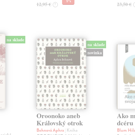
12,95 €
23,50 €
?
na sklade
na sklade
novinka
Oroonoko aneb
Ako mi
Královský otrok
dcéru
Behnová Aphra
| Kniha
Blum Hil
merické