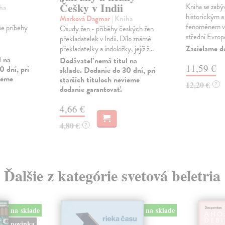
Češky v Indii
Kniha se zabýv
ha
historickým 
Marková Dagmar
| Kniha
fenoménem v
ne príbehy
Osudy žen - příběhy českých žen
střední Evropě
překladatelek v Indii. Dílo známé
Zasielame d
překladatelky a indoložky, jejíž ž...
l na
Dodávateľ nemá titul na
11,59 €
0 dní, pri
sklade. Dodanie do 30 dní, pri
vieme
starších tituloch nevieme
12,20 €
?
dodanie garantovať.
4,66 €
4,80 €
?
Ďalšie z kategórie svetová beletria
na sklade
na sklade
novinka