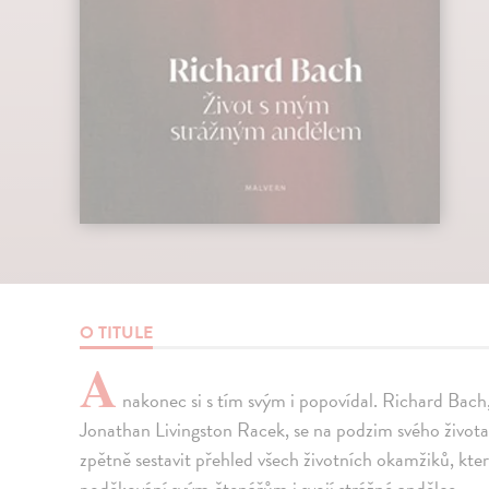
O TITULE
A
nakonec si s tím svým i popovídal. Richard Bach,
Jonathan Livingston Racek, se na podzim svého života
zpětně sestavit přehled všech životních okamžiků, kter
poděkování svým čtenářům i svojí strážné andělce.