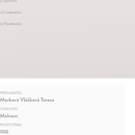
o wishlistu
čiť známemu
 na Facebooku
PREKLADATEĽ
Marková Vlášková Tereza
VYDAVATEĽ
Malvern
POČET STRÁN
100