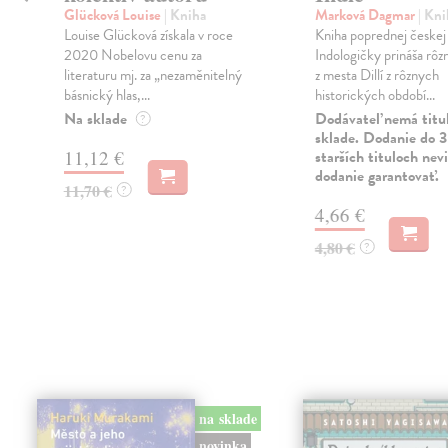
Glücková Louise
| Kniha
Marková Dagmar
| Kni
Louise Glücková získala v roce
Kniha poprednej českej
2020 Nobelovu cenu za
Indologičky prináša rôz
literaturu mj. za „nezaměnitelný
z mesta Dillí z rôznych
básnický hlas,...
historických období...
Na sklade
Dodávateľ nemá titu
?
sklade. Dodanie do 3
11,12 €
starších tituloch ne
dodanie garantovať.
11,70 €
?
4,66 €
4,80 €
?
na sklade
novinka