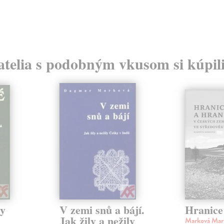
atelia s podobným vkusom si kúpili
ky
V zemi snů a bájí.
Hranice
Jak žily a nežily
Marková Mar