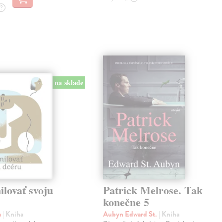
?
na sklade
lovať svoju
Patrick Melrose. Tak
konečne 5
a
| Kniha
Aubyn Edward St.
| Kniha