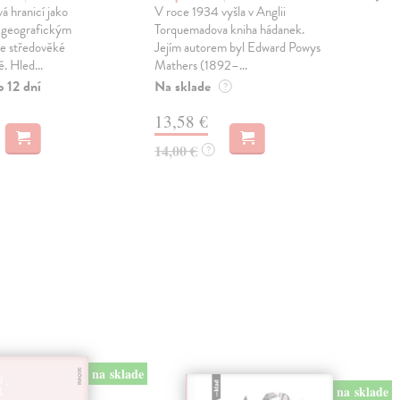
á hranicí jako
V roce 1934 vyšla v Anglii
Mocn
a geografickým
Torquemadova kniha hádanek.
budo
e středověké
Jejím autorem byl Edward Powys
knih
. Hled...
Mathers (1892–...
čem 
o 12 dní
Na sklade
Zas
?
13,58 €
16
14,00 €
17,
?
na sklade
na sklade