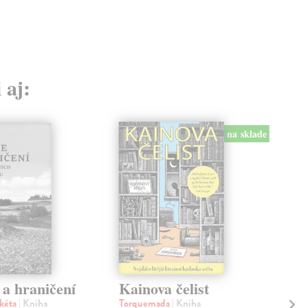
 aj:
na sklade
 a hraničení
Kainova čelist
Ér
kéta
| Kniha
Torquemada
| Kniha
Zav