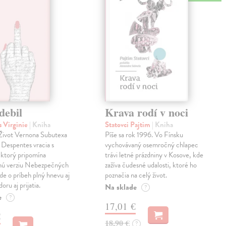
debil
Krava rodí v noci
 Virginie
| Kniha
Statovci Pajtim
| Kniha
i Život Vernona Subutexa
Píše sa rok 1996. Vo Fínsku
e Despentes vracia s
vychovávaný osemročný chlapec
ktorý pripomína
trávi letné prázdniny v Kosove, kde
snú verziu Nebezpečných
zažíva čudesné udalosti, ktoré ho
Ide o príbeh plný hnevu aj
poznačia na celý život.
oru aj prijatia.
Na sklade
?
e
?
17,01 €
€
18,90 €
?