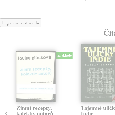
High-contrast mode
Čit
na sklade
klade
Zimní recepty,
Tajemné ulič
kolektiv autorů
Indie