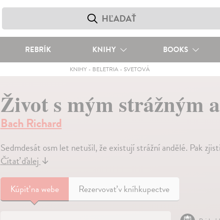
REBRÍK
KNIHY
BOOKS
KNIHY
-
BELETRIA
-
SVETOVÁ
Život s mým strážným 
Bach Richard
Sedmdesát osm let netušil, že existují strážní andělé. Pak zjisti
Čítať ďalej
↓
Kúpiť
na webe
Rezervovať v kníhkupectve