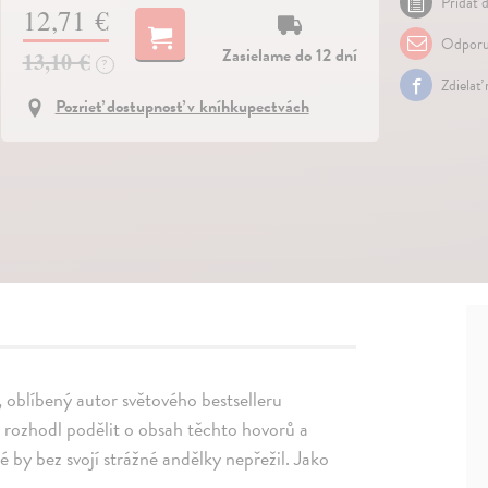
Pridať d
12,71 €
Odporu
Zasielame do 12 dní
13,10 €
?
Zdielať
Pozrieť dostupnosť v kníhkupectvách
 oblíbený autor světového bestselleru
 rozhodl podělit o obsah těchto hovorů a
é by bez svojí strážné andělky nepřežil. Jako