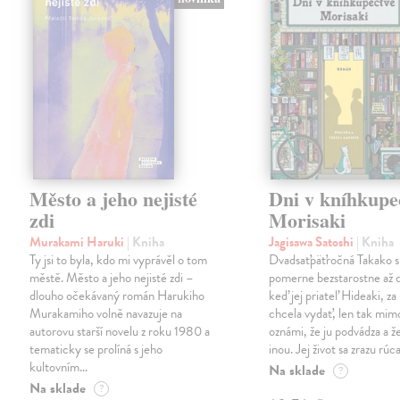
Město a jeho nejisté
Dni v kníhkupe
zdi
Morisaki
Murakami Haruki
| Kniha
Jagisawa Satoshi
| Kniha
Ty jsi to byla, kdo mi vyprávěl o tom
Dvadsaťpäťročná Takako si 
městě. Město a jeho nejisté zdi –
pomerne bezstarostne až 
dlouho očekávaný román Harukiho
keď jej priateľ Hideaki, za
Murakamiho volně navazuje na
chcela vydať, len tak m
autorovu starší novelu z roku 1980 a
oznámi, že ju podvádza a že
tematicky se prolíná s jeho
inou. Jej život sa zrazu rúca
kultovním…
Na sklade
?
Na sklade
?