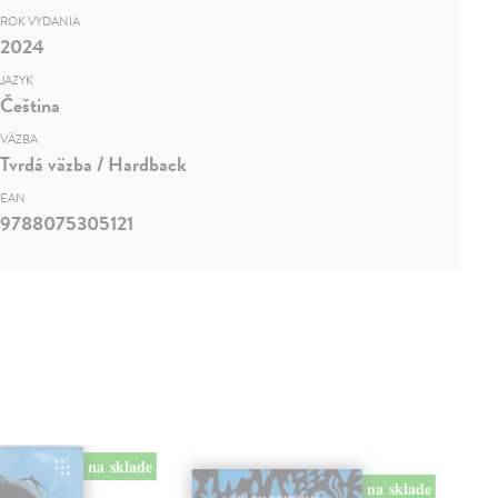
ROK VYDANIA
2024
JAZYK
Čeština
VÄZBA
Tvrdá väzba / Hardback
EAN
9788075305121
na sklade
na sklade