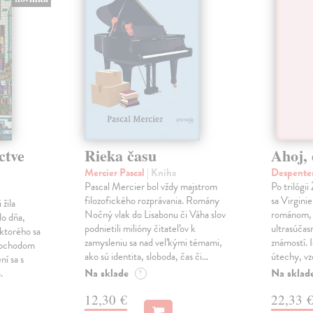
ctve
Rieka času
Ahoj, 
Mercier Pascal
| Kniha
Despentes
Pascal Mercier bol vždy majstrom
Po trilógi
filozofického rozprávania. Romány
sa Virgini
žila
Nočný vlak do Lisabonu či Váha slov
románom, 
do dňa,
podnietili milióny čitateľov k
ultrasúča
 ktorého sa
zamysleniu sa nad veľkými témami,
známostí. 
imochodom
ako sú identita, sloboda, čas či…
útechy, vzd
ní sa s
Na sklade
Na sklad
.
?
12,30 €
22,33 