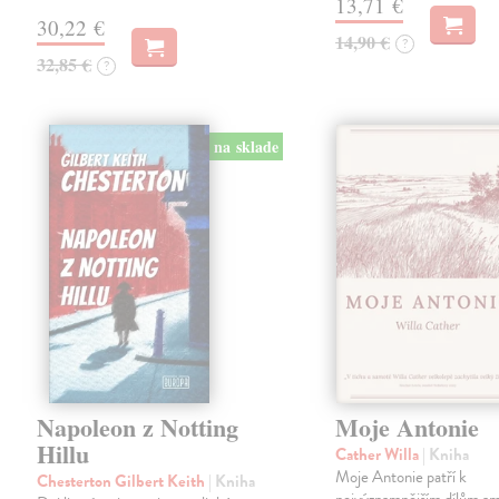
13,71 €
30,22 €
14,90 €
?
32,85 €
?
na sklade
Napoleon z Notting
Moje Antonie
Hillu
Cather Willa
| Kniha
Moje Antonie patří k
Chesterton Gilbert Keith
| Kniha
nejvýznamnějším dílům a