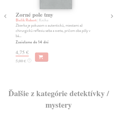
Zorné pole tmy
Mu
N
Bielik Robert
| Kniha
el
Zbierka je pokusom o autentickú, miestami až
chirurgickú reflexiu seba a sveta, pričom oba póly v
Lo
bá...
Nik
Zasielame do 14 dní
spo
Za
4,75 €
11
5,00 €
?
11
Ďalšie z kategórie detektívky /
mystery