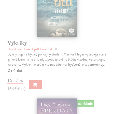
Výkriky
Horst Jorn Lier, Fjell Jan-Erik
| Kniha
Bývalý vojak a bývalý policajný študent Markus Heger vyšetruje staré
aj nové kriminálne prípady z podcastového štúdia v zadnej časti svojho
karavanu. Výkrik, ktorý nikto nepočul mal byť seriál o sedemročnej…
Do 4 dní
15,15 €
15,95 €
?
na sklade