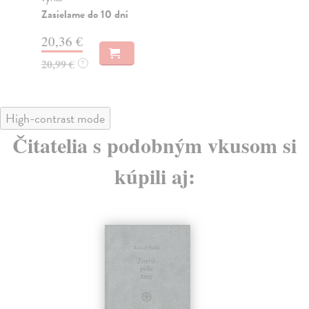
Zasielame do 10 dní
Za
20,36 €
18
20,99 €
19
?
High-contrast mode
Čitatelia s podobným vkusom si
kúpili aj: