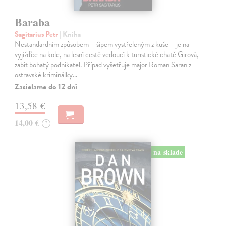
Baraba
Sagitarius Petr
| Kniha
Nestandardním způsobem – šípem vystřeleným z kuše – je na
vyjížďce na kole, na lesní cestě vedoucí k turistické chatě Girová,
zabit bohatý podnikatel. Případ vyšetřuje major Roman Saran z
ostravské kriminálky…
Zasielame do 12 dní
13,58 €
14,00 €
?
na sklade