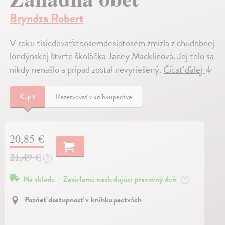
Bryndza Robert
V roku tisícdeväťstoosemdesiatosem zmizla z chudobnej
londýnskej štvrte školáčka Janey Macklinová. Jej telo sa
nikdy nenašlo a prípad zostal nevyriešený.
Čítať ďalej
↓
Kúpiť
Rezervovať v kníhkupectve
20,85 €
21,49 €
?
Na sklade – Zasielame nasledujúci pracovný deň
?
Pozrieť dostupnosť v kníhkupectvách