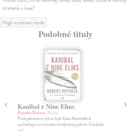
stratená v čase?
High-contrast mode
Podobné tituly
Kanibal z Nine Elms
An
Bryndza Robert
| Kniha
Br
Pred pätnástimi rokmi bola Kate Marshallová
Keď
vychádzajúcou hviezdou londýnskej polície. Dokázala
vys
vyri...
zv..