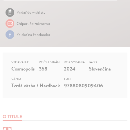
Pridať do wishlistu
Odporučiť známemu
Zdielať na Facebooku
VYDAVATEĽ
POČET STRÁN
ROK VYDANIA
JAZYK
Cosmopolis
368
2024
Slovenčina
VÄZBA
EAN
Tvrdá väzba / Hardback
9788080909406
O TITULE