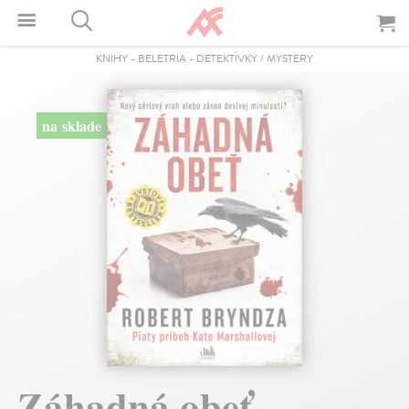
KNIHY
-
BELETRIA
-
DETEKTÍVKY / MYSTERY
na sklade
Záhadná obeť