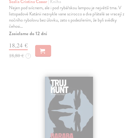
Scalia Cristina Cassar
| Kniha
Nejen pod svícnem, ale i pod rybářskou lampou je největší tma. V
listopadové Katánii nezvykle vane scirocco a dva přátelé se vracejí z
nočního rybolovu bez úlovku, zato s podezřením, že byli svědky
čehosi…
Zasielame do 12 dní
18,24 €
18,80 €
?