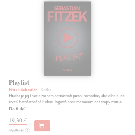
Playlist
Fitzek Sebastian
| Kniha
Hudba je jej život a zoznam pätnástich piesní rozhodne, ako dlho bude
trvať. Pätnásťročná Feline Jogowá pred mesiacom bez stopy zmizla.
Do 6 dní
19,30 €
19,90 €
?