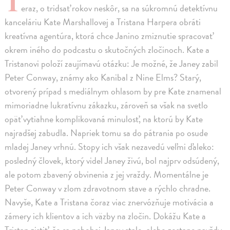
T
eraz, o tridsať rokov neskôr, sa na súkromnú detektívnu
kanceláriu Kate Marshallovej a Tristana Harpera obráti
kreatívna agentúra, ktorá chce Janino zmiznutie spracovať
okrem iného do podcastu o skutočných zločinoch. Kate a
Tristanovi položí zaujímavú otázku: Je možné, že Janey zabil
Peter Conway, známy ako Kanibal z Nine Elms? Starý,
otvorený prípad s mediálnym ohlasom by pre Kate znamenal
mimoriadne lukratívnu zákazku, zároveň sa však na svetlo
opäť vytiahne komplikovaná minulosť, na ktorú by Kate
najradšej zabudla. Napriek tomu sa do pátrania po osude
mladej Janey vrhnú. Stopy ich však nezavedú veľmi ďaleko:
posledný človek, ktorý videl Janey živú, bol najprv odsúdený,
ale potom zbavený obvinenia z jej vraždy. Momentálne je
Peter Conway v zlom zdravotnom stave a rýchlo chradne.
Navyše, Kate a Tristana čoraz viac znervózňuje motivácia a
zámery ich klientov a ich väzby na zločin. Dokážu Kate a
Tristan zistiť, čo sa nebohej Janey stalo, alebo zostane navždy