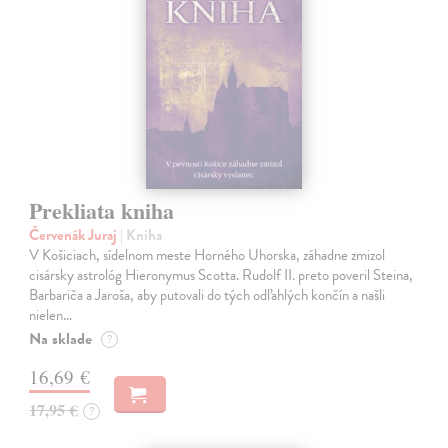
Prekliata kniha
Červenák Juraj
| Kniha
V Košiciach, sídelnom meste Horného Uhorska, záhadne zmizol
cisársky astrológ Hieronymus Scotta. Rudolf II. preto poveril Steina,
Barbariča a Jaroša, aby putovali do tých odľahlých končín a našli
nielen…
Na sklade
?
16,69 €
17,95 €
?