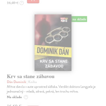
16,40 €
?
na sklade
Krv sa stane zábavou
Dán Dominik
| Kniha
Mŕtve dievča v aute uprostred sídliska. Verdikt doktora Lengyela je
jednoznačný - mladá, zdravá, pekná, len trochu mŕtva.
Na sklade
?
16,69 €