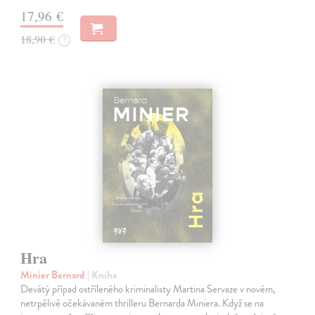
17,96 €
18,90 €
?
Hra
Minier Bernard
| Kniha
Devátý případ ostříleného kriminalisty Martina Servaze v novém,
netrpělivě očekávaném thrilleru Bernarda Miniera. Když se na