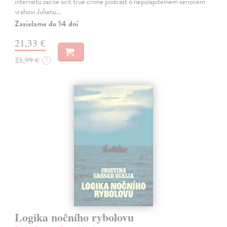
internetu začne šířit true crime podcast o nepolapitelném sériovém
vrahovi Julianu…
Zasielame do 14 dní
21,33 €
21,99 €
?
Logika nočního rybolovu