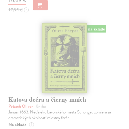
17,95 €
?
na sklade
Katova dcéra a čierny mních
Pötzsch Oliver
| Kniha
Január 1663. Neďaleko bavorského mesta Schongau zomiera za
dramatických okolností miestny farár.
Na sklade
?