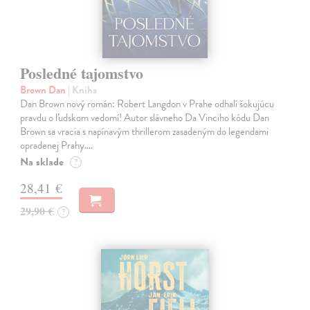
Posledné tajomstvo
Brown Dan
| Kniha
Dan Brown nový román: Robert Langdon v Prahe odhalí šokujúcu
pravdu o ľudskom vedomí! Autor slávneho Da Vinciho kódu Dan
Brown sa vracia s napínavým thrillerom zasadeným do legendami
opradenej Prahy.…
Na sklade
?
28,41 €
29,90 €
?