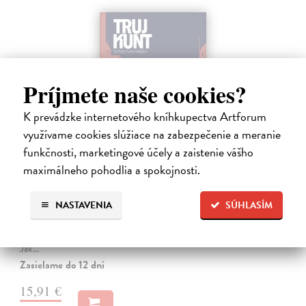
Príjmete naše cookies?
K prevádzke internetového kníhkupectva Artforum
využívame cookies slúžiace na zabezpečenie a meranie
funkčnosti, marketingové účely a zaistenie vášho
maximálneho pohodlia a spokojnosti.
Tramwaj na Sachsenberg
Sagitarius Petr
| Kniha
NASTAVENIA
SÚHLASÍM
Tramwaj Cafe je kavárna v polském Těšíně a zároveň místo, kde se
sbíhají všechny nitky související s dalším brutálním zločinem, který
musí vyřešit Roman Saran, major ostravské kriminálky, a jeho tým.
Jak…
Zasielame do 12 dní
15,91 €