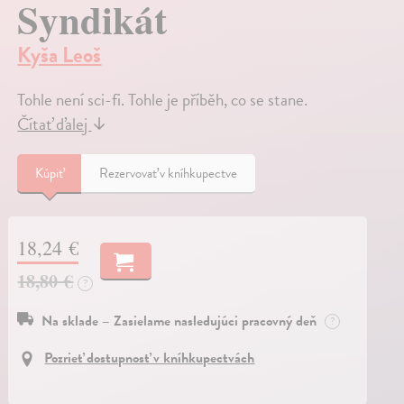
Syndikát
Kyša Leoš
Tohle není sci-fi. Tohle je příběh, co se stane.
Čítať ďalej
↓
Kúpiť
Rezervovať v kníhkupectve
18,24 €
18,80 €
?
Na sklade – Zasielame nasledujúci pracovný deň
?
Pozrieť dostupnosť v kníhkupectvách