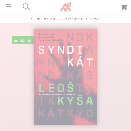
KNIHY
-
BELETRIA
-
DETEKTÍVKY / MYSTERY
na sklade