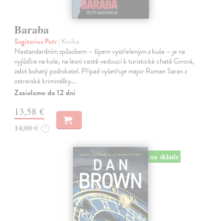
Baraba
Sagitarius Petr
| Kniha
Nestandardním způsobem – šípem vystřeleným z kuše – je na
vyjížďce na kole, na lesní cestě vedoucí k turistické chatě Girová,
zabit bohatý podnikatel. Případ vyšetřuje major Roman Saran z
ostravské kriminálky…
Zasielame do 12 dní
13,58 €
14,00 €
?
na sklade