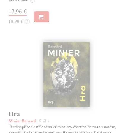
Na sklade
?
17,96 €
18,90 €
?
Hra
Minier Bernard
| Kniha
Devátý případ ostříleného kriminalisty Martina Servaze v novém,
netrpělivě očekávaném thrilleru Bernarda Miniera. Když se na