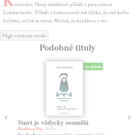
K
riminální. Nový detektivní příběh z pera autora
Sudetenlandu. Příběh z budoucnosti tak blízké, že než knihu
dočtete, určitě se stane. Možná, že každému z vás.
High-contrast mode
Podobné tituly
na sklade
Smrt je vždycky osamělá
Č
Bradbury Ray
| Kniha
Kle
Ray Bradbury v noirové podobě – temnější než kdy
Zmi