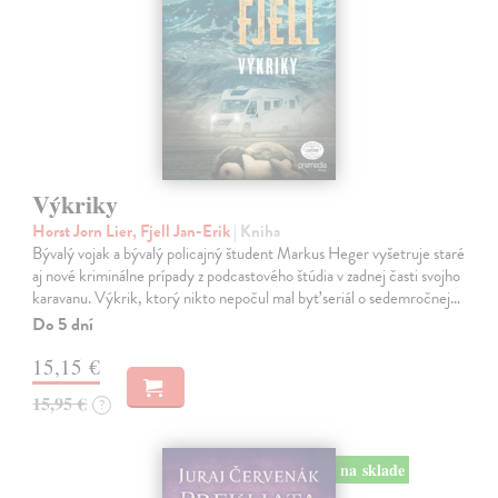
Výkriky
Horst Jorn Lier, Fjell Jan-Erik
| Kniha
Bývalý vojak a bývalý policajný študent Markus Heger vyšetruje staré
aj nové kriminálne prípady z podcastového štúdia v zadnej časti svojho
karavanu. Výkrik, ktorý nikto nepočul mal byť seriál o sedemročnej…
Do 5 dní
15,15 €
15,95 €
?
na sklade