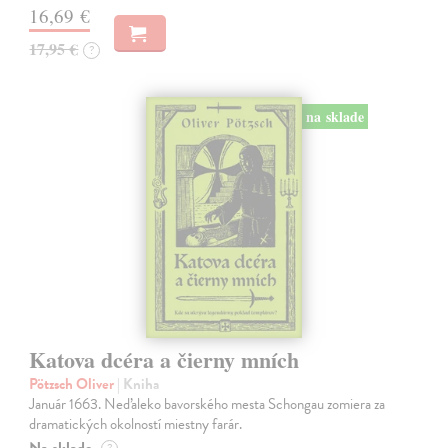
16,69 €
17,95 €
?
na sklade
Katova dcéra a čierny mních
Pötzsch Oliver
| Kniha
Január 1663. Neďaleko bavorského mesta Schongau zomiera za
dramatických okolností miestny farár.