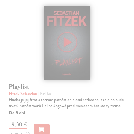
Playlist
Fitzek Sebastian
| Kniha
Hudba je jej život a zoznam pätnástich piesní rozhodne, ako dlho bude
trvať. Pätnásťročná Feline Jogowá pred mesiacom bez stopy zmizla.
Do 5 dní
19,30 €
19,90 €