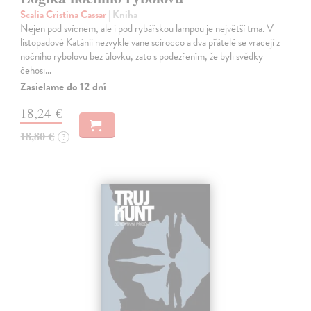
Scalia Cristina Cassar
| Kniha
Nejen pod svícnem, ale i pod rybářskou lampou je největší tma. V
listopadové Katánii nezvykle vane scirocco a dva přátelé se vracejí z
nočního rybolovu bez úlovku, zato s podezřením, že byli svědky
čehosi…
Zasielame do 12 dní
18,24 €
18,80 €
?