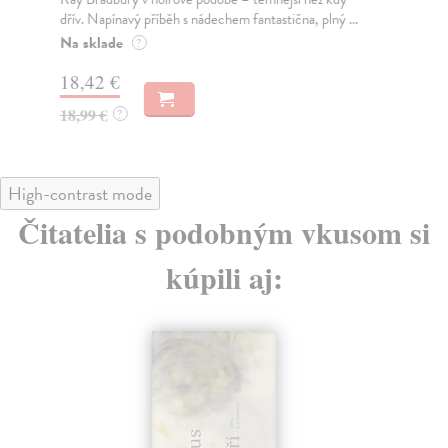
dřív. Napínavý příběh s nádechem fantastična, plný ...
opě
Na sklade
Za
?
18,42 €
21
18,99 €
22
?
High-contrast mode
Čitatelia s podobným vkusom si
kúpili aj: