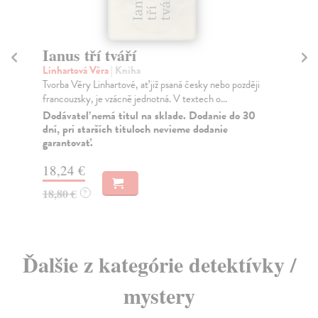
Ianus tří tváří
Tá
Linhartová Věra
| Kniha
Ze
Tvorba Věry Linhartové, ať již psaná česky nebo později
Nik
francouzsky, je vzácně jednotná. V textech o...
Vít
Dodávateľ nemá titul na sklade. Dodanie do 30
Na
dní, pri starších tituloch nevieme dodanie
garantovať.
12
13
18,24 €
18,80 €
?
Ďalšie z kategórie detektívky /
mystery