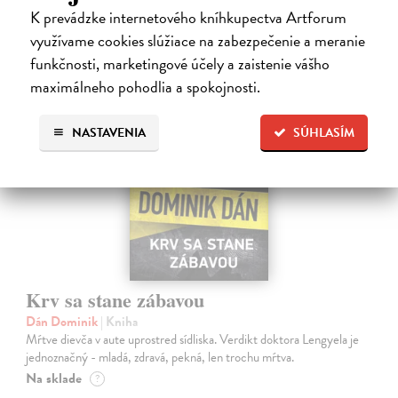
K prevádzke internetového kníhkupectva Artforum
16,40 €
?
využívame cookies slúžiace na zabezpečenie a meranie
funkčnosti, marketingové účely a zaistenie vášho
maximálneho pohodlia a spokojnosti.
na sklade
NASTAVENIA
SÚHLASÍM
Krv sa stane zábavou
Dán Dominik
| Kniha
Mŕtve dievča v aute uprostred sídliska. Verdikt doktora Lengyela je
jednoznačný - mladá, zdravá, pekná, len trochu mŕtva.
Na sklade
?