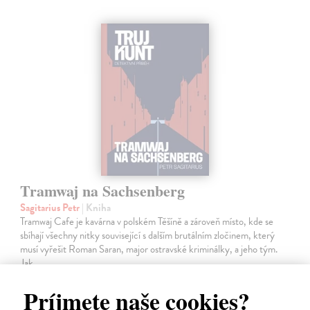
Tramwaj na Sachsenberg
Sagitarius Petr
| Kniha
Tramwaj Cafe je kavárna v polském Těšíně a zároveň místo, kde se
sbíhají všechny nitky související s dalším brutálním zločinem, který
musí vyřešit Roman Saran, major ostravské kriminálky, a jeho tým.
Jak…
Zasielame do 12 dní
Príjmete naše cookies?
15,91 €