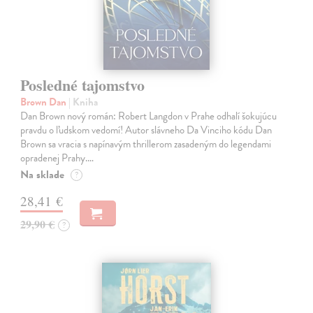
Posledné tajomstvo
Brown Dan
| Kniha
Dan Brown nový román: Robert Langdon v Prahe odhalí šokujúcu
pravdu o ľudskom vedomí! Autor slávneho Da Vinciho kódu Dan
Brown sa vracia s napínavým thrillerom zasadeným do legendami
opradenej Prahy.…
Na sklade
?
28,41 €
29,90 €
?