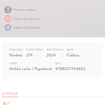
Pridať do wishlistu
Odporučiť známemu
Zdielať na Facebooku
VYDAVATEĽ
POČET STRÁN
ROK VYDANIA
JAZYK
Vendeta
276
2024
Čeština
VÄZBA
EAN
Mäkká väzba / Paperback
9788027744602
O TITULE