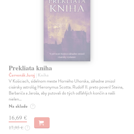
Prekliata kniha
Červenák Juraj
| Kniha
V Košiciach, sídelnom meste Horného Uhorska, záhadne zmizol
cisársky astrológ Hieronymus Scotta. Rudolf II. preto poveril Steina,
Barbariča a Jaroša, aby putovali do tých odľahlých končín a našli
nielen…
Na sklade
?
16,69 €
17,95 €
?