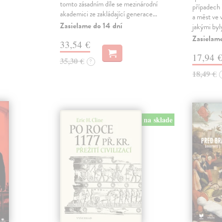
tomto zásadním díle se mezinárodní
případech i
akademici ze zakládající generace…
a měst ve
Zasielame do 14 dní
jakými byl
Zasielam
33,54 €
17,94 
35,30 €
?
18,49 €
na sklade