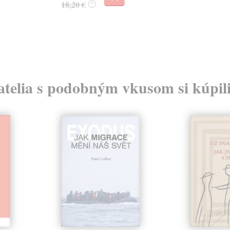
18,20 €
?
atelia s podobným vkusom si kúpili