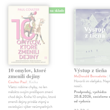
na sklade
10 omylov, ktoré
Výstup z tieňa
zmenili dejiny
McDonald Bernadette
|
Hovorili im všelijako. Napr
Coulter Paul
| Kniha
nosiči.
Všetci robíme chyby, no len
Predpredaj, vychádza
málokto svojím prešľapom zmení
20.8.2026, zasielame d
chod dejín. Kniha 10 omylov, ktoré
od vydania
zmenili dejiny prináša vtipný a
osviežujúci výber neúmyselných