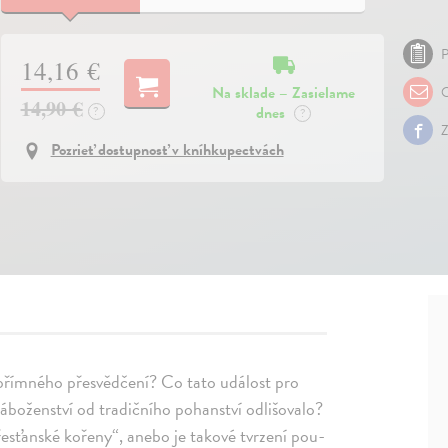
P
14,16 €
Na sklade – Zasielame
O
14,90 €
dnes
?
?
Z
Pozrieť dostupnosť v kníhkupectvách
 upřímného přesvědčení? Co tato událost pro
áboženství od tradičního pohanství odlišovalo?
esťanské kořeny“, anebo je takové tvrzení pou-