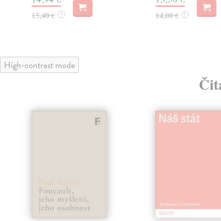
15,40 €
14,00 €
?
?
High-contrast mode
Čit