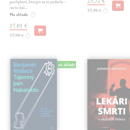
23,72 €
pochybení, ktorým sa to podarilo –
raz to bol…
27,90 €
?
Na sklade
?
17,01 €
17,90 €
?
na sklade