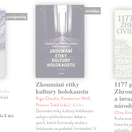
novinka
predpredaj
Zkoumání etiky
1177 p
kultury holokaustu
Zhrouc
 Kniha
a inv
íklad
Fogu Claudio, Kansteiner Wulf,
národ
Presner Todd (eds.)
| Kniha
Zkoumání etiky kultury holokaustu
Cline Eri
o 5 dní
usiluje o přehodnocení debat a
Kniha ame
sporů, které formovaly studia o
historika 
holokaustu za poslední čtvrtstoletí. V
způsobilo 