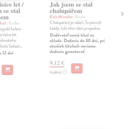
síce let /
Jak jsem se stal
Ja
 se stal
chalupářem
ve
nem
Kala Miroslav
| Kniha
Nim
Chalupaření je vášeň. To potvrdí
Aro
hail
| Kniha
každý, kdo této vášni propadne.
této
 vypukl kolem
popi
 tisíce let
Dodávateľ nemá titul na
šach
idovského
sklade. Dodanie do 30 dní, pri
starších tituloch nevieme
haila Sebast...
Zas
dodanie garantovať.
o 12 dní
9,
9,12 €
9,4
9,40 €
?