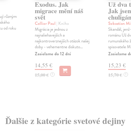
Exodus. Jak
Už dva ti
migrace mění náš
Jak jsem
svět
chuligá
ují různým
ského
Collier Paul
| Kniha
Sebastian Mi
tu od roku
Migrácia je jednou z
Skandál, jenž
najnaliehavejších a
románu Už dva
najkontroverznejších otázok našej
rumunského ž
doby - vehementne diskuto...
spisovatele Mi
Zasielame do 12 dní
Zasielame d
14,55 €
15,23 €
15,00 €
15,70 €
?
?
Ďalšie z kategórie svetové dejiny