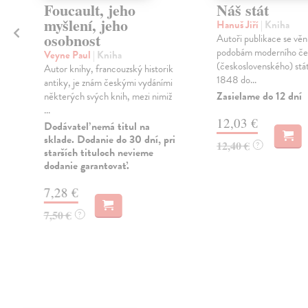
Foucault, jeho
Náš stát
myšlení, jeho
Hanuš Jiří
| Kniha
osobnost
Autoři publikace se věn
podobám moderního če
Veyne Paul
| Kniha
(československého) stá
Autor knihy, francouzský historik
1848 do...
antiky, je znám českými vydáními
Zasielame do 12 dní
některých svých knih, mezi nimiž
...
12,03 €
Dodávateľ nemá titul na
sklade. Dodanie do 30 dní, pri
12,40 €
?
starších tituloch nevieme
dodanie garantovať.
7,28 €
7,50 €
?