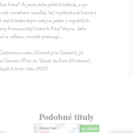
dná fráze? A jsme stále ještě křesťané, a po-
ve své rozsahem nevelké, leč myšlenkově hutné a
t stal křesťanským zabývá jeden z největších
ný francouzský historik Paul Veyne. Jeho
ání a reflexe, mnohé překvapí…
 Gobertovu cenu (Grand prix Gobert), již
í Senátu (Prix du Sénat du livre d’histoire).
jlepších knih roku 2007.
Podobné tituly
na sklade