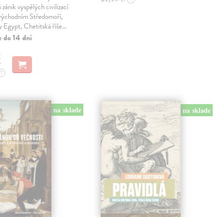
 zánik vyspělých civilizací
 východním Středomoří,
y Egypt, Chetitská říše…
e do 14 dní
€
?
na sklade
na sklade