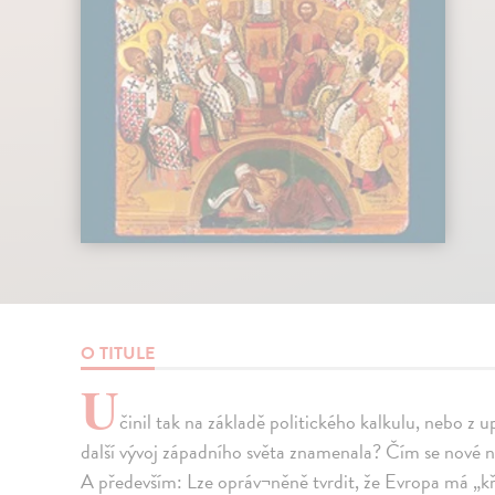
O TITULE
U
činil tak na základě politického kalkulu, nebo z
další vývoj západního světa znamenala? Čím se nové n
A především: Lze opráv¬něně tvrdit, že Evropa má „kř