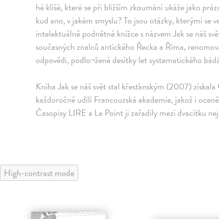
hé klišé, které se při bližším zkoumání ukáže jako práz
kud ano, v jakém smyslu? To jsou otázky, kterými se 
intelektuálně podnětné knížce s názvem Jak se náš svě
současných znalců antického Řecka a Říma, renomova
odpovědi, podlo¬žené desítky let systematického bád
Kniha Jak se náš svět stal křesťanským (2007) získala
každoročně udílí Francouzská akademie, jakož i oceněn
Časopisy LIRE a Le Point ji zařadily mezi dvacítku ne
High-contrast mode