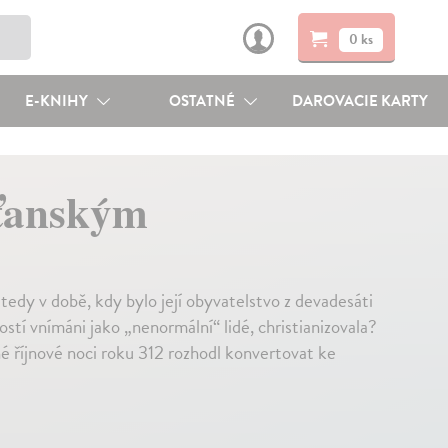
0 ks
E-KNIHY
OSTATNÉ
DAROVACIE KARTY
sťanským
 tedy v době, kdy bylo její obyvatelstvo z devadesáti
stí vnímáni jako „nenormální“ lidé, christianizovala?
é říjnové noci roku 312 rozhodl konvertovat ke