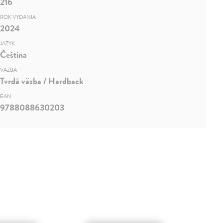
216
ROK VYDANIA
2024
JAZYK
Čeština
VÄZBA
Tvrdá väzba / Hardback
EAN
9788088630203