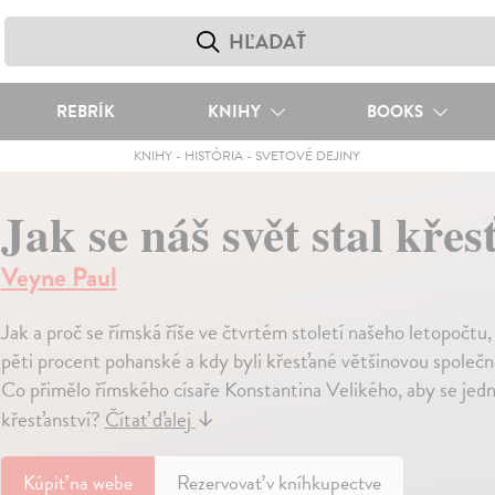
REBRÍK
KNIHY
BOOKS
KNIHY
-
HISTÓRIA
-
SVETOVÉ DEJINY
Jak se náš svět stal kře
Veyne Paul
Jak a proč se římská říše ve čtvrtém století našeho letopočtu,
pěti procent pohanské a kdy byli křesťané většinovou společno
Co přimělo římského císaře Konstantina Velikého, aby se jedn
křesťanství?
Čítať ďalej
↓
Kúpiť
na webe
Rezervovať v kníhkupectve