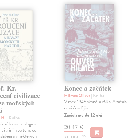
ř. Kr.
Konec a začátek
ení civilizace
Hilmes Oliver
| Kniha
aze mořských
V roce 1945 skončila válka. A začala
nová éra dějin.
ů
Zasielame do 12 dní
c H.
| Kniha
rického archeologa a
20,47 €
je pátráním po tom, co
oslabení a v některých
21,10 €
?