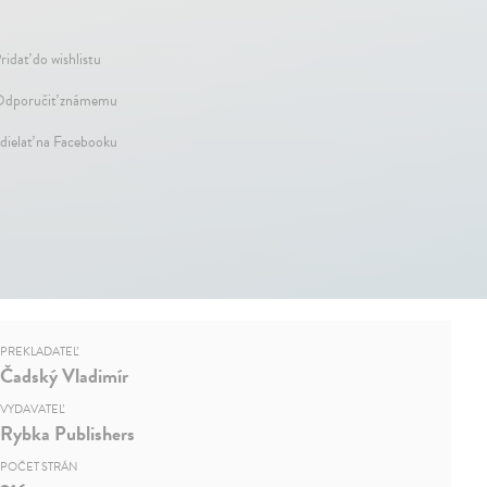
ridať do wishlistu
dporučiť známemu
dielať na Facebooku
PREKLADATEĽ
Čadský Vladimír
VYDAVATEĽ
Rybka Publishers
POČET STRÁN