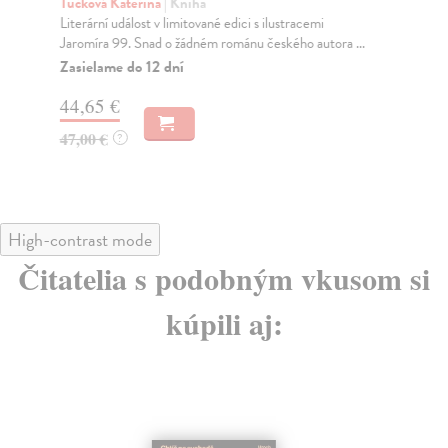
Tučková Kateřina
| Kniha
Lus
Literární událost v limitované edici s ilustracemi
Des
Jaromíra 99. Snad o žádném románu českého autora ...
výr
Zasielame do 12 dní
Na
44,65 €
27
47,00 €
28
?
High-contrast mode
Čitatelia s podobným vkusom si
kúpili aj: