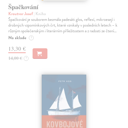
Špačkování
Kroutvor Josef
| Kniha
Špačkování je souborem bezmála padesáti glos, reflexí, mikroesejí i
drobných vzpomínkových črt, které vznikaly v posledních letech – k
různým společenským i literárním příležitostem a z radosti ze čtení…
Na sklade
?
13,30 €
14,00 €
?