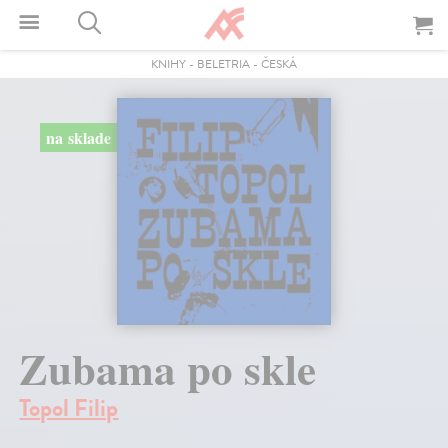
KNIHY
-
BELETRIA
-
ČESKÁ
na sklade
Zubama po skle
Topol Filip