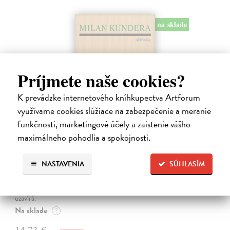
na sklade
Príjmete naše cookies?
K prevádzke internetového kníhkupectva Artforum
využívame cookies slúžiace na zabezpečenie a meranie
funkčnosti, marketingové účely a zaistenie vášho
maximálneho pohodlia a spokojnosti.
Pomalost
Kundera Milan
| Kniha
NASTAVENIA
SÚHLASÍM
Pomalost, chronologicky první ze čtyř románů Milana Kundery
napsaných francouzsky, vychází v českém překladu Anny
Kareninové. Vydávání Kunderových románů v českém jazyce se
uzavírá.
Na sklade
?
14,73 €