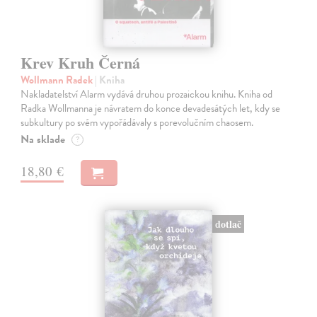
Krev Kruh Černá
Wollmann Radek
| Kniha
Nakladatelství Alarm vydává druhou prozaickou knihu. Kniha od
Radka Wollmanna je návratem do konce devadesátých let, kdy se
subkultury po svém vypořádávaly s porevolučním chaosem.
Na sklade
?
18,80 €
dotlač