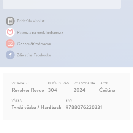
Pridať do wishlistu
Recenzia na medziknihami.sk
Odporučiť známemu
Zdielať na Facebooku
VYDAVATEĽ
POČET STRÁN
ROK VYDANIA
JAZYK
Revolver Revue
304
2024
Čeština
VÄZBA
EAN
Tvrdá väzba / Hardback
9788076220331