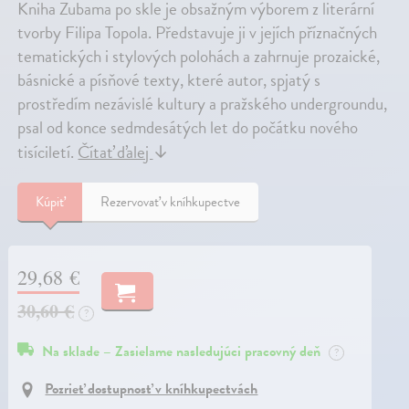
Kniha Zubama po skle je obsažným výborem z literární
tvorby Filipa Topola. Představuje ji v jejích příznačných
tematických i stylových polohách a zahrnuje prozaické,
básnické a písňové texty, které autor, spjatý s
prostředím nezávislé kultury a pražského undergroundu,
psal od konce sedmdesátých let do počátku nového
tisíciletí.
Čítať ďalej
↓
Kúpiť
Rezervovať v kníhkupectve
29,68 €
30,60 €
?
Na sklade – Zasielame nasledujúci pracovný deň
?
Pozrieť dostupnosť v kníhkupectvách