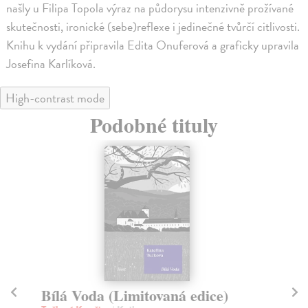
našly u Filipa Topola výraz na půdorysu intenzivně prožívané
skutečnosti, ironické (sebe)reflexe i jedinečné tvůrčí citlivosti.
Knihu k vydání připravila Edita Onuferová a graficky upravila
Josefina Karlíková.
High-contrast mode
Podobné tituly
Bílá Voda (Limitovaná edice)
K