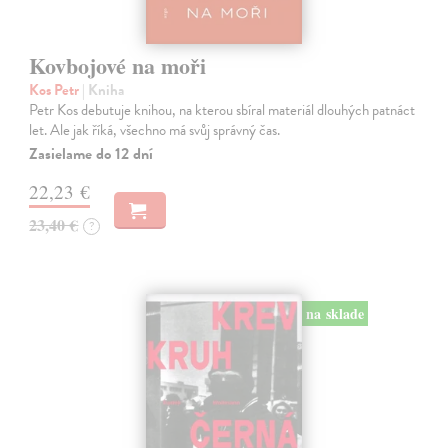
Kovbojové na moři
Kos Petr
| Kniha
Petr Kos debutuje knihou, na kterou sbíral materiál dlouhých patnáct
let. Ale jak říká, všechno má svůj správný čas.
Zasielame do 12 dní
22,23 €
23,40 €
?
na sklade