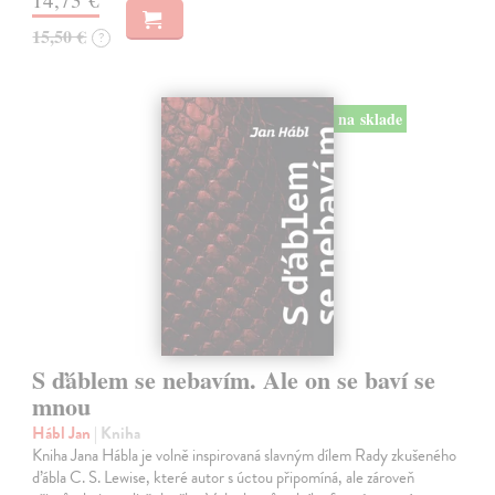
15,50 €
?
na sklade
S ďáblem se nebavím. Ale on se baví se
mnou
Hábl Jan
| Kniha
Kniha Jana Hábla je volně inspirovaná slavným dílem Rady zkušeného
ďábla C. S. Lewise, které autor s úctou připomíná, ale zároveň