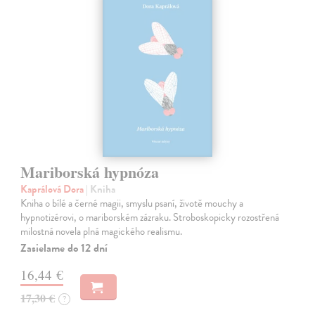
Mariborská hypnóza
Kaprálová Dora
| Kniha
Kniha o bílé a černé magii, smyslu psaní, životě mouchy a
hypnotizérovi, o mariborském zázraku. Stroboskopicky rozostřená
milostná novela plná magického realismu.
Zasielame do 12 dní
16,44 €
17,30 €
?