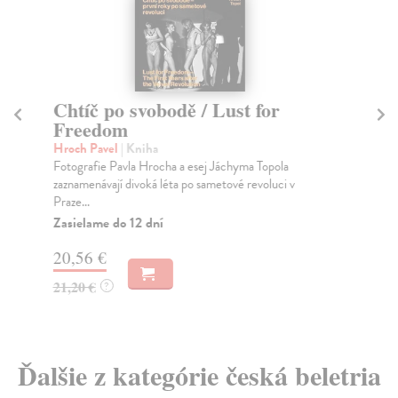
Chtíč po svobodě / Lust for
Dv
Freedom
Th
Cit
Hroch Pavel
| Kniha
spo
Fotografie Pavla Hrocha a esej Jáchyma Topola
s...
zaznamenávají divoká léta po sametové revoluci v
Praze...
Na
Zasielame do 12 dní
11
20,56 €
11
21,20 €
?
Ďalšie z kategórie česká beletria