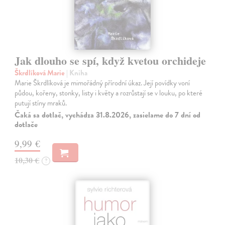
Jak dlouho se spí, když kvetou orchideje
Škrdlíková Marie
| Kniha
Marie Škrdlíková je mimořádný přírodní úkaz. Její povídky voní
půdou, kořeny, stonky, listy i květy a rozrůstají se v louku, po které
putují stíny mraků.
Čaká sa dotlač, vychádza 31.8.2026, zasielame do 7 dní od
dotlače
9,99 €
10,30 €
?