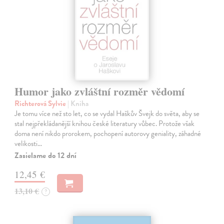
Humor jako zvláštní rozměr vědomí
Richterová Sylvie
| Kniha
Je tomu více než sto let, co se vydal Haškův Švejk do světa, aby se
stal nejpřekládanější knihou české literatury vůbec. Protože však
doma není nikdo prorokem, pochopení autorovy geniality, záhadné
velikosti…
Zasielame do 12 dní
12,45 €
13,10 €
?