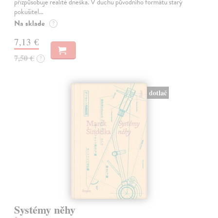
přizpůsobuje realitě dneška. V duchu původního formátu starý
pokušitel…
Na sklade
?
7,13 €
7,50 €
?
dotlač
Systémy něhy