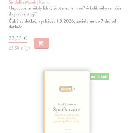
Šindelka Marek
| Kniha
Nepodobá se někdy lidský život mechanismu? A kolik něhy se může
skrývat ve stroji?
Čaká sa dotlač, vychádza 1.9.2026, zasielame do 7 dní od
dotlače
22,33 €
23,50 €
?
na sklade