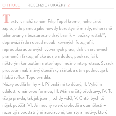
O TITULE
RECENZIE / UKÁŽKY
2
T
exty, v nichž se nám Filip Topol kromě jiného „živě
zapisuje do paměti jako navždy bezostyšně mladý, nehorázně
talentovaný a bezstarostně drzý básník – ‚božský rošťák‘“,
doprovází řada i dosud nepublikovaných fotografií,
reprodukcí autorových výtvarných prací, dalších archivních
pramenů i faktografické údaje a doslov, poukazující k
některým kontextům a otevírající možné interpretace. Svazek
především nabízí živý čtenářský zážitek a s tím podněcuje k
hlubší reflexi Topolova díla.
Názvy oddílů knihy – I. Připadá mi to děsný, II. Vylíčím
událost románovou formou, III. Mám určitý představy, IV. To
vše je pravda, tak jak jsem ji tehdy viděl, V. Chtěl bych tě
nějak potěšit, VI. Jsi mocný ve své svobodě a osamělosti –
rezonují s podstatnými asociacemi, tématy a motivy, které