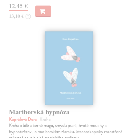
12,45 €
13,10 €
?
Mariborská hypnóza
Kaprálová Dora
| Kniha
Kniha o bílé a černé magii, smyslu psaní, životě mouchy a
hypnotizérovi, o mariborském zázraku. Stroboskopicky rozostřená
milostná novela plná magického realismu.