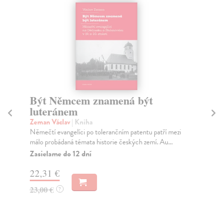
Být Němcem znamená být
P
luteránem
Ju
Po 
Zeman Václav
| Kniha
Jak
Němečtí evangelíci po tolerančním patentu patří mezi
málo probádaná témata historie českých zemí. Au...
Do
dní
Zasielame do 12 dní
gar
22,31 €
17
23,00 €
?
18