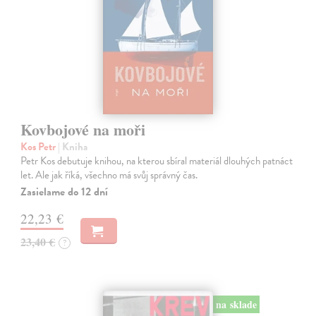
Kovbojové na moři
Kos Petr
| Kniha
Petr Kos debutuje knihou, na kterou sbíral materiál dlouhých patnáct
let. Ale jak říká, všechno má svůj správný čas.
Zasielame do 12 dní
22,23 €
23,40 €
?
na sklade