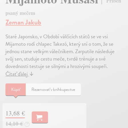
Příběh
psaný mečem
Zeman Jakub
Staré Japonsko, v Období válčících států se ve vsi
Mijamoto rodí chlapec Takezó, který sní o tom, že se
jednou stane velkým válečníkem. Zarputile následuje
svůj sen, studuje cestu meče, tvrdě trénuje a své
dovednosti testuje se silnými a hrozivými soupeři.
Čítať ďalej
↓
Kúpiť
Rezervovať v kníhkupectve
13,68 €
14,10 €
?