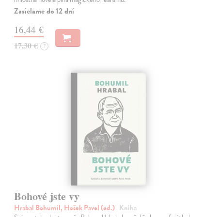
Zasielame do 12 dní
16,44 €
17,30 €
?
Bohové jste vy
Hrabal Bohumil, Hošek Pavel (ed.)
| Kniha