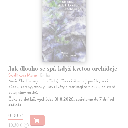
Jak dlouho se spí, když kvetou orchideje
Škrdlíková Marie
| Kniha
Marie Škrdlíková je mimořádný přírodní úkaz. Její povídky voní
půdou, kořeny, stonky, listy i květy a rozrůstají se v louku, po které
putují stíny mraků.
Čaká sa dotlač, vychádza 31.8.2026, zasielame do 7 dní od
dotlače
9,99 €
10,30 €
?