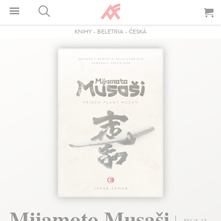
KNIHY
-
BELETRIA
-
ČESKÁ
Mijamoto Musaši