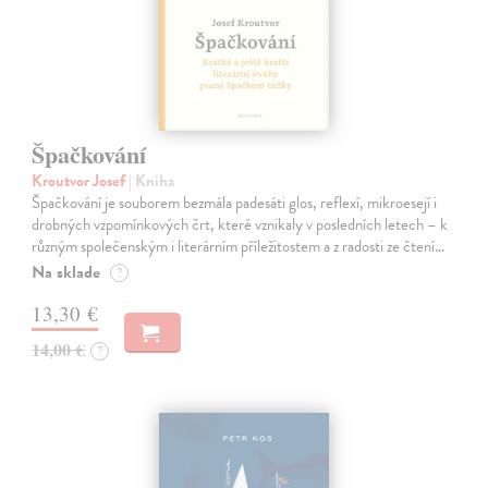
Špačkování
Kroutvor Josef
| Kniha
Špačkování je souborem bezmála padesáti glos, reflexí, mikroesejí i
drobných vzpomínkových črt, které vznikaly v posledních letech – k
různým společenským i literárním příležitostem a z radosti ze čtení…
Na sklade
?
13,30 €
14,00 €
?