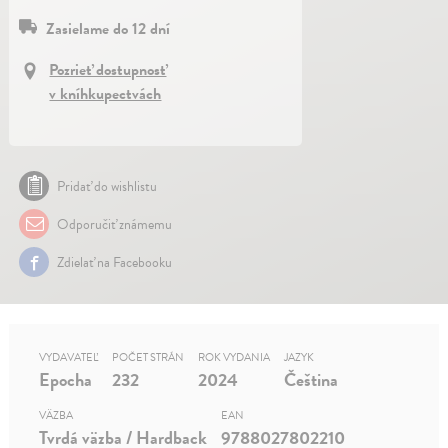
Zasielame do 12 dní
Pozrieť dostupnosť
v kníhkupectvách
Pridať do wishlistu
Odporučiť známemu
Zdielať na Facebooku
VYDAVATEĽ
POČET STRÁN
ROK VYDANIA
JAZYK
Epocha
232
2024
Čeština
VÄZBA
EAN
Tvrdá väzba / Hardback
9788027802210