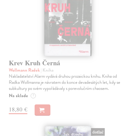
Krev Kruh Černá
Wollmann Radek
| Kniha
Nakladatelství Alarm vydává druhou prozaickou knihu. Kniha od
Radka Wollmanna je návratem do konce devadesátých let, kdy se
subkultury po svém vypořádávaly s porevolučním chaosem.
Na sklade
?
18,80 €
dotlač