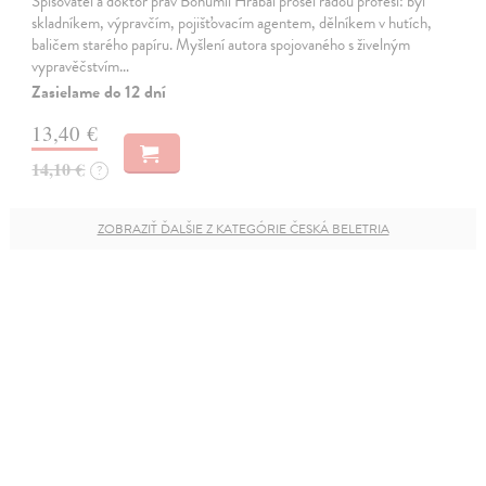
Spisovatel a doktor práv Bohumil Hrabal prošel řadou profesí: byl
skladníkem, výpravčím, pojišťovacím agentem, dělníkem v hutích,
baličem starého papíru. Myšlení autora spojovaného s živelným
vypravěčstvím…
Zasielame do 12 dní
13,40 €
14,10 €
?
ZOBRAZIŤ ĎALŠIE Z KATEGÓRIE ČESKÁ BELETRIA