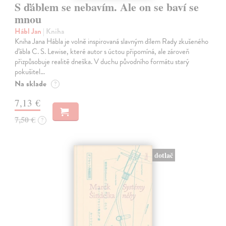
S ďáblem se nebavím. Ale on se baví se
mnou
Hábl Jan
| Kniha
Kniha Jana Hábla je volně inspirovaná slavným dílem Rady zkušeného
ďábla C. S. Lewise, které autor s úctou připomíná, ale zároveň
přizpůsobuje realitě dneška. V duchu původního formátu starý
pokušitel…
Na sklade
?
7,13 €
7,50 €
?
dotlač