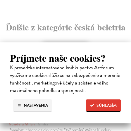
Ďalšie z kategórie česká beletria
Príjmete naše cookies?
K prevádzke internetového kníhkupectva Artforum
využívame cookies slúžiace na zabezpečenie a meranie
funkčnosti, marketingové účely a zaistenie vášho
maximálneho pohodlia a spokojnosti.
NASTAVENIA
SÚHLASÍM
Pomalost
Kundera Milan
| Kniha
Pomalost, chronologicky první ze čtyř románů Milana Kundery