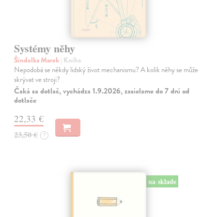
Systémy něhy
Šindelka Marek
| Kniha
Nepodobá se někdy lidský život mechanismu? A kolik něhy se může
skrývat ve stroji?
Čaká sa dotlač, vychádza 1.9.2026, zasielame do 7 dní od
dotlače
22,33 €
23,50 €
?
na sklade