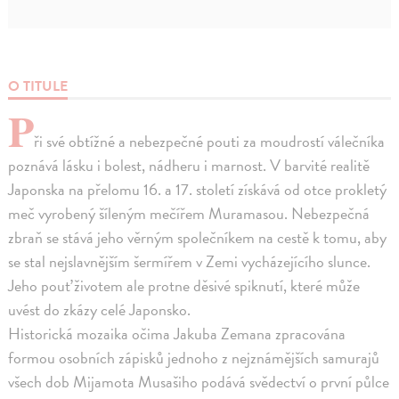
O TITULE
P
ři své obtížné a nebezpečné pouti za moudrostí válečníka
poznává lásku i bolest, nádheru i marnost. V barvité realitě
Japonska na přelomu 16. a 17. století získává od otce prokletý
meč vyrobený šíleným mečířem Muramasou. Nebezpečná
zbraň se stává jeho věrným společníkem na cestě k tomu, aby
se stal nejslavnějším šermířem v Zemi vycházejícího slunce.
Jeho pouť životem ale protne děsivé spiknutí, které může
uvést do zkázy celé Japonsko.
Historická mozaika očima Jakuba Zemana zpracována
formou osobních zápisků jednoho z nejznámějších samurajů
všech dob Mijamota Musašiho podává svědectví o první půlce