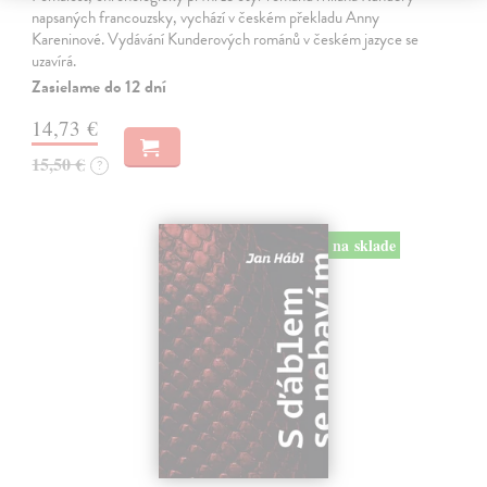
napsaných francouzsky, vychází v českém překladu Anny
Kareninové. Vydávání Kunderových románů v českém jazyce se
uzavírá.
Zasielame do 12 dní
14,73 €
15,50 €
?
na sklade