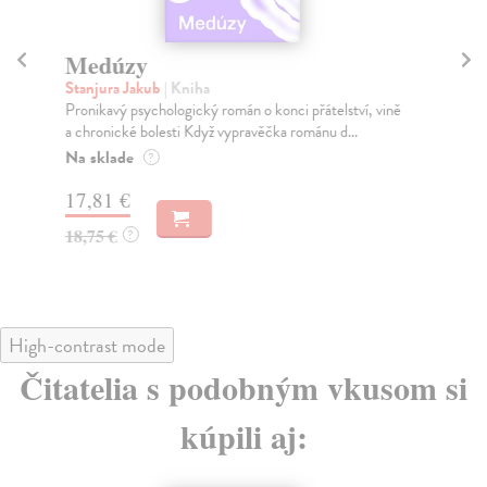
Medúzy
Pr
Stanjura Jakub
| Kniha
De
Pronikavý psychologický román o konci přátelství, vině
Prv
a chronické bolesti Když vypravěčka románu d...
tex
Na sklade
Za
?
17,81 €
24
18,75 €
25
?
High-contrast mode
Čitatelia s podobným vkusom si
kúpili aj: