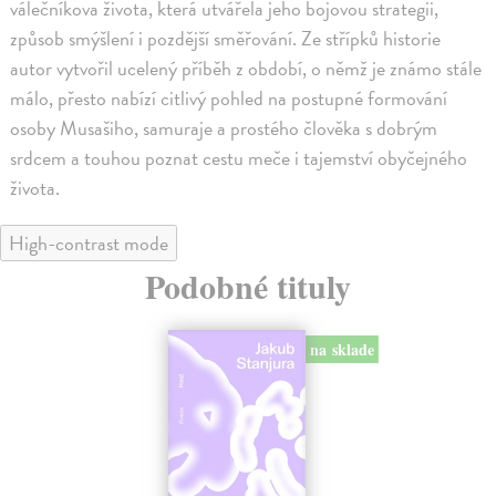
válečníkova života, která utvářela jeho bojovou strategii,
způsob smýšlení i pozdější směřování. Ze střípků historie
autor vytvořil ucelený příběh z období, o němž je známo stále
málo, přesto nabízí citlivý pohled na postupné formování
osoby Musašiho, samuraje a prostého člověka s dobrým
srdcem a touhou poznat cestu meče i tajemství obyčejného
života.
High-contrast mode
Podobné tituly
na sklade