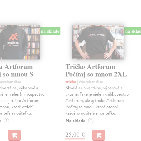
na sklade
na skla
a Artforum
Tričko Artforum
j so mnou S
Počítaj so mnou 2XL
Merchandise
tričko
| Merchandise
niverzálne, výberové a
Skvelé a univerzálne, výberové a
ké je nielen kníhkupectvo
vkusné. Také je nielen kníhkupectvo
ale aj tričko Artforum
Artforum, ale aj tričko Artforum
 mnou, ktoré ozdobí
Počítaj so mnou, ktoré ozdobí
siteľa a nositeľku.
každého nositeľa a nositeľku.
e
Na sklade
?
?
€
25,00 €