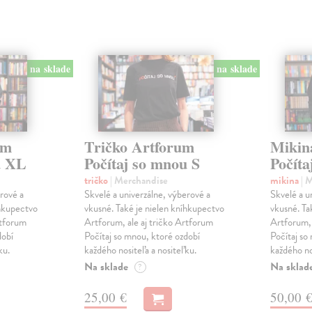
na sklade
na sklade
um
Tričko Artforum
Mikin
u XL
Počítaj so mnou S
Počíta
tričko
| Merchandise
mikina
| 
erové a
Skvelé a univerzálne, výberové a
Skvelé a u
íhkupectvo
vkusné. Také je nielen kníhkupectvo
vkusné. Ta
rtforum
Artforum, ale aj tričko Artforum
Artforum, 
dobí
Počítaj so mnou, ktoré ozdobí
Počítaj so
ku.
každého nositeľa a nositeľku.
každého no
Na sklade
Na sklad
?
25,00 €
50,00 