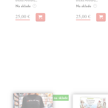
tričko Artforu...
tričko Artforu...
Na sklade
Na sklade
?
?
25,00 €
25,00 €
na sklade