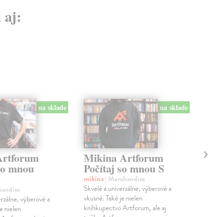
 aj:
na sklade
na sklade
Artforum
Mikina Artforum
Mi
 so mnou
Počítaj so mnou S
Po
mikina
| Merchandise
mik
Skvelé a univerzálne, výberové a
Skve
handise
vkusné. Také je nielen
vkus
erzálne, výberové a
kníhkupectvo Artforum, ale aj
kníh
e nielen