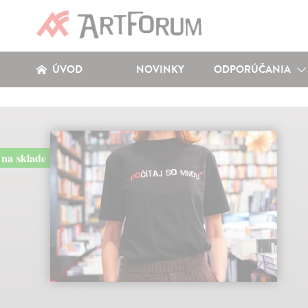
ÚVOD
NOVINKY
ODPORÚČANIA
na sklade