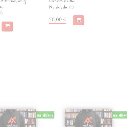
tričko Artforu...
trič
Artforum, ale aj
...
Na sklade
Na 
?
?
50,00 €
50
na sklade
na skla