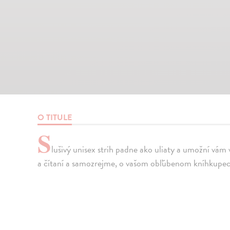
O TITULE
S
lušivý unisex strih padne ako uliaty a umožní vám
a čítaní a samozrejme, o vašom obľúbenom kníhkupec