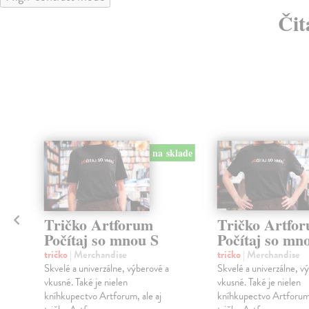
Čit
klade
na sklade
u
Tričko Artforum
Tričko Artfo
Počítaj so mnou S
Počítaj so m
tričko
| Merchandise
tričko
| Merchandise
Skvelé a univerzálne, výberové a
Skvelé a univerzálne, v
vkusné. Také je nielen
vkusné. Také je nielen
kníhkupectvo Artforum, ale aj
kníhkupectvo Artforum,