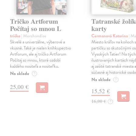
Tričko Artforum
Tatranské žolík
Počítaj so mnou L
karty
tričko
| Merchandise
Cermanová Katarína
| M
Skvelé a univerzálne, výberové a
Miesto kráľov na koňoch si
vkusné. Také je nielen kníhkupectvo
partičku so skutočnými o
Artforum, ale aj tričko Artforum
Vysokých Tatier! Na tých
Počítaj so mnou, ktoré ozdobí
ilustrovaných kartách náj
každého nositeľa a nositeľku.
aj zašité tatranské miesta 
súčasné aj historické osob
Na sklade
?
Na sklade
?
25,00 €
15,52 €
16,00 €
?