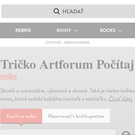
REBRÍK
KNIHY
BOOKS
OSTATNÉ
-
MERCHANDISE
Tričko Artforum Počíta
tričko
Skvelé a univerzálne, výberové a vkusné. Také je nielen kníhk
mnou, ktoré ozdobí každého nositeľa a nositeľku.
Čítať ďalej
Kúpiť
na webe
Rezervovať v kníhkupectve