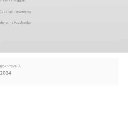
ridať do wishlistu
dporučiť známemu
dielať na Facebooku
ROK VYDANIA
2024