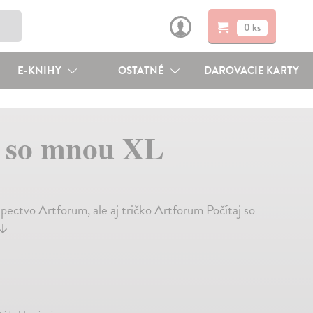
0 ks
E-KNIHY
OSTATNÉ
DAROVACIE KARTY
j so mnou XL
upectvo Artforum, ale aj tričko Artforum Počítaj so
↓