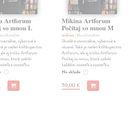
a Artforum
Mikina Artforum
aj so mnou L
Počítaj so mnou M
Merchandise
mikina
| Merchandise
niverzálne, výberové a
Skvelé a univerzálne, výberové a
ké je nielen kníhkupectvo
vkusné. Také je nielen kníhkupectvo
ale aj tričko Artforum
Artforum, ale aj tričko Artforum
 mnou, ktoré ozdobí
Počítaj so mnou, ktoré ozdobí
siteľa a nositeľku.
každého nositeľa a nositeľku.
e
Na sklade
?
?
€
50,00 €