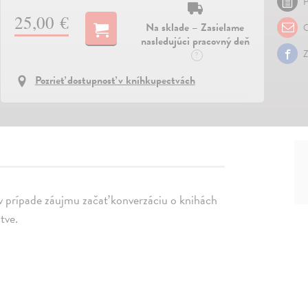
P
25,00 €
Na sklade – Zasielame
O
nasledujúci pracovný deň
Z
?
Pozrieť dostupnosť v kníhkupectvách
 v prípade záujmu začať konverzáciu o knihách
tve.