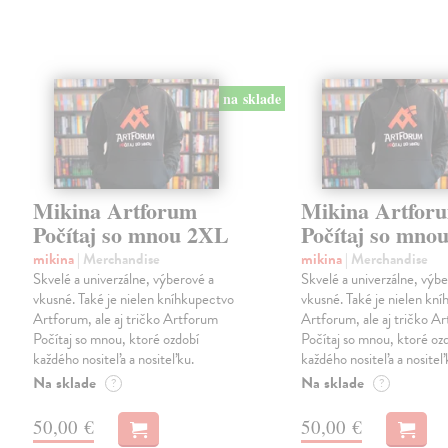
na sklade
Mikina Artforum
Mikina Artfor
Počítaj so mnou 2XL
Počítaj so mno
mikina
| Merchandise
mikina
| Merchandise
Skvelé a univerzálne, výberové a
Skvelé a univerzálne, výb
vkusné. Také je nielen kníhkupectvo
vkusné. Také je nielen kn
Artforum, ale aj tričko Artforum
Artforum, ale aj tričko A
Počítaj so mnou, ktoré ozdobí
Počítaj so mnou, ktoré oz
každého nositeľa a nositeľku.
každého nositeľa a nositeľ
Na sklade
Na sklade
?
?
50,00 €
50,00 €