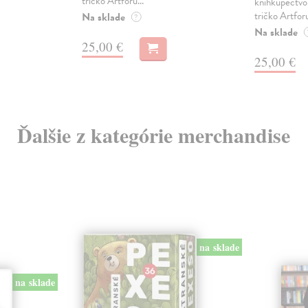
tričko Artforu...
kníhkupectvo 
tričko Artforu
Na sklade
?
Na sklade
25,00 €
25,00 €
Ďalšie z kategórie merchandise
na sklade
na sklade