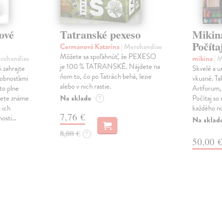
ové
Tatranské pexeso
Mikin
Počít
Cermanová Katarína
| Merchandise
Môžete sa spoľahnúť, že PEXESO
erchandise
mikina
| 
je 100 % TATRANSKÉ. Nájdete na
 zahrajte
Skvelé a u
ňom to, čo po Tatrách behá, lezie
sobnosťami
vkusné. Ta
alebo v nich rastie.
to plne
Artforum, 
Na sklade
dete známe
Počítaj so
?
a ich
každého no
7,76 €
nosti…
Na sklad
8,00 €
?
50,00 