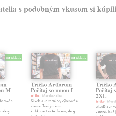
atelia s podobným vkusom si kúpili
na sklade
na sklade
rum
Tričko Artforum
Tričko 
nou M
Počítaj so mnou L
Počítaj
2XL
tričko
| Merchandise
ýberové a
Skvelé a univerzálne, výberové a
tričko
| Merc
vkusné. Také je nielen
Skvelé a univ
 ale aj
kníhkupectvo Artforum, ale aj
vkusné. Také j