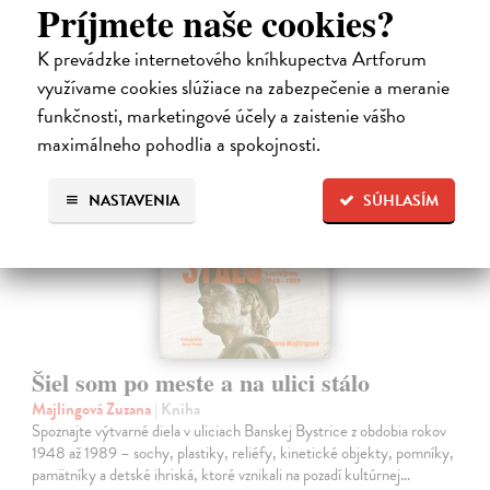
31,92 €
Príjmete naše cookies?
39,90 €
?
K prevádzke internetového kníhkupectva Artforum
využívame cookies slúžiace na zabezpečenie a meranie
funkčnosti, marketingové účely a zaistenie vášho
na sklade
maximálneho pohodlia a spokojnosti.
NASTAVENIA
SÚHLASÍM
Šiel som po meste a na ulici stálo
Majlingová Zuzana
| Kniha
Spoznajte výtvarné diela v uliciach Banskej Bystrice z obdobia rokov
1948 až 1989 – sochy, plastiky, reliéfy, kinetické objekty, pomníky,
pamätníky a detské ihriská, ktoré vznikali na pozadí kultúrnej…