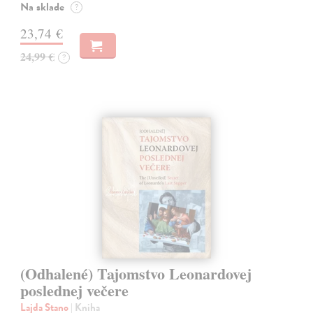
Na sklade
?
23,74 €
24,99 €
?
(Odhalené) Tajomstvo Leonardovej
poslednej večere
Lajda Stano
| Kniha