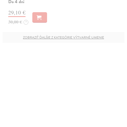
Do 4 dní
29,10 €
30,00 €
?
ZOBRAZIŤ ĎALŠIE Z KATEGÓRIE VÝTVARNÉ UMENIE