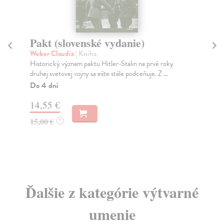
Pakt (slovenské vydanie)
An
m
Weber Claudia
| Kniha
Historický význam paktu Hitler-Stalin na prvé roky
Fra
druhej svetovej vojny sa ešte stále podceňuje. Z ...
Ved
úsi
Do 4 dní
Za
14,55 €
12
15,00 €
?
13
Ďalšie z kategórie výtvarné
umenie