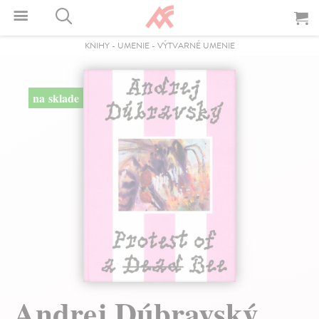
KNIHY
-
UMENIE
-
VÝTVARNÉ UMENIE
na sklade
Andrej Dúbravský.