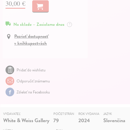
30,00 €
Na sklade – Zasielame dnes
?
Pozrieť dostupnosť
v kníhkupectvách
Pridať do wishlistu
Odporučiť známemu
Zdielať na Facebooku
VYDAVATEĽ
POČET STRÁN
ROK VYDANIA
JAZYK
White & Weiss Gallery
79
2024
Slovenčina