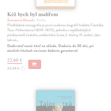
Kéž bych byl malířem
Zemanová Marcela
| Kniha
Předkládaná monografie je první ucelenou biografií hraběte Františka
Thun-Hohensteina (1809–1870), jednoho z nejdůležitějších
představitelů českého uměleckého života 2. třetiny 19. století. Jako
taková…
Dodávateľ nemá titul na sklade. Dodanie do 30 dní, pri
starších tituloch nevieme dodanie garantovať.
22,60 €
23,30 €
?