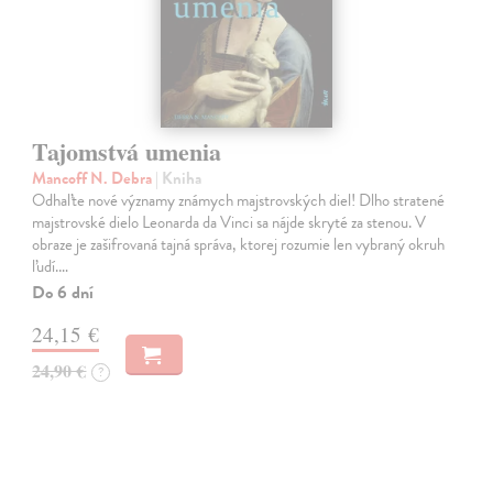
Tajomstvá umenia
Mancoff N. Debra
| Kniha
Odhaľte nové významy známych majstrovských diel! Dlho stratené
majstrovské dielo Leonarda da Vinci sa nájde skryté za stenou. V
obraze je zašifrovaná tajná správa, ktorej rozumie len vybraný okruh
ľudí.…
Do 6 dní
24,15 €
24,90 €
?