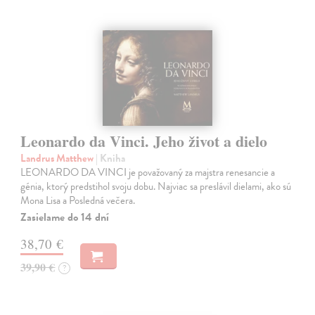
Leonardo da Vinci. Jeho život a dielo
Landrus Matthew
| Kniha
LEONARDO DA VINCI je považovaný za majstra renesancie a
génia, ktorý predstihol svoju dobu. Najviac sa preslávil dielami, ako sú
Mona Lisa a Posledná večera.
Zasielame do 14 dní
38,70 €
39,90 €
?