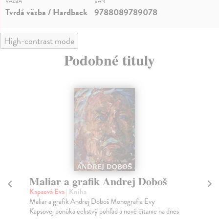
VÄZBA
EAN
Tvrdá väzba / Hardback
9788089789078
High-contrast mode
Podobné tituly
Maliar a grafik Andrej Doboš
S
Kapsová Eva
| Kniha
Baj
Maliar a grafik Andrej Doboš Monografia Evy
Aj 
Kapsovej ponúka celistvý pohľad a nové čítanie na dnes
mon