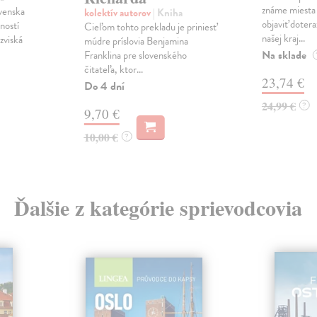
známe miesta 
ovenska
kolektív autorov
| Kniha
objaviť doter
ností
Cieľom tohto prekladu je priniesť
našej kraj...
zviská
múdre príslovia Benjamina
Na sklade
Franklina pre slovenského
čitateľa, ktor...
23,74 €
Do 4 dní
24,99 €
?
9,70 €
10,00 €
?
Ďalšie z kategórie sprievodcovia