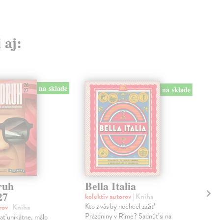
 aj:
na sklade
na sklade
ruh
Bella Italia
Ak
27
kolektív autorov
| Kniha
kol
Kto z vás by nechcel zažiť
Cudz
orov
| Kniha
Prázdniny v Ríme? Sadnúť si na
Tali
ať unikátne, málo