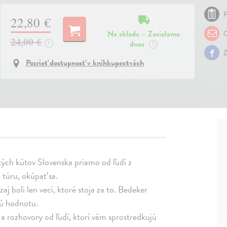
P
22,80 €
Na sklade – Zasielame
O
24,00 €
dnes
?
?
Z
Pozrieť dostupnosť v kníhkupectvách
kých kútov Slovenska priamo od ľudí z
 túru, okúpať sa.
 boli len veci, ktoré stoja za to. Bedeker
kú hodnotu.
a rozhovory od ľudí, ktorí vám sprostredkujú