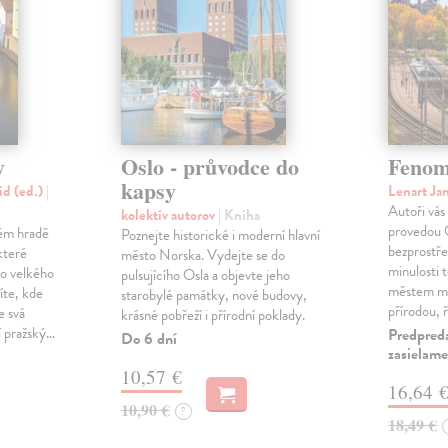
y
Oslo - průvodce do
Fenom
kapsy
id (ed.)
|
Lenart Ja
Autoři vás
kolektív autorov
| Kniha
provedou O
kém hradě
Poznejte historické i moderní hlavní
bezprostř
které
město Norska. Vydejte se do
minulosti 
o velkého
pulsujícího Osla a objevte jeho
městem m
íte, kde
starobylé památky, nové budovy,
přírodou, 
e svá
krásné pobřeží i přírodní poklady.
í pražský…
Predpred
Do 6 dní
zasielame
10,57 €
16,64 
10,90 €
?
18,49 €