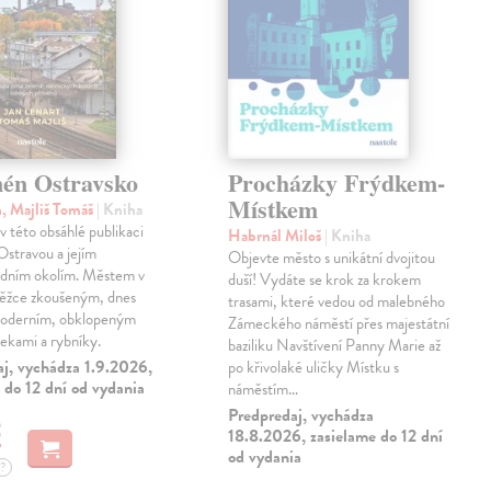
én Ostravsko
Procházky Frýdkem-
Místkem
n, Majliš Tomáš
| Kniha
 v této obsáhlé publikaci
Habrnál Miloš
| Kniha
stravou a jejím
Objevte město s unikátní dvojitou
edním okolím. Městem v
duší! Vydáte se krok za krokem
těžce zkoušeným, dnes
trasami, které vedou od malebného
oderním, obklopeným
Zámeckého náměstí přes majestátní
řekami a rybníky.
baziliku Navštívení Panny Marie až
aj, vychádza 1.9.2026,
po křivolaké uličky Místku s
 do 12 dní od vydania
náměstím…
Predpredaj, vychádza
€
18.8.2026, zasielame do 12 dní
od vydania
?