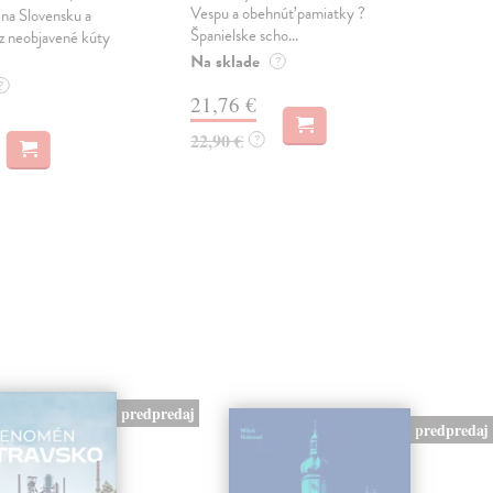
Vespu a obehnúť pamiatky ?
pln
na Slovensku a
Španielske scho...
pova
az neobjavené kúty
Na sklade
Do 
?
?
21,76 €
6,
22,90 €
6,5
?
predpredaj
predpredaj