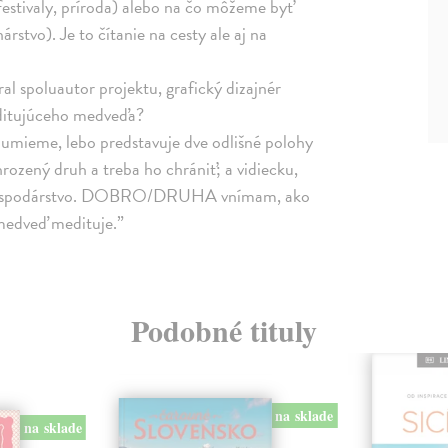
, festivaly, príroda) alebo na čo môžeme byť
rstvo). Je to čítanie na cesty ale aj na
al spoluautor projektu, grafický dizajnér
meditujúceho medveďa?
umieme, lebo predstavuje dve odlišné polohy
hrozený druh a treba ho chrániť; a vidiecku,
 a hospodárstvo. DOBRO/DRUHA vnímam, ako
medveď medituje.”
Podobné tituly
na sklade
na sklade