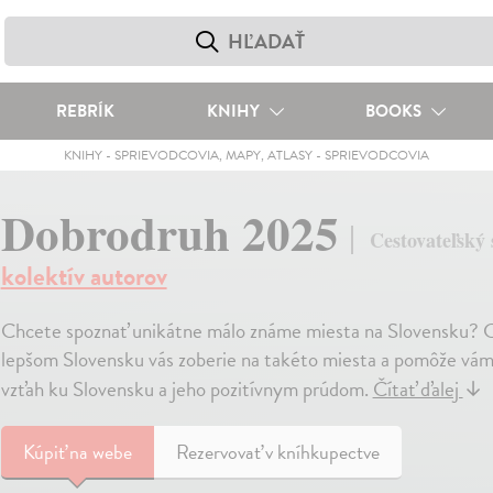
REBRÍK
KNIHY
BOOKS
KNIHY
-
SPRIEVODCOVIA, MAPY, ATLASY
-
SPRIEVODCOVIA
Dobrodruh 2025
Cestovateľský 
kolektív autorov
Chcete spoznať unikátne málo známe miesta na Slovensk
lepšom Slovensku vás zoberie na takéto miesta a pomôže vám o
vzťah ku Slovensku a jeho pozitívnym prúdom.
Čítať ďalej
↓
Kúpiť
na webe
Rezervovať v kníhkupectve