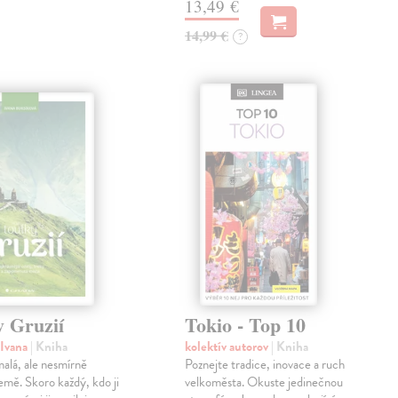
13,49 €
14,99 €
?
y Gruzií
Tokio - Top 10
 Ivana
| Kniha
kolektív autorov
| Kniha
malá, ale nesmírně
Poznejte tradice, inovace a ruch
země. Skoro každý, kdo ji
velkoměsta. Okuste jedinečnou