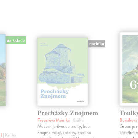
na sklade
novinka
Procházky Znojmem
Toulk
Frecerová Monika
| Kniha
Bursíková
Moderní průvodce pro ty, kdo
Gruzie je 
Znojmo milují, i pro ty, kteří ho
přitažlivá 
.)
| Kniha