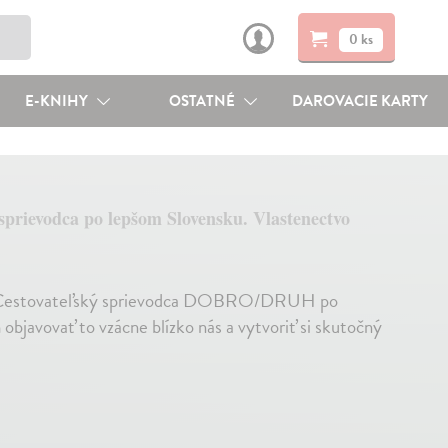
0 ks
E-KNIHY
OSTATNÉ
DAROVACIE KARTY
sprievodca po lepšom Slovensku. Vlastenectvo
u? Cestovateľský sprievodca DOBRO/DRUH po
bjavovať to vzácne blízko nás a vytvoriť si skutočný