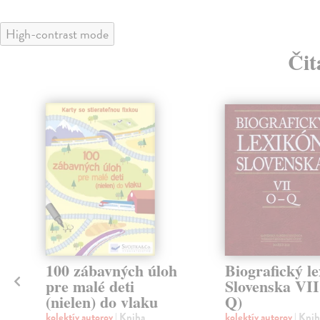
High-contrast mode
Čit
klade
100 zábavných úloh
Biografický l
pre malé deti
Slovenska VII
(nielen) do vlaku
Q)
kolektív autorov
| Kniha
kolektív autorov
| Knih