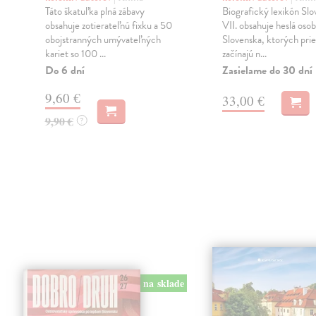
Táto škatuľka plná zábavy
Biografický lexikón Sl
a
obsahuje zotierateľnú fixku a 50
VII. obsahuje heslá osob
obojstranných umývateľných
Slovenska, ktorých prie
kariet so 100 ...
začínajú n...
Do 6 dní
Zasielame do 30 dní
9,60 €
33,00 €
9,90 €
?
na sklade