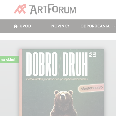
ÚVOD
NOVINKY
ODPORÚČANIA
na sklade