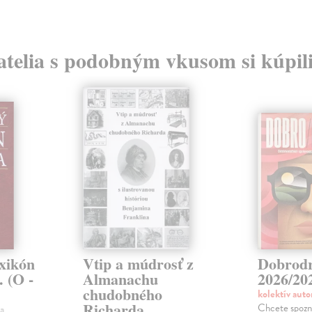
atelia s podobným vkusom si kúpili
exikón
Vtip a múdrosť z
Dobrod
. (O -
Almanachu
2026/20
chudobného
kolektív aut
Richarda
Chcete spozn
a