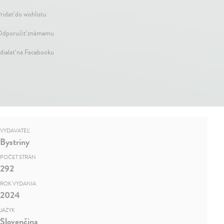
ridať do wishlistu
dporučiť známemu
dielať na Facebooku
VYDAVATEĽ
Bystriny
POČET STRÁN
292
ROK VYDANIA
2024
JAZYK
Slovenčina