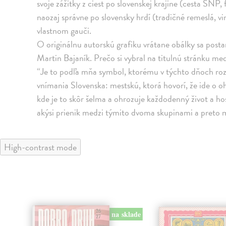
svoje zážitky z ciest po slovenskej krajine (cesta SNP
naozaj správne po slovensky hrdí (tradičné remeslá, viná
vlastnom gauči.
O originálnu autorskú grafiku vrátane obálky sa postar
Martin Bajaník. Prečo si vybral na titulnú stránku 
“Je to podľa mňa symbol, ktorému v týchto dňoch roz
vnímania Slovenska: mestskú, ktorá hovorí, že ide o o
kde je to skôr šelma a ohrozuje každodenný život
akýsi prienik medzi týmito dvoma skupinami a preto 
High-contrast mode
na sklade