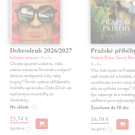
Dobrodruh 2026/2027
Pražské příběh
kolektív autorov
| Kniha
Hášová Klára, Černý Dav
Chcete spoznať unikátne, málo
Kniha
známe miesta na Slovensku a objaviť
Víte, kde byste na Pražs
doteraz neobjavené kúty našej
našli Jezdecké schodiště, 
krajiny? Štvrté vydanie obľúbeného
umožňovalo koním vstup d
knižného sprievodcu DobroDruh vás
sálu na rytířské turnaje? V
opäť pozýva na potulky po
žije, naparuje se a roztahuj
slovenskej…
nádherná pera nejkrásnějš
Na sklade
Zasielame do 10 dní
?
23,74 €
16,19 €
24,99 €
16,69 €
?
?