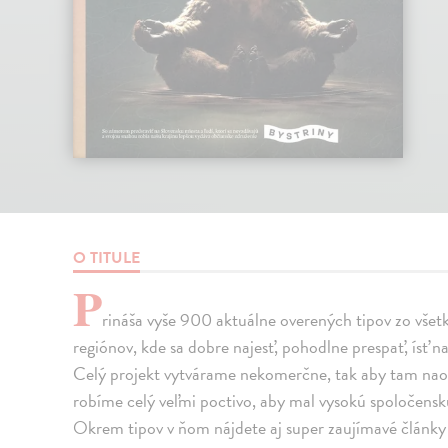
O TITULE
P
rináša vyše 900 aktuálne overených tipov zo všet
regiónov, kde sa dobre najesť, pohodlne prespať, ísť na
Celý projekt vytvárame nekomerčne, tak aby tam naozaj
robíme celý veľmi poctivo, aby mal vysokú spoločens
Okrem tipov v ňom nájdete aj super zaujímavé články 