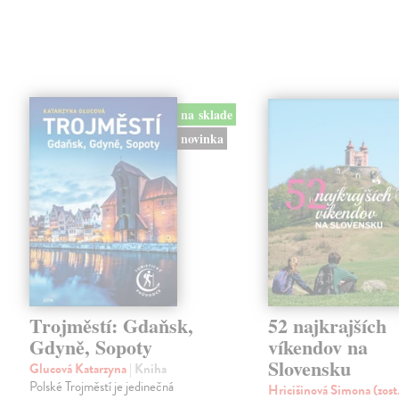
na sklade
novinka
Trojměstí: Gdaňsk,
52 najkrajších
Gdyně, Sopoty
víkendov na
Slovensku
Glucová Katarzyna
| Kniha
Polské Trojměstí je jedinečná
Hricišinová Simona (zost