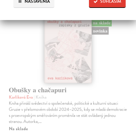
NASTAVENIA
SÚHLASÍM
na sklade
novinka
Obušky a chačapuri
Karlíková Eva
| Kniha
Kniha přináší svědectví o společenské, politické a kulturní situaci
Gruzie v přelomovém období 2024–2025, kdy se mladá demokracie
s proevropským směřováním proměnila ve stát ovládaný jednou
stranou. Autorka,…
Na sklade