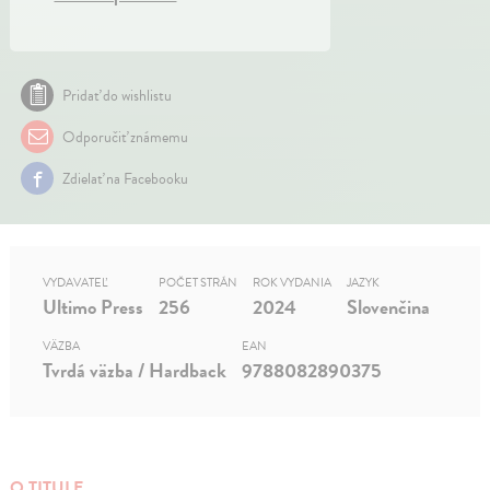
Pridať do wishlistu
Odporučiť známemu
Zdielať na Facebooku
VYDAVATEĽ
POČET STRÁN
ROK VYDANIA
JAZYK
Ultimo Press
256
2024
Slovenčina
VÄZBA
EAN
Tvrdá väzba / Hardback
9788082890375
O TITULE