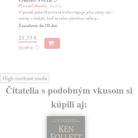
Navrátil Martin
| Kniha
Nav
V poradí piata Martinova kniha mapuje jeho cesty viac-
Oko
menej v období, keď sa celou planétou valila p...
zár
Zasielame do 10 dní
Za
21,33 €
20
21,99 €
20
?
High-contrast mode
Čitatelia s podobným vkusom si
kúpili aj: