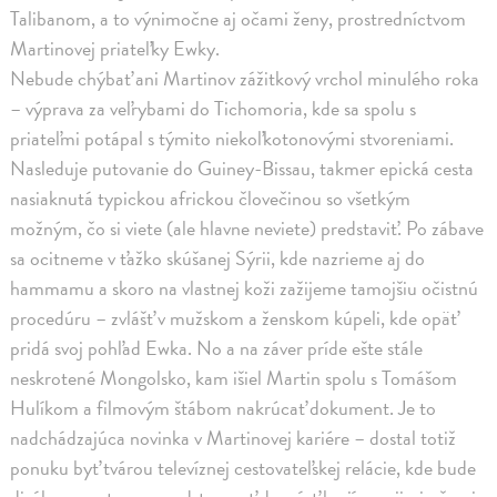
Talibanom, a to výnimočne aj očami ženy, prostredníctvom
Martinovej priateľky Ewky.
Nebude chýbať ani Martinov zážitkový vrchol minulého roka
– výprava za veľrybami do Tichomoria, kde sa spolu s
priateľmi potápal s týmito niekoľkotonovými stvoreniami.
Nasleduje putovanie do Guiney-Bissau, takmer epická cesta
nasiaknutá typickou africkou človečinou so všetkým
možným, čo si viete (ale hlavne neviete) predstaviť. Po zábave
sa ocitneme v ťažko skúšanej Sýrii, kde nazrieme aj do
hammamu a skoro na vlastnej koži zažijeme tamojšiu očistnú
procedúru – zvlášť v mužskom a ženskom kúpeli, kde opäť
pridá svoj pohľad Ewka. No a na záver príde ešte stále
neskrotené Mongolsko, kam išiel Martin spolu s Tomášom
Hulíkom a filmovým štábom nakrúcať dokument. Je to
nadchádzajúca novinka v Martinovej kariére – dostal totiž
ponuku byť tvárou televíznej cestovateľskej relácie, kde bude