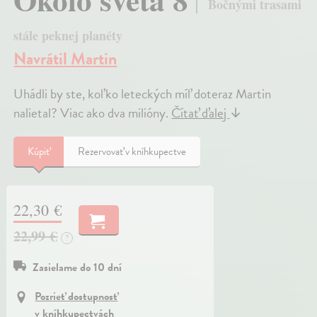
Bočnými trasami
stále peknej planéty
Navrátil Martin
Uhádli by ste, koľko leteckých míľ doteraz Martin
nalietal? Viac ako dva milióny.
Čítať ďalej
↓
Kúpiť
Rezervovať v kníhkupectve
22,30 €
22,99 €
?
Zasielame do 10 dní
Pozrieť dostupnosť
v kníhkupectvách