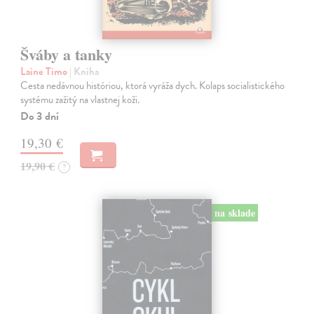
Šváby a tanky
Laine Timo
| Kniha
Cesta nedávnou históriou, ktorá vyráža dych. Kolaps socialistického
systému zažitý na vlastnej koži.
Do 3 dní
19,30 €
19,90 €
?
na sklade