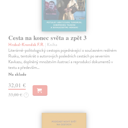
Cesta na konec světa a zpět 3
Hrabal-Krondak F.R.
| Kniha
Literárně-politologický cestopis pojednávající o současném reálném
Rusku, tentokrát o autorových posledních cestách po severním
Kavkazu, doplněný množstvím ilustrací a reprodukcí dokumentů v
textu a především…
Na sklade
32,01 €
33,00 €
?