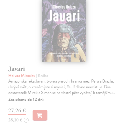
Javari
Haluza Miroslav
| Kniha
Amazonská řeka Javari, tvořící přírodní hranici mezi Peru a Brazílií,
ukrývá svět, o kterém jste si mysleli, že už dávno neexistuje. Dva
cestovatelé Mirek a Simon se na vlastní pěst vydávají k tamějšímu…
Zasielame do 12 dní
27,26 €
28,10 €
?