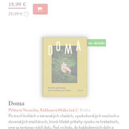
18,99 €
21,10 €
?
na sklade
Doma
Pilátová Veronika, Koklesová Miška (ed.)
| Kniha
Po troch knihách o tatranských chatách, vysokohorských nosičoch a
slovenských značkároch, ktoré hľadali príbehy vysoko na hrebeňoch,
sme sa tentoraz vrátili dolu. Pod vrcholy, do každodenných dolín a