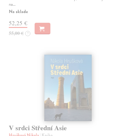
na…
Na sklade
52,25 €
55,00 €
?
V srdci Střední Asie
Hrušková Nikola
| Kniha