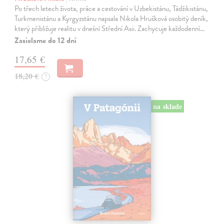
Po třech letech života, práce a cestování v Uzbekistánu, Tádžikistánu,
Turkmenistánu a Kyrgyzstánu napsala Nikola Hrušková osobitý deník,
který přibližuje realitu v dnešní Střední Asii. Zachycuje každodenní…
Zasielame do 12 dní
17,65 €
18,20 €
?
na sklade