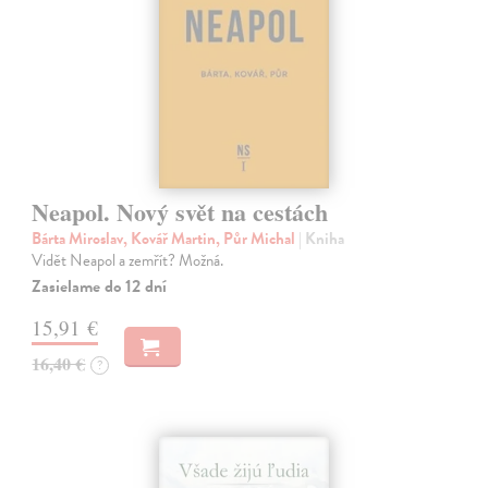
Neapol. Nový svět na cestách
Bárta Miroslav, Kovář Martin, Půr Michal
| Kniha
Vidět Neapol a zemřít? Možná.
Zasielame do 12 dní
15,91 €
16,40 €
?