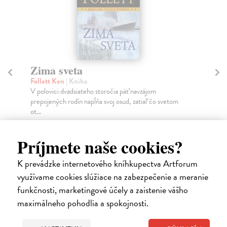
Zima sveta
Br
Follett Ken
| Kniha
Dr
V polovici dvadsiateho storočia päť navzájom
Výb
prepojených rodín napĺňa svoj osud, zatiaľ čo svetom
Ca
ot...
...
Do 4 dní
Na
Príjmete naše cookies?
23,18 €
13
23,90 €
14
?
K prevádzke internetového kníhkupectva Artforum
využívame cookies slúžiace na zabezpečenie a meranie
funkčnosti, marketingové účely a zaistenie vášho
maximálneho pohodlia a spokojnosti.
Ďalšie z kategórie cestopisy