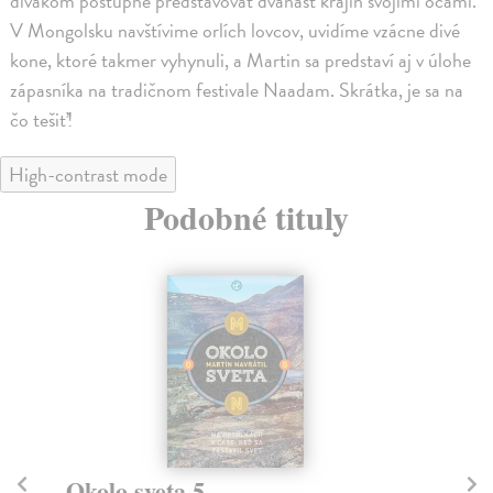
divákom postupne predstavovať dvanásť krajín svojimi očami.
V Mongolsku navštívime orlích lovcov, uvidíme vzácne divé
kone, ktoré takmer vyhynuli, a Martin sa predstaví aj v úlohe
zápasníka na tradičnom festivale Naadam. Skrátka, je sa na
čo tešiť!
High-contrast mode
Podobné tituly
Okolo sveta 5
Ok