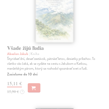
Všade žijú ľudia
Absolon Jakub
| Kniha
Štyridsať dní, desať zastávok, pätnásť letov, desiatky príbehov. To
všetko vás čaká, ak sa vydáte na cestu s Jakubom a Katkou,
manželským párom, ktorý sa rozhodol spoznávať svet a ľudí.
Zasielame do 10 dní
15,11 €
15,90 €
?