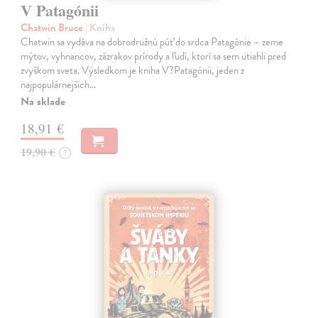
V Patagónii
Chatwin Bruce
| Kniha
Chatwin sa vydáva na dobrodružnú púť do srdca Patagónie – zeme
mýtov, vyhnancov, zázrakov prírody a ľudí, ktorí sa sem utiahli pred
zvyškom sveta. Výsledkom je kniha V?Patagónii, jeden z
najpopulárnejších…
Na sklade
18,91 €
19,90 €
?