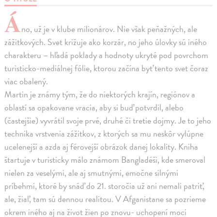
Á
no, už je v klube milionárov. Nie však peňažných, ale
zážitkových. Svet križuje ako korzár, no jeho úlovky sú iného
charakteru – hľadá poklady a hodnoty ukryté pod povrchom
turisticko-mediálnej fólie, ktorou začína byť tento svet čoraz
viac obalený.
Martin je známy tým, že do niektorých krajín, regiónov a
oblastí sa opakovane vracia, aby si buď potvrdil, alebo
(častejšie) vyvrátil svoje prvé, druhé či tretie dojmy. Je to jeho
technika vrstvenia zážitkov, z ktorých sa mu neskôr vylúpne
ucelenejší a azda aj férovejší obrázok danej lokality. Kniha
štartuje v turisticky málo známom Bangladéši, kde smeroval
nielen za veselými, ale aj smutnými, emočne silnými
príbehmi, ktoré by snáď do 21. storočia už ani nemali patriť,
ale, žiaľ, tam sú dennou realitou. V Afganistane sa pozrieme
okrem iného aj na život žien po znovu- uchopení moci