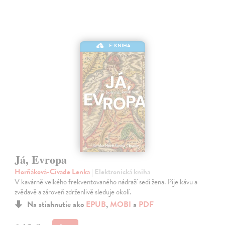
E-KNIHA
Já, Evropa
Horňáková-Civade Lenka
| Elektronická kniha
V kavárně velkého frekventovaného nádraží sedí žena. Pije kávu a
zvědavě a zároveň zdrženlivě sleduje okolí.
Na stiahnutie ako
EPUB
,
MOBI
a
PDF