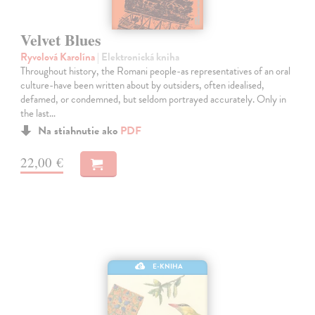
Velvet Blues
Ryvolová Karolína
| Elektronická kniha
Throughout history, the Romani people-as representatives of an oral
culture-have been written about by outsiders, often idealised,
defamed, or condemned, but seldom portrayed accurately. Only in
the last…
Na stiahnutie ako
PDF
22,00 €
E-KNIHA