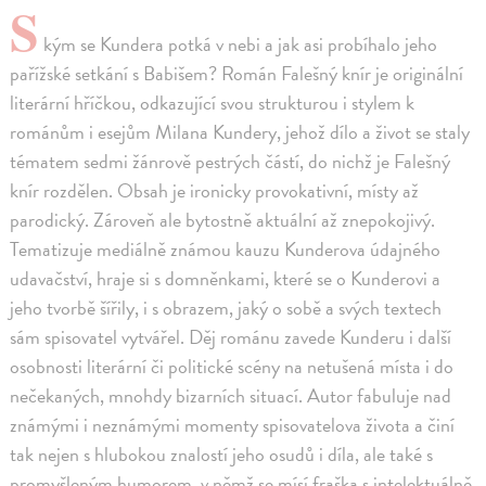
S
kým se Kundera potká v nebi a jak asi probíhalo jeho
pařížské setkání s Babišem? Román Falešný knír je originální
literární hříčkou, odkazující svou strukturou i stylem k
románům i esejům Milana Kundery, jehož dílo a život se staly
tématem sedmi žánrově pestrých částí, do nichž je Falešný
knír rozdělen. Obsah je ironicky provokativní, místy až
parodický. Zároveň ale bytostně aktuální až znepokojivý.
Tematizuje mediálně známou kauzu Kunderova údajného
udavačství, hraje si s domněnkami, které se o Kunderovi a
jeho tvorbě šířily, i s obrazem, jaký o sobě a svých textech
sám spisovatel vytvářel. Děj románu zavede Kunderu i další
osobnosti literární či politické scény na netušená místa i do
nečekaných, mnohdy bizarních situací. Autor fabuluje nad
známými i neznámými momenty spisovatelova života a činí
tak nejen s hlubokou znalostí jeho osudů i díla, ale také s
promyšleným humorem, v němž se mísí fraška s intelektuálně