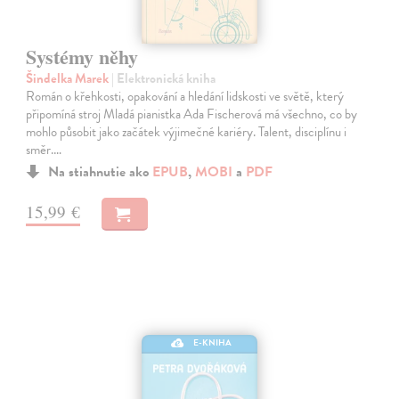
Systémy něhy
Šindelka Marek
| Elektronická kniha
Román o křehkosti, opakování a hledání lidskosti ve světě, který
připomíná stroj Mladá pianistka Ada Fischerová má všechno, co by
mohlo působit jako začátek výjimečné kariéry. Talent, disciplínu i
směr.…
Na stiahnutie ako
EPUB
,
MOBI
a
PDF
15,99 €
E-KNIHA