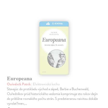
E-KNIHA
Europeana
Ouředník Patrik
| Elektronická kniha
Stavajúc do protikladu východ a západ, Barbie a Buchenwald,
Ouředníkov prúd historického vedomia komprimuje sto rokov dejín
do približne rovnakého počtu strán. S predstieranou naivitou dokáže
vyvolať hnev,…