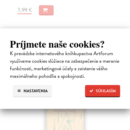
3,99 €
1,
Príjmete naše cookies?
Ďalšie z kategórie česká
K prevádzke internetového kníhkupectva Artforum
využívame cookies slúžiace na zabezpečenie a meranie
funkčnosti, marketingové účely a zaistenie vášho
maximálneho pohodlia a spokojnosti.
E-KNIHA
NASTAVENIA
SÚHLASÍM