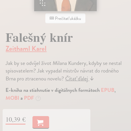
Prečítať ukážku
Falešný knír
Zeithaml Karel
Jak by se odvíjel život Milana Kundery, kdyby se nestal
spisovatelem? Jak vypadal mistrův návrat do rodného
Brna pro ztracenou novelu?
Čítať ďalej
↓
E-kniha na stiahnutie v digitálnych formátoch
EPUB
,
MOBI
a
PDF
?
10,39 €