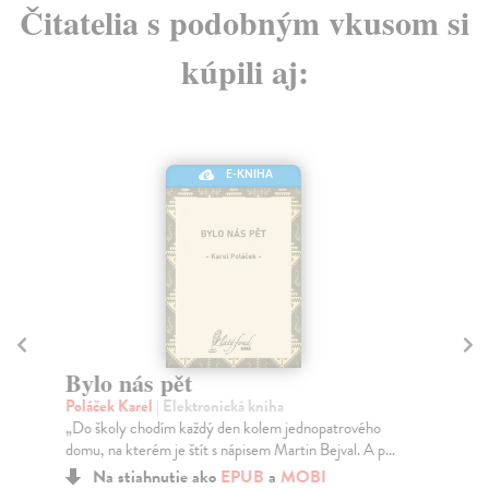
Čitatelia s podobným vkusom si
kúpili aj:
E-KNIHA
Bylo nás pět
M
Poláček Karel
| Elektronická kniha
Ča
„Do školy chodím každý den kolem jednopatrového
Vše
domu, na kterém je štít s nápisem Martin Bejval. A p...
ano
Špa
Na stiahnutie ako
EPUB
a
MOBI