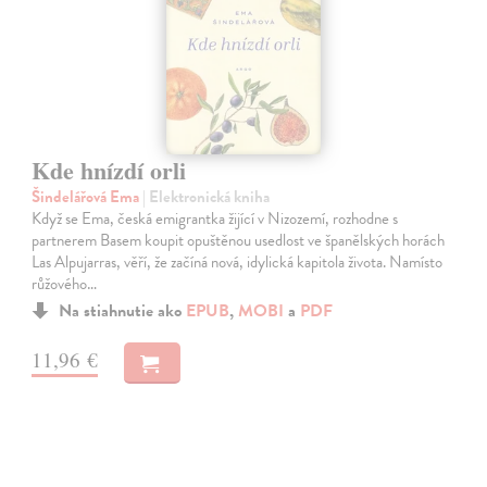
Kde hnízdí orli
Šindelářová Ema
| Elektronická kniha
Když se Ema, česká emigrantka žijící v Nizozemí, rozhodne s
partnerem Basem koupit opuštěnou usedlost ve španělských horách
Las Alpujarras, věří, že začíná nová, idylická kapitola života. Namísto
růžového…
Na stiahnutie ako
EPUB
,
MOBI
a
PDF
11,96 €