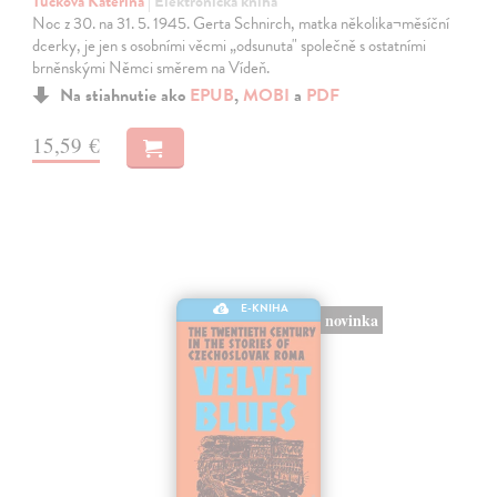
Tučková Kateřina
| Elektronická kniha
Noc z 30. na 31. 5. 1945. Gerta Schnirch, matka několika¬měsíční
dcerky, je jen s osobními věcmi „odsunuta" společně s ostatními
brněnskými Němci směrem na Vídeň.
Na stiahnutie ako
EPUB
,
MOBI
a
PDF
15,59 €
E-KNIHA
novinka