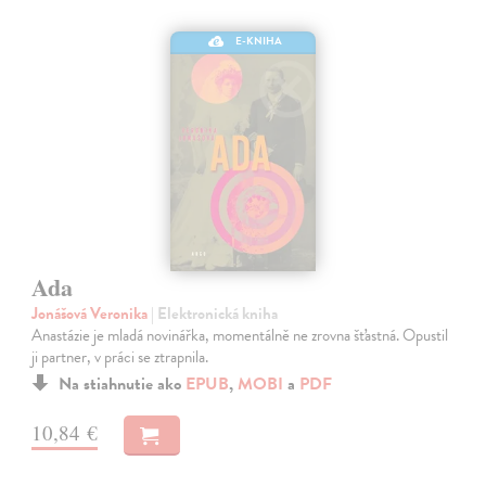
E-KNIHA
Ada
Jonášová Veronika
| Elektronická kniha
Anastázie je mladá novinářka, momentálně ne zrovna šťastná. Opustil
ji partner, v práci se ztrapnila.
Na stiahnutie ako
EPUB
,
MOBI
a
PDF
10,84 €