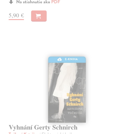
Na stiahnutie ako
PDF
5,90 €
E-KNIHA
Vyhnání Gerty Schnirch