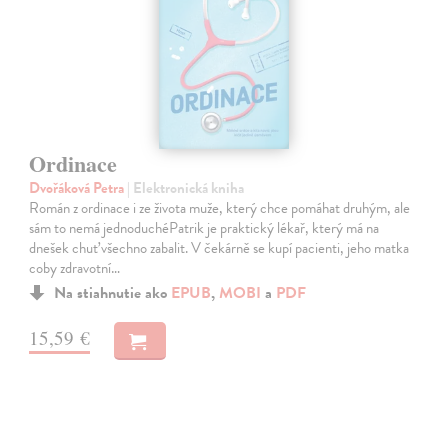
Ordinace
Dvořáková Petra
| Elektronická kniha
Román z ordinace i ze života muže, který chce pomáhat druhým, ale
sám to nemá jednoduchéPatrik je praktický lékař, který má na
dnešek chuť všechno zabalit. V čekárně se kupí pacienti, jeho matka
coby zdravotní…
Na stiahnutie ako
EPUB
,
MOBI
a
PDF
15,59 €