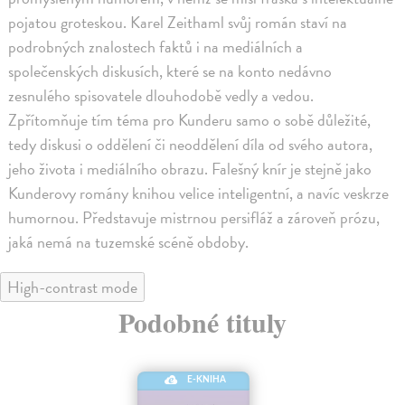
pojatou groteskou. Karel Zeithaml svůj román staví na
podrobných znalostech faktů i na mediálních a
společenských diskusích, které se na konto nedávno
zesnulého spisovatele dlouhodobě vedly a vedou.
Zpřítomňuje tím téma pro Kunderu samo o sobě důležité,
tedy diskusi o oddělení či neoddělení díla od svého autora,
jeho života i mediálního obrazu. Falešný knír je stejně jako
Kunderovy romány knihou velice inteligentní, a navíc veskrze
humornou. Představuje mistrnou persifláž a zároveň prózu,
jaká nemá na tuzemské scéně obdoby.
High-contrast mode
Podobné tituly
E-KNIHA