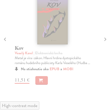
Kov
Z 
Veselý Karel
| Elektronická kniha
Eng
Metal je víra i zákon. Hlavní hrdina dystopického
Kar
románu hudebního publicisty Karla Veselého (Hudba ...
uni
Na stiahnutie ako
EPUB
a
MOBI
11,51 €
10
High-contrast mode