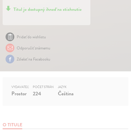
Titul je dostupný ihneď na stiahnutie
Pridať do wishlistu
Odporučiť známemu
Zdielať na Facebooku
VYDAVATEĽ
POČET STRÁN
JAZYK
Prostor
224
Čeština
O TITULE