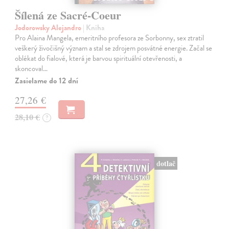
Šílená ze Sacré-Coeur
Jodorowsky Alejandro
| Kniha
Pro Alaina Mangela, emeritního profesora ze Sorbonny, sex ztratil
veškerý živočišný význam a stal se zdrojem posvátné energie. Začal se
oblékat do fialové, která je barvou spirituální otevřenosti, a
skoncoval…
Zasielame do 12 dní
27,26 €
28,10 €
?
dotlač