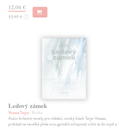
12,04 €
12,95 €
?
Ledový zámek
Vesaas Tarjei
| Kniha
Autor brilantní novely pro mládež, norský klasik Tarjei Vesaas,
prokázal na nevelké ploše svou geniální schopnost vcítit se do mysli a