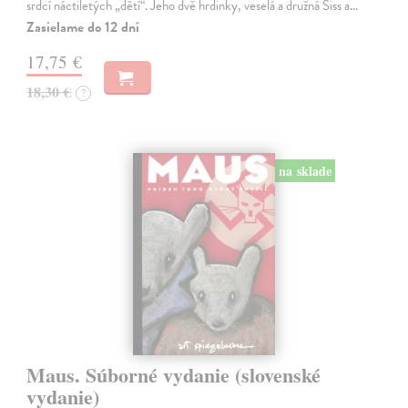
srdcí náctiletých „dětí“. Jeho dvě hrdinky, veselá a družná Siss a…
Zasielame do 12 dní
17,75 €
18,30 €
?
na sklade
Maus. Súborné vydanie (slovenské
vydanie)