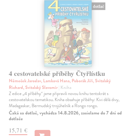
dotlač
4 cestovatelské příběhy Čtyřlístku
Němeček Jaroslav, Lamková Hana, Poborák Jiří, Svitalský
Richard, Svitalský Slavomír
| Kniha
Z edice „4 příběhy“ jsme připravili novou knihu tentokrát s
cestovatelskou tematikou. Kniha obsahuje příběhy: Kivi dělá divy,
Madagaskar, Bermudský trojúhelník a Rongo rongo.
Čaká sa dotlač, vychádza 14.8.2026, zasielame do 7 dní od
dotlače
15,71 €