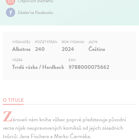
Odporučiť známemu
Zdielať na Facebooku
VYDAVATEĽ
POČET STRÁN
ROK VYDANIA
JAZYK
Albatros
240
2024
Čeština
VÄZBA
EAN
Tvrdá väzba / Hardback
9788000075662
O TITULE
Z
ároveň nám kniha vůbec poprvé představuje původní
verze nijak neupravovaných komiksů od jejich zásadních
tvůrců: Jana Fischera a Marko Čermáka.