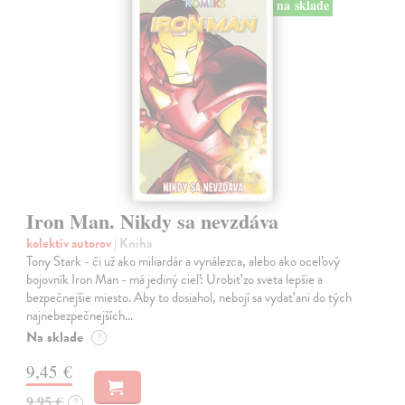
na sklade
Iron Man. Nikdy sa nevzdáva
kolektív autorov
| Kniha
Tony Stark - či už ako miliardár a vynálezca, alebo ako oceľový
bojovník Iron Man - má jediný cieľ: Urobiť zo sveta lepšie a
bezpečnejšie miesto. Aby to dosiahol, nebojí sa vydať ani do tých
najnebezpečnejších…
Na sklade
?
9,45 €
9,95 €
?