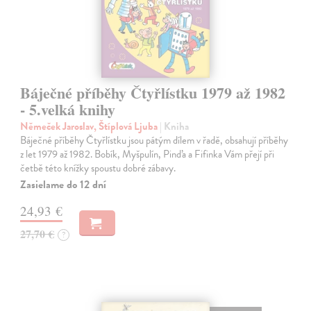
Báječné příběhy Čtyřlístku 1979 až 1982
- 5.velká knihy
Němeček Jaroslav, Štíplová Ljuba
| Kniha
Báječné příběhy Čtyřlístku jsou pátým dílem v řadě, obsahují příběhy
z let 1979 až 1982. Bobík, Myšpulín, Pinďa a Fifinka Vám přejí při
četbě této knížky spoustu dobré zábavy.
Zasielame do 12 dní
24,93 €
27,70 €
?