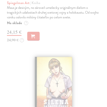
Spiegelman Art
| Kniha
Maus je desivým, no zároveň umelecky originálnym dielom o
tragických udalostiach druhej svetovej vojny a holokaustu. Od svojho
vzniku oslovilo milióny čitateľov po celom svete.
Na sklade
?
24,15 €
24,90 €
?