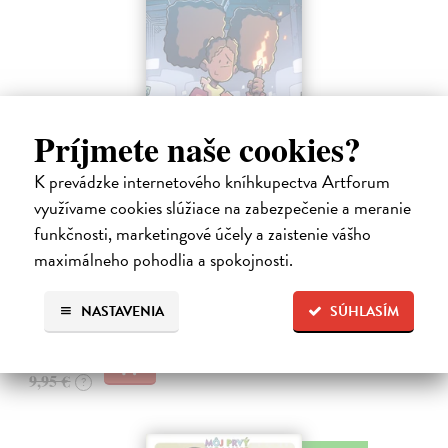
Príjmete naše cookies?
K prevádzke internetového kníhkupectva Artforum
Minecraft: Srdce z kameňa 2
využívame cookies slúžiace na zabezpečenie a meranie
Clemson Andrew, Lawson Jeremy, Esposito Taylor
| Kniha
funkčnosti, marketingové účely a zaistenie vášho
Druhé pokračovanie napínavého dobrodružstva zo sveta Minecraftu.
maximálneho pohodlia a spokojnosti.
Samotársky farmár Cobb sa chce len starať o svoju úrodu, zbierať
suroviny a mať pokoj.
Na sklade
NASTAVENIA
SÚHLASÍM
?
9,45 €
9,95 €
?