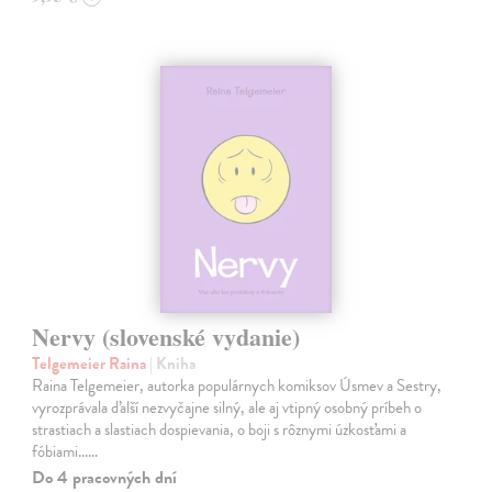
Nervy (slovenské vydanie)
Telgemeier Raina
| Kniha
Raina Telgemeier, autorka populárnych komiksov Úsmev a Sestry,
vyrozprávala ďalší nezvyčajne silný, ale aj vtipný osobný príbeh o
strastiach a slastiach dospievania, o boji s rôznymi úzkosťami a
fóbiami...…
Do 4 pracovných dní