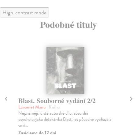
High-contrast mode
Podobné tituly
Blast. Souborné vydání 2/2
R
Larcenet Manu
| Kniha
Sf
Nejznámější čistě autorské dílo, absurdní
Rab
psychologická detektivka Blast, jež původně vycházela
rod
ve č...
Na
Zasielame do 12 dní