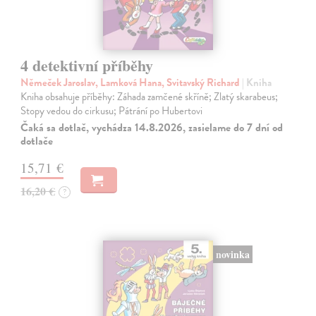
4 detektivní příběhy
Němeček Jaroslav, Lamková Hana, Svitavský Richard
| Kniha
Kniha obsahuje příběhy: Záhada zamčené skříně; Zlatý skarabeus;
Stopy vedou do cirkusu; Pátrání po Hubertovi
Čaká sa dotlač, vychádza 14.8.2026, zasielame do 7 dní od
dotlače
15,71 €
16,20 €
?
novinka