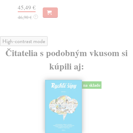
41
45,49 €
43
46,90 €
?
High-contrast mode
Čitatelia s podobným vkusom si
kúpili aj:
na sklade