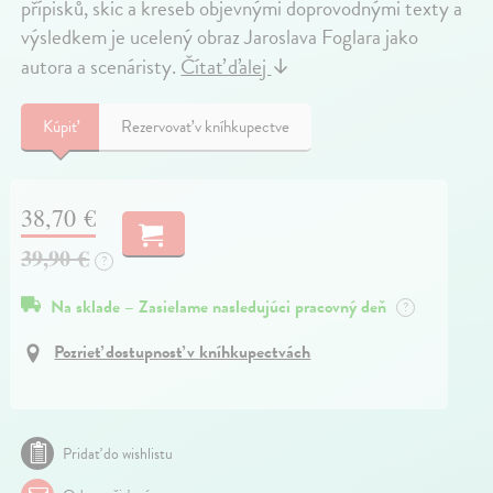
přípisků, skic a kreseb objevnými doprovodnými texty a
výsledkem je ucelený obraz Jaroslava Foglara jako
autora a scenáristy.
Čítať ďalej
↓
Kúpiť
Rezervovať v kníhkupectve
38,70 €
39,90 €
?
Na sklade – Zasielame nasledujúci pracovný deň
?
Pozrieť dostupnosť v kníhkupectvách
Pridať do wishlistu