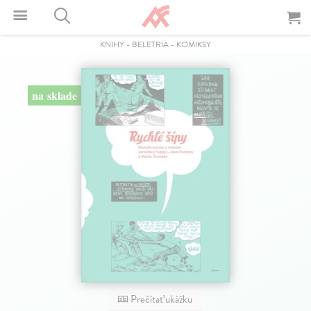
KNIHY
-
BELETRIA
-
KOMIKSY
na sklade
Prečítať ukážku