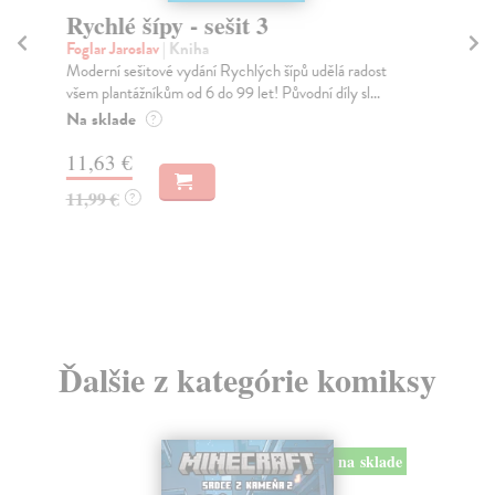
Rychlé šípy - sešit 3
Ry
Foglar Jaroslav
| Kniha
Fog
Moderní sešitové vydání Rychlých šípů udělá radost
Ryc
všem plantážníkům od 6 do 99 let! Původní díly sl...
nov
Na sklade
Na
?
11,63 €
11
11,99 €
11
?
Ďalšie z kategórie komiksy
na sklade