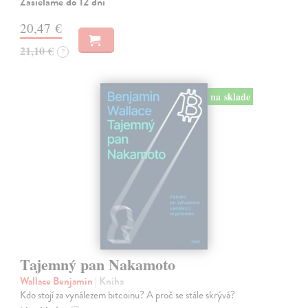
Zasielame do 12 dní
20,47 €
21,10 €
?
na sklade
Tajemný pan Nakamoto
Wallace Benjamin
| Kniha
Kdo stojí za vynálezem bitcoinu? A proč se stále skrývá?