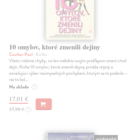
10 omylov, ktoré zmenili dejiny
Coulter Paul
| Kniha
Všetci robíme chyby, no len málokto svojím prešľapom zmení chod
dejín. Kniha 10 omylov, ktoré zmenili dejiny prináša vtipný a
osviežujúci výber neúmyselných pochybení, ktorým sa to podarilo –
raz to bol…
Na sklade
?
17,01 €
17,90 €
?
predpredaj