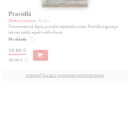
Pravidlá
Daston Lorraine
| Kniha
Panoramatické dejiny pravidiel západného sveta. Pravidlá organizujú
takmer každý aspekt nášho života.
Na sklade
?
19,86 €
20,90 €
?
ZOBRAZIŤ ĎALŠIE Z KATEGÓRIE SVETOVÉ DEJINY