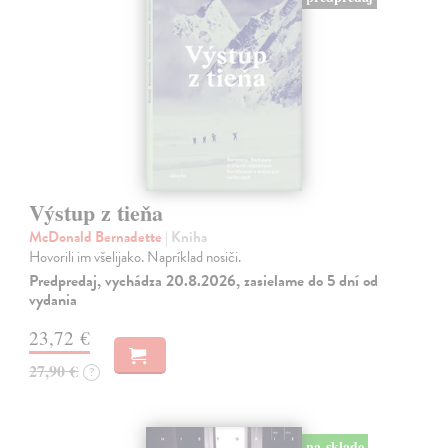
Výstup z tieňa
McDonald Bernadette
| Kniha
Hovorili im všelijako. Napríklad nosiči.
Predpredaj, vychádza 20.8.2026, zasielame do 5 dní od
vydania
23,72 €
27,90 €
?
na sklade