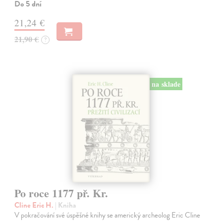
Do 5 dní
21,24 €
21,90 €
?
na sklade
Po roce 1177 př. Kr.
Cline Eric H.
| Kniha
V pokračování své úspěšné knihy se americký archeolog Eric Cline