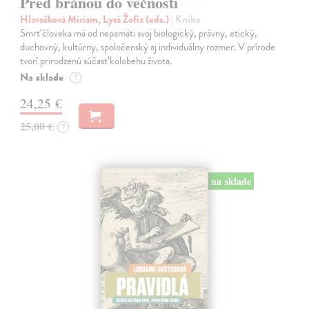
Pred bránou do večnosti
Hlavačková Miriam, Lysá Žofia (eds.)
| Kniha
Smrť človeka má od nepamäti svoj biologický, právny, etický,
duchovný, kultúrny, spoločenský aj individuálny rozmer. V prírode
tvorí prirodzenú súčasť kolobehu života.
Na sklade
?
24,25 €
25,00 €
?
na sklade