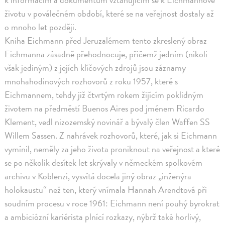
životu v poválečném období, které se na veřejnost dostaly až
o mnoho let později.
Kniha Eichmann před Jeruzalémem tento zkreslený obraz
Eichmanna zásadně přehodnocuje, přičemž jedním (nikoli
však jediným) z jejích klíčových zdrojů jsou záznamy
mnohahodinových rozhovorů z roku 1957, které s
Eichmannem, tehdy již čtvrtým rokem žijícím poklidným
životem na předměstí Buenos Aires pod jménem Ricardo
Klement, vedl nizozemský novinář a bývalý člen Waffen SS
Willem Sassen. Z nahrávek rozhovorů, které, jak si Eichmann
vymínil, neměly za jeho života proniknout na veřejnost a které
se po několik desítek let skrývaly v německém spolkovém
archivu v Koblenzi, vysvítá docela jiný obraz „inženýra
holokaustu“ než ten, který vnímala Hannah Arendtová při
soudním procesu v roce 1961: Eichmann není pouhý byrokrat
a ambiciózní kariérista plnící rozkazy, nýbrž také horlivý,