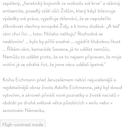
zapálený, „fanatický bojovník za svobodu své krve“ a vášnivý
antisemita, posedlý záští vůči Židům, který když bilancuje
výsledky své práce, vyjadřuje zklamání, že se nepodařilo
zlikvidovat všechny evropské Židy, a k tomu dodává: „A teď
vám chci říci … toto: Ničeho nelituju! Rozhodně se
neskloním! … bylo by příliš snadné … vyjádřit hlubokou lítost
… Říkám vám, kamaráde Sassene, já to udělat nemůžu.
Nemůžu to udělat proto, že na to nejsem připraven, že moje
vnitřní já se zdráhá říct, že jsme něco udělali špatně.“
Kniha Eichmann před Jeruzalémem nabízí nejucelenější a
nejdetailnější obraz života Adolfa Eichmanna, jaký byl dosud
vytvořen, a zároveň přináší nové poznatky o životě nacistů v
období po druhé světové válce působících v exilu nebo v
samotném Německu.
High-contrast mode