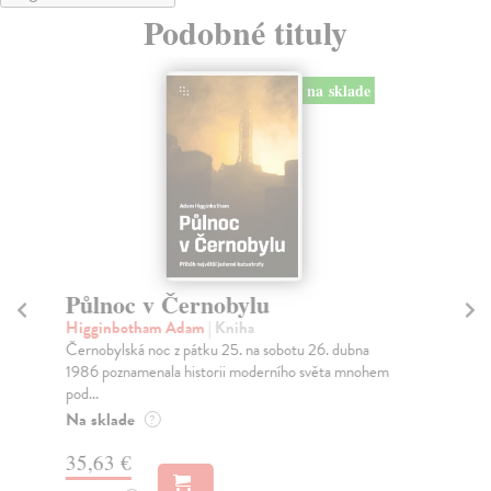
Podobné tituly
na sklade
Půlnoc v Černobylu
Po
Higginbotham Adam
| Kniha
Cli
Černobylská noc z pátku 25. na sobotu 26. dubna
V p
1986 poznamenala historii moderního světa mnohem
arc
pod...
d...
Na sklade
Na
?
35,63 €
23