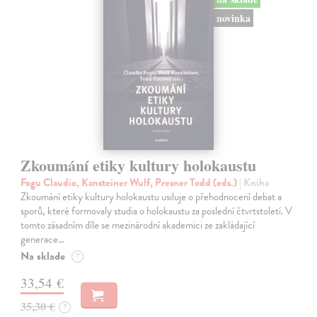
novinka
Zkoumání etiky kultury holokaustu
Fogu Claudio, Kansteiner Wulf, Presner Todd (eds.)
| Kniha
Zkoumání etiky kultury holokaustu usiluje o přehodnocení debat a
sporů, které formovaly studia o holokaustu za poslední čtvrtstoletí. V
tomto zásadním díle se mezinárodní akademici ze zakládající
generace…
Na sklade
?
33,54 €
35,30 €
?