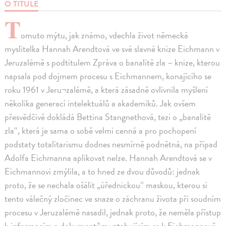
O TITULE
T
omuto mýtu, jak známo, vdechla život německá
myslitelka Hannah Arendtová ve své slavné knize Eichmann v
Jeruzalémě s podtitulem Zpráva o banalitě zla – knize, kterou
napsala pod dojmem procesu s Eichmannem, konajícího se
roku 1961 v Jeru¬zalémě, a která zásadně ovlivnila myšlení
několika generací intelektuálů a akademiků. Jak ovšem
přesvědčivě dokládá Bettina Stangnethová, tezi o „banalitě
zla“, která je sama o sobě velmi cenná a pro pochopení
podstaty totalitarismu dodnes nesmírně podnětná, na případ
Adolfa Eichmanna aplikovat nelze. Hannah Arendtová se v
Eichmannovi zmýlila, a to hned ze dvou důvodů: jednak
proto, že se nechala ošálit „úřednickou“ maskou, kterou si
tento válečný zločinec ve snaze o záchranu života při soudním
procesu v Jeruzalémě nasadil, jednak proto, že neměla přístup
k informacím a dokumentům vztahujícím se k Eichmannově