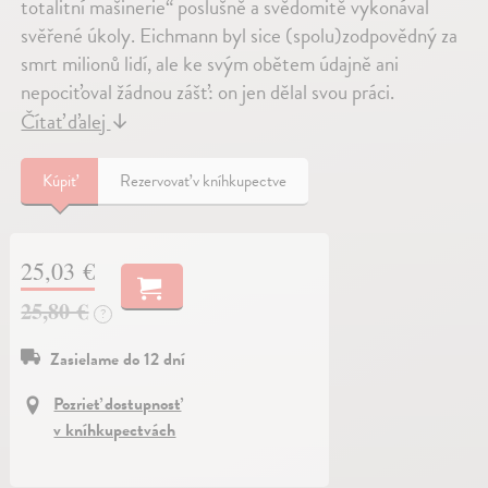
totalitní mašinerie“ poslušně a svědomitě vykonával
svěřené úkoly. Eichmann byl sice (spolu)zodpovědný za
smrt milionů lidí, ale ke svým obětem údajně ani
nepociťoval žádnou zášť: on jen dělal svou práci.
Čítať ďalej
↓
Kúpiť
Rezervovať v kníhkupectve
25,03 €
25,80 €
?
Zasielame do 12 dní
Pozrieť dostupnosť
v kníhkupectvách