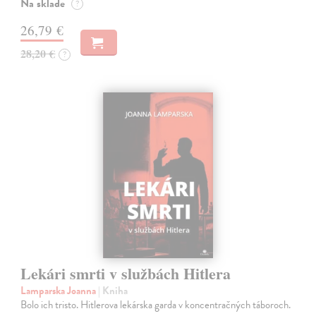
Na sklade
?
26,79 €
28,20 €
?
Lekári smrti v službách Hitlera
Lamparska Joanna
| Kniha
Bolo ich tristo. Hitlerova lekárska garda v koncentračných táboroch.