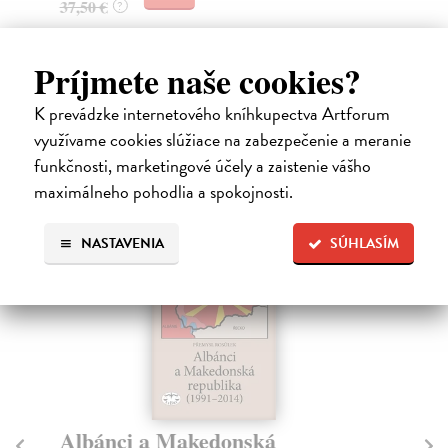
37,50 €
24
?
Príjmete naše cookies?
High-contrast mode
K prevádzke internetového kníhkupectva Artforum
Čitatelia s podobným vkusom si
využívame cookies slúžiace na zabezpečenie a meranie
funkčnosti, marketingové účely a zaistenie vášho
kúpili aj:
maximálneho pohodlia a spokojnosti.
NASTAVENIA
SÚHLASÍM
na sklade
Albánci a Makedonská
N