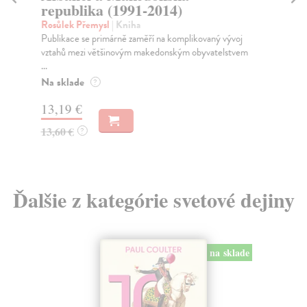
republika (1991-2014)
Sta
Je 
Rosůlek Přemysl
| Kniha
Publikace se primárně zaměří na komplikovaný vývoj
Za
vztahů mezi většinovým makedonským obyvatelstvem
13
...
Na sklade
?
13
13,19 €
13,60 €
?
Ďalšie z kategórie svetové dejiny
na sklade