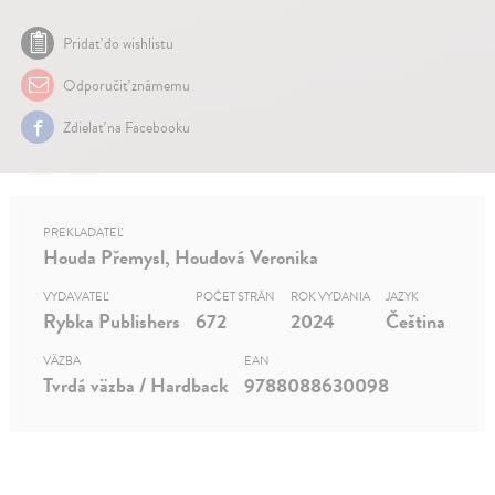
Pridať do wishlistu
Odporučiť známemu
Zdielať na Facebooku
PREKLADATEĽ
Houda Přemysl, Houdová Veronika
VYDAVATEĽ
POČET STRÁN
ROK VYDANIA
JAZYK
Rybka Publishers
672
2024
Čeština
VÄZBA
EAN
Tvrdá väzba / Hardback
9788088630098