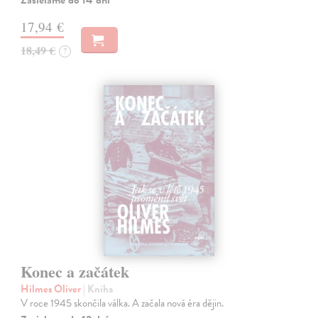
Zasielame do 14 dní
17,94 €
18,49 €
?
Konec a začátek
Hilmes Oliver
| Kniha
V roce 1945 skončila válka. A začala nová éra dějin.