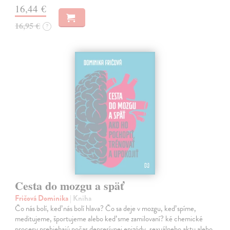
16,44 €
16,95 €
?
Cesta do mozgu a späť
Fričová Dominika
| Kniha
Čo nás bolí, keď nás bolí hlava? Čo sa deje v mozgu, keď spíme,
meditujeme, športujeme alebo keď sme zamilovaní? ké chemické
procesy prebiehajú počas depresívnej epizódy, sexuálneho aktu alebo