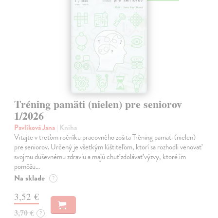
Tréning pamäti (nielen) pre seniorov
1/2026
Pavlíková Jana
| Kniha
Vitajte v treťom ročníku pracovného zošita Tréning pamäti (nielen)
pre seniorov. Určený je všetkým lúštiteľom, ktorí sa rozhodli venovať
svojmu duševnému zdraviu a majú chuť zdolávať výzvy, ktoré im
pomôžu…
Na sklade
?
3,52 €
3,70 €
?