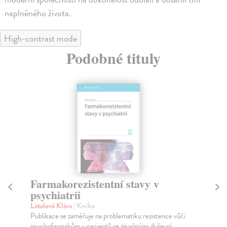
naplněného života.
High-contrast mode
Podobné tituly
Farmakorezistentní stavy v
R
psychiatrii
Ku
Kdy
Látalová Klára
| Kniha
úle
Publikace se zaměřuje na problematiku rezistence vůči
psychofarmakům u pacientů se závažnými duševní...