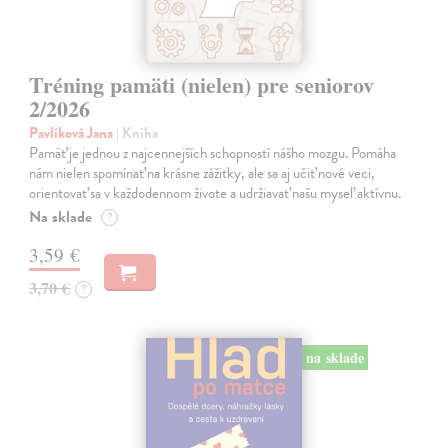
Tréning pamäti (nielen) pre seniorov
2/2026
Pavlíková Jana
| Kniha
Pamäť je jednou z najcennejších schopností nášho mozgu. Pomáha
nám nielen spomínať na krásne zážitky, ale sa aj učiť nové veci,
orientovať sa v každodennom živote a udržiavať našu myseľ aktívnu.
Na sklade
?
3,59 €
3,70 €
?
na sklade