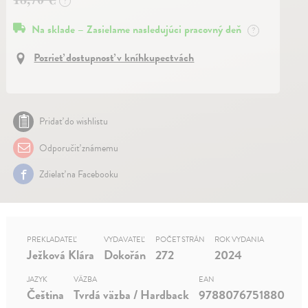
?
Na sklade – Zasielame nasledujúci pracovný deň
?
Pozrieť dostupnosť v kníhkupectvách
Pridať do wishlistu
Odporučiť známemu
Zdielať na Facebooku
PREKLADATEĽ
VYDAVATEĽ
POČET STRÁN
ROK VYDANIA
Ježková Klára
Dokořán
272
2024
JAZYK
VÄZBA
EAN
Čeština
Tvrdá väzba / Hardback
9788076751880