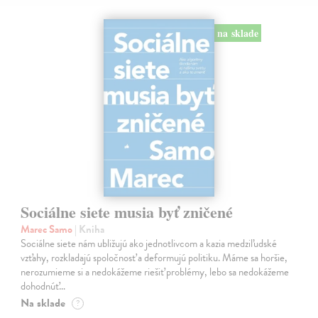
na sklade
Sociálne siete musia byť zničené
Marec Samo
| Kniha
Sociálne siete nám ubližujú ako jednotlivcom a kazia medziľudské
vzťahy, rozkladajú spoločnosť a deformujú politiku. Máme sa horšie,
nerozumieme si a nedokážeme riešiť problémy, lebo sa nedokážeme
dohodnúť…
Na sklade
?