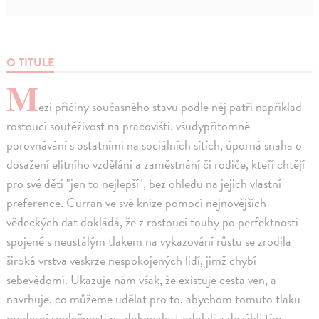
O TITULE
M
ezi příčiny současného stavu podle něj patří například
rostoucí soutěživost na pracovišti, všudypřítomné
porovnávání s ostatními na sociálních sítích, úporná snaha o
dosažení elitního vzdělání a zaměstnání či rodiče, kteří chtějí
pro své děti "jen to nejlepší", bez ohledu na jejich vlastní
preference. Curran ve své knize pomocí nejnovějších
vědeckých dat dokládá, že z rostoucí touhy po perfektnosti
spojené s neustálým tlakem na vykazování růstu se zrodila
široká vrstva veskrze nespokojených lidí, jimž chybí
sebevědomí. Ukazuje nám však, že existuje cesta ven, a
navrhuje, co můžeme udělat pro to, abychom tomuto tlaku
moderní společnosti na dokonalost odolali a dosáhli tím