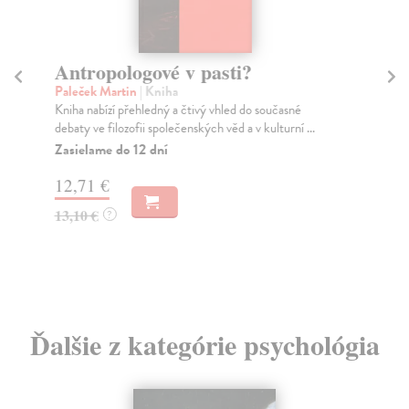
Antropologové v pasti?
Ja
Paleček Martin
| Kniha
Cin
Kniha nabízí přehledný a čtivý vhled do současné
Int
debaty ve filozofii společenských věd a v kulturní ...
kte
Zasielame do 12 dní
Do
12,71 €
4,
13,10 €
4,
?
Ďalšie z kategórie psychológia