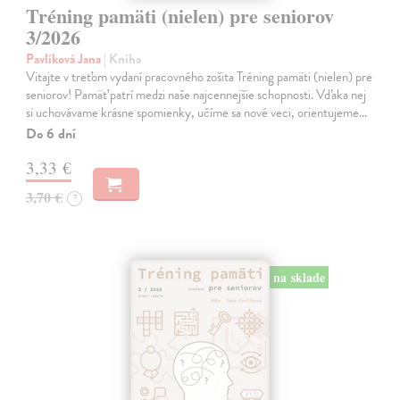
Tréning pamäti (nielen) pre seniorov
3/2026
Pavlíková Jana
| Kniha
Vitajte v treťom vydaní pracovného zošita Tréning pamäti (nielen) pre
seniorov! Pamäť patrí medzi naše najcennejšie schopnosti. Vďaka nej
si uchovávame krásne spomienky, učíme sa nové veci, orientujeme…
Do 6 dní
3,33 €
3,70 €
?
na sklade