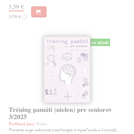
3,59 €
3,70 €
?
na sklade
Tréning pamäti (nielen) pre seniorov
3/2025
Pavlíková Jana
| Kniha
Preverte svoje vedomosti a zachovajte si myseľ sviežu a činorodú.