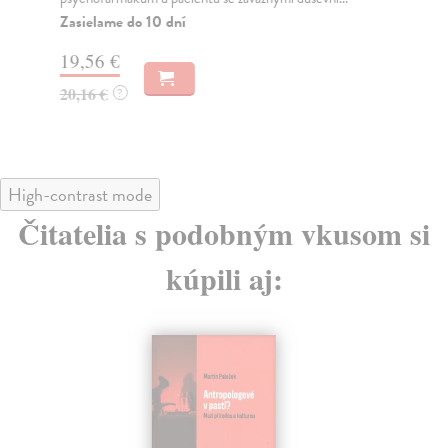
Na
Zasielame do 10 dní
17
19,56 €
18
20,16 €
?
High-contrast mode
Čitatelia s podobným vkusom si
kúpili aj: