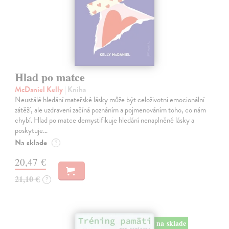
Hlad po matce
McDaniel Kelly
| Kniha
Neustálé hledání mateřské lásky může být celoživotní emocionální
zátěží, ale uzdravení začíná poznáním a pojmenováním toho, co nám
chybí. Hlad po matce demystifikuje hledání nenaplněné lásky a
poskytuje…
Na sklade
?
20,47 €
21,10 €
?
na sklade