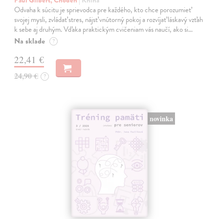
Paul Gilbert, Choden
| Kniha
Odvaha k súcitu je sprievodca pre každého, kto chce porozumieť
svojej mysli, zvládať stres, nájsť vnútorný pokoj a rozvíjať láskavý vzťah
k sebe aj druhým. Vďaka praktickým cvičeniam vás naučí, ako si…
Na sklade
?
22,41 €
24,90 €
?
novinka