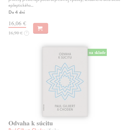
epileptického…
Do 4 dní
16,06 €
16,90 €
?
na sklade
Odvaha k súcitu