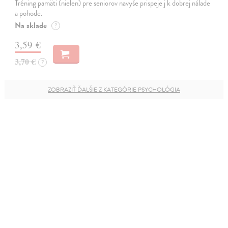
Tréning pamäti (nielen) pre seniorov navyše prispeje j k dobrej nálade
a pohode.
Na sklade
?
3,59 €
3,70 €
?
ZOBRAZIŤ ĎALŠIE Z KATEGÓRIE PSYCHOLÓGIA