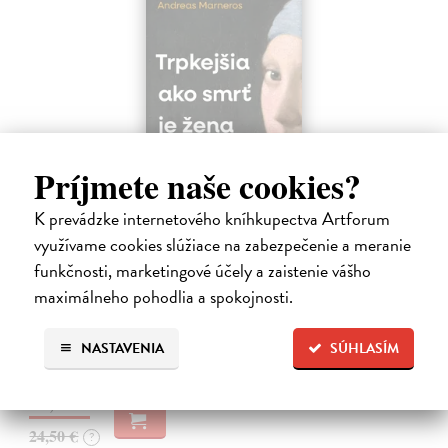
Príjmete naše cookies?
K prevádzke internetového kníhkupectva Artforum
Trpkejšia ako smrť je žena
využívame cookies slúžiace na zabezpečenie a meranie
Marneros Andreas
| Kniha
funkčnosti, marketingové účely a zaistenie vášho
JE TO MOŽNO NAJVÄČŠIA REVOLÚCIA NAŠICH DNÍ:
maximálneho pohodlia a spokojnosti.
rovnocennosť a rovnoprávnosť ženy a muža. Vojna a mier medzi
pohlaviami sa však nezačali feminizmom 20. storočia, ale ich
spolužitím.
NASTAVENIA
SÚHLASÍM
Zasielame do 14 dní
22,05 €
24,50 €
?