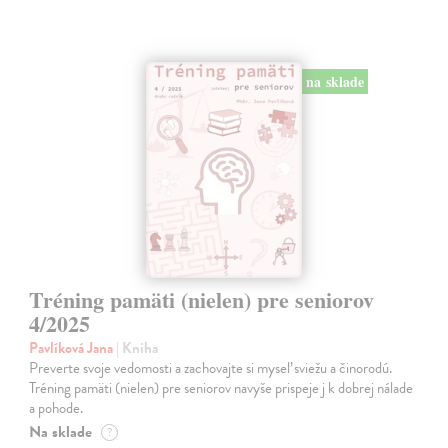
na sklade
Tréning pamäti (nielen) pre seniorov
4/2025
Pavlíková Jana
| Kniha
Preverte svoje vedomosti a zachovajte si myseľ sviežu a činorodú.
Tréning pamäti (nielen) pre seniorov navyše prispeje j k dobrej nálade
a pohode.
Na sklade
?