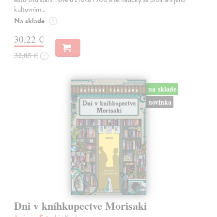
kultovním…
Na sklade
?
30,22 €
32,85 €
?
na sklade
novinka
Dni v kníhkupectve Morisaki