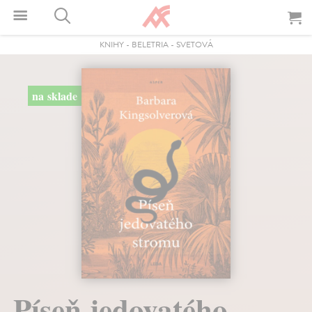
KNIHY
-
BELETRIA
-
SVETOVÁ
na sklade
Píseň jedovatého