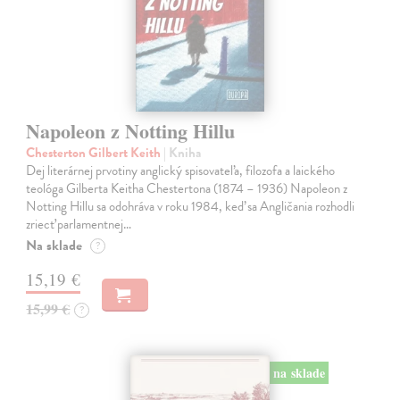
Napoleon z Notting Hillu
Chesterton Gilbert Keith
| Kniha
Dej literárnej prvotiny anglický spisovateľa, filozofa a laického
teológa Gilberta Keitha Chestertona (1874 – 1936) Napoleon z
Notting Hillu sa odohráva v roku 1984, keď sa Angličania rozhodli
zriecť parlamentnej…
Na sklade
?
15,19 €
15,99 €
?
na sklade