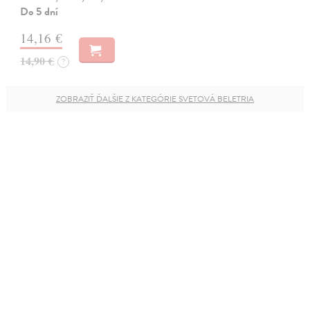
Do 5 dní
14,16 €
14,90 €
?
ZOBRAZIŤ ĎALŠIE Z KATEGÓRIE SVETOVÁ BELETRIA