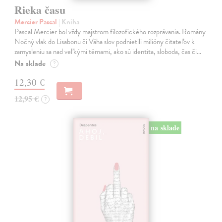
Rieka času
Mercier Pascal
| Kniha
Pascal Mercier bol vždy majstrom filozofického rozprávania. Romány
Nočný vlak do Lisabonu či Váha slov podnietili milióny čitateľov k
zamysleniu sa nad veľkými témami, ako sú identita, sloboda, čas či…
Na sklade
?
12,30 €
12,95 €
?
na sklade