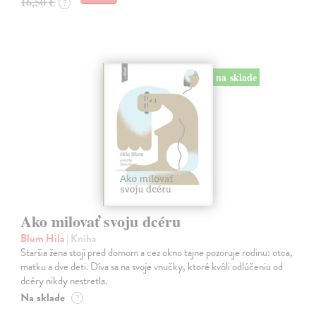
16,50 €
?
na sklade
Ako milovať svoju dcéru
Blum Hila
| Kniha
Staršia žena stojí pred domom a cez okno tajne pozoruje rodinu: otca,
matku a dve deti. Díva sa na svoje vnučky, ktoré kvôli odlúčeniu od
dcéry nikdy nestretla.
Na sklade
?