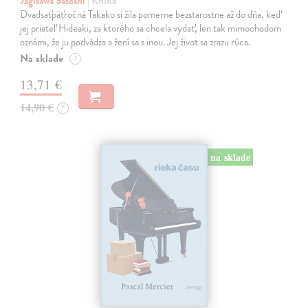
Jagisawa Satoshi
| Kniha
Dvadsaťpäťročná Takako si žila pomerne bezstarostne až do dňa, keď
jej priateľ Hideaki, za ktorého sa chcela vydať, len tak mimochodom
oznámi, že ju podvádza a žení sa s inou. Jej život sa zrazu rúca.
Na sklade
?
13,71 €
14,90 €
?
na sklade