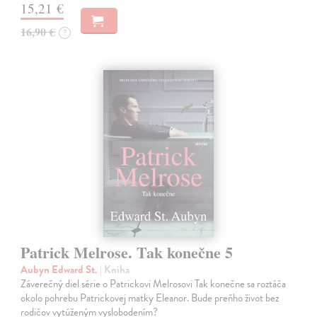
15,21 €
16,90 €
?
Patrick Melrose. Tak konečne 5
Aubyn Edward St.
| Kniha
Záverečný diel série o Patrickovi Melrosovi Tak konečne sa roztáča
okolo pohrebu Patrickovej matky Eleanor. Bude preňho život bez
rodičov vytúženým vyslobodením?