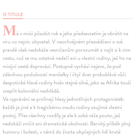
O TITULE
M
á v misii působit rok a jeho předsevzetím je obrátit na
víru co nejvíc obyvatel. V neochvějném přesvědčení o své
pravdě však nedokáže vesničanům porozumět a najít si k nim
cestu, což se mu ostatně nedaří ani u vlastní rodiny, jež ho na
misijní cestě doprovází. Postupně vychází najevo, že pod
zdánlivou poslušností manželky i čtyř dcer probublává vůči
despotické hlavě rodiny hněv stejně silně, jako se Afrika touží
vzepřít koloniální nadvládě.
Ve vyprávění se prolínají hlasy jednotlivých protagonistek:
každá je jiná a k tragickému osudu rodiny zaujímá vlastní
postoj. Přes všechny rozdíly je ale k sobě váže pouto, jež
nedokáží zničit ani dramatické okolnosti. Barvitý příběh plný
humoru i bolesti, v němž do života obyčejných lidí krutě