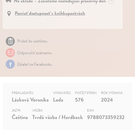
Na sklade – Zasielame nasledujúci pracovný deň
?
Pozrieť dostupnosť v kníhkupectvách
Pridať do wishlistu
Odporučiť známemu
Zdielať na Facebooku
PREKLADATEĽ
VYDAVATEĽ
POČET STRÁN
ROK VYDANIA
Lásková Veronika
Leda
576
2024
JAZYK
VÄZBA
EAN
Čeština
Tvrdá väzba / Hardback
9788073359232