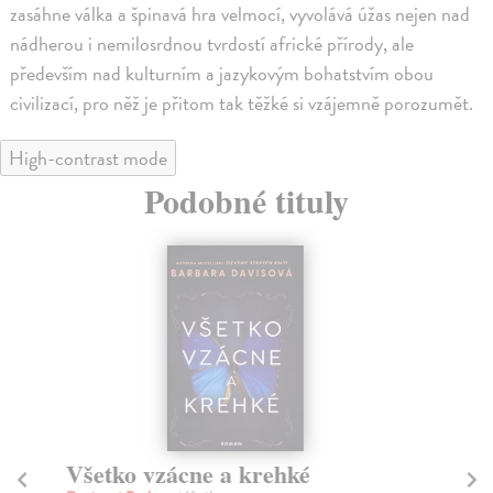
zasáhne válka a špinavá hra velmocí, vyvolává úžas nejen nad
nádherou i nemilosrdnou tvrdostí africké přírody, ale
především nad kulturním a jazykovým bohatstvím obou
civilizací, pro něž je přitom tak těžké si vzájemně porozumět.
High-contrast mode
Podobné tituly
Všetko vzácne a krehké
K