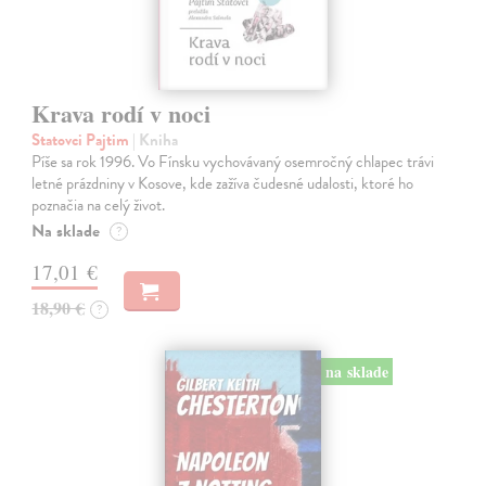
Krava rodí v noci
Statovci Pajtim
| Kniha
Píše sa rok 1996. Vo Fínsku vychovávaný osemročný chlapec trávi
letné prázdniny v Kosove, kde zažíva čudesné udalosti, ktoré ho
poznačia na celý život.
Na sklade
?
17,01 €
18,90 €
?
na sklade