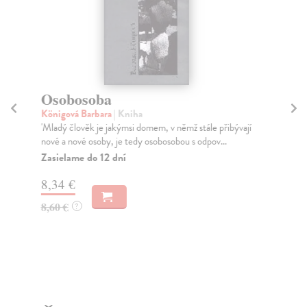
Osobosoba
Zl
Königová Barbara
| Kniha
Cle
'Mladý člověk je jakýmsi domem, v němž stále přibývají
Até
nové a nové osoby, je tedy osobosobou s odpov...
ned
zins
Zasielame do 12 dní
Do
8,34 €
dní
gar
8,60 €
?
5,
5,