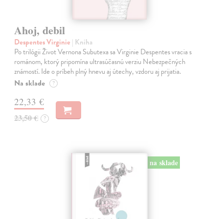
Ahoj, debil
Despentes Virginie
| Kniha
Po trilógii Život Vernona Subutexa sa Virginie Despentes vracia s
románom, ktorý pripomína ultrasúčasnú verziu Nebezpečných
známostí. Ide o príbeh plný hnevu aj útechy, vzdoru aj prijatia.
Na sklade
?
22,33 €
23,50 €
?
na sklade