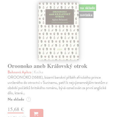
na sklade
novinka
Oroonoko aneb Královský otrok
Behnová Aphra
| Kniha
OROONOKO (1688), bizarní barokní příběh afrického prince
uvrženého do otroctví v Surinamu, patří k nejvýznamnějším textům z
období počátků britského románu, bývá označován za první anglické
dílo, které…
Na sklade
?
15,68 €