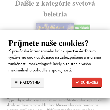
Ďalšie z kategórie svetová
beletria
na sklade
novinka
Príjmete naše cookies?
K prevádzke internetového kníhkupectva Artforum
využívame cookies slúžiace na zabezpečenie a meranie
funkčnosti, marketingové účely a zaistenie vášho
maximálneho pohodlia a spokojnosti.
NASTAVENIA
SÚHLASÍM
Město a jeho nejisté zdi
Murakami Haruki
| Kniha
Ty jsi to byla, kdo mi vyprávěl o tom městě. Město a jeho nejisté zdi –
dlouho očekávaný román Harukiho Murakamiho volně navazuje na
autorovu starší novelu z roku 1980 a tematicky se prolíná s jeho