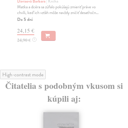
Davisová Barbara
| Kniha
Bea
Matka a dcéra sa zúfalo pokúšajú zmieriť práve vo
Tro
chvíli, keď ich vzťah môže navždy zničiť desaťročn...
uch
Do 5 dní
Za
24,15 €
25
24,90 €
25
?
High-contrast mode
Čitatelia s podobným vkusom si
kúpili aj: