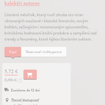
kolektív autorov
Literární měsíčník, který tvoří zhruba sto stran
věnovaných současné i klasické literatuře, novým
knihám, začínajícím i renomovaným spisovatelům,
kritickému hodnocení knižní produkce a zamyšlení nad
trendy a fenomény, které hýbou literárním světem.
Kúpiť
Rezervovať v kníhkupectve
5,72 €
5,90 €
?
Zasielame do 12 dní
Pozrieť dostupnosť