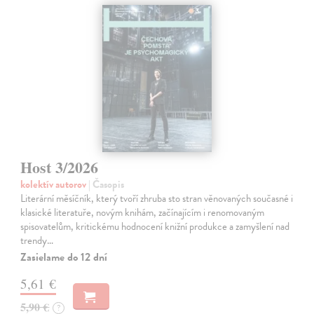
Host 3/2026
kolektív autorov
| Časopis
Literární měsíčník, který tvoří zhruba sto stran věnovaných současné i
klasické literatuře, novým knihám, začínajícím i renomovaným
spisovatelům, kritickému hodnocení knižní produkce a zamyšlení nad
trendy…
Zasielame do 12 dní
5,61 €
5,90 €
?