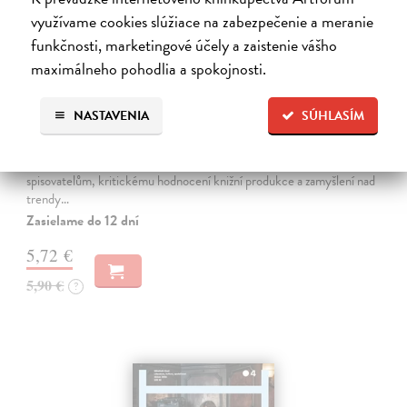
využívame cookies slúžiace na zabezpečenie a meranie
funkčnosti, marketingové účely a zaistenie vášho
maximálneho pohodlia a spokojnosti.
Host 5/2026
NASTAVENIA
SÚHLASÍM
kolektív autorov
| Časopis
Literární měsíčník, který tvoří zhruba sto stran věnovaných současné i
klasické literatuře, novým knihám, začínajícím i renomovaným
spisovatelům, kritickému hodnocení knižní produkce a zamyšlení nad
trendy…
Zasielame do 12 dní
5,72 €
5,90 €
?