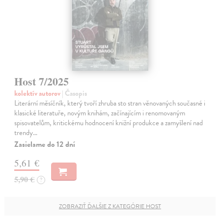
Host 7/2025
kolektív autorov
| Časopis
Literární měsíčník, který tvoří zhruba sto stran věnovaných současné i
klasické literatuře, novým knihám, začínajícím i renomovaným
spisovatelům, kritickému hodnocení knižní produkce a zamyšlení nad
trendy…
Zasielame do 12 dní
5,61 €
5,90 €
?
ZOBRAZIŤ ĎALŠIE Z KATEGÓRIE HOST