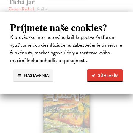
Tichá jar
Carson Rachel
| Kniha
Jedna z najvplyvnejších kníh dvadsiateho storočia. Kniha Tichá jar od
Rachel Carson z roku 1962 je jednou z mála kníh, ktoré si môžu
Príjmete naše cookies?
nárokovať na epochálny význam.
Na sklade
?
K prevádzke internetového kníhkupectva Artforum
využívame cookies slúžiace na zabezpečenie a meranie
16,06 €
funkčnosti, marketingové účely a zaistenie vášho
16,90 €
?
maximálneho pohodlia a spokojnosti.
NASTAVENIA
SÚHLASÍM
na sklade