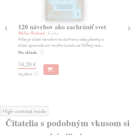
Nehybný pútnik
Z
Berry Wendell
| Kniha
Tre
Wendell Berry (*1934) je oceňovaný americký
V r
spisovateľ, esejista a ekologický aktivista. Vo výbere z...
Bur
Na sklade
Do
?
22,80 €
17
24,00 €
18
?
High-contrast mode
Čitatelia s podobným vkusom si