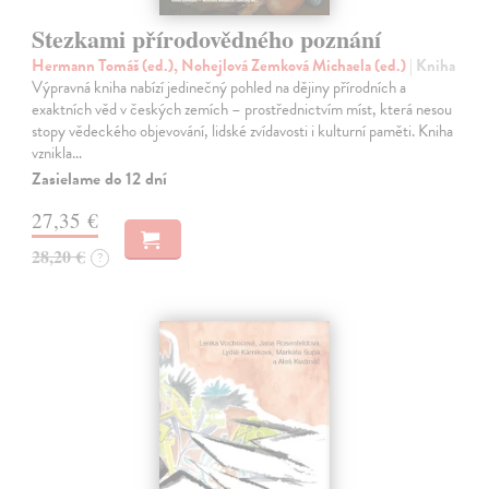
Stezkami přírodovědného poznání
Hermann Tomáš (ed.), Nohejlová Zemková Michaela (ed.)
| Kniha
Výpravná kniha nabízí jedinečný pohled na dějiny přírodních a
exaktních věd v českých zemích – prostřednictvím míst, která nesou
stopy vědeckého objevování, lidské zvídavosti i kulturní paměti. Kniha
vznikla…
Zasielame do 12 dní
27,35 €
28,20 €
?