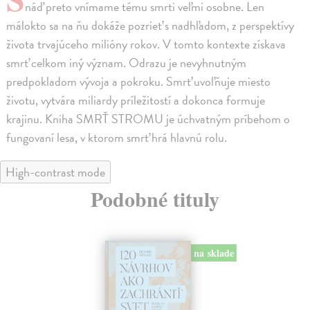
náď preto vnímame tému smrti veľmi osobne. Len
málokto sa na ňu dokáže pozrieť s nadhľadom, z perspektívy
života trvajúceho milióny rokov. V tomto kontexte získava
smrť celkom iný význam. Odrazu je nevyhnutným
predpokladom vývoja a pokroku. Smrť uvoľňuje miesto
životu, vytvára miliardy príležitostí a dokonca formuje
krajinu. Kniha SMRŤ STROMU je úchvatným príbehom o
fungovaní lesa, v ktorom smrť hrá hlavnú rolu.
High-contrast mode
Podobné tituly
na sklade