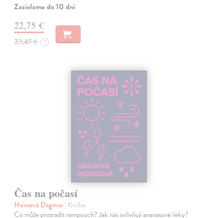
Zasielame do 10 dní
22,75 €
23,45 €
?
Čas na počasí
Honsová Dagmar
| Kniha
Co může prozradit rampouch? Jak nás ovlivňují ananasové řeky?