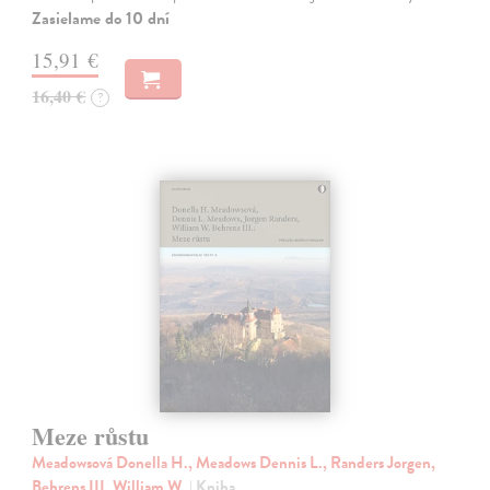
Zasielame do 10 dní
15,91 €
16,40 €
?
Meze růstu
Meadowsová Donella H., Meadows Dennis L., Randers Jorgen,
Behrens III. William W.
| Kniha