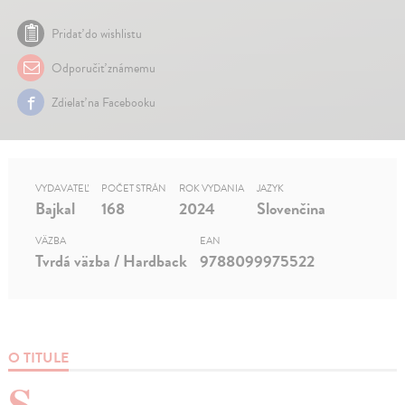
Pridať do wishlistu
Odporučiť známemu
Zdielať na Facebooku
VYDAVATEĽ
POČET STRÁN
ROK VYDANIA
JAZYK
Bajkal
168
2024
Slovenčina
VÄZBA
EAN
Tvrdá väzba / Hardback
9788099975522
O TITULE
S