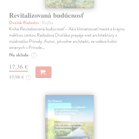
Revitalizovaná budúcnosť
Dvořák Radoslav
| Kniha
Kniha Revitalizovaná budúcnosť – Ako klimatizovať mestá a krajinu
mäkkou cestou Radoslava Dvořáka prepája svet architektúry s
múdrosťou Prírody. Autor, pôvodne architekt, sa vzdáva kolón
strierych v Prírode…
Na sklade
?
17,36 €
17,90 €
?