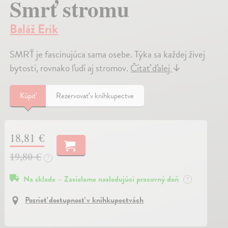
Smrť stromu
Baláž Erik
SMRŤ je fascinujúca sama osebe. Týka sa každej živej
bytosti, rovnako ľudí aj stromov.
Čítať ďalej
↓
Kúpiť
Rezervovať v kníhkupectve
18,81 €
19,80 €
?
Na sklade – Zasielame nasledujúci pracovný deň
?
Pozrieť dostupnosť v kníhkupectvách